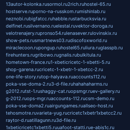
13autor-kolonka.ru
sormol.ru
2rich.ru
hostel-65.ru
hostserve.ru
porno-na-russkom.ru
mishinlab.ru
neznobi.ru
bigfatcc.ru
habble.ru
starbucksvia.ru
delfinet.ru
silvernano.ru
elestal.ru
vektor-doroga.ru
velotrenajery.ru
pronso54.ru
lenasever.ru
lovinskix.ru
show-pets.ru
smartnews03.ru
discofoxworld.ru
miraclecoon.ru
pongup.ru
hostel65.ru
liura.ru
glasspb.ru
firehunters.ru
gribowo.ru
gnalis.ru
bulkitula.ru
hometown-france.ru
1-xbeticricetc-1-xbetti-5.ru
shop-garena.ru
cricetc-1-xbetr-1-xbetcc-2.ru
one-life-story.ru
top-halyava.ru
accounts112.ru
poka-vse-doma-2.ru
3-d-file.ru
hahahaharms.ru
g2012.ru
tst-1.ru
shaggy-cat.ru
opsmgr.ru
ev-gallery.ru
g-2012.ru
ops-mgr.ru
accounts-112.ru
csm-demo.ru
poka-vse-doma2.ru
airgungames.ru
allseo-host.ru
tehosmotre.ru
varieta-yug.ru
cricetc1xbetr1xbetcc2.ru
raytor-d.ru
atillagunn.ru
3d-file.ru
1xbeticricetc1xbetti5.ru
uafoot-statti.ru
e-abis1c.ru