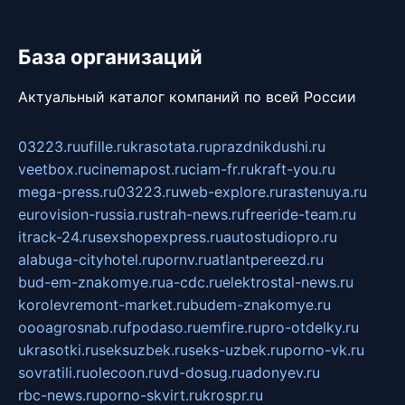
База организаций
Актуальный каталог компаний по всей России
03223.ru
ufille.ru
krasotata.ru
prazdnikdushi.ru
veetbox.ru
cinemapost.ru
ciam-fr.ru
kraft-you.ru
mega-press.ru
03223.ru
web-explore.ru
rastenuya.ru
eurovision-russia.ru
strah-news.ru
freeride-team.ru
itrack-24.ru
sexshopexpress.ru
autostudiopro.ru
alabuga-cityhotel.ru
pornv.ru
atlantpereezd.ru
bud-em-znakomye.ru
a-cdc.ru
elektrostal-news.ru
korolevremont-market.ru
budem-znakomye.ru
oooagrosnab.ru
fpodaso.ru
emfire.ru
pro-otdelky.ru
ukrasotki.ru
seksuzbek.ru
seks-uzbek.ru
porno-vk.ru
sovratili.ru
olecoon.ru
vd-dosug.ru
adonyev.ru
rbc-news.ru
porno-skvirt.ru
krospr.ru