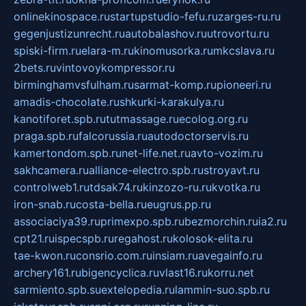
onlinekinospace.ru
startupstudio-fefu.ru
zarges-ru.ru
gegenjustizunrecht.ru
autobalashov.ru
utrovortu.ru
spiski-firm.ru
elara-m.ru
kinomusorka.ru
mkcslava.ru
2bets.ru
vintovoykompressor.ru
birminghamvsfulham.ru
sarmat-komp.ru
pioneeri.ru
amadis-chocolate.ru
shkurki-karakulya.ru
kanotiforet.spb.ru
tutmassage.ru
ecolog.org.ru
praga.spb.ru
falcorussia.ru
autodoctorservis.ru
kamertondom.spb.ru
net-life.net.ru
avto-vozim.ru
sakhcamera.ru
alliance-electro.spb.ru
stroyavt.ru
controlweb1.ru
tdsak74.ru
kinzozo-ru.ru
kvotka.ru
iron-snab.ru
costa-bella.ru
eugrus.pp.ru
associaciya39.ru
primexpo.spb.ru
bezmorchin.ru
ia2.ru
cpt21.ru
ispecspb.ru
regahost.ru
kolosok-elita.ru
tae-kwon.ru
consrio.com.ru
insiam.ru
avegainfo.ru
archery161.ru
bigencyclica.ru
vlast16.ru
korru.net
sarmiento.spb.su
extelopedia.ru
lammin-suo.spb.ru