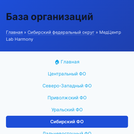
База организаций
Главная
»
Сибирский федеральный округ
» МедЦентр
Lab Harmony
🏠 Главная
Центральный ФО
Северо-Западный ФО
Приволжский ФО
Уральский ФО
Сибирский ФО
Дальневосточный ФО