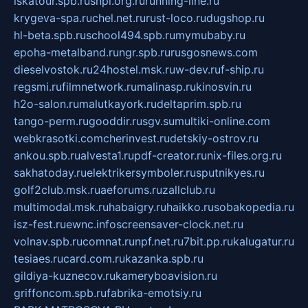
iskatour.spb.ru
snpi.org.ru
running-line.ru
krygeva-spa.ru
chel.net.ru
rust-loco.ru
dugshop.ru
hl-beta.spb.ru
school494.spb.ru
mymubaby.ru
epoha-metalband.ru
ngr.spb.ru
rusgosnews.com
dieselvostok.ru
24hostel.msk.ru
w-dev.ru
f-ship.ru
regsmi.ru
filmnetwork.ru
malinasp.ru
kinosvin.ru
h2o-salon.ru
malutkayork.ru
deltaprim.spb.ru
tango-perm.ru
gooddir.ru
sgv.su
multiki-online.com
webkrasotki.com
cherinvest.ru
detskiy-ostrov.ru
ankou.spb.ru
alvesta1.ru
pdf-creator.ru
nix-files.org.ru
sakhatoday.ru
elektrikersymboler.ru
sputnikyes.ru
golf2club.msk.ru
aeforums.ru
zallclub.ru
multimodal.msk.ru
habaigry.ru
haikko.ru
sobakopedia.ru
isz-fest.ru
ewnc.info
screensaver-clock.net.ru
volnav.spb.ru
comnat.ru
npf.net.ru
7bit.pp.ru
kalugatur.ru
tesiaes.ru
card.com.ru
kazanka.spb.ru
gildiya-kuznecov.ru
kameryboavision.ru
griffoncom.spb.ru
fabrika-emotsiy.ru