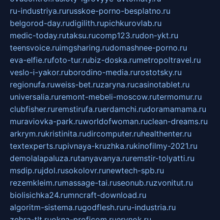
ru-industriya.ru
russkoe-porno-besplatno.ru
belgorod-day.ru
digilith.ru
pichkurovlab.ru
medic-today.ru
taksu.ru
comp123.ru
don-ykt.ru
teensvoice.ru
imgsharing.ru
domashnee-porno.ru
eva-elfie.ru
foto-tur.ru
biz-doska.ru
metropoltravel.ru
veslo-i-yakor.ru
borodino-media.ru
rostotsky.ru
regionufa.ru
weiss-bet.ru
zaryna.ru
casinotablet.ru
universalia.ru
remont-mebeli-moscow.ru
termomur.ru
clubfisher.ru
remstirufa.ru
erdamchi.ru
doramamama.ru
muraviovka-park.ru
worldofwoman.ru
clean-dreams.ru
arkrym.ru
kristinita.ru
dircomputer.ru
healthenter.ru
textexperts.ru
pivnaya-kruzhka.ru
kinofilmy-2021.ru
demolalapaluza.ru
tanyavanya.ru
remstir-tolyatti.ru
msdip.ru
jdol.ru
sokolovr.ru
newtech-spb.ru
rezemkleim.ru
massage-tai.ru
seonub.ru
zvonitut.ru
biolisichka24.ru
mncraft-download.ru
algoritm-sistema.ru
godflesh.ru
ru-industria.ru
zebra-tlt.ru
okna-proficom.ru
erynok.ru