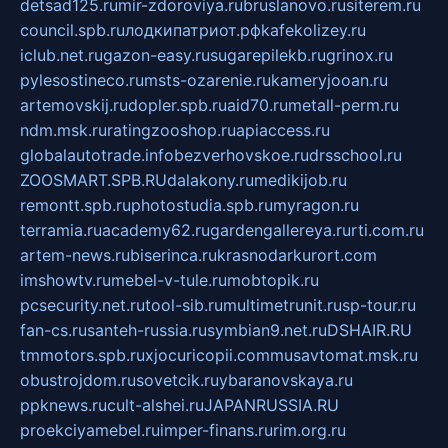
detsad125.ru
mir-zdoroviya.ru
bruslanovo.ru
siterem.ru
council.spb.ru
лодкипатриот.рф
kafekolizey.ru
iclub.net.ru
gazon-easy.ru
sugarepilekb.ru
grinox.ru
pylesostineco.ru
msts-ozarenie.ru
kameryjooan.ru
artemovskij.ru
dopler.spb.ru
aid70.ru
metall-perm.ru
ndm.msk.ru
ratingzooshop.ru
apiaccess.ru
globalautotrade.info
bezverhovskoe.ru
drsschool.ru
ZOOSMART.SPB.RU
dalakony.ru
medikijob.ru
remontt.spb.ru
photostudia.spb.ru
myragon.ru
terramia.ru
academy62.ru
gardengallereya.ru
rti.com.ru
artem-news.ru
biserinca.ru
krasnodarkurort.com
imshowtv.ru
mebel-v-tule.ru
mobtopik.ru
pcsecurity.net.ru
tool-sib.ru
multimetrunit.ru
sp-tour.ru
fan-cs.ru
santeh-russia.ru
symbian9.net.ru
DSHAIR.RU
tmmotors.spb.ru
xjocuricopii.com
musavtomat.msk.ru
obustrojdom.ru
sovetcik.ru
ybaranovskaya.ru
ppknews.ru
cult-alshei.ru
JAPANRUSSIA.RU
proekciyamebel.ru
imper-finans.ru
rim.org.ru