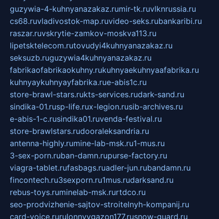
guzywia-4-kuhnyanazakaz.ru
mir-tk.ru
vlknrussia.ru
cs68.ru
vladivostok-map.ru
video-seks.ru
bankaribi.ru
raszar.ru
vskrytie-zamkov-moskva113.ru
lipetsktelecom.ru
tovudyi4kuhnyanazakaz.ru
seksuzb.ru
guzywia4kuhnyanazakaz.ru
fabrikaofabrikaokuhny.ru
kuhnyaekuhnyaafabrika.ru
kuhnyaykuhnyayfabrika.ru
e-abis1c.ru
store-brawl-stars.ru
kts-services.ru
dark-sand.ru
sindika-01.ru
sp-life.ru
x-legion.ru
sib-archives.ru
e-abis-1-c.ru
sindika01.ru
venda-festival.ru
store-brawlstars.ru
dooraleksandria.ru
antenna-highly.ru
mine-lab-msk.ru
1-mus.ru
3-sex-porn.ru
ban-damn.ru
purse-factory.ru
viagra-tablet.ru
fasbags.ru
adler-jun.ru
bandamn.ru
fincontech.ru
3sexporn.ru
1mus.ru
darksand.ru
rebus-toys.ru
minelab-msk.ru
rtdco.ru
seo-prodvizhenie-sajtov-stroitelnyh-kompanij.ru
card-voice.ru
rulonnyygazon177.ru
snow-guard.ru