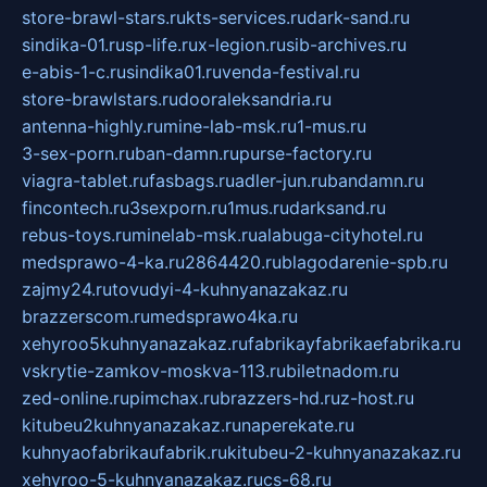
store-brawl-stars.ru
kts-services.ru
dark-sand.ru
sindika-01.ru
sp-life.ru
x-legion.ru
sib-archives.ru
e-abis-1-c.ru
sindika01.ru
venda-festival.ru
store-brawlstars.ru
dooraleksandria.ru
antenna-highly.ru
mine-lab-msk.ru
1-mus.ru
3-sex-porn.ru
ban-damn.ru
purse-factory.ru
viagra-tablet.ru
fasbags.ru
adler-jun.ru
bandamn.ru
fincontech.ru
3sexporn.ru
1mus.ru
darksand.ru
rebus-toys.ru
minelab-msk.ru
alabuga-cityhotel.ru
medsprawo-4-ka.ru
2864420.ru
blagodarenie-spb.ru
zajmy24.ru
tovudyi-4-kuhnyanazakaz.ru
brazzerscom.ru
medsprawo4ka.ru
xehyroo5kuhnyanazakaz.ru
fabrikayfabrikaefabrika.ru
vskrytie-zamkov-moskva-113.ru
biletnadom.ru
zed-online.ru
pimchax.ru
brazzers-hd.ru
z-host.ru
kitubeu2kuhnyanazakaz.ru
naperekate.ru
kuhnyaofabrikaufabrik.ru
kitubeu-2-kuhnyanazakaz.ru
xehyroo-5-kuhnyanazakaz.ru
cs-68.ru