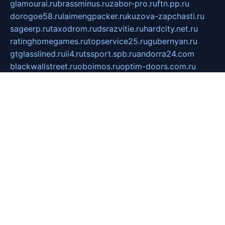
glamourai.ru
brassminus.ru
zabor-pro.ru
ftn.pp.ru
dorogoe58.ru
laimengpacker.ru
kuzova-zapchasti.ru
sageerp.ru
taxodrom.ru
dsrazvitie.ru
hardcity.net.ru
ratinghomegames.ru
topservice25.ru
gubernyan.ru
gtglasslined.ru
ii4.ru
tssport.spb.ru
andorra24.com
blackwallstreet.ru
oboimos.ru
optim-doors.com.ru
ikuch.ru
nycr.org.ru
npa21.ru
vremya-ch.spb.ru
desert000.ru
ivtorgi.ru
ifiori.ru
catalog-statei.ru
dcv.org.ru
spetsmaster174.ru
ipkameryhiseeu.ru
dum26.ru
ruspol.spb.ru
fr-opendp.ru
kam-solnyshko.ru
cheyenne-arapaho.ru
sevzapmetal.spb.ru
ted-lapidus.spb.ru
parasite-eliminator.ru
sigma-complete.ru
modernworld.ru
dama-moda.ru
eholot-group.ru
sk-nvkz.ru
DRONGOLD.RU
democratia2.ru
i-farmer.ru
mass-sport.org
jablonex.spb.ru
bookmess.ru
linkword.ru
refineua.com.ru
cs-spec.net.ru
altay-mebel.ru
DNK-THEATRE.RU
mechaniks.spb.ru
ipcamtechage.ru