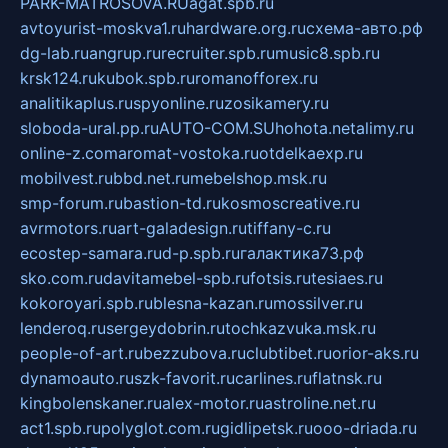
PARK-MATROSOVA.RU
agat.spb.ru
avtoyurist-moskva1.ru
hardware.org.ru
схема-авто.рф
dg-lab.ru
angrup.ru
recruiter.spb.ru
music8.spb.ru
krsk124.ru
kubok.spb.ru
romanofforex.ru
analitikaplus.ru
spyonline.ru
zosikamery.ru
sloboda-ural.pp.ru
AUTO-COM.SU
hohota.net
alimy.ru
online-z.com
aromat-vostoka.ru
otdelkaexp.ru
mobilvest.ru
bbd.net.ru
mebelshop.msk.ru
smp-forum.ru
bastion-td.ru
kosmoscreative.ru
avrmotors.ru
art-galadesign.ru
tiffany-c.ru
ecostep-samara.ru
d-p.spb.ru
галактика73.рф
sko.com.ru
davitamebel-spb.ru
fotsis.ru
tesiaes.ru
kokoroyari.spb.ru
blesna-kazan.ru
mossilver.ru
lenderoq.ru
sergeydobrin.ru
tochkazvuka.msk.ru
people-of-art.ru
bezzubova.ru
clubtibet.ru
orior-aks.ru
dynamoauto.ru
szk-favorit.ru
carlines.ru
flatnsk.ru
kingbolenskaner.ru
alex-motor.ru
astroline.net.ru
act1.spb.ru
polyglot.com.ru
gidlipetsk.ru
ooo-driada.ru