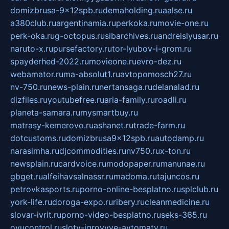
domizbrusa-9x12spb.ru
demaholding.ru
aalse.ru
a380club.ru
argentinamia.ru
perkoka.ru
movie-one.ru
perk-oka.ru
g-octopus.ru
sibarchives.ru
andreislyusar.ru
naruto-x.ru
pursefactory.ru
tor-lyubov-i-grom.ru
spayderhed-2022.ru
movieone.ru
evro-dez.ru
webamator.ru
ma-absolut1.ru
avtopomosch27.ru
nv-750.ru
news-plain.ru
nertansaga.ru
delanalad.ru
dizfiles.ru
youtubefree.ru
aria-family.ru
roadli.ru
planeta-samara.ru
mysmartbuy.ru
matrasy-kemerovo.ru
ashanet.ru
trade-farm.ru
dotcustoms.ru
domizbrusa9x12spb.ru
autodamp.ru
narasimha.ru
djcommodities.ru
nv750.ru
x-ton.ru
newsplain.ru
cardvoice.ru
modopaper.ru
manunae.ru
gbget.ru
alfeihavsalnassr.ru
madoma.ru
tajuncos.ru
petrovkasports.ru
porno-online-besplatno.ru
splclub.ru
york-life.ru
doroga-expo.ru
ribery.ru
cleanmedicine.ru
slovar-ivrit.ru
porno-video-besplatno.ru
seks-365.ru
ovucontrol.ru
sloty-igrovyye-avtomaty.ru