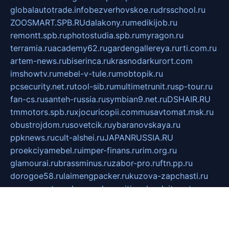
globalautotrade.info
bezverhovskoe.ru
drsschool.ru
ZOOSMART.SPB.RU
dalakony.ru
medikijob.ru
remontt.spb.ru
photostudia.spb.ru
myragon.ru
terramia.ru
academy62.ru
gardengallereya.ru
rti.com.ru
artem-news.ru
biserinca.ru
krasnodarkurort.com
imshowtv.ru
mebel-v-tule.ru
mobtopik.ru
pcsecurity.net.ru
tool-sib.ru
multimetrunit.ru
sp-tour.ru
fan-cs.ru
santeh-russia.ru
symbian9.net.ru
DSHAIR.RU
tmmotors.spb.ru
xjocuricopii.com
musavtomat.msk.ru
obustrojdom.ru
sovetcik.ru
ybaranovskaya.ru
ppknews.ru
cult-alshei.ru
JAPANRUSSIA.RU
proekciyamebel.ru
imper-finans.ru
rim.org.ru
glamourai.ru
brassminus.ru
zabor-pro.ru
ftn.pp.ru
dorogoe58.ru
laimengpacker.ru
kuzova-zapchasti.ru
sageerp.ru
taxodrom.ru
dsrazvitie.ru
hardcity.net.ru
ratinghomegames.ru
topservice25.ru
gubernyan.ru
gtglasslined.ru
ii4.ru
tssport.spb.ru
andorra24.com
blackwallstreet.ru
oboimos.ru
optim-doors.com.ru