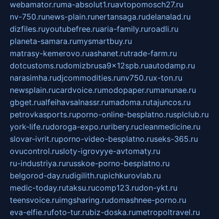
webamator.ru
ma-absolut1.ru
avtopomosch27.ru
nv-750.ru
news-plain.ru
nertansaga.ru
delanalad.ru
dizfiles.ru
youtubefree.ru
aria-family.ru
roadli.ru
planeta-samara.ru
mysmartbuy.ru
matrasy-kemerovo.ru
ashanet.ru
trade-farm.ru
dotcustoms.ru
domizbrusa9x12spb.ru
autodamp.ru
narasimha.ru
djcommodities.ru
nv750.ru
x-ton.ru
newsplain.ru
cardvoice.ru
modopaper.ru
manunae.ru
gbget.ru
alfeihavsalnassr.ru
madoma.ru
tajuncos.ru
petrovkasports.ru
porno-online-besplatno.ru
splclub.ru
york-life.ru
doroga-expo.ru
ribery.ru
cleanmedicine.ru
slovar-ivrit.ru
porno-video-besplatno.ru
seks-365.ru
ovucontrol.ru
sloty-igrovyye-avtomaty.ru
ru-industriya.ru
russkoe-porno-besplatno.ru
belgorod-day.ru
digilith.ru
pichkurovlab.ru
medic-today.ru
taksu.ru
comp123.ru
don-ykt.ru
teensvoice.ru
imgsharing.ru
domashnee-porno.ru
eva-elfie.ru
foto-tur.ru
biz-doska.ru
metropoltravel.ru