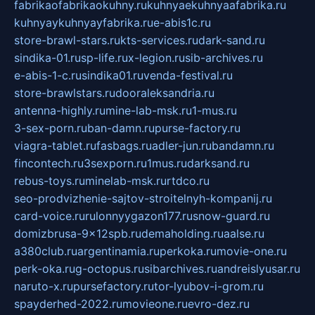
fabrikaofabrikaokuhny.ru
kuhnyaekuhnyaafabrika.ru
kuhnyaykuhnyayfabrika.ru
e-abis1c.ru
store-brawl-stars.ru
kts-services.ru
dark-sand.ru
sindika-01.ru
sp-life.ru
x-legion.ru
sib-archives.ru
e-abis-1-c.ru
sindika01.ru
venda-festival.ru
store-brawlstars.ru
dooraleksandria.ru
antenna-highly.ru
mine-lab-msk.ru
1-mus.ru
3-sex-porn.ru
ban-damn.ru
purse-factory.ru
viagra-tablet.ru
fasbags.ru
adler-jun.ru
bandamn.ru
fincontech.ru
3sexporn.ru
1mus.ru
darksand.ru
rebus-toys.ru
minelab-msk.ru
rtdco.ru
seo-prodvizhenie-sajtov-stroitelnyh-kompanij.ru
card-voice.ru
rulonnyygazon177.ru
snow-guard.ru
domizbrusa-9x12spb.ru
demaholding.ru
aalse.ru
a380club.ru
argentinamia.ru
perkoka.ru
movie-one.ru
perk-oka.ru
g-octopus.ru
sibarchives.ru
andreislyusar.ru
naruto-x.ru
pursefactory.ru
tor-lyubov-i-grom.ru
spayderhed-2022.ru
movieone.ru
evro-dez.ru