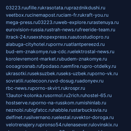
03223.ru
ufille.ru
krasotata.ru
prazdnikdushi.ru
veetbox.ru
cinemapost.ru
ciam-fr.ru
kraft-you.ru
mega-press.ru
03223.ru
web-explore.ru
rastenuya.ru
eurovision-russia.ru
strah-news.ru
freeride-team.ru
itrack-24.ru
sexshopexpress.ru
autostudiopro.ru
alabuga-cityhotel.ru
pornv.ru
atlantpereezd.ru
bud-em-znakomye.ru
a-cdc.ru
elektrostal-news.ru
korolevremont-market.ru
budem-znakomye.ru
oooagrosnab.ru
fpodaso.ru
emfire.ru
pro-otdelky.ru
ukrasotki.ru
seksuzbek.ru
seks-uzbek.ru
porno-vk.ru
sovratili.ru
olecoon.ru
vd-dosug.ru
adonyev.ru
rbc-news.ru
porno-skvirt.ru
krospr.ru
13autor-kolonka.ru
sormol.ru
2rich.ru
hostel-65.ru
hostserve.ru
porno-na-russkom.ru
mishinlab.ru
neznobi.ru
bigfatcc.ru
habble.ru
starbucksvia.ru
delfinet.ru
silvernano.ru
elestal.ru
vektor-doroga.ru
velotrenajery.ru
pronso54.ru
lenasever.ru
lovinskix.ru