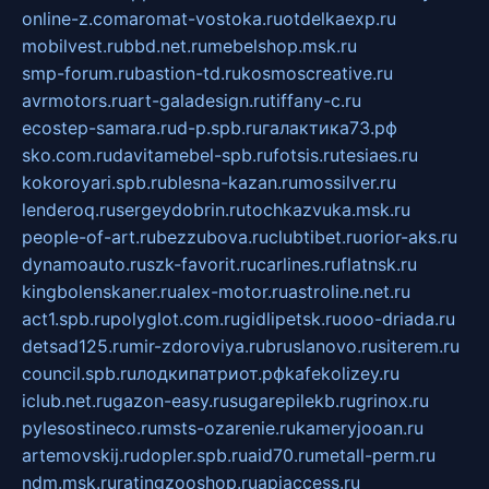
online-z.com
aromat-vostoka.ru
otdelkaexp.ru
mobilvest.ru
bbd.net.ru
mebelshop.msk.ru
smp-forum.ru
bastion-td.ru
kosmoscreative.ru
avrmotors.ru
art-galadesign.ru
tiffany-c.ru
ecostep-samara.ru
d-p.spb.ru
галактика73.рф
sko.com.ru
davitamebel-spb.ru
fotsis.ru
tesiaes.ru
kokoroyari.spb.ru
blesna-kazan.ru
mossilver.ru
lenderoq.ru
sergeydobrin.ru
tochkazvuka.msk.ru
people-of-art.ru
bezzubova.ru
clubtibet.ru
orior-aks.ru
dynamoauto.ru
szk-favorit.ru
carlines.ru
flatnsk.ru
kingbolenskaner.ru
alex-motor.ru
astroline.net.ru
act1.spb.ru
polyglot.com.ru
gidlipetsk.ru
ooo-driada.ru
detsad125.ru
mir-zdoroviya.ru
bruslanovo.ru
siterem.ru
council.spb.ru
лодкипатриот.рф
kafekolizey.ru
iclub.net.ru
gazon-easy.ru
sugarepilekb.ru
grinox.ru
pylesostineco.ru
msts-ozarenie.ru
kameryjooan.ru
artemovskij.ru
dopler.spb.ru
aid70.ru
metall-perm.ru
ndm.msk.ru
ratingzooshop.ru
apiaccess.ru