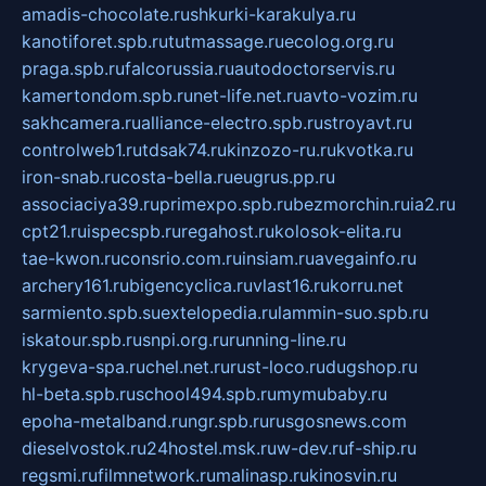
amadis-chocolate.ru
shkurki-karakulya.ru
kanotiforet.spb.ru
tutmassage.ru
ecolog.org.ru
praga.spb.ru
falcorussia.ru
autodoctorservis.ru
kamertondom.spb.ru
net-life.net.ru
avto-vozim.ru
sakhcamera.ru
alliance-electro.spb.ru
stroyavt.ru
controlweb1.ru
tdsak74.ru
kinzozo-ru.ru
kvotka.ru
iron-snab.ru
costa-bella.ru
eugrus.pp.ru
associaciya39.ru
primexpo.spb.ru
bezmorchin.ru
ia2.ru
cpt21.ru
ispecspb.ru
regahost.ru
kolosok-elita.ru
tae-kwon.ru
consrio.com.ru
insiam.ru
avegainfo.ru
archery161.ru
bigencyclica.ru
vlast16.ru
korru.net
sarmiento.spb.su
extelopedia.ru
lammin-suo.spb.ru
iskatour.spb.ru
snpi.org.ru
running-line.ru
krygeva-spa.ru
chel.net.ru
rust-loco.ru
dugshop.ru
hl-beta.spb.ru
school494.spb.ru
mymubaby.ru
epoha-metalband.ru
ngr.spb.ru
rusgosnews.com
dieselvostok.ru
24hostel.msk.ru
w-dev.ru
f-ship.ru
regsmi.ru
filmnetwork.ru
malinasp.ru
kinosvin.ru