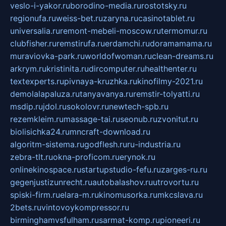
veslo-i-yakor.ru
borodino-media.ru
rostotsky.ru
regionufa.ru
weiss-bet.ru
zaryna.ru
casinotablet.ru
universalia.ru
remont-mebeli-moscow.ru
termomur.ru
clubfisher.ru
remstirufa.ru
erdamchi.ru
doramamama.ru
muraviovka-park.ru
worldofwoman.ru
clean-dreams.ru
arkrym.ru
kristinita.ru
dircomputer.ru
healthenter.ru
textexperts.ru
pivnaya-kruzhka.ru
kinofilmy-2021.ru
demolalapaluza.ru
tanyavanya.ru
remstir-tolyatti.ru
msdip.ru
jdol.ru
sokolovr.ru
newtech-spb.ru
rezemkleim.ru
massage-tai.ru
seonub.ru
zvonitut.ru
biolisichka24.ru
mncraft-download.ru
algoritm-sistema.ru
godflesh.ru
ru-industria.ru
zebra-tlt.ru
okna-proficom.ru
erynok.ru
onlinekinospace.ru
startupstudio-fefu.ru
zarges-ru.ru
gegenjustizunrecht.ru
autobalashov.ru
utrovortu.ru
spiski-firm.ru
elara-m.ru
kinomusorka.ru
mkcslava.ru
2bets.ru
vintovoykompressor.ru
birminghamvsfulham.ru
sarmat-komp.ru
pioneeri.ru