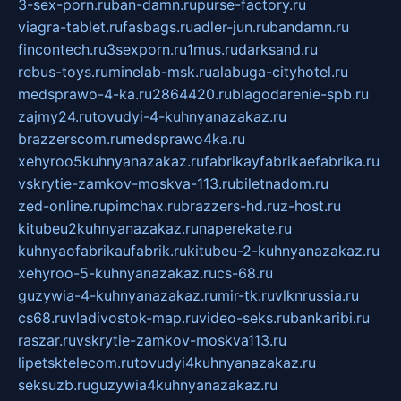
3-sex-porn.ru
ban-damn.ru
purse-factory.ru
viagra-tablet.ru
fasbags.ru
adler-jun.ru
bandamn.ru
fincontech.ru
3sexporn.ru
1mus.ru
darksand.ru
rebus-toys.ru
minelab-msk.ru
alabuga-cityhotel.ru
medsprawo-4-ka.ru
2864420.ru
blagodarenie-spb.ru
zajmy24.ru
tovudyi-4-kuhnyanazakaz.ru
brazzerscom.ru
medsprawo4ka.ru
xehyroo5kuhnyanazakaz.ru
fabrikayfabrikaefabrika.ru
vskrytie-zamkov-moskva-113.ru
biletnadom.ru
zed-online.ru
pimchax.ru
brazzers-hd.ru
z-host.ru
kitubeu2kuhnyanazakaz.ru
naperekate.ru
kuhnyaofabrikaufabrik.ru
kitubeu-2-kuhnyanazakaz.ru
xehyroo-5-kuhnyanazakaz.ru
cs-68.ru
guzywia-4-kuhnyanazakaz.ru
mir-tk.ru
vlknrussia.ru
cs68.ru
vladivostok-map.ru
video-seks.ru
bankaribi.ru
raszar.ru
vskrytie-zamkov-moskva113.ru
lipetsktelecom.ru
tovudyi4kuhnyanazakaz.ru
seksuzb.ru
guzywia4kuhnyanazakaz.ru