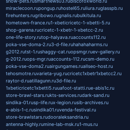
show-pets.ru
smartnews03.ru
discofoxworld.ru
miraclecoon.ru
pongup.ru
hostel65.ru
liura.ru
glasspb.ru
firehunters.ru
gribowo.ru
gnalis.ru
bulkitula.ru
hometown-france.ru
1-xbeticricetc-1-xbetti-5.ru
shop-garena.ru
cricetc-1-xbetr-1-xbetcc-2.ru
one-life-story.ru
top-halyava.ru
accounts112.ru
poka-vse-doma-2.ru
3-d-file.ru
hahahaharms.ru
g2012.ru
tst-1.ru
shaggy-cat.ru
opsmgr.ru
ev-gallery.ru
g-2012.ru
ops-mgr.ru
accounts-112.ru
csm-demo.ru
poka-vse-doma2.ru
airgungames.ru
allseo-host.ru
tehosmotre.ru
varieta-yug.ru
cricetc1xbetr1xbetcc2.ru
raytor-d.ru
atillagunn.ru
3d-file.ru
1xbeticricetc1xbetti5.ru
uafoot-statti.ru
e-abis1c.ru
store-brawl-stars.ru
kts-services.ru
dark-sand.ru
sindika-01.ru
sp-life.ru
x-legion.ru
sib-archives.ru
e-abis-1-c.ru
sindika01.ru
venda-festival.ru
store-brawlstars.ru
dooraleksandria.ru
antenna-highly.ru
mine-lab-msk.ru
1-mus.ru