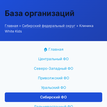
База организаций
Главная
»
Сибирский федеральный округ
» Клиника
White Kids
🏠 Главная
Центральный ФО
Северо-Западный ФО
Приволжский ФО
Уральский ФО
Сибирский ФО
Дальневосточный ФО