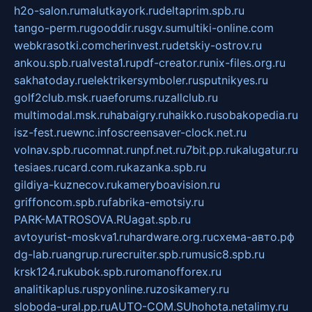
h2o-salon.ru
malutkayork.ru
deltaprim.spb.ru
tango-perm.ru
gooddir.ru
sgv.su
multiki-online.com
webkrasotki.com
cherinvest.ru
detskiy-ostrov.ru
ankou.spb.ru
alvesta1.ru
pdf-creator.ru
nix-files.org.ru
sakhatoday.ru
elektrikersymboler.ru
sputnikyes.ru
golf2club.msk.ru
aeforums.ru
zallclub.ru
multimodal.msk.ru
habaigry.ru
haikko.ru
sobakopedia.ru
isz-fest.ru
ewnc.info
screensaver-clock.net.ru
volnav.spb.ru
comnat.ru
npf.net.ru
7bit.pp.ru
kalugatur.ru
tesiaes.ru
card.com.ru
kazanka.spb.ru
gildiya-kuznecov.ru
kameryboavision.ru
griffoncom.spb.ru
fabrika-emotsiy.ru
PARK-MATROSOVA.RU
agat.spb.ru
avtoyurist-moskva1.ru
hardware.org.ru
схема-авто.рф
dg-lab.ru
angrup.ru
recruiter.spb.ru
music8.spb.ru
krsk124.ru
kubok.spb.ru
romanofforex.ru
analitikaplus.ru
spyonline.ru
zosikamery.ru
sloboda-ural.pp.ru
AUTO-COM.SU
hohota.net
alimy.ru