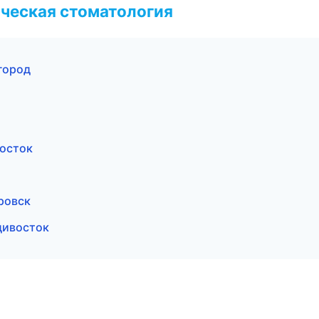
ческая стоматология
город
восток
ровск
дивосток