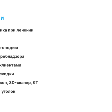
ми
тика при лечении
ортопедию
требнадзора
 клиентами
скидки
оп, 3D-сканер, КТ
 уголок