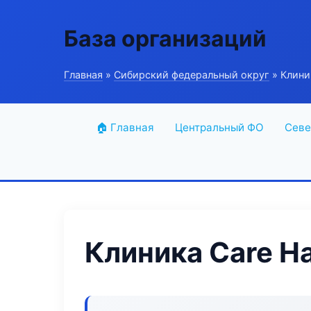
База организаций
Главная
»
Сибирский федеральный округ
» Клини
🏠 Главная
Центральный ФО
Севе
Клиника Care H