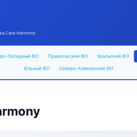
ка Care Harmony
ро-Западный ФО
Приволжский ФО
Уральский ФО
Южный ФО
Северо-Кавказский ФО
armony