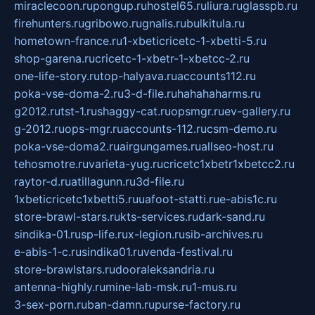
miraclecoon.ru
pongup.ru
hostel65.ru
liura.ru
glasspb.ru
firehunters.ru
gribowo.ru
gnalis.ru
bulkitula.ru
hometown-france.ru
1-xbeticricetc-1-xbetti-5.ru
shop-garena.ru
cricetc-1-xbetr-1-xbetcc-2.ru
one-life-story.ru
top-halyava.ru
accounts112.ru
poka-vse-doma-2.ru
3-d-file.ru
hahahaharms.ru
g2012.ru
tst-1.ru
shaggy-cat.ru
opsmgr.ru
ev-gallery.ru
g-2012.ru
ops-mgr.ru
accounts-112.ru
csm-demo.ru
poka-vse-doma2.ru
airgungames.ru
allseo-host.ru
tehosmotre.ru
varieta-yug.ru
cricetc1xbetr1xbetcc2.ru
raytor-d.ru
atillagunn.ru
3d-file.ru
1xbeticricetc1xbetti5.ru
uafoot-statti.ru
e-abis1c.ru
store-brawl-stars.ru
kts-services.ru
dark-sand.ru
sindika-01.ru
sp-life.ru
x-legion.ru
sib-archives.ru
e-abis-1-c.ru
sindika01.ru
venda-festival.ru
store-brawlstars.ru
dooraleksandria.ru
antenna-highly.ru
mine-lab-msk.ru
1-mus.ru
3-sex-porn.ru
ban-damn.ru
purse-factory.ru