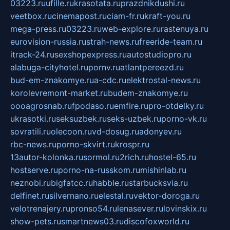
03223.ru
ufille.ru
krasotata.ru
prazdnikdushi.ru
veetbox.ru
cinemapost.ru
ciam-fr.ru
kraft-you.ru
mega-press.ru
03223.ru
web-explore.ru
rastenuya.ru
eurovision-russia.ru
strah-news.ru
freeride-team.ru
itrack-24.ru
sexshopexpress.ru
autostudiopro.ru
alabuga-cityhotel.ru
pornv.ru
atlantpereezd.ru
bud-em-znakomye.ru
a-cdc.ru
elektrostal-news.ru
korolevremont-market.ru
budem-znakomye.ru
oooagrosnab.ru
fpodaso.ru
emfire.ru
pro-otdelky.ru
ukrasotki.ru
seksuzbek.ru
seks-uzbek.ru
porno-vk.ru
sovratili.ru
olecoon.ru
vd-dosug.ru
adonyev.ru
rbc-news.ru
porno-skvirt.ru
krospr.ru
13autor-kolonka.ru
sormol.ru
2rich.ru
hostel-65.ru
hostserve.ru
porno-na-russkom.ru
mishinlab.ru
neznobi.ru
bigfatcc.ru
habble.ru
starbucksvia.ru
delfinet.ru
silvernano.ru
elestal.ru
vektor-doroga.ru
velotrenajery.ru
pronso54.ru
lenasever.ru
lovinskix.ru
show-pets.ru
smartnews03.ru
discofoxworld.ru