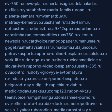
nv-750.ru
news-plain.ru
nertansaga.ru
delanalad.ru
dizfiles.ru
youtubefree.ru
aria-family.ru
roadli.ru
planeta-samara.ru
mysmartbuy.ru
matrasy-kemerovo.ru
ashanet.ru
trade-farm.ru
dotcustoms.ru
domizbrusa9x12spb.ru
autodamp.ru
narasimha.ru
djcommodities.ru
nv750.ru
x-ton.ru
newsplain.ru
cardvoice.ru
modopaper.ru
manunae.ru
gbget.ru
alfeihavsalnassr.ru
madoma.ru
tajuncos.ru
petrovkasports.ru
porno-online-besplatno.ru
splclub.ru
york-life.ru
doroga-expo.ru
ribery.ru
cleanmedicine.ru
slovar-ivrit.ru
porno-video-besplatno.ru
seks-365.ru
ovucontrol.ru
sloty-igrovyye-avtomaty.ru
ru-industriya.ru
russkoe-porno-besplatno.ru
belgorod-day.ru
digilith.ru
pichkurovlab.ru
medic-today.ru
taksu.ru
comp123.ru
don-ykt.ru
teensvoice.ru
imgsharing.ru
domashnee-porno.ru
eva-elfie.ru
foto-tur.ru
biz-doska.ru
metropoltravel.ru
veslo-i-yakor.ru
borodino-media.ru
rostotsky.ru