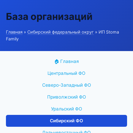
База организаций
Главная
»
Сибирский федеральный округ
» ИП Stoma
Family
🏠 Главная
Центральный ФО
Северо-Западный ФО
Приволжский ФО
Уральский ФО
Сибирский ФО
Дальневосточный ФО