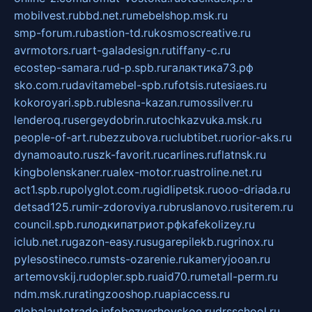
mobilvest.ru
bbd.net.ru
mebelshop.msk.ru
smp-forum.ru
bastion-td.ru
kosmoscreative.ru
avrmotors.ru
art-galadesign.ru
tiffany-c.ru
ecostep-samara.ru
d-p.spb.ru
галактика73.рф
sko.com.ru
davitamebel-spb.ru
fotsis.ru
tesiaes.ru
kokoroyari.spb.ru
blesna-kazan.ru
mossilver.ru
lenderoq.ru
sergeydobrin.ru
tochkazvuka.msk.ru
people-of-art.ru
bezzubova.ru
clubtibet.ru
orior-aks.ru
dynamoauto.ru
szk-favorit.ru
carlines.ru
flatnsk.ru
kingbolenskaner.ru
alex-motor.ru
astroline.net.ru
act1.spb.ru
polyglot.com.ru
gidlipetsk.ru
ooo-driada.ru
detsad125.ru
mir-zdoroviya.ru
bruslanovo.ru
siterem.ru
council.spb.ru
лодкипатриот.рф
kafekolizey.ru
iclub.net.ru
gazon-easy.ru
sugarepilekb.ru
grinox.ru
pylesostineco.ru
msts-ozarenie.ru
kameryjooan.ru
artemovskij.ru
dopler.spb.ru
aid70.ru
metall-perm.ru
ndm.msk.ru
ratingzooshop.ru
apiaccess.ru
globalautotrade.info
bezverhovskoe.ru
drsschool.ru