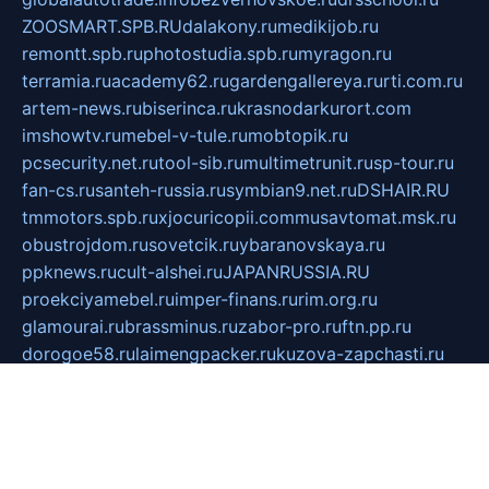
ZOOSMART.SPB.RU
dalakony.ru
medikijob.ru
remontt.spb.ru
photostudia.spb.ru
myragon.ru
terramia.ru
academy62.ru
gardengallereya.ru
rti.com.ru
artem-news.ru
biserinca.ru
krasnodarkurort.com
imshowtv.ru
mebel-v-tule.ru
mobtopik.ru
pcsecurity.net.ru
tool-sib.ru
multimetrunit.ru
sp-tour.ru
fan-cs.ru
santeh-russia.ru
symbian9.net.ru
DSHAIR.RU
tmmotors.spb.ru
xjocuricopii.com
musavtomat.msk.ru
obustrojdom.ru
sovetcik.ru
ybaranovskaya.ru
ppknews.ru
cult-alshei.ru
JAPANRUSSIA.RU
proekciyamebel.ru
imper-finans.ru
rim.org.ru
glamourai.ru
brassminus.ru
zabor-pro.ru
ftn.pp.ru
dorogoe58.ru
laimengpacker.ru
kuzova-zapchasti.ru
sageerp.ru
taxodrom.ru
dsrazvitie.ru
hardcity.net.ru
ratinghomegames.ru
topservice25.ru
gubernyan.ru
gtglasslined.ru
ii4.ru
tssport.spb.ru
andorra24.com
blackwallstreet.ru
oboimos.ru
optim-doors.com.ru