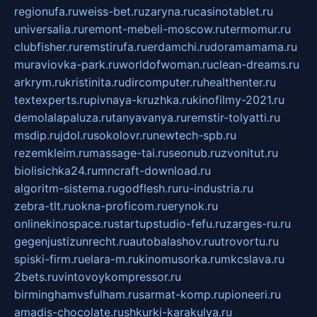
regionufa.ru
weiss-bet.ru
zaryna.ru
casinotablet.ru
universalia.ru
remont-mebeli-moscow.ru
termomur.ru
clubfisher.ru
remstirufa.ru
erdamchi.ru
doramamama.ru
muraviovka-park.ru
worldofwoman.ru
clean-dreams.ru
arkrym.ru
kristinita.ru
dircomputer.ru
healthenter.ru
textexperts.ru
pivnaya-kruzhka.ru
kinofilmy-2021.ru
demolalapaluza.ru
tanyavanya.ru
remstir-tolyatti.ru
msdip.ru
jdol.ru
sokolovr.ru
newtech-spb.ru
rezemkleim.ru
massage-tai.ru
seonub.ru
zvonitut.ru
biolisichka24.ru
mncraft-download.ru
algoritm-sistema.ru
godflesh.ru
ru-industria.ru
zebra-tlt.ru
okna-proficom.ru
erynok.ru
onlinekinospace.ru
startupstudio-fefu.ru
zarges-ru.ru
gegenjustizunrecht.ru
autobalashov.ru
utrovortu.ru
spiski-firm.ru
elara-m.ru
kinomusorka.ru
mkcslava.ru
2bets.ru
vintovoykompressor.ru
birminghamvsfulham.ru
sarmat-komp.ru
pioneeri.ru
amadis-chocolate.ru
shkurki-karakulya.ru