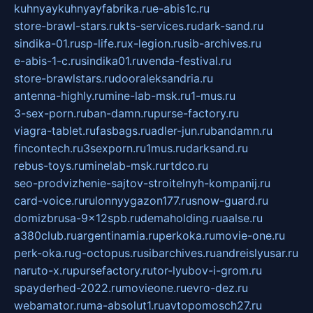
kuhnyaykuhnyayfabrika.ru
e-abis1c.ru
store-brawl-stars.ru
kts-services.ru
dark-sand.ru
sindika-01.ru
sp-life.ru
x-legion.ru
sib-archives.ru
e-abis-1-c.ru
sindika01.ru
venda-festival.ru
store-brawlstars.ru
dooraleksandria.ru
antenna-highly.ru
mine-lab-msk.ru
1-mus.ru
3-sex-porn.ru
ban-damn.ru
purse-factory.ru
viagra-tablet.ru
fasbags.ru
adler-jun.ru
bandamn.ru
fincontech.ru
3sexporn.ru
1mus.ru
darksand.ru
rebus-toys.ru
minelab-msk.ru
rtdco.ru
seo-prodvizhenie-sajtov-stroitelnyh-kompanij.ru
card-voice.ru
rulonnyygazon177.ru
snow-guard.ru
domizbrusa-9x12spb.ru
demaholding.ru
aalse.ru
a380club.ru
argentinamia.ru
perkoka.ru
movie-one.ru
perk-oka.ru
g-octopus.ru
sibarchives.ru
andreislyusar.ru
naruto-x.ru
pursefactory.ru
tor-lyubov-i-grom.ru
spayderhed-2022.ru
movieone.ru
evro-dez.ru
webamator.ru
ma-absolut1.ru
avtopomosch27.ru