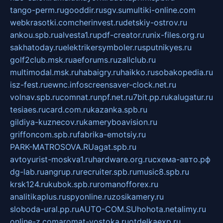
tango-perm.ru
gooddir.ru
sgv.su
multiki-online.com
webkrasotki.com
cherinvest.ru
detskiy-ostrov.ru
ankou.spb.ru
alvesta1.ru
pdf-creator.ru
nix-files.org.ru
sakhatoday.ru
elektrikersymboler.ru
sputnikyes.ru
golf2club.msk.ru
aeforums.ru
zallclub.ru
multimodal.msk.ru
habaigry.ru
haikko.ru
sobakopedia.ru
isz-fest.ru
ewnc.info
screensaver-clock.net.ru
volnav.spb.ru
comnat.ru
npf.net.ru
7bit.pp.ru
kalugatur.ru
tesiaes.ru
card.com.ru
kazanka.spb.ru
gildiya-kuznecov.ru
kameryboavision.ru
griffoncom.spb.ru
fabrika-emotsiy.ru
PARK-MATROSOVA.RU
agat.spb.ru
avtoyurist-moskva1.ru
hardware.org.ru
схема-авто.рф
dg-lab.ru
angrup.ru
recruiter.spb.ru
music8.spb.ru
krsk124.ru
kubok.spb.ru
romanofforex.ru
analitikaplus.ru
spyonline.ru
zosikamery.ru
sloboda-ural.pp.ru
AUTO-COM.SU
hohota.net
alimy.ru
online-z.com
aromat-vostoka.ru
otdelkaexp.ru