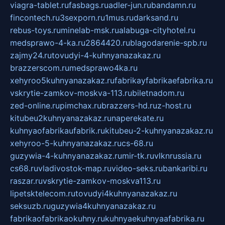
viagra-tablet.ru
fasbags.ru
adler-jun.ru
bandamn.ru
fincontech.ru
3sexporn.ru
1mus.ru
darksand.ru
rebus-toys.ru
minelab-msk.ru
alabuga-cityhotel.ru
medsprawo-4-ka.ru
2864420.ru
blagodarenie-spb.ru
zajmy24.ru
tovudyi-4-kuhnyanazakaz.ru
brazzerscom.ru
medsprawo4ka.ru
xehyroo5kuhnyanazakaz.ru
fabrikayfabrikaefabrika.ru
vskrytie-zamkov-moskva-113.ru
biletnadom.ru
zed-online.ru
pimchax.ru
brazzers-hd.ru
z-host.ru
kitubeu2kuhnyanazakaz.ru
naperekate.ru
kuhnyaofabrikaufabrik.ru
kitubeu-2-kuhnyanazakaz.ru
xehyroo-5-kuhnyanazakaz.ru
cs-68.ru
guzywia-4-kuhnyanazakaz.ru
mir-tk.ru
vlknrussia.ru
cs68.ru
vladivostok-map.ru
video-seks.ru
bankaribi.ru
raszar.ru
vskrytie-zamkov-moskva113.ru
lipetsktelecom.ru
tovudyi4kuhnyanazakaz.ru
seksuzb.ru
guzywia4kuhnyanazakaz.ru
fabrikaofabrikaokuhny.ru
kuhnyaekuhnyaafabrika.ru