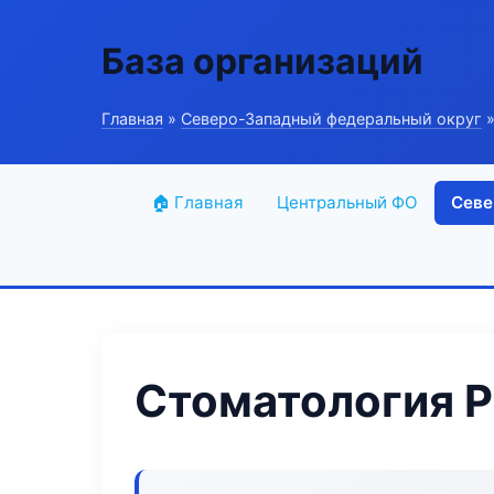
База организаций
Главная
»
Северо-Западный федеральный округ
»
🏠 Главная
Центральный ФО
Севе
Стоматология P