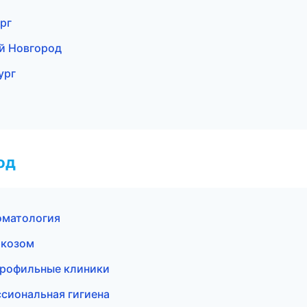
рг
ий Новгород
ург
од
оматология
ркозом
профильные клиники
сиональная гигиена