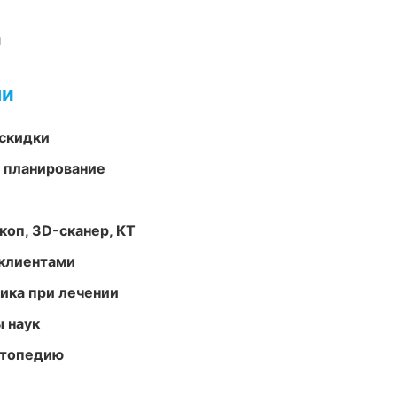
и
ми
скидки
 планирование
оп, 3D-сканер, КТ
 клиентами
тика при лечении
ы наук
ортопедию