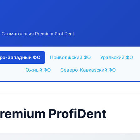
 Стоматология Premium ProfiDent
ро-Западный ФО
Приволжский ФО
Уральский ФО
Южный ФО
Северо-Кавказский ФО
remium ProfiDent