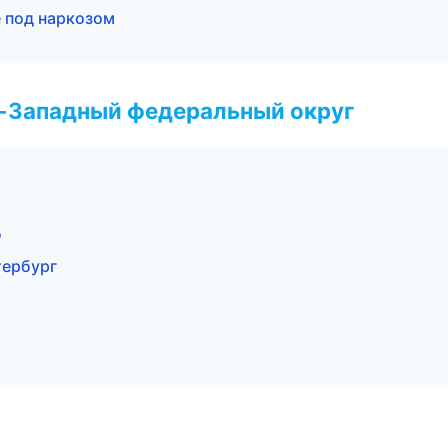
 под наркозом
о-Западный федеральный округ
д
тербург