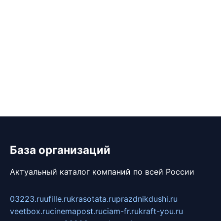
База организаций
Актуальный каталог компаний по всей России
03223.ru
ufille.ru
krasotata.ru
prazdnikdushi.ru
veetbox.ru
cinemapost.ru
ciam-fr.ru
kraft-you.ru