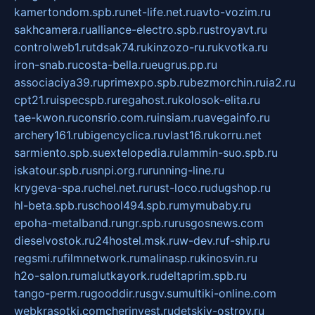
kamertondom.spb.ru
net-life.net.ru
avto-vozim.ru
sakhcamera.ru
alliance-electro.spb.ru
stroyavt.ru
controlweb1.ru
tdsak74.ru
kinzozo-ru.ru
kvotka.ru
iron-snab.ru
costa-bella.ru
eugrus.pp.ru
associaciya39.ru
primexpo.spb.ru
bezmorchin.ru
ia2.ru
cpt21.ru
ispecspb.ru
regahost.ru
kolosok-elita.ru
tae-kwon.ru
consrio.com.ru
insiam.ru
avegainfo.ru
archery161.ru
bigencyclica.ru
vlast16.ru
korru.net
sarmiento.spb.su
extelopedia.ru
lammin-suo.spb.ru
iskatour.spb.ru
snpi.org.ru
running-line.ru
krygeva-spa.ru
chel.net.ru
rust-loco.ru
dugshop.ru
hl-beta.spb.ru
school494.spb.ru
mymubaby.ru
epoha-metalband.ru
ngr.spb.ru
rusgosnews.com
dieselvostok.ru
24hostel.msk.ru
w-dev.ru
f-ship.ru
regsmi.ru
filmnetwork.ru
malinasp.ru
kinosvin.ru
h2o-salon.ru
malutkayork.ru
deltaprim.spb.ru
tango-perm.ru
gooddir.ru
sgv.su
multiki-online.com
webkrasotki.com
cherinvest.ru
detskiy-ostrov.ru