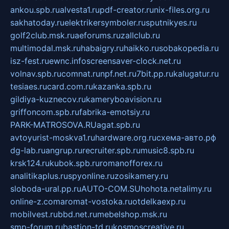
ankou.spb.ru
alvesta1.ru
pdf-creator.ru
nix-files.org.ru
sakhatoday.ru
elektrikersymboler.ru
sputnikyes.ru
golf2club.msk.ru
aeforums.ru
zallclub.ru
multimodal.msk.ru
habaigry.ru
haikko.ru
sobakopedia.ru
isz-fest.ru
ewnc.info
screensaver-clock.net.ru
volnav.spb.ru
comnat.ru
npf.net.ru
7bit.pp.ru
kalugatur.ru
tesiaes.ru
card.com.ru
kazanka.spb.ru
gildiya-kuznecov.ru
kameryboavision.ru
griffoncom.spb.ru
fabrika-emotsiy.ru
PARK-MATROSOVA.RU
agat.spb.ru
avtoyurist-moskva1.ru
hardware.org.ru
схема-авто.рф
dg-lab.ru
angrup.ru
recruiter.spb.ru
music8.spb.ru
krsk124.ru
kubok.spb.ru
romanofforex.ru
analitikaplus.ru
spyonline.ru
zosikamery.ru
sloboda-ural.pp.ru
AUTO-COM.SU
hohota.net
alimy.ru
online-z.com
aromat-vostoka.ru
otdelkaexp.ru
mobilvest.ru
bbd.net.ru
mebelshop.msk.ru
smp-forum.ru
bastion-td.ru
kosmoscreative.ru