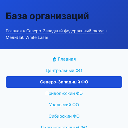
База организаций
Главная
»
Северо-Западный федеральный округ
»
МедиЛаб White Laser
🏠 Главная
Центральный ФО
Северо-Западный ФО
Приволжский ФО
Уральский ФО
Сибирский ФО
Дальневосточный ФО