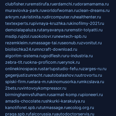
clubfisher.ru
remstirufa.ru
erdamchi.ru
doramamama.ru
muraviovka-park.ru
worldofwoman.ru
clean-dreams.ru
arkrym.ru
kristinita.ru
dircomputer.ru
healthenter.ru
textexperts.ru
pivnaya-kruzhka.ru
kinofilmy-2021.ru
demolalapaluza.ru
tanyavanya.ru
remstir-tolyatti.ru
msdip.ru
jdol.ru
sokolovr.ru
newtech-spb.ru
rezemkleim.ru
massage-tai.ru
seonub.ru
zvonitut.ru
biolisichka24.ru
mncraft-download.ru
algoritm-sistema.ru
godflesh.ru
ru-industria.ru
zebra-tlt.ru
okna-proficom.ru
erynok.ru
onlinekinospace.ru
startupstudio-fefu.ru
zarges-ru.ru
gegenjustizunrecht.ru
autobalashov.ru
utrovortu.ru
spiski-firm.ru
elara-m.ru
kinomusorka.ru
mkcslava.ru
2bets.ru
vintovoykompressor.ru
birminghamvsfulham.ru
sarmat-komp.ru
pioneeri.ru
amadis-chocolate.ru
shkurki-karakulya.ru
kanotiforet.spb.ru
tutmassage.ru
ecolog.org.ru
praga.spb.ru
falcorussia.ru
autodoctorservis.ru