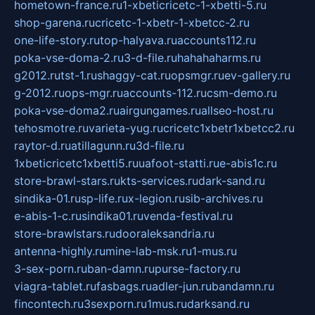
hometown-france.ru
1-xbeticricetc-1-xbetti-5.ru
shop-garena.ru
cricetc-1-xbetr-1-xbetcc-2.ru
one-life-story.ru
top-halyava.ru
accounts112.ru
poka-vse-doma-2.ru
3-d-file.ru
hahahaharms.ru
g2012.ru
tst-1.ru
shaggy-cat.ru
opsmgr.ru
ev-gallery.ru
g-2012.ru
ops-mgr.ru
accounts-112.ru
csm-demo.ru
poka-vse-doma2.ru
airgungames.ru
allseo-host.ru
tehosmotre.ru
varieta-yug.ru
cricetc1xbetr1xbetcc2.ru
raytor-d.ru
atillagunn.ru
3d-file.ru
1xbeticricetc1xbetti5.ru
uafoot-statti.ru
e-abis1c.ru
store-brawl-stars.ru
kts-services.ru
dark-sand.ru
sindika-01.ru
sp-life.ru
x-legion.ru
sib-archives.ru
e-abis-1-c.ru
sindika01.ru
venda-festival.ru
store-brawlstars.ru
dooraleksandria.ru
antenna-highly.ru
mine-lab-msk.ru
1-mus.ru
3-sex-porn.ru
ban-damn.ru
purse-factory.ru
viagra-tablet.ru
fasbags.ru
adler-jun.ru
bandamn.ru
fincontech.ru
3sexporn.ru
1mus.ru
darksand.ru