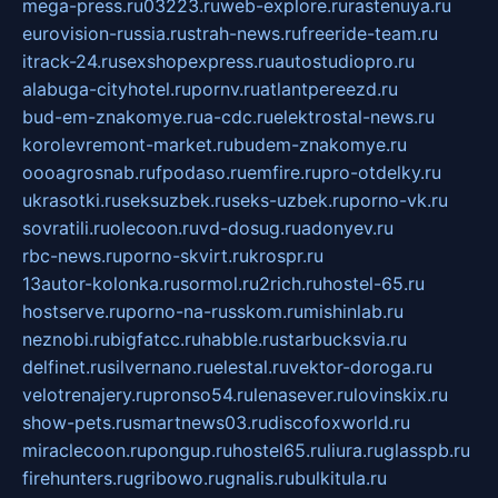
mega-press.ru
03223.ru
web-explore.ru
rastenuya.ru
eurovision-russia.ru
strah-news.ru
freeride-team.ru
itrack-24.ru
sexshopexpress.ru
autostudiopro.ru
alabuga-cityhotel.ru
pornv.ru
atlantpereezd.ru
bud-em-znakomye.ru
a-cdc.ru
elektrostal-news.ru
korolevremont-market.ru
budem-znakomye.ru
oooagrosnab.ru
fpodaso.ru
emfire.ru
pro-otdelky.ru
ukrasotki.ru
seksuzbek.ru
seks-uzbek.ru
porno-vk.ru
sovratili.ru
olecoon.ru
vd-dosug.ru
adonyev.ru
rbc-news.ru
porno-skvirt.ru
krospr.ru
13autor-kolonka.ru
sormol.ru
2rich.ru
hostel-65.ru
hostserve.ru
porno-na-russkom.ru
mishinlab.ru
neznobi.ru
bigfatcc.ru
habble.ru
starbucksvia.ru
delfinet.ru
silvernano.ru
elestal.ru
vektor-doroga.ru
velotrenajery.ru
pronso54.ru
lenasever.ru
lovinskix.ru
show-pets.ru
smartnews03.ru
discofoxworld.ru
miraclecoon.ru
pongup.ru
hostel65.ru
liura.ru
glasspb.ru
firehunters.ru
gribowo.ru
gnalis.ru
bulkitula.ru