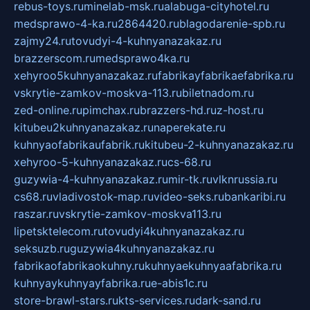
rebus-toys.ru
minelab-msk.ru
alabuga-cityhotel.ru
medsprawo-4-ka.ru
2864420.ru
blagodarenie-spb.ru
zajmy24.ru
tovudyi-4-kuhnyanazakaz.ru
brazzerscom.ru
medsprawo4ka.ru
xehyroo5kuhnyanazakaz.ru
fabrikayfabrikaefabrika.ru
vskrytie-zamkov-moskva-113.ru
biletnadom.ru
zed-online.ru
pimchax.ru
brazzers-hd.ru
z-host.ru
kitubeu2kuhnyanazakaz.ru
naperekate.ru
kuhnyaofabrikaufabrik.ru
kitubeu-2-kuhnyanazakaz.ru
xehyroo-5-kuhnyanazakaz.ru
cs-68.ru
guzywia-4-kuhnyanazakaz.ru
mir-tk.ru
vlknrussia.ru
cs68.ru
vladivostok-map.ru
video-seks.ru
bankaribi.ru
raszar.ru
vskrytie-zamkov-moskva113.ru
lipetsktelecom.ru
tovudyi4kuhnyanazakaz.ru
seksuzb.ru
guzywia4kuhnyanazakaz.ru
fabrikaofabrikaokuhny.ru
kuhnyaekuhnyaafabrika.ru
kuhnyaykuhnyayfabrika.ru
e-abis1c.ru
store-brawl-stars.ru
kts-services.ru
dark-sand.ru