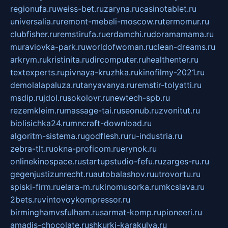
regionufa.ru
weiss-bet.ru
zaryna.ru
casinotablet.ru
universalia.ru
remont-mebeli-moscow.ru
termomur.ru
clubfisher.ru
remstirufa.ru
erdamchi.ru
doramamama.ru
muraviovka-park.ru
worldofwoman.ru
clean-dreams.ru
arkrym.ru
kristinita.ru
dircomputer.ru
healthenter.ru
textexperts.ru
pivnaya-kruzhka.ru
kinofilmy-2021.ru
demolalapaluza.ru
tanyavanya.ru
remstir-tolyatti.ru
msdip.ru
jdol.ru
sokolovr.ru
newtech-spb.ru
rezemkleim.ru
massage-tai.ru
seonub.ru
zvonitut.ru
biolisichka24.ru
mncraft-download.ru
algoritm-sistema.ru
godflesh.ru
ru-industria.ru
zebra-tlt.ru
okna-proficom.ru
erynok.ru
onlinekinospace.ru
startupstudio-fefu.ru
zarges-ru.ru
gegenjustizunrecht.ru
autobalashov.ru
utrovortu.ru
spiski-firm.ru
elara-m.ru
kinomusorka.ru
mkcslava.ru
2bets.ru
vintovoykompressor.ru
birminghamvsfulham.ru
sarmat-komp.ru
pioneeri.ru
amadis-chocolate.ru
shkurki-karakulya.ru