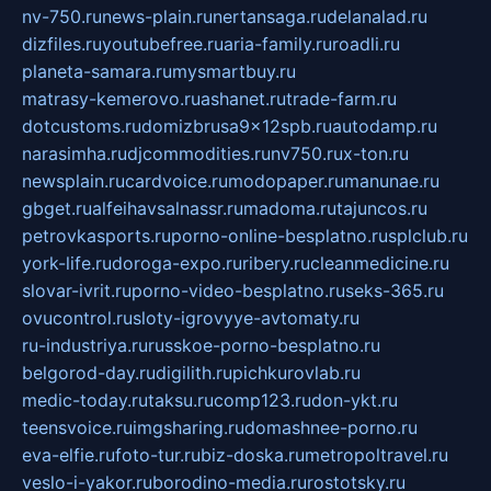
nv-750.ru
news-plain.ru
nertansaga.ru
delanalad.ru
dizfiles.ru
youtubefree.ru
aria-family.ru
roadli.ru
planeta-samara.ru
mysmartbuy.ru
matrasy-kemerovo.ru
ashanet.ru
trade-farm.ru
dotcustoms.ru
domizbrusa9x12spb.ru
autodamp.ru
narasimha.ru
djcommodities.ru
nv750.ru
x-ton.ru
newsplain.ru
cardvoice.ru
modopaper.ru
manunae.ru
gbget.ru
alfeihavsalnassr.ru
madoma.ru
tajuncos.ru
petrovkasports.ru
porno-online-besplatno.ru
splclub.ru
york-life.ru
doroga-expo.ru
ribery.ru
cleanmedicine.ru
slovar-ivrit.ru
porno-video-besplatno.ru
seks-365.ru
ovucontrol.ru
sloty-igrovyye-avtomaty.ru
ru-industriya.ru
russkoe-porno-besplatno.ru
belgorod-day.ru
digilith.ru
pichkurovlab.ru
medic-today.ru
taksu.ru
comp123.ru
don-ykt.ru
teensvoice.ru
imgsharing.ru
domashnee-porno.ru
eva-elfie.ru
foto-tur.ru
biz-doska.ru
metropoltravel.ru
veslo-i-yakor.ru
borodino-media.ru
rostotsky.ru