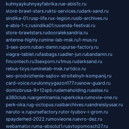
kuhnyaykuhnyayfabrika.ru
e-abis1c.ru
store-brawl-stars.ru
kts-services.ru
dark-sand.ru
sindika-01.ru
sp-life.ru
x-legion.ru
sib-archives.ru
e-abis-1-c.ru
sindika01.ru
venda-festival.ru
store-brawlstars.ru
dooraleksandria.ru
antenna-highly.ru
mine-lab-msk.ru
1-mus.ru
3-sex-porn.ru
ban-damn.ru
purse-factory.ru
viagra-tablet.ru
fasbags.ru
adler-jun.ru
bandamn.ru
fincontech.ru
3sexporn.ru
1mus.ru
darksand.ru
rebus-toys.ru
minelab-msk.ru
rtdco.ru
seo-prodvizhenie-sajtov-stroitelnyh-kompanij.ru
card-voice.ru
rulonnyygazon177.ru
snow-guard.ru
domizbrusa-9x12spb.ru
demaholding.ru
aalse.ru
a380club.ru
argentinamia.ru
perkoka.ru
movie-one.ru
perk-oka.ru
g-octopus.ru
sibarchives.ru
andreislyusar.ru
naruto-x.ru
pursefactory.ru
tor-lyubov-i-grom.ru
spayderhed-2022.ru
movieone.ru
evro-dez.ru
webamator.ru
ma-absolut1.ru
avtopomosch27.ru