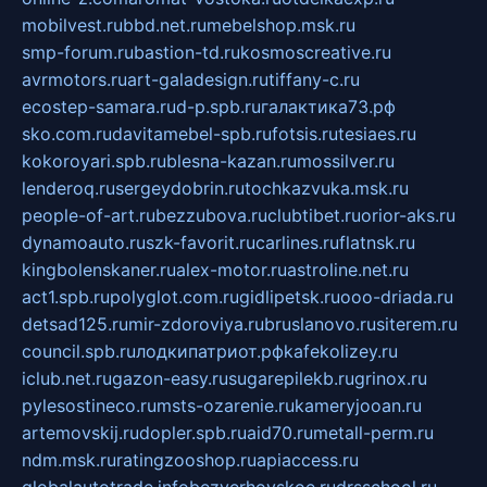
mobilvest.ru
bbd.net.ru
mebelshop.msk.ru
smp-forum.ru
bastion-td.ru
kosmoscreative.ru
avrmotors.ru
art-galadesign.ru
tiffany-c.ru
ecostep-samara.ru
d-p.spb.ru
галактика73.рф
sko.com.ru
davitamebel-spb.ru
fotsis.ru
tesiaes.ru
kokoroyari.spb.ru
blesna-kazan.ru
mossilver.ru
lenderoq.ru
sergeydobrin.ru
tochkazvuka.msk.ru
people-of-art.ru
bezzubova.ru
clubtibet.ru
orior-aks.ru
dynamoauto.ru
szk-favorit.ru
carlines.ru
flatnsk.ru
kingbolenskaner.ru
alex-motor.ru
astroline.net.ru
act1.spb.ru
polyglot.com.ru
gidlipetsk.ru
ooo-driada.ru
detsad125.ru
mir-zdoroviya.ru
bruslanovo.ru
siterem.ru
council.spb.ru
лодкипатриот.рф
kafekolizey.ru
iclub.net.ru
gazon-easy.ru
sugarepilekb.ru
grinox.ru
pylesostineco.ru
msts-ozarenie.ru
kameryjooan.ru
artemovskij.ru
dopler.spb.ru
aid70.ru
metall-perm.ru
ndm.msk.ru
ratingzooshop.ru
apiaccess.ru
globalautotrade.info
bezverhovskoe.ru
drsschool.ru