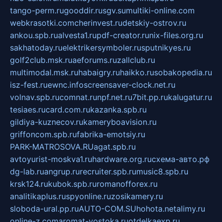
tango-perm.ru
gooddir.ru
sgv.su
multiki-online.com
webkrasotki.com
cherinvest.ru
detskiy-ostrov.ru
ankou.spb.ru
alvesta1.ru
pdf-creator.ru
nix-files.org.ru
sakhatoday.ru
elektrikersymboler.ru
sputnikyes.ru
golf2club.msk.ru
aeforums.ru
zallclub.ru
multimodal.msk.ru
habaigry.ru
haikko.ru
sobakopedia.ru
isz-fest.ru
ewnc.info
screensaver-clock.net.ru
volnav.spb.ru
comnat.ru
npf.net.ru
7bit.pp.ru
kalugatur.ru
tesiaes.ru
card.com.ru
kazanka.spb.ru
gildiya-kuznecov.ru
kameryboavision.ru
griffoncom.spb.ru
fabrika-emotsiy.ru
PARK-MATROSOVA.RU
agat.spb.ru
avtoyurist-moskva1.ru
hardware.org.ru
схема-авто.рф
dg-lab.ru
angrup.ru
recruiter.spb.ru
music8.spb.ru
krsk124.ru
kubok.spb.ru
romanofforex.ru
analitikaplus.ru
spyonline.ru
zosikamery.ru
sloboda-ural.pp.ru
AUTO-COM.SU
hohota.net
alimy.ru
online-z.com
aromat-vostoka.ru
otdelkaexp.ru