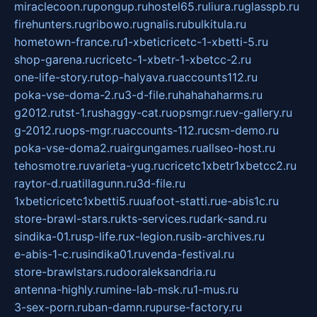
miraclecoon.ru
pongup.ru
hostel65.ru
liura.ru
glasspb.ru
firehunters.ru
gribowo.ru
gnalis.ru
bulkitula.ru
hometown-france.ru
1-xbeticricetc-1-xbetti-5.ru
shop-garena.ru
cricetc-1-xbetr-1-xbetcc-2.ru
one-life-story.ru
top-halyava.ru
accounts112.ru
poka-vse-doma-2.ru
3-d-file.ru
hahahaharms.ru
g2012.ru
tst-1.ru
shaggy-cat.ru
opsmgr.ru
ev-gallery.ru
g-2012.ru
ops-mgr.ru
accounts-112.ru
csm-demo.ru
poka-vse-doma2.ru
airgungames.ru
allseo-host.ru
tehosmotre.ru
varieta-yug.ru
cricetc1xbetr1xbetcc2.ru
raytor-d.ru
atillagunn.ru
3d-file.ru
1xbeticricetc1xbetti5.ru
uafoot-statti.ru
e-abis1c.ru
store-brawl-stars.ru
kts-services.ru
dark-sand.ru
sindika-01.ru
sp-life.ru
x-legion.ru
sib-archives.ru
e-abis-1-c.ru
sindika01.ru
venda-festival.ru
store-brawlstars.ru
dooraleksandria.ru
antenna-highly.ru
mine-lab-msk.ru
1-mus.ru
3-sex-porn.ru
ban-damn.ru
purse-factory.ru