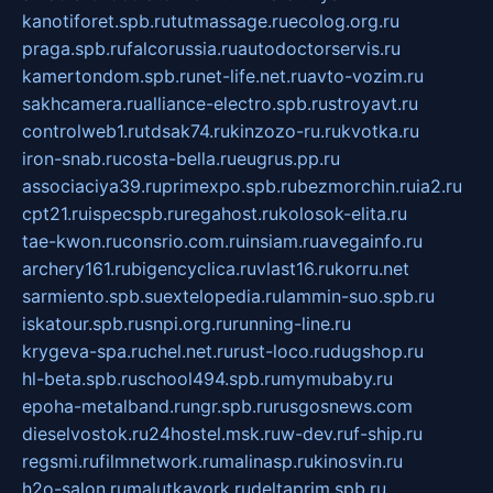
kanotiforet.spb.ru
tutmassage.ru
ecolog.org.ru
praga.spb.ru
falcorussia.ru
autodoctorservis.ru
kamertondom.spb.ru
net-life.net.ru
avto-vozim.ru
sakhcamera.ru
alliance-electro.spb.ru
stroyavt.ru
controlweb1.ru
tdsak74.ru
kinzozo-ru.ru
kvotka.ru
iron-snab.ru
costa-bella.ru
eugrus.pp.ru
associaciya39.ru
primexpo.spb.ru
bezmorchin.ru
ia2.ru
cpt21.ru
ispecspb.ru
regahost.ru
kolosok-elita.ru
tae-kwon.ru
consrio.com.ru
insiam.ru
avegainfo.ru
archery161.ru
bigencyclica.ru
vlast16.ru
korru.net
sarmiento.spb.su
extelopedia.ru
lammin-suo.spb.ru
iskatour.spb.ru
snpi.org.ru
running-line.ru
krygeva-spa.ru
chel.net.ru
rust-loco.ru
dugshop.ru
hl-beta.spb.ru
school494.spb.ru
mymubaby.ru
epoha-metalband.ru
ngr.spb.ru
rusgosnews.com
dieselvostok.ru
24hostel.msk.ru
w-dev.ru
f-ship.ru
regsmi.ru
filmnetwork.ru
malinasp.ru
kinosvin.ru
h2o-salon.ru
malutkayork.ru
deltaprim.spb.ru