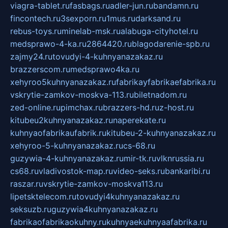
viagra-tablet.ru
fasbags.ru
adler-jun.ru
bandamn.ru
fincontech.ru
3sexporn.ru
1mus.ru
darksand.ru
rebus-toys.ru
minelab-msk.ru
alabuga-cityhotel.ru
medsprawo-4-ka.ru
2864420.ru
blagodarenie-spb.ru
zajmy24.ru
tovudyi-4-kuhnyanazakaz.ru
brazzerscom.ru
medsprawo4ka.ru
xehyroo5kuhnyanazakaz.ru
fabrikayfabrikaefabrika.ru
vskrytie-zamkov-moskva-113.ru
biletnadom.ru
zed-online.ru
pimchax.ru
brazzers-hd.ru
z-host.ru
kitubeu2kuhnyanazakaz.ru
naperekate.ru
kuhnyaofabrikaufabrik.ru
kitubeu-2-kuhnyanazakaz.ru
xehyroo-5-kuhnyanazakaz.ru
cs-68.ru
guzywia-4-kuhnyanazakaz.ru
mir-tk.ru
vlknrussia.ru
cs68.ru
vladivostok-map.ru
video-seks.ru
bankaribi.ru
raszar.ru
vskrytie-zamkov-moskva113.ru
lipetsktelecom.ru
tovudyi4kuhnyanazakaz.ru
seksuzb.ru
guzywia4kuhnyanazakaz.ru
fabrikaofabrikaokuhny.ru
kuhnyaekuhnyaafabrika.ru