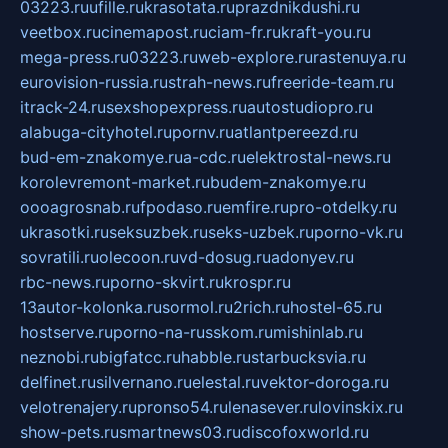
03223.ru
ufille.ru
krasotata.ru
prazdnikdushi.ru
veetbox.ru
cinemapost.ru
ciam-fr.ru
kraft-you.ru
mega-press.ru
03223.ru
web-explore.ru
rastenuya.ru
eurovision-russia.ru
strah-news.ru
freeride-team.ru
itrack-24.ru
sexshopexpress.ru
autostudiopro.ru
alabuga-cityhotel.ru
pornv.ru
atlantpereezd.ru
bud-em-znakomye.ru
a-cdc.ru
elektrostal-news.ru
korolevremont-market.ru
budem-znakomye.ru
oooagrosnab.ru
fpodaso.ru
emfire.ru
pro-otdelky.ru
ukrasotki.ru
seksuzbek.ru
seks-uzbek.ru
porno-vk.ru
sovratili.ru
olecoon.ru
vd-dosug.ru
adonyev.ru
rbc-news.ru
porno-skvirt.ru
krospr.ru
13autor-kolonka.ru
sormol.ru
2rich.ru
hostel-65.ru
hostserve.ru
porno-na-russkom.ru
mishinlab.ru
neznobi.ru
bigfatcc.ru
habble.ru
starbucksvia.ru
delfinet.ru
silvernano.ru
elestal.ru
vektor-doroga.ru
velotrenajery.ru
pronso54.ru
lenasever.ru
lovinskix.ru
show-pets.ru
smartnews03.ru
discofoxworld.ru