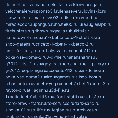
delfinet.ru
silvernano.ru
elestal.ru
vektor-doroga.ru
velotrenajery.ru
pronso54.ru
lenasever.ru
lovinskix.ru
show-pets.ru
smartnews03.ru
discofoxworld.ru
miraclecoon.ru
pongup.ru
hostel65.ru
liura.ru
glasspb.ru
firehunters.ru
gribowo.ru
gnalis.ru
bulkitula.ru
hometown-france.ru
1-xbeticricetc-1-xbetti-5.ru
shop-garena.ru
cricetc-1-xbetr-1-xbetcc-2.ru
one-life-story.ru
top-halyava.ru
accounts112.ru
poka-vse-doma-2.ru
3-d-file.ru
hahahaharms.ru
g2012.ru
tst-1.ru
shaggy-cat.ru
opsmgr.ru
ev-gallery.ru
g-2012.ru
ops-mgr.ru
accounts-112.ru
csm-demo.ru
poka-vse-doma2.ru
airgungames.ru
allseo-host.ru
tehosmotre.ru
varieta-yug.ru
cricetc1xbetr1xbetcc2.ru
raytor-d.ru
atillagunn.ru
3d-file.ru
1xbeticricetc1xbetti5.ru
uafoot-statti.ru
e-abis1c.ru
store-brawl-stars.ru
kts-services.ru
dark-sand.ru
sindika-01.ru
sp-life.ru
x-legion.ru
sib-archives.ru
e-abis-1-c.ru
sindika01.ru
venda-festival.ru