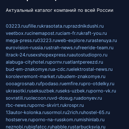
Актуальный каталог компаний по всей России
03223.ru
ufille.ru
krasotata.ru
prazdnikdushi.ru
veetbox.ru
cinemapost.ru
ciam-fr.ru
kraft-you.ru
mega-press.ru
03223.ru
web-explore.ru
rastenuya.ru
eurovision-russia.ru
strah-news.ru
freeride-team.ru
itrack-24.ru
sexshopexpress.ru
autostudiopro.ru
alabuga-cityhotel.ru
pornv.ru
atlantpereezd.ru
bud-em-znakomye.ru
a-cdc.ru
elektrostal-news.ru
korolevremont-market.ru
budem-znakomye.ru
oooagrosnab.ru
fpodaso.ru
emfire.ru
pro-otdelky.ru
ukrasotki.ru
seksuzbek.ru
seks-uzbek.ru
porno-vk.ru
sovratili.ru
olecoon.ru
vd-dosug.ru
adonyev.ru
rbc-news.ru
porno-skvirt.ru
krospr.ru
13autor-kolonka.ru
sormol.ru
2rich.ru
hostel-65.ru
hostserve.ru
porno-na-russkom.ru
mishinlab.ru
neznobi.ru
bigfatcc.ru
habble.ru
starbucksvia.ru