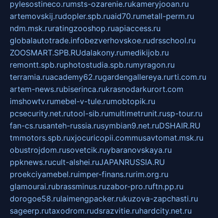
pylesostineco.ru
msts-ozarenie.ru
kameryjooan.ru
artemovskij.ru
dopler.spb.ru
aid70.ru
metall-perm.ru
ndm.msk.ru
ratingzooshop.ru
apiaccess.ru
globalautotrade.info
bezverhovskoe.ru
drsschool.ru
ZOOSMART.SPB.RU
dalakony.ru
medikijob.ru
remontt.spb.ru
photostudia.spb.ru
myragon.ru
terramia.ru
academy62.ru
gardengallereya.ru
rti.com.ru
artem-news.ru
biserinca.ru
krasnodarkurort.com
imshowtv.ru
mebel-v-tule.ru
mobtopik.ru
pcsecurity.net.ru
tool-sib.ru
multimetrunit.ru
sp-tour.ru
fan-cs.ru
santeh-russia.ru
symbian9.net.ru
DSHAIR.RU
tmmotors.spb.ru
xjocuricopii.com
musavtomat.msk.ru
obustrojdom.ru
sovetcik.ru
ybaranovskaya.ru
ppknews.ru
cult-alshei.ru
JAPANRUSSIA.RU
proekciyamebel.ru
imper-finans.ru
rim.org.ru
glamourai.ru
brassminus.ru
zabor-pro.ru
ftn.pp.ru
dorogoe58.ru
laimengpacker.ru
kuzova-zapchasti.ru
sageerp.ru
taxodrom.ru
dsrazvitie.ru
hardcity.net.ru