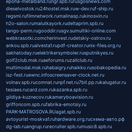
epoha-metalband.ru
ngr.spb.ru
rusgosnews.com
dieselvostok.ru
24hostel.msk.ru
w-dev.ru
f-ship.ru
regsmi.ru
filmnetwork.ru
malinasp.ru
kinosvin.ru
h2o-salon.ru
malutkayork.ru
deltaprim.spb.ru
tango-perm.ru
gooddir.ru
sgv.su
multiki-online.com
webkrasotki.com
cherinvest.ru
detskiy-ostrov.ru
ankou.spb.ru
alvesta1.ru
pdf-creator.ru
nix-files.org.ru
sakhatoday.ru
elektrikersymboler.ru
sputnikyes.ru
golf2club.msk.ru
aeforums.ru
zallclub.ru
multimodal.msk.ru
habaigry.ru
haikko.ru
sobakopedia.ru
isz-fest.ru
ewnc.info
screensaver-clock.net.ru
volnav.spb.ru
comnat.ru
npf.net.ru
7bit.pp.ru
kalugatur.ru
tesiaes.ru
card.com.ru
kazanka.spb.ru
gildiya-kuznecov.ru
kameryboavision.ru
griffoncom.spb.ru
fabrika-emotsiy.ru
PARK-MATROSOVA.RU
agat.spb.ru
avtoyurist-moskva1.ru
hardware.org.ru
схема-авто.рф
dg-lab.ru
angrup.ru
recruiter.spb.ru
music8.spb.ru