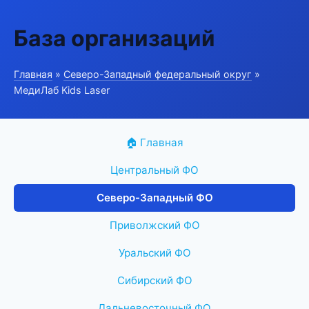
База организаций
Главная
»
Северо-Западный федеральный округ
»
МедиЛаб Kids Laser
🏠 Главная
Центральный ФО
Северо-Западный ФО
Приволжский ФО
Уральский ФО
Сибирский ФО
Дальневосточный ФО