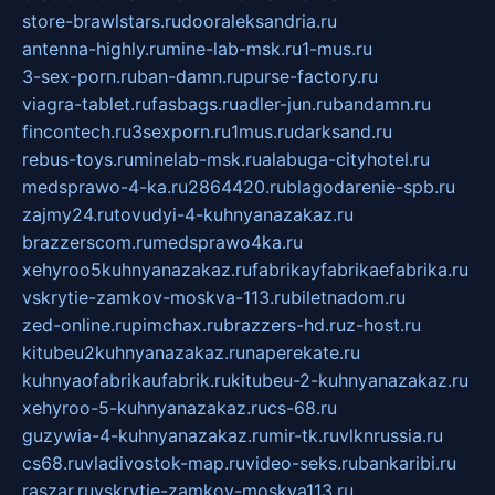
store-brawlstars.ru
dooraleksandria.ru
antenna-highly.ru
mine-lab-msk.ru
1-mus.ru
3-sex-porn.ru
ban-damn.ru
purse-factory.ru
viagra-tablet.ru
fasbags.ru
adler-jun.ru
bandamn.ru
fincontech.ru
3sexporn.ru
1mus.ru
darksand.ru
rebus-toys.ru
minelab-msk.ru
alabuga-cityhotel.ru
medsprawo-4-ka.ru
2864420.ru
blagodarenie-spb.ru
zajmy24.ru
tovudyi-4-kuhnyanazakaz.ru
brazzerscom.ru
medsprawo4ka.ru
xehyroo5kuhnyanazakaz.ru
fabrikayfabrikaefabrika.ru
vskrytie-zamkov-moskva-113.ru
biletnadom.ru
zed-online.ru
pimchax.ru
brazzers-hd.ru
z-host.ru
kitubeu2kuhnyanazakaz.ru
naperekate.ru
kuhnyaofabrikaufabrik.ru
kitubeu-2-kuhnyanazakaz.ru
xehyroo-5-kuhnyanazakaz.ru
cs-68.ru
guzywia-4-kuhnyanazakaz.ru
mir-tk.ru
vlknrussia.ru
cs68.ru
vladivostok-map.ru
video-seks.ru
bankaribi.ru
raszar.ru
vskrytie-zamkov-moskva113.ru