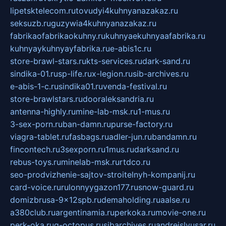
lipetsktelecom.ru
tovudyi4kuhnyanazakaz.ru
seksuzb.ru
guzywia4kuhnyanazakaz.ru
fabrikaofabrikaokuhny.ru
kuhnyaekuhnyaafabrika.ru
kuhnyaykuhnyayfabrika.ru
e-abis1c.ru
store-brawl-stars.ru
kts-services.ru
dark-sand.ru
sindika-01.ru
sp-life.ru
x-legion.ru
sib-archives.ru
e-abis-1-c.ru
sindika01.ru
venda-festival.ru
store-brawlstars.ru
dooraleksandria.ru
antenna-highly.ru
mine-lab-msk.ru
1-mus.ru
3-sex-porn.ru
ban-damn.ru
purse-factory.ru
viagra-tablet.ru
fasbags.ru
adler-jun.ru
bandamn.ru
fincontech.ru
3sexporn.ru
1mus.ru
darksand.ru
rebus-toys.ru
minelab-msk.ru
rtdco.ru
seo-prodvizhenie-sajtov-stroitelnyh-kompanij.ru
card-voice.ru
rulonnyygazon177.ru
snow-guard.ru
domizbrusa-9x12spb.ru
demaholding.ru
aalse.ru
a380club.ru
argentinamia.ru
perkoka.ru
movie-one.ru
perk-oka.ru
g-octopus.ru
sibarchives.ru
andreislyusar.ru