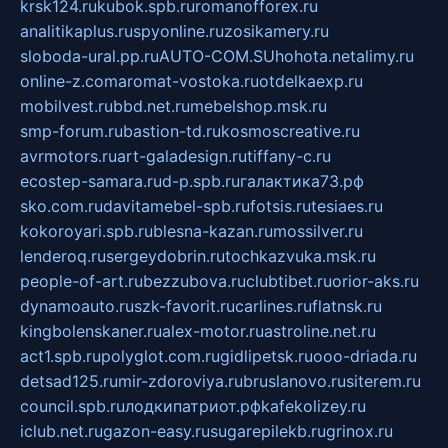
krsk124.ru
kubok.spb.ru
romanofforex.ru
analitikaplus.ru
spyonline.ru
zosikamery.ru
sloboda-ural.pp.ru
AUTO-COM.SU
hohota.net
alimy.ru
online-z.com
aromat-vostoka.ru
otdelkaexp.ru
mobilvest.ru
bbd.net.ru
mebelshop.msk.ru
smp-forum.ru
bastion-td.ru
kosmoscreative.ru
avrmotors.ru
art-galadesign.ru
tiffany-c.ru
ecostep-samara.ru
d-p.spb.ru
галактика73.рф
sko.com.ru
davitamebel-spb.ru
fotsis.ru
tesiaes.ru
kokoroyari.spb.ru
blesna-kazan.ru
mossilver.ru
lenderoq.ru
sergeydobrin.ru
tochkazvuka.msk.ru
people-of-art.ru
bezzubova.ru
clubtibet.ru
orior-aks.ru
dynamoauto.ru
szk-favorit.ru
carlines.ru
flatnsk.ru
kingbolenskaner.ru
alex-motor.ru
astroline.net.ru
act1.spb.ru
polyglot.com.ru
gidlipetsk.ru
ooo-driada.ru
detsad125.ru
mir-zdoroviya.ru
bruslanovo.ru
siterem.ru
council.spb.ru
лодкипатриот.рф
kafekolizey.ru
iclub.net.ru
gazon-easy.ru
sugarepilekb.ru
grinox.ru