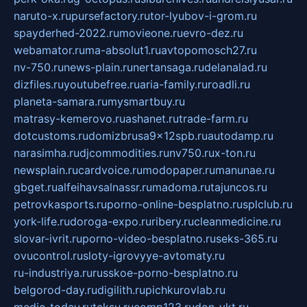
naruto-x.ru
pursefactory.ru
tor-lyubov-i-grom.ru
spayderhed-2022.ru
movieone.ru
evro-dez.ru
webamator.ru
ma-absolut1.ru
avtopomosch27.ru
nv-750.ru
news-plain.ru
nertansaga.ru
delanalad.ru
dizfiles.ru
youtubefree.ru
aria-family.ru
roadli.ru
planeta-samara.ru
mysmartbuy.ru
matrasy-kemerovo.ru
ashanet.ru
trade-farm.ru
dotcustoms.ru
domizbrusa9x12spb.ru
autodamp.ru
narasimha.ru
djcommodities.ru
nv750.ru
x-ton.ru
newsplain.ru
cardvoice.ru
modopaper.ru
manunae.ru
gbget.ru
alfeihavsalnassr.ru
madoma.ru
tajuncos.ru
petrovkasports.ru
porno-online-besplatno.ru
splclub.ru
york-life.ru
doroga-expo.ru
ribery.ru
cleanmedicine.ru
slovar-ivrit.ru
porno-video-besplatno.ru
seks-365.ru
ovucontrol.ru
sloty-igrovyye-avtomaty.ru
ru-industriya.ru
russkoe-porno-besplatno.ru
belgorod-day.ru
digilith.ru
pichkurovlab.ru