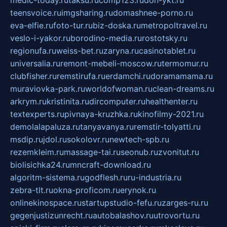
medic-today.ru
taksu.ru
comp123.ru
don-ykt.ru
teensvoice.ru
imgsharing.ru
domashnee-porno.ru
eva-elfie.ru
foto-tur.ru
biz-doska.ru
metropoltravel.ru
veslo-i-yakor.ru
borodino-media.ru
rostotsky.ru
regionufa.ru
weiss-bet.ru
zaryna.ru
casinotablet.ru
universalia.ru
remont-mebeli-moscow.ru
termomur.ru
clubfisher.ru
remstirufa.ru
erdamchi.ru
doramamama.ru
muraviovka-park.ru
worldofwoman.ru
clean-dreams.ru
arkrym.ru
kristinita.ru
dircomputer.ru
healthenter.ru
textexperts.ru
pivnaya-kruzhka.ru
kinofilmy-2021.ru
demolalapaluza.ru
tanyavanya.ru
remstir-tolyatti.ru
msdip.ru
jdol.ru
sokolovr.ru
newtech-spb.ru
rezemkleim.ru
massage-tai.ru
seonub.ru
zvonitut.ru
biolisichka24.ru
mncraft-download.ru
algoritm-sistema.ru
godflesh.ru
ru-industria.ru
zebra-tlt.ru
okna-proficom.ru
erynok.ru
onlinekinospace.ru
startupstudio-fefu.ru
zarges-ru.ru
gegenjustizunrecht.ru
autobalashov.ru
utrovortu.ru