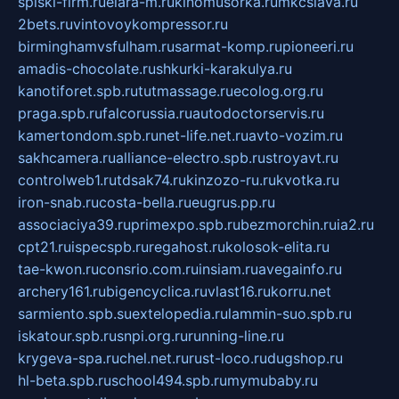
spiski-firm.ru
elara-m.ru
kinomusorka.ru
mkcslava.ru
2bets.ru
vintovoykompressor.ru
birminghamvsfulham.ru
sarmat-komp.ru
pioneeri.ru
amadis-chocolate.ru
shkurki-karakulya.ru
kanotiforet.spb.ru
tutmassage.ru
ecolog.org.ru
praga.spb.ru
falcorussia.ru
autodoctorservis.ru
kamertondom.spb.ru
net-life.net.ru
avto-vozim.ru
sakhcamera.ru
alliance-electro.spb.ru
stroyavt.ru
controlweb1.ru
tdsak74.ru
kinzozo-ru.ru
kvotka.ru
iron-snab.ru
costa-bella.ru
eugrus.pp.ru
associaciya39.ru
primexpo.spb.ru
bezmorchin.ru
ia2.ru
cpt21.ru
ispecspb.ru
regahost.ru
kolosok-elita.ru
tae-kwon.ru
consrio.com.ru
insiam.ru
avegainfo.ru
archery161.ru
bigencyclica.ru
vlast16.ru
korru.net
sarmiento.spb.su
extelopedia.ru
lammin-suo.spb.ru
iskatour.spb.ru
snpi.org.ru
running-line.ru
krygeva-spa.ru
chel.net.ru
rust-loco.ru
dugshop.ru
hl-beta.spb.ru
school494.spb.ru
mymubaby.ru