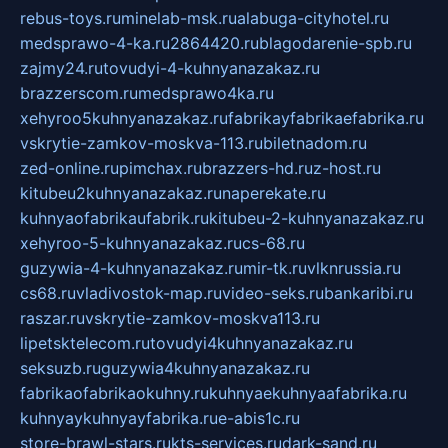
rebus-toys.ru
minelab-msk.ru
alabuga-cityhotel.ru
medsprawo-4-ka.ru
2864420.ru
blagodarenie-spb.ru
zajmy24.ru
tovudyi-4-kuhnyanazakaz.ru
brazzerscom.ru
medsprawo4ka.ru
xehyroo5kuhnyanazakaz.ru
fabrikayfabrikaefabrika.ru
vskrytie-zamkov-moskva-113.ru
biletnadom.ru
zed-online.ru
pimchax.ru
brazzers-hd.ru
z-host.ru
kitubeu2kuhnyanazakaz.ru
naperekate.ru
kuhnyaofabrikaufabrik.ru
kitubeu-2-kuhnyanazakaz.ru
xehyroo-5-kuhnyanazakaz.ru
cs-68.ru
guzywia-4-kuhnyanazakaz.ru
mir-tk.ru
vlknrussia.ru
cs68.ru
vladivostok-map.ru
video-seks.ru
bankaribi.ru
raszar.ru
vskrytie-zamkov-moskva113.ru
lipetsktelecom.ru
tovudyi4kuhnyanazakaz.ru
seksuzb.ru
guzywia4kuhnyanazakaz.ru
fabrikaofabrikaokuhny.ru
kuhnyaekuhnyaafabrika.ru
kuhnyaykuhnyayfabrika.ru
e-abis1c.ru
store-brawl-stars.ru
kts-services.ru
dark-sand.ru