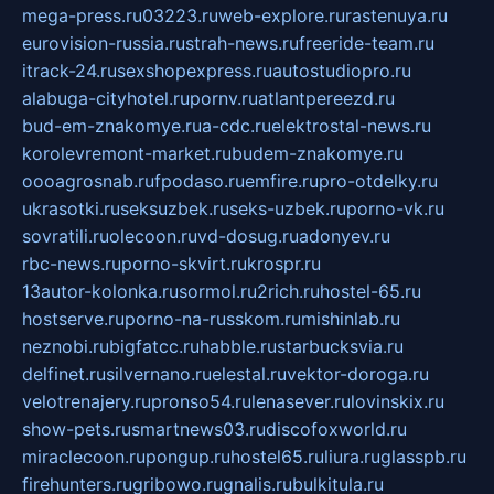
mega-press.ru
03223.ru
web-explore.ru
rastenuya.ru
eurovision-russia.ru
strah-news.ru
freeride-team.ru
itrack-24.ru
sexshopexpress.ru
autostudiopro.ru
alabuga-cityhotel.ru
pornv.ru
atlantpereezd.ru
bud-em-znakomye.ru
a-cdc.ru
elektrostal-news.ru
korolevremont-market.ru
budem-znakomye.ru
oooagrosnab.ru
fpodaso.ru
emfire.ru
pro-otdelky.ru
ukrasotki.ru
seksuzbek.ru
seks-uzbek.ru
porno-vk.ru
sovratili.ru
olecoon.ru
vd-dosug.ru
adonyev.ru
rbc-news.ru
porno-skvirt.ru
krospr.ru
13autor-kolonka.ru
sormol.ru
2rich.ru
hostel-65.ru
hostserve.ru
porno-na-russkom.ru
mishinlab.ru
neznobi.ru
bigfatcc.ru
habble.ru
starbucksvia.ru
delfinet.ru
silvernano.ru
elestal.ru
vektor-doroga.ru
velotrenajery.ru
pronso54.ru
lenasever.ru
lovinskix.ru
show-pets.ru
smartnews03.ru
discofoxworld.ru
miraclecoon.ru
pongup.ru
hostel65.ru
liura.ru
glasspb.ru
firehunters.ru
gribowo.ru
gnalis.ru
bulkitula.ru