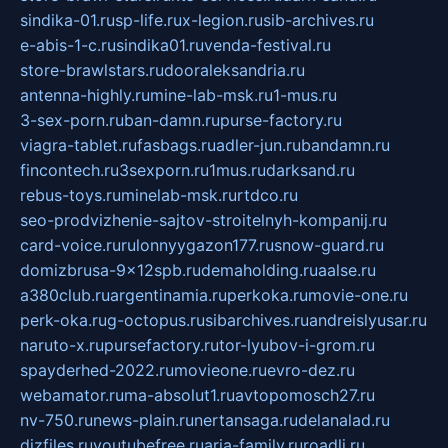
sindika-01.ru
sp-life.ru
x-legion.ru
sib-archives.ru
e-abis-1-c.ru
sindika01.ru
venda-festival.ru
store-brawlstars.ru
dooraleksandria.ru
antenna-highly.ru
mine-lab-msk.ru
1-mus.ru
3-sex-porn.ru
ban-damn.ru
purse-factory.ru
viagra-tablet.ru
fasbags.ru
adler-jun.ru
bandamn.ru
fincontech.ru
3sexporn.ru
1mus.ru
darksand.ru
rebus-toys.ru
minelab-msk.ru
rtdco.ru
seo-prodvizhenie-sajtov-stroitelnyh-kompanij.ru
card-voice.ru
rulonnyygazon177.ru
snow-guard.ru
domizbrusa-9x12spb.ru
demaholding.ru
aalse.ru
a380club.ru
argentinamia.ru
perkoka.ru
movie-one.ru
perk-oka.ru
g-octopus.ru
sibarchives.ru
andreislyusar.ru
naruto-x.ru
pursefactory.ru
tor-lyubov-i-grom.ru
spayderhed-2022.ru
movieone.ru
evro-dez.ru
webamator.ru
ma-absolut1.ru
avtopomosch27.ru
nv-750.ru
news-plain.ru
nertansaga.ru
delanalad.ru
dizfiles.ru
youtubefree.ru
aria-family.ru
roadli.ru