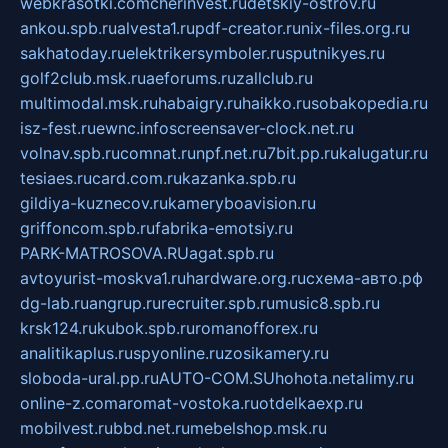
webkrasotki.com
cherinvest.ru
detskiy-ostrov.ru
ankou.spb.ru
alvesta1.ru
pdf-creator.ru
nix-files.org.ru
sakhatoday.ru
elektrikersymboler.ru
sputnikyes.ru
golf2club.msk.ru
aeforums.ru
zallclub.ru
multimodal.msk.ru
habaigry.ru
haikko.ru
sobakopedia.ru
isz-fest.ru
ewnc.info
screensaver-clock.net.ru
volnav.spb.ru
comnat.ru
npf.net.ru
7bit.pp.ru
kalugatur.ru
tesiaes.ru
card.com.ru
kazanka.spb.ru
gildiya-kuznecov.ru
kameryboavision.ru
griffoncom.spb.ru
fabrika-emotsiy.ru
PARK-MATROSOVA.RU
agat.spb.ru
avtoyurist-moskva1.ru
hardware.org.ru
схема-авто.рф
dg-lab.ru
angrup.ru
recruiter.spb.ru
music8.spb.ru
krsk124.ru
kubok.spb.ru
romanofforex.ru
analitikaplus.ru
spyonline.ru
zosikamery.ru
sloboda-ural.pp.ru
AUTO-COM.SU
hohota.net
alimy.ru
online-z.com
aromat-vostoka.ru
otdelkaexp.ru
mobilvest.ru
bbd.net.ru
mebelshop.msk.ru