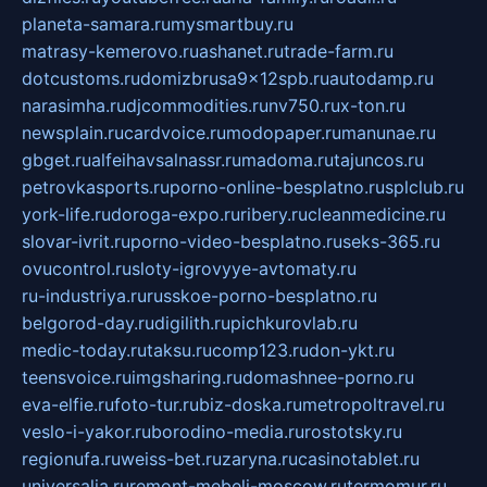
planeta-samara.ru
mysmartbuy.ru
matrasy-kemerovo.ru
ashanet.ru
trade-farm.ru
dotcustoms.ru
domizbrusa9x12spb.ru
autodamp.ru
narasimha.ru
djcommodities.ru
nv750.ru
x-ton.ru
newsplain.ru
cardvoice.ru
modopaper.ru
manunae.ru
gbget.ru
alfeihavsalnassr.ru
madoma.ru
tajuncos.ru
petrovkasports.ru
porno-online-besplatno.ru
splclub.ru
york-life.ru
doroga-expo.ru
ribery.ru
cleanmedicine.ru
slovar-ivrit.ru
porno-video-besplatno.ru
seks-365.ru
ovucontrol.ru
sloty-igrovyye-avtomaty.ru
ru-industriya.ru
russkoe-porno-besplatno.ru
belgorod-day.ru
digilith.ru
pichkurovlab.ru
medic-today.ru
taksu.ru
comp123.ru
don-ykt.ru
teensvoice.ru
imgsharing.ru
domashnee-porno.ru
eva-elfie.ru
foto-tur.ru
biz-doska.ru
metropoltravel.ru
veslo-i-yakor.ru
borodino-media.ru
rostotsky.ru
regionufa.ru
weiss-bet.ru
zaryna.ru
casinotablet.ru
universalia.ru
remont-mebeli-moscow.ru
termomur.ru