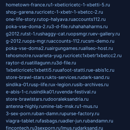
hometown-france.ru
1-xbeticricetc-1-xbetti-5.ru
shop-garena.ru
cricetc-1-xbetr-1-xbetcc-2.ru
one-life-story.ru
top-halyava.ru
accounts112.ru
poka-vse-doma-2.ru
3-d-file.ru
hahahaharms.ru
g2012.ru
tst-1.ru
shaggy-cat.ru
opsmgr.ru
ev-gallery.ru
g-2012.ru
ops-mgr.ru
accounts-112.ru
csm-demo.ru
poka-vse-doma2.ru
airgungames.ru
allseo-host.ru
tehosmotre.ru
varieta-yug.ru
cricetc1xbetr1xbetcc2.ru
raytor-d.ru
atillagunn.ru
3d-file.ru
1xbeticricetc1xbetti5.ru
uafoot-statti.ru
e-abis1c.ru
store-brawl-stars.ru
kts-services.ru
dark-sand.ru
sindika-01.ru
sp-life.ru
x-legion.ru
sib-archives.ru
e-abis-1-c.ru
sindika01.ru
venda-festival.ru
store-brawlstars.ru
dooraleksandria.ru
antenna-highly.ru
mine-lab-msk.ru
1-mus.ru
3-sex-porn.ru
ban-damn.ru
purse-factory.ru
viagra-tablet.ru
fasbags.ru
adler-jun.ru
bandamn.ru
fincontech.ru
3sexporn.ru
1mus.ru
darksand.ru