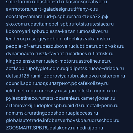
smp-forum.ru
bastion-td.ru
kosmoscreative.ru
avrmotors.ru
art-galadesign.ru
tiffany-c.ru
ecostep-samara.ru
d-p.spb.ru
галактика73.рф
sko.com.ru
davitamebel-spb.ru
fotsis.ru
tesiaes.ru
kokoroyari.spb.ru
blesna-kazan.ru
mossilver.ru
lenderoq.ru
sergeydobrin.ru
tochkazvuka.msk.ru
people-of-art.ru
bezzubova.ru
clubtibet.ru
orior-aks.ru
dynamoauto.ru
szk-favorit.ru
carlines.ru
flatnsk.ru
kingbolenskaner.ru
alex-motor.ru
astroline.net.ru
act1.spb.ru
polyglot.com.ru
gidlipetsk.ru
ooo-driada.ru
detsad125.ru
mir-zdoroviya.ru
bruslanovo.ru
siterem.ru
council.spb.ru
лодкипатриот.рф
kafekolizey.ru
iclub.net.ru
gazon-easy.ru
sugarepilekb.ru
grinox.ru
pylesostineco.ru
msts-ozarenie.ru
kameryjooan.ru
artemovskij.ru
dopler.spb.ru
aid70.ru
metall-perm.ru
ndm.msk.ru
ratingzooshop.ru
apiaccess.ru
globalautotrade.info
bezverhovskoe.ru
drsschool.ru
ZOOSMART.SPB.RU
dalakony.ru
medikijob.ru