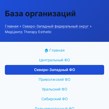
База организаций
Главная
»
Северо-Западный федеральный округ
»
МедЦентр Therapy Esthetic
🏠 Главная
Центральный ФО
Северо-Западный ФО
Приволжский ФО
Уральский ФО
Сибирский ФО
Дальневосточный ФО