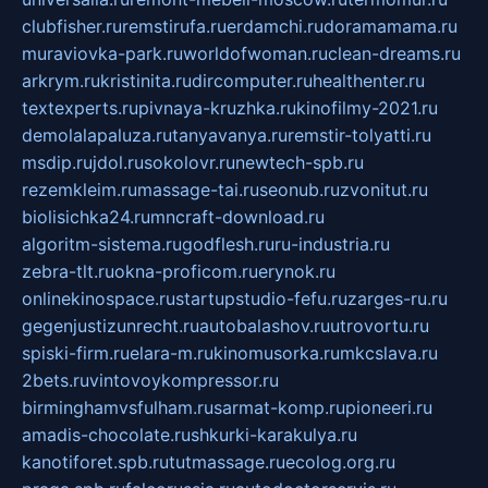
clubfisher.ru
remstirufa.ru
erdamchi.ru
doramamama.ru
muraviovka-park.ru
worldofwoman.ru
clean-dreams.ru
arkrym.ru
kristinita.ru
dircomputer.ru
healthenter.ru
textexperts.ru
pivnaya-kruzhka.ru
kinofilmy-2021.ru
demolalapaluza.ru
tanyavanya.ru
remstir-tolyatti.ru
msdip.ru
jdol.ru
sokolovr.ru
newtech-spb.ru
rezemkleim.ru
massage-tai.ru
seonub.ru
zvonitut.ru
biolisichka24.ru
mncraft-download.ru
algoritm-sistema.ru
godflesh.ru
ru-industria.ru
zebra-tlt.ru
okna-proficom.ru
erynok.ru
onlinekinospace.ru
startupstudio-fefu.ru
zarges-ru.ru
gegenjustizunrecht.ru
autobalashov.ru
utrovortu.ru
spiski-firm.ru
elara-m.ru
kinomusorka.ru
mkcslava.ru
2bets.ru
vintovoykompressor.ru
birminghamvsfulham.ru
sarmat-komp.ru
pioneeri.ru
amadis-chocolate.ru
shkurki-karakulya.ru
kanotiforet.spb.ru
tutmassage.ru
ecolog.org.ru