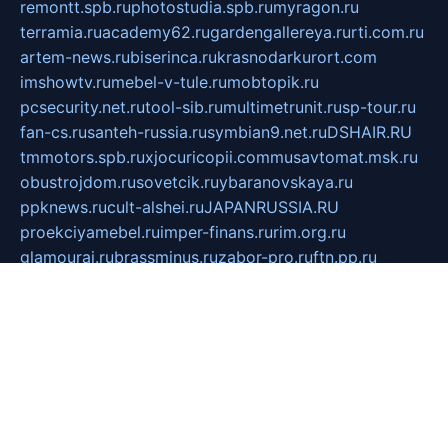
remontt.spb.ru
photostudia.spb.ru
myragon.ru
terramia.ru
academy62.ru
gardengallereya.ru
rti.com.ru
artem-news.ru
biserinca.ru
krasnodarkurort.com
imshowtv.ru
mebel-v-tule.ru
mobtopik.ru
pcsecurity.net.ru
tool-sib.ru
multimetrunit.ru
sp-tour.ru
fan-cs.ru
santeh-russia.ru
symbian9.net.ru
DSHAIR.RU
tmmotors.spb.ru
xjocuricopii.com
musavtomat.msk.ru
obustrojdom.ru
sovetcik.ru
ybaranovskaya.ru
ppknews.ru
cult-alshei.ru
JAPANRUSSIA.RU
proekciyamebel.ru
imper-finans.ru
rim.org.ru
glamourai.ru
brassminus.ru
zabor-pro.ru
ftn.pp.ru
dorogoe58.ru
laimengpacker.ru
kuzova-zapchasti.ru
sageerp.ru
taxodrom.ru
dsrazvitie.ru
hardcity.net.ru
ratinghomegames.ru
topservice25.ru
gubernyan.ru
gtglasslined.ru
ii4.ru
tssport.spb.ru
andorra24.com
blackwallstreet.ru
oboimos.ru
optim-doors.com.ru
ikuch.ru
nycr.org.ru
npa21.ru
vremya-ch.spb.ru
desert000.ru
ivtorgi.ru
ifiori.ru
catalog-statei.ru