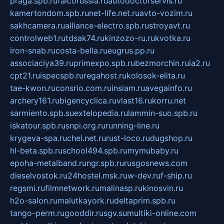
praga.spb.ru
falcorussia.ru
autodoctorservis.ru
kamertondom.spb.ru
net-life.net.ru
avto-vozim.ru
sakhcamera.ru
alliance-electro.spb.ru
stroyavt.ru
controlweb1.ru
tdsak74.ru
kinzozo-ru.ru
kvotka.ru
iron-snab.ru
costa-bella.ru
eugrus.pp.ru
associaciya39.ru
primexpo.spb.ru
bezmorchin.ru
ia2.ru
cpt21.ru
ispecspb.ru
regahost.ru
kolosok-elita.ru
tae-kwon.ru
consrio.com.ru
insiam.ru
avegainfo.ru
archery161.ru
bigencyclica.ru
vlast16.ru
korru.net
sarmiento.spb.su
extelopedia.ru
lammin-suo.spb.ru
iskatour.spb.ru
snpi.org.ru
running-line.ru
krygeva-spa.ru
chel.net.ru
rust-loco.ru
dugshop.ru
hl-beta.spb.ru
school494.spb.ru
mymubaby.ru
epoha-metalband.ru
ngr.spb.ru
rusgosnews.com
dieselvostok.ru
24hostel.msk.ru
w-dev.ru
f-ship.ru
regsmi.ru
filmnetwork.ru
malinasp.ru
kinosvin.ru
h2o-salon.ru
malutkayork.ru
deltaprim.spb.ru
tango-perm.ru
gooddir.ru
sgv.su
multiki-online.com