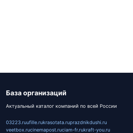
База организаций
Актуальный каталог компаний по всей России
03223.ru
ufille.ru
krasotata.ru
prazdnikdushi.ru
veetbox.ru
cinemapost.ru
ciam-fr.ru
kraft-you.ru