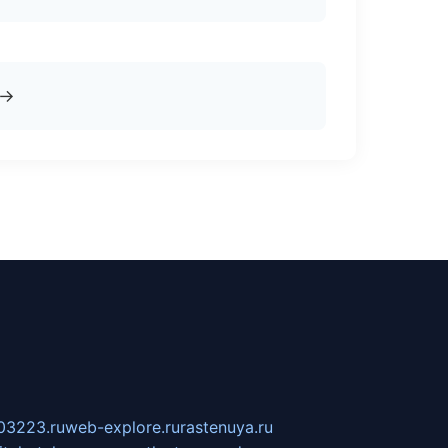
→
03223.ru
web-explore.ru
rastenuya.ru