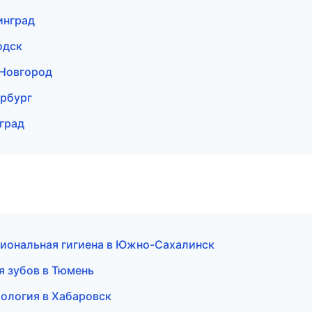
инград
одск
 Новгород
ербург
нград
иональная гигиена в Южно-Сахалинск
 зубов в Тюмень
тология в Хабаровск