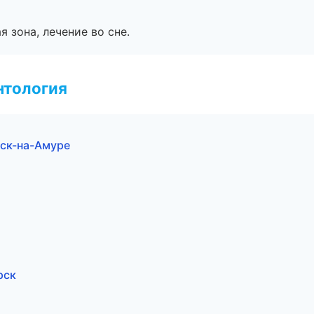
я зона, лечение во сне.
нтология
ьск-на-Амуре
рск