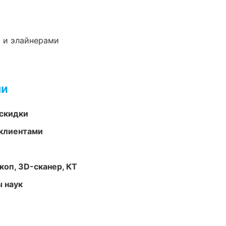
 и элайнерами
ми
скидки
 клиентами
оп, 3D-сканер, КТ
ы наук