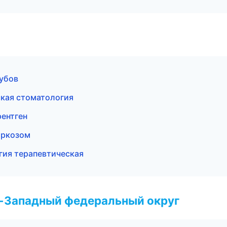
зубов
ская стоматология
рентген
аркозом
гия терапевтическая
о-Западный федеральный округ