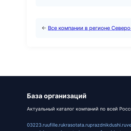
←
Все компании в регионе Север
База организаций
Актуальный каталог компаний по всей Рос
03223.ru
ufille.ru
krasotata.ru
prazdnikdushi.ru
v