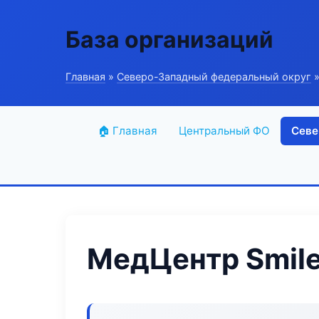
База организаций
Главная
»
Северо-Западный федеральный округ
»
🏠 Главная
Центральный ФО
Севе
МедЦентр Smile