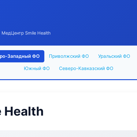
 МедЦентр Smile Health
ро-Западный ФО
Приволжский ФО
Уральский ФО
Южный ФО
Северо-Кавказский ФО
 Health