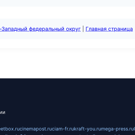
о-Западный федеральный округ
|
Главная страница
сии
eetbox.ru
cinemapost.ru
ciam-fr.ru
kraft-you.ru
mega-press.ru