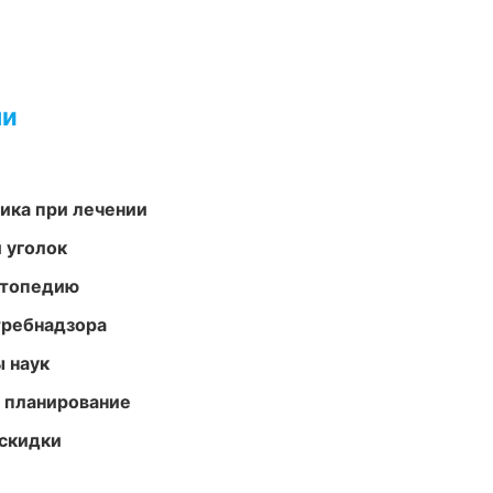
ми
тика при лечении
 уголок
ортопедию
требнадзора
ы наук
 планирование
скидки