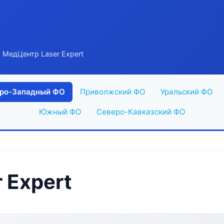
 МедЦентр Laser Expert
ро-Западный ФО
Приволжский ФО
Уральский ФО
Южный ФО
Северо-Кавказский ФО
 Expert