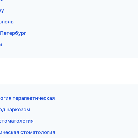
ну
ополь
-Петербург
и
огия терапевтическая
под наркозом
 стоматология
ическая стоматология