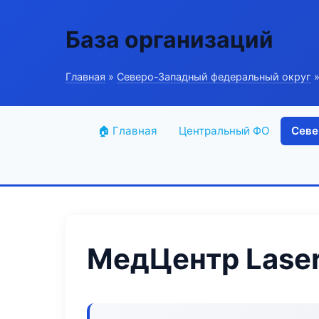
База организаций
Главная
»
Северо-Западный федеральный округ
»
🏠 Главная
Центральный ФО
Севе
МедЦентр Laser