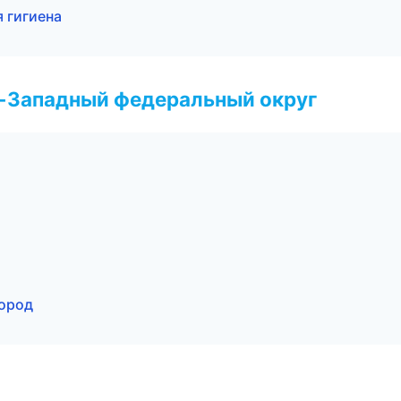
я гигиена
о-Западный федеральный округ
город