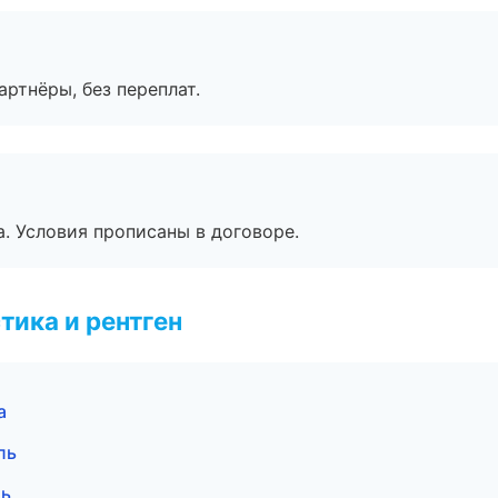
артнёры, без переплат.
. Условия прописаны в договоре.
тика и рентген
а
ль
ль