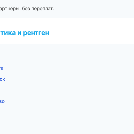
артнёры, без переплат.
тика и рентген
га
ск
во