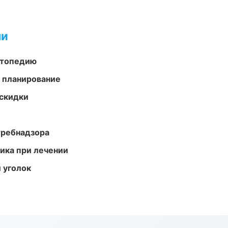
ми
ортопедию
 планирование
скидки
требнадзора
тика при лечении
 уголок