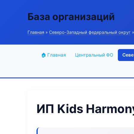
База организаций
Главная
»
Северо-Западный федеральный округ
»
🏠 Главная
Центральный ФО
Севе
ИП Kids Harmon