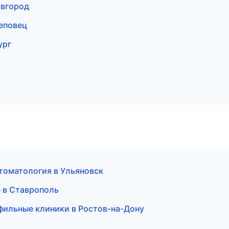
овгород
еповец
ург
стоматология в Ульяновск
е в Ставрополь
фильные клиники в Ростов-на-Дону