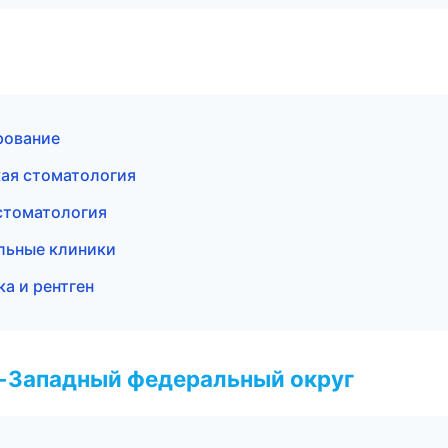
рование
кая стоматология
 стоматология
льные клиники
а и рентген
о-Западный федеральный округ