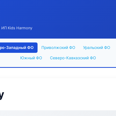
 ИП Kids Harmony
ро-Западный ФО
Приволжский ФО
Уральский ФО
Южный ФО
Северо-Кавказский ФО
y