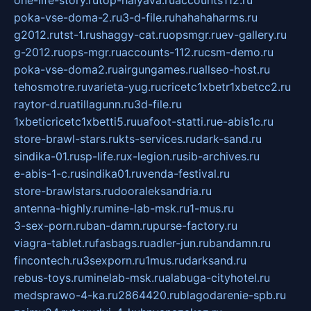
one-life-story.ru
top-halyava.ru
accounts112.ru
poka-vse-doma-2.ru
3-d-file.ru
hahahaharms.ru
g2012.ru
tst-1.ru
shaggy-cat.ru
opsmgr.ru
ev-gallery.ru
g-2012.ru
ops-mgr.ru
accounts-112.ru
csm-demo.ru
poka-vse-doma2.ru
airgungames.ru
allseo-host.ru
tehosmotre.ru
varieta-yug.ru
cricetc1xbetr1xbetcc2.ru
raytor-d.ru
atillagunn.ru
3d-file.ru
1xbeticricetc1xbetti5.ru
uafoot-statti.ru
e-abis1c.ru
store-brawl-stars.ru
kts-services.ru
dark-sand.ru
sindika-01.ru
sp-life.ru
x-legion.ru
sib-archives.ru
e-abis-1-c.ru
sindika01.ru
venda-festival.ru
store-brawlstars.ru
dooraleksandria.ru
antenna-highly.ru
mine-lab-msk.ru
1-mus.ru
3-sex-porn.ru
ban-damn.ru
purse-factory.ru
viagra-tablet.ru
fasbags.ru
adler-jun.ru
bandamn.ru
fincontech.ru
3sexporn.ru
1mus.ru
darksand.ru
rebus-toys.ru
minelab-msk.ru
alabuga-cityhotel.ru
medsprawo-4-ka.ru
2864420.ru
blagodarenie-spb.ru