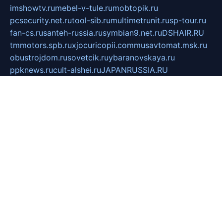
imshowtv.ru
mebel-v-tule.ru
mobtopik.ru
pcsecurity.net.ru
tool-sib.ru
multimetrunit.ru
sp-tour.ru
fan-cs.ru
santeh-russia.ru
symbian9.net.ru
DSHAIR.RU
tmmotors.spb.ru
xjocuricopii.com
musavtomat.msk.ru
obustrojdom.ru
sovetcik.ru
ybaranovskaya.ru
ppknews.ru
cult-alshei.ru
JAPANRUSSIA.RU
proekciyamebel.ru
imper-finans.ru
rim.org.ru
glamourai.ru
brassminus.ru
zabor-pro.ru
ftn.pp.ru
dorogoe58.ru
laimengpacker.ru
kuzova-zapchasti.ru
sageerp.ru
taxodrom.ru
dsrazvitie.ru
hardcity.net.ru
ratinghomegames.ru
topservice25.ru
gubernyan.ru
gtglasslined.ru
ii4.ru
tssport.spb.ru
andorra24.com
blackwallstreet.ru
oboimos.ru
optim-doors.com.ru
ikuch.ru
nycr.org.ru
npa21.ru
vremya-ch.spb.ru
desert000.ru
ivtorgi.ru
ifiori.ru
catalog-statei.ru
dcv.org.ru
spetsmaster174.ru
ipkameryhiseeu.ru
dum26.ru
ruspol.spb.ru
fr-opendp.ru
kam-solnyshko.ru
cheyenne-arapaho.ru
sevzapmetal.spb.ru