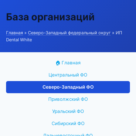
База организаций
Главная
»
Северо-Западный федеральный округ
» ИП
Dental White
🏠 Главная
Центральный ФО
Северо-Западный ФО
Приволжский ФО
Уральский ФО
Сибирский ФО
Дальневосточный ФО