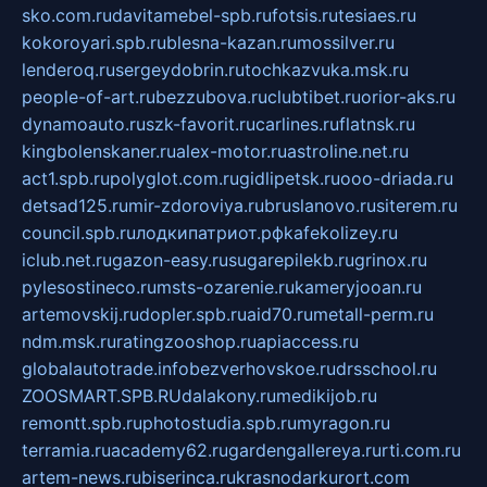
sko.com.ru
davitamebel-spb.ru
fotsis.ru
tesiaes.ru
kokoroyari.spb.ru
blesna-kazan.ru
mossilver.ru
lenderoq.ru
sergeydobrin.ru
tochkazvuka.msk.ru
people-of-art.ru
bezzubova.ru
clubtibet.ru
orior-aks.ru
dynamoauto.ru
szk-favorit.ru
carlines.ru
flatnsk.ru
kingbolenskaner.ru
alex-motor.ru
astroline.net.ru
act1.spb.ru
polyglot.com.ru
gidlipetsk.ru
ooo-driada.ru
detsad125.ru
mir-zdoroviya.ru
bruslanovo.ru
siterem.ru
council.spb.ru
лодкипатриот.рф
kafekolizey.ru
iclub.net.ru
gazon-easy.ru
sugarepilekb.ru
grinox.ru
pylesostineco.ru
msts-ozarenie.ru
kameryjooan.ru
artemovskij.ru
dopler.spb.ru
aid70.ru
metall-perm.ru
ndm.msk.ru
ratingzooshop.ru
apiaccess.ru
globalautotrade.info
bezverhovskoe.ru
drsschool.ru
ZOOSMART.SPB.RU
dalakony.ru
medikijob.ru
remontt.spb.ru
photostudia.spb.ru
myragon.ru
terramia.ru
academy62.ru
gardengallereya.ru
rti.com.ru
artem-news.ru
biserinca.ru
krasnodarkurort.com