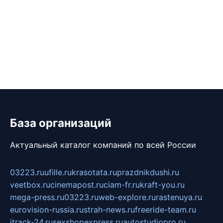
База организаций
Актуальный каталог компаний по всей России
03223.ru
ufille.ru
krasotata.ru
prazdnikdushi.ru
veetbox.ru
cinemapost.ru
ciam-fr.ru
kraft-you.ru
mega-press.ru
03223.ru
web-explore.ru
rastenuya.ru
eurovision-russia.ru
strah-news.ru
freeride-team.ru
itrack-24.ru
sexshopexpress.ru
autostudiopro.ru