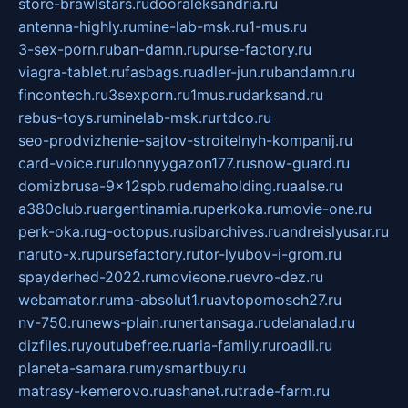
store-brawlstars.ru
dooraleksandria.ru
antenna-highly.ru
mine-lab-msk.ru
1-mus.ru
3-sex-porn.ru
ban-damn.ru
purse-factory.ru
viagra-tablet.ru
fasbags.ru
adler-jun.ru
bandamn.ru
fincontech.ru
3sexporn.ru
1mus.ru
darksand.ru
rebus-toys.ru
minelab-msk.ru
rtdco.ru
seo-prodvizhenie-sajtov-stroitelnyh-kompanij.ru
card-voice.ru
rulonnyygazon177.ru
snow-guard.ru
domizbrusa-9x12spb.ru
demaholding.ru
aalse.ru
a380club.ru
argentinamia.ru
perkoka.ru
movie-one.ru
perk-oka.ru
g-octopus.ru
sibarchives.ru
andreislyusar.ru
naruto-x.ru
pursefactory.ru
tor-lyubov-i-grom.ru
spayderhed-2022.ru
movieone.ru
evro-dez.ru
webamator.ru
ma-absolut1.ru
avtopomosch27.ru
nv-750.ru
news-plain.ru
nertansaga.ru
delanalad.ru
dizfiles.ru
youtubefree.ru
aria-family.ru
roadli.ru
planeta-samara.ru
mysmartbuy.ru
matrasy-kemerovo.ru
ashanet.ru
trade-farm.ru