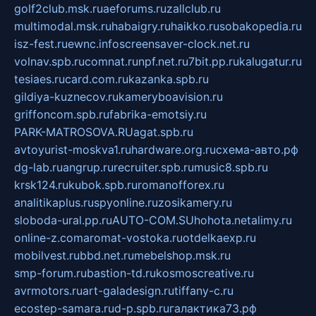
golf2club.msk.ru
aeforums.ru
zallclub.ru
multimodal.msk.ru
habaigry.ru
haikko.ru
sobakopedia.ru
isz-fest.ru
ewnc.info
screensaver-clock.net.ru
volnav.spb.ru
comnat.ru
npf.net.ru
7bit.pp.ru
kalugatur.ru
tesiaes.ru
card.com.ru
kazanka.spb.ru
gildiya-kuznecov.ru
kameryboavision.ru
griffoncom.spb.ru
fabrika-emotsiy.ru
PARK-MATROSOVA.RU
agat.spb.ru
avtoyurist-moskva1.ru
hardware.org.ru
схема-авто.рф
dg-lab.ru
angrup.ru
recruiter.spb.ru
music8.spb.ru
krsk124.ru
kubok.spb.ru
romanofforex.ru
analitikaplus.ru
spyonline.ru
zosikamery.ru
sloboda-ural.pp.ru
AUTO-COM.SU
hohota.net
alimy.ru
online-z.com
aromat-vostoka.ru
otdelkaexp.ru
mobilvest.ru
bbd.net.ru
mebelshop.msk.ru
smp-forum.ru
bastion-td.ru
kosmoscreative.ru
avrmotors.ru
art-galadesign.ru
tiffany-c.ru
ecostep-samara.ru
d-p.spb.ru
галактика73.рф