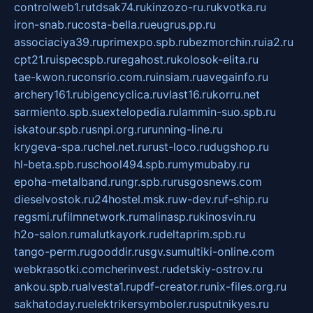
controlweb1.ru
tdsak74.ru
kinzozo-ru.ru
kvotka.ru
iron-snab.ru
costa-bella.ru
eugrus.pp.ru
associaciya39.ru
primexpo.spb.ru
bezmorchin.ru
ia2.ru
cpt21.ru
ispecspb.ru
regahost.ru
kolosok-elita.ru
tae-kwon.ru
consrio.com.ru
insiam.ru
avegainfo.ru
archery161.ru
bigencyclica.ru
vlast16.ru
korru.net
sarmiento.spb.su
extelopedia.ru
lammin-suo.spb.ru
iskatour.spb.ru
snpi.org.ru
running-line.ru
krygeva-spa.ru
chel.net.ru
rust-loco.ru
dugshop.ru
hl-beta.spb.ru
school494.spb.ru
mymubaby.ru
epoha-metalband.ru
ngr.spb.ru
rusgosnews.com
dieselvostok.ru
24hostel.msk.ru
w-dev.ru
f-ship.ru
regsmi.ru
filmnetwork.ru
malinasp.ru
kinosvin.ru
h2o-salon.ru
malutkayork.ru
deltaprim.spb.ru
tango-perm.ru
gooddir.ru
sgv.su
multiki-online.com
webkrasotki.com
cherinvest.ru
detskiy-ostrov.ru
ankou.spb.ru
alvesta1.ru
pdf-creator.ru
nix-files.org.ru
sakhatoday.ru
elektrikersymboler.ru
sputnikyes.ru