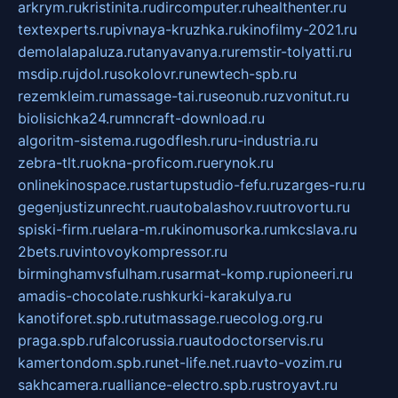
arkrym.ru
kristinita.ru
dircomputer.ru
healthenter.ru
textexperts.ru
pivnaya-kruzhka.ru
kinofilmy-2021.ru
demolalapaluza.ru
tanyavanya.ru
remstir-tolyatti.ru
msdip.ru
jdol.ru
sokolovr.ru
newtech-spb.ru
rezemkleim.ru
massage-tai.ru
seonub.ru
zvonitut.ru
biolisichka24.ru
mncraft-download.ru
algoritm-sistema.ru
godflesh.ru
ru-industria.ru
zebra-tlt.ru
okna-proficom.ru
erynok.ru
onlinekinospace.ru
startupstudio-fefu.ru
zarges-ru.ru
gegenjustizunrecht.ru
autobalashov.ru
utrovortu.ru
spiski-firm.ru
elara-m.ru
kinomusorka.ru
mkcslava.ru
2bets.ru
vintovoykompressor.ru
birminghamvsfulham.ru
sarmat-komp.ru
pioneeri.ru
amadis-chocolate.ru
shkurki-karakulya.ru
kanotiforet.spb.ru
tutmassage.ru
ecolog.org.ru
praga.spb.ru
falcorussia.ru
autodoctorservis.ru
kamertondom.spb.ru
net-life.net.ru
avto-vozim.ru
sakhcamera.ru
alliance-electro.spb.ru
stroyavt.ru