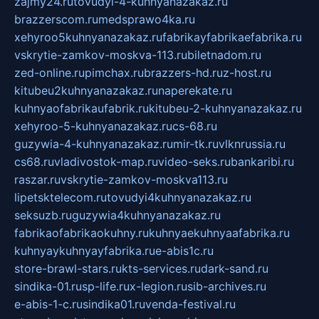
zajmy24.ru
tovudyi-4-kuhnyanazakaz.ru
brazzerscom.ru
medsprawo4ka.ru
xehyroo5kuhnyanazakaz.ru
fabrikayfabrikaefabrika.ru
vskrytie-zamkov-moskva-113.ru
biletnadom.ru
zed-online.ru
pimchax.ru
brazzers-hd.ru
z-host.ru
kitubeu2kuhnyanazakaz.ru
naperekate.ru
kuhnyaofabrikaufabrik.ru
kitubeu-2-kuhnyanazakaz.ru
xehyroo-5-kuhnyanazakaz.ru
cs-68.ru
guzywia-4-kuhnyanazakaz.ru
mir-tk.ru
vlknrussia.ru
cs68.ru
vladivostok-map.ru
video-seks.ru
bankaribi.ru
raszar.ru
vskrytie-zamkov-moskva113.ru
lipetsktelecom.ru
tovudyi4kuhnyanazakaz.ru
seksuzb.ru
guzywia4kuhnyanazakaz.ru
fabrikaofabrikaokuhny.ru
kuhnyaekuhnyaafabrika.ru
kuhnyaykuhnyayfabrika.ru
e-abis1c.ru
store-brawl-stars.ru
kts-services.ru
dark-sand.ru
sindika-01.ru
sp-life.ru
x-legion.ru
sib-archives.ru
e-abis-1-c.ru
sindika01.ru
venda-festival.ru