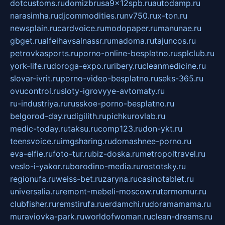
dotcustoms.ru
domizbrusa9x12spb.ru
autodamp.ru
narasimha.ru
djcommodities.ru
nv750.ru
x-ton.ru
newsplain.ru
cardvoice.ru
modopaper.ru
manunae.ru
gbget.ru
alfeihavsalnassr.ru
madoma.ru
tajuncos.ru
petrovkasports.ru
porno-online-besplatno.ru
splclub.ru
york-life.ru
doroga-expo.ru
ribery.ru
cleanmedicine.ru
slovar-ivrit.ru
porno-video-besplatno.ru
seks-365.ru
ovucontrol.ru
sloty-igrovyye-avtomaty.ru
ru-industriya.ru
russkoe-porno-besplatno.ru
belgorod-day.ru
digilith.ru
pichkurovlab.ru
medic-today.ru
taksu.ru
comp123.ru
don-ykt.ru
teensvoice.ru
imgsharing.ru
domashnee-porno.ru
eva-elfie.ru
foto-tur.ru
biz-doska.ru
metropoltravel.ru
veslo-i-yakor.ru
borodino-media.ru
rostotsky.ru
regionufa.ru
weiss-bet.ru
zaryna.ru
casinotablet.ru
universalia.ru
remont-mebeli-moscow.ru
termomur.ru
clubfisher.ru
remstirufa.ru
erdamchi.ru
doramamama.ru
muraviovka-park.ru
worldofwoman.ru
clean-dreams.ru