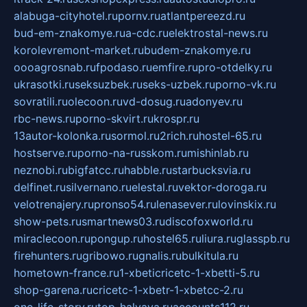
alabuga-cityhotel.ru
pornv.ru
atlantpereezd.ru
bud-em-znakomye.ru
a-cdc.ru
elektrostal-news.ru
korolevremont-market.ru
budem-znakomye.ru
oooagrosnab.ru
fpodaso.ru
emfire.ru
pro-otdelky.ru
ukrasotki.ru
seksuzbek.ru
seks-uzbek.ru
porno-vk.ru
sovratili.ru
olecoon.ru
vd-dosug.ru
adonyev.ru
rbc-news.ru
porno-skvirt.ru
krospr.ru
13autor-kolonka.ru
sormol.ru
2rich.ru
hostel-65.ru
hostserve.ru
porno-na-russkom.ru
mishinlab.ru
neznobi.ru
bigfatcc.ru
habble.ru
starbucksvia.ru
delfinet.ru
silvernano.ru
elestal.ru
vektor-doroga.ru
velotrenajery.ru
pronso54.ru
lenasever.ru
lovinskix.ru
show-pets.ru
smartnews03.ru
discofoxworld.ru
miraclecoon.ru
pongup.ru
hostel65.ru
liura.ru
glasspb.ru
firehunters.ru
gribowo.ru
gnalis.ru
bulkitula.ru
hometown-france.ru
1-xbeticricetc-1-xbetti-5.ru
shop-garena.ru
cricetc-1-xbetr-1-xbetcc-2.ru