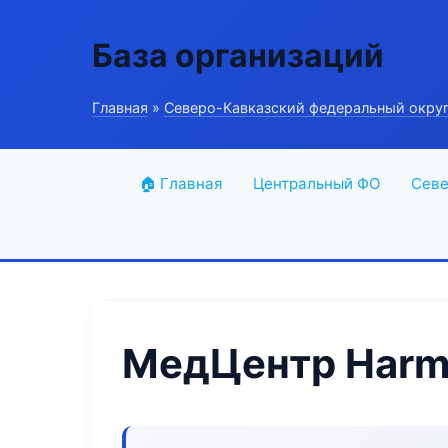
База организаций
Главная
»
Северо-Кавказский федеральный окру
🏠 Главная
Центральный ФО
Севе
МедЦентр Harm