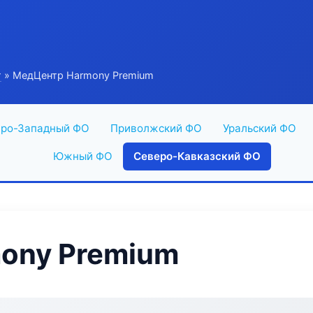
г
» МедЦентр Harmony Premium
ро-Западный ФО
Приволжский ФО
Уральский ФО
Южный ФО
Северо-Кавказский ФО
ony Premium