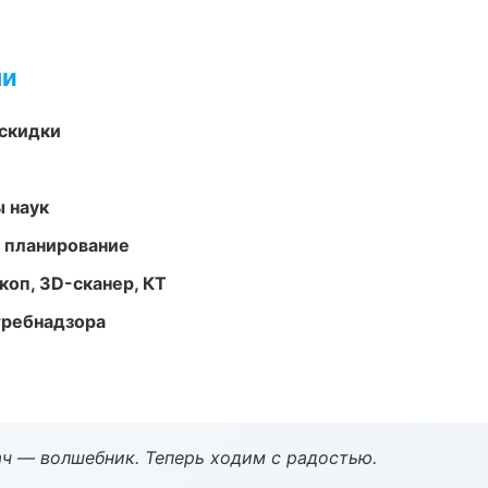
ми
скидки
ы наук
 планирование
оп, 3D-сканер, КТ
требнадзора
рач — волшебник. Теперь ходим с радостью.