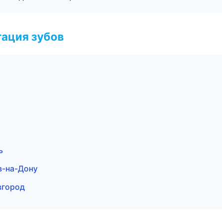
ация зубов
ь
в-на-Дону
вгород