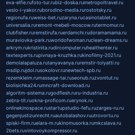
eva-elfie.ru
foto-tur.ru
biz-doska.ru
metropoltravel.ru
veslo-i-yakor.ru
borodino-media.ru
rostotsky.ru
regionufa.ru
weiss-bet.ru
zaryna.ru
casinotablet.ru
universalia.ru
remont-mebeli-moscow.ru
termomur.ru
clubfisher.ru
remstirufa.ru
erdamchi.ru
doramamama.ru
muraviovka-park.ru
worldofwoman.ru
clean-dreams.ru
arkrym.ru
kristinita.ru
dircomputer.ru
healthenter.ru
textexperts.ru
pivnaya-kruzhka.ru
kinofilmy-2021.ru
demolalapaluza.ru
tanyavanya.ru
remstir-tolyatti.ru
msdip.ru
jdol.ru
sokolovr.ru
newtech-spb.ru
rezemkleim.ru
massage-tai.ru
seonub.ru
zvonitut.ru
biolisichka24.ru
mncraft-download.ru
algoritm-sistema.ru
godflesh.ru
ru-industria.ru
zebra-tlt.ru
okna-proficom.ru
erynok.ru
onlinekinospace.ru
startupstudio-fefu.ru
zarges-ru.ru
gegenjustizunrecht.ru
autobalashov.ru
utrovortu.ru
spiski-firm.ru
elara-m.ru
kinomusorka.ru
mkcslava.ru
2bets.ru
vintovoykompressor.ru