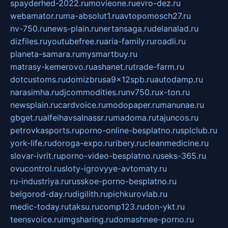
spayderhed-2022.ru
movieone.ru
evro-dez.ru
webamator.ru
ma-absolut1.ru
avtopomosch27.ru
nv-750.ru
news-plain.ru
nertansaga.ru
delanalad.ru
dizfiles.ru
youtubefree.ru
aria-family.ru
roadli.ru
planeta-samara.ru
mysmartbuy.ru
matrasy-kemerovo.ru
ashanet.ru
trade-farm.ru
dotcustoms.ru
domizbrusa9x12spb.ru
autodamp.ru
narasimha.ru
djcommodities.ru
nv750.ru
x-ton.ru
newsplain.ru
cardvoice.ru
modopaper.ru
manunae.ru
gbget.ru
alfeihavsalnassr.ru
madoma.ru
tajuncos.ru
petrovkasports.ru
porno-online-besplatno.ru
splclub.ru
york-life.ru
doroga-expo.ru
ribery.ru
cleanmedicine.ru
slovar-ivrit.ru
porno-video-besplatno.ru
seks-365.ru
ovucontrol.ru
sloty-igrovyye-avtomaty.ru
ru-industriya.ru
russkoe-porno-besplatno.ru
belgorod-day.ru
digilith.ru
pichkurovlab.ru
medic-today.ru
taksu.ru
comp123.ru
don-ykt.ru
teensvoice.ru
imgsharing.ru
domashnee-porno.ru