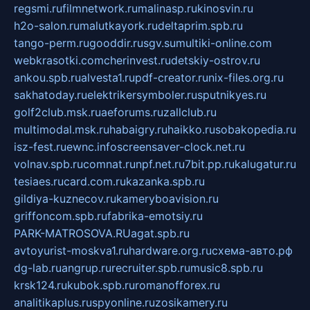
regsmi.ru
filmnetwork.ru
malinasp.ru
kinosvin.ru
h2o-salon.ru
malutkayork.ru
deltaprim.spb.ru
tango-perm.ru
gooddir.ru
sgv.su
multiki-online.com
webkrasotki.com
cherinvest.ru
detskiy-ostrov.ru
ankou.spb.ru
alvesta1.ru
pdf-creator.ru
nix-files.org.ru
sakhatoday.ru
elektrikersymboler.ru
sputnikyes.ru
golf2club.msk.ru
aeforums.ru
zallclub.ru
multimodal.msk.ru
habaigry.ru
haikko.ru
sobakopedia.ru
isz-fest.ru
ewnc.info
screensaver-clock.net.ru
volnav.spb.ru
comnat.ru
npf.net.ru
7bit.pp.ru
kalugatur.ru
tesiaes.ru
card.com.ru
kazanka.spb.ru
gildiya-kuznecov.ru
kameryboavision.ru
griffoncom.spb.ru
fabrika-emotsiy.ru
PARK-MATROSOVA.RU
agat.spb.ru
avtoyurist-moskva1.ru
hardware.org.ru
схема-авто.рф
dg-lab.ru
angrup.ru
recruiter.spb.ru
music8.spb.ru
krsk124.ru
kubok.spb.ru
romanofforex.ru
analitikaplus.ru
spyonline.ru
zosikamery.ru