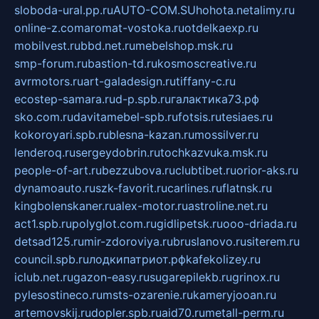
sloboda-ural.pp.ru
AUTO-COM.SU
hohota.net
alimy.ru
online-z.com
aromat-vostoka.ru
otdelkaexp.ru
mobilvest.ru
bbd.net.ru
mebelshop.msk.ru
smp-forum.ru
bastion-td.ru
kosmoscreative.ru
avrmotors.ru
art-galadesign.ru
tiffany-c.ru
ecostep-samara.ru
d-p.spb.ru
галактика73.рф
sko.com.ru
davitamebel-spb.ru
fotsis.ru
tesiaes.ru
kokoroyari.spb.ru
blesna-kazan.ru
mossilver.ru
lenderoq.ru
sergeydobrin.ru
tochkazvuka.msk.ru
people-of-art.ru
bezzubova.ru
clubtibet.ru
orior-aks.ru
dynamoauto.ru
szk-favorit.ru
carlines.ru
flatnsk.ru
kingbolenskaner.ru
alex-motor.ru
astroline.net.ru
act1.spb.ru
polyglot.com.ru
gidlipetsk.ru
ooo-driada.ru
detsad125.ru
mir-zdoroviya.ru
bruslanovo.ru
siterem.ru
council.spb.ru
лодкипатриот.рф
kafekolizey.ru
iclub.net.ru
gazon-easy.ru
sugarepilekb.ru
grinox.ru
pylesostineco.ru
msts-ozarenie.ru
kameryjooan.ru
artemovskij.ru
dopler.spb.ru
aid70.ru
metall-perm.ru