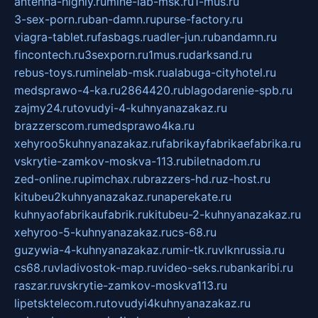
antenna-highly.ru
mine-lab-msk.ru
1-mus.ru
3-sex-porn.ru
ban-damn.ru
purse-factory.ru
viagra-tablet.ru
fasbags.ru
adler-jun.ru
bandamn.ru
fincontech.ru
3sexporn.ru
1mus.ru
darksand.ru
rebus-toys.ru
minelab-msk.ru
alabuga-cityhotel.ru
medsprawo-4-ka.ru
2864420.ru
blagodarenie-spb.ru
zajmy24.ru
tovudyi-4-kuhnyanazakaz.ru
brazzerscom.ru
medsprawo4ka.ru
xehyroo5kuhnyanazakaz.ru
fabrikayfabrikaefabrika.ru
vskrytie-zamkov-moskva-113.ru
biletnadom.ru
zed-online.ru
pimchax.ru
brazzers-hd.ru
z-host.ru
kitubeu2kuhnyanazakaz.ru
naperekate.ru
kuhnyaofabrikaufabrik.ru
kitubeu-2-kuhnyanazakaz.ru
xehyroo-5-kuhnyanazakaz.ru
cs-68.ru
guzywia-4-kuhnyanazakaz.ru
mir-tk.ru
vlknrussia.ru
cs68.ru
vladivostok-map.ru
video-seks.ru
bankaribi.ru
raszar.ru
vskrytie-zamkov-moskva113.ru
lipetsktelecom.ru
tovudyi4kuhnyanazakaz.ru