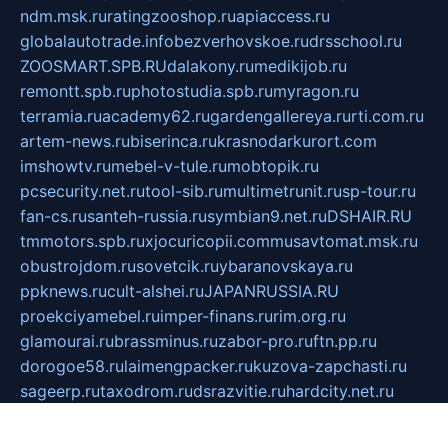
ndm.msk.ru
ratingzooshop.ru
apiaccess.ru
globalautotrade.info
bezverhovskoe.ru
drsschool.ru
ZOOSMART.SPB.RU
dalakony.ru
medikijob.ru
remontt.spb.ru
photostudia.spb.ru
myragon.ru
terramia.ru
academy62.ru
gardengallereya.ru
rti.com.ru
artem-news.ru
biserinca.ru
krasnodarkurort.com
imshowtv.ru
mebel-v-tule.ru
mobtopik.ru
pcsecurity.net.ru
tool-sib.ru
multimetrunit.ru
sp-tour.ru
fan-cs.ru
santeh-russia.ru
symbian9.net.ru
DSHAIR.RU
tmmotors.spb.ru
xjocuricopii.com
musavtomat.msk.ru
obustrojdom.ru
sovetcik.ru
ybaranovskaya.ru
ppknews.ru
cult-alshei.ru
JAPANRUSSIA.RU
proekciyamebel.ru
imper-finans.ru
rim.org.ru
glamourai.ru
brassminus.ru
zabor-pro.ru
ftn.pp.ru
dorogoe58.ru
laimengpacker.ru
kuzova-zapchasti.ru
sageerp.ru
taxodrom.ru
dsrazvitie.ru
hardcity.net.ru
ratinghomegames.ru
topservice25.ru
gubernyan.ru
gtglasslined.ru
ii4.ru
tssport.spb.ru
andorra24.com