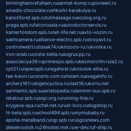
birminghamvsfulham.ru
sarmat-komp.ru
pioneeri.ru
amadis-chocolate.ru
shkurki-karakulya.ru
kanotiforet.spb.ru
tutmassage.ru
ecolog.org.ru
praga.spb.ru
falcorussia.ru
autodoctorservis.ru
kamertondom.spb.ru
net-life.net.ru
avto-vozim.ru
sakhcamera.ru
alliance-electro.spb.ru
stroyavt.ru
controlweb1.ru
tdsak74.ru
kinzozo-ru.ru
kvotka.ru
iron-snab.ru
costa-bella.ru
eugrus.pp.ru
associaciya39.ru
primexpo.spb.ru
bezmorchin.ru
ia2.ru
cpt21.ru
ispecspb.ru
regahost.ru
kolosok-elita.ru
tae-kwon.ru
consrio.com.ru
insiam.ru
avegainfo.ru
archery161.ru
bigencyclica.ru
vlast16.ru
korru.net
sarmiento.spb.su
extelopedia.ru
lammin-suo.spb.ru
iskatour.spb.ru
snpi.org.ru
running-line.ru
krygeva-spa.ru
chel.net.ru
rust-loco.ru
dugshop.ru
hl-beta.spb.ru
school494.spb.ru
mymubaby.ru
epoha-metalband.ru
ngr.spb.ru
rusgosnews.com
dieselvostok.ru
24hostel.msk.ru
w-dev.ru
f-ship.ru