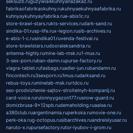
seksuzb.ru
guzywia4kuhnyanazakaz.ru
fabrikaofabrikaokuhny.ru
kuhnyaekuhnyaafabrika.ru
kuhnyaykuhnyayfabrika.ru
e-abis1c.ru
store-brawl-stars.ru
kts-services.ru
dark-sand.ru
sindika-01.ru
sp-life.ru
x-legion.ru
sib-archives.ru
e-abis-1-c.ru
sindika01.ru
venda-festival.ru
store-brawlstars.ru
dooraleksandria.ru
antenna-highly.ru
mine-lab-msk.ru
1-mus.ru
3-sex-porn.ru
ban-damn.ru
purse-factory.ru
viagra-tablet.ru
fasbags.ru
adler-jun.ru
bandamn.ru
fincontech.ru
3sexporn.ru
1mus.ru
darksand.ru
rebus-toys.ru
minelab-msk.ru
rtdco.ru
seo-prodvizhenie-sajtov-stroitelnyh-kompanij.ru
card-voice.ru
rulonnyygazon177.ru
snow-guard.ru
domizbrusa-9x12spb.ru
demaholding.ru
aalse.ru
a380club.ru
argentinamia.ru
perkoka.ru
movie-one.ru
perk-oka.ru
g-octopus.ru
sibarchives.ru
andreislyusar.ru
naruto-x.ru
pursefactory.ru
tor-lyubov-i-grom.ru