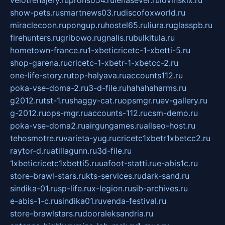
velotrenajery.ru
pronso54.ru
lenasever.ru
lovinskix.ru
show-pets.ru
smartnews03.ru
discofoxworld.ru
miraclecoon.ru
pongup.ru
hostel65.ru
liura.ru
glasspb.ru
firehunters.ru
gribowo.ru
gnalis.ru
bulkitula.ru
hometown-france.ru
1-xbeticricetc-1-xbetti-5.ru
shop-garena.ru
cricetc-1-xbetr-1-xbetcc-2.ru
one-life-story.ru
top-halyava.ru
accounts112.ru
poka-vse-doma-2.ru
3-d-file.ru
hahahaharms.ru
g2012.ru
tst-1.ru
shaggy-cat.ru
opsmgr.ru
ev-gallery.ru
g-2012.ru
ops-mgr.ru
accounts-112.ru
csm-demo.ru
poka-vse-doma2.ru
airgungames.ru
allseo-host.ru
tehosmotre.ru
varieta-yug.ru
cricetc1xbetr1xbetcc2.ru
raytor-d.ru
atillagunn.ru
3d-file.ru
1xbeticricetc1xbetti5.ru
uafoot-statti.ru
e-abis1c.ru
store-brawl-stars.ru
kts-services.ru
dark-sand.ru
sindika-01.ru
sp-life.ru
x-legion.ru
sib-archives.ru
e-abis-1-c.ru
sindika01.ru
venda-festival.ru
store-brawlstars.ru
dooraleksandria.ru