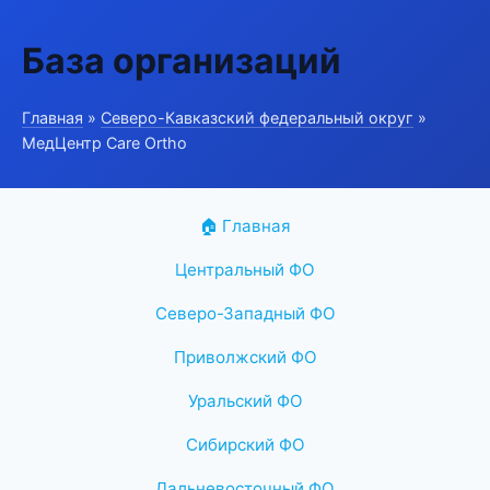
База организаций
Главная
»
Северо-Кавказский федеральный округ
»
МедЦентр Care Ortho
🏠 Главная
Центральный ФО
Северо-Западный ФО
Приволжский ФО
Уральский ФО
Сибирский ФО
Дальневосточный ФО