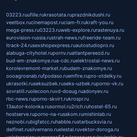
03223.ru
ufille.ru
krasotata.ru
prazdnikdushi.ru
veetbox.ru
cinemapost.ru
ciam-fr.ru
kraft-you.ru
mega-press.ru
03223.ru
web-explore.ru
rastenuya.ru
eurovision-russia.ru
strah-news.ru
freeride-team.ru
itrack-24.ru
sexshopexpress.ru
autostudiopro.ru
alabuga-cityhotel.ru
pornv.ru
atlantpereezd.ru
bud-em-znakomye.ru
a-cdc.ru
elektrostal-news.ru
korolevremont-market.ru
budem-znakomye.ru
oooagrosnab.ru
fpodaso.ru
emfire.ru
pro-otdelky.ru
ukrasotki.ru
seksuzbek.ru
seks-uzbek.ru
porno-vk.ru
sovratili.ru
olecoon.ru
vd-dosug.ru
adonyev.ru
rbc-news.ru
porno-skvirt.ru
krospr.ru
13autor-kolonka.ru
sormol.ru
2rich.ru
hostel-65.ru
hostserve.ru
porno-na-russkom.ru
mishinlab.ru
neznobi.ru
bigfatcc.ru
habble.ru
starbucksvia.ru
delfinet.ru
silvernano.ru
elestal.ru
vektor-doroga.ru