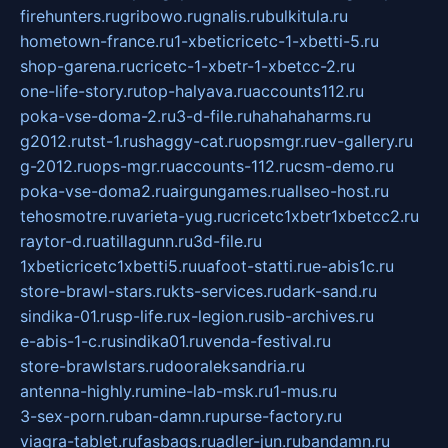
firehunters.ru
gribowo.ru
gnalis.ru
bulkitula.ru
hometown-france.ru
1-xbeticricetc-1-xbetti-5.ru
shop-garena.ru
cricetc-1-xbetr-1-xbetcc-2.ru
one-life-story.ru
top-halyava.ru
accounts112.ru
poka-vse-doma-2.ru
3-d-file.ru
hahahaharms.ru
g2012.ru
tst-1.ru
shaggy-cat.ru
opsmgr.ru
ev-gallery.ru
g-2012.ru
ops-mgr.ru
accounts-112.ru
csm-demo.ru
poka-vse-doma2.ru
airgungames.ru
allseo-host.ru
tehosmotre.ru
varieta-yug.ru
cricetc1xbetr1xbetcc2.ru
raytor-d.ru
atillagunn.ru
3d-file.ru
1xbeticricetc1xbetti5.ru
uafoot-statti.ru
e-abis1c.ru
store-brawl-stars.ru
kts-services.ru
dark-sand.ru
sindika-01.ru
sp-life.ru
x-legion.ru
sib-archives.ru
e-abis-1-c.ru
sindika01.ru
venda-festival.ru
store-brawlstars.ru
dooraleksandria.ru
antenna-highly.ru
mine-lab-msk.ru
1-mus.ru
3-sex-porn.ru
ban-damn.ru
purse-factory.ru
viagra-tablet.ru
fasbags.ru
adler-jun.ru
bandamn.ru