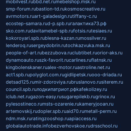
mobilvest.ru
bbd.net.ru
mebelshop.msk.ru
smp-forum.ru
bastion-td.ru
kosmoscreative.ru
avrmotors.ru
art-galadesign.ru
tiffany-c.ru
ecostep-samara.ru
d-p.spb.ru
галактика73.рф
sko.com.ru
davitamebel-spb.ru
fotsis.ru
tesiaes.ru
kokoroyari.spb.ru
blesna-kazan.ru
mossilver.ru
lenderoq.ru
sergeydobrin.ru
tochkazvuka.msk.ru
people-of-art.ru
bezzubova.ru
clubtibet.ru
orior-aks.ru
dynamoauto.ru
szk-favorit.ru
carlines.ru
flatnsk.ru
kingbolenskaner.ru
alex-motor.ru
astroline.net.ru
act1.spb.ru
polyglot.com.ru
gidlipetsk.ru
ooo-driada.ru
detsad125.ru
mir-zdoroviya.ru
bruslanovo.ru
siterem.ru
council.spb.ru
лодкипатриот.рф
kafekolizey.ru
iclub.net.ru
gazon-easy.ru
sugarepilekb.ru
grinox.ru
pylesostineco.ru
msts-ozarenie.ru
kameryjooan.ru
artemovskij.ru
dopler.spb.ru
aid70.ru
metall-perm.ru
ndm.msk.ru
ratingzooshop.ru
apiaccess.ru
globalautotrade.info
bezverhovskoe.ru
drsschool.ru