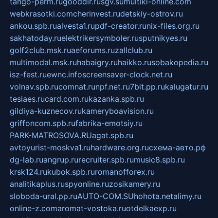
tango-perm.ru
gooddir.ru
sgv.su
multiki-online.com
webkrasotki.com
cherinvest.ru
detskiy-ostrov.ru
ankou.spb.ru
alvesta1.ru
pdf-creator.ru
nix-files.org.ru
sakhatoday.ru
elektrikersymboler.ru
sputnikyes.ru
golf2club.msk.ru
aeforums.ru
zallclub.ru
multimodal.msk.ru
habaigry.ru
haikko.ru
sobakopedia.ru
isz-fest.ru
ewnc.info
screensaver-clock.net.ru
volnav.spb.ru
comnat.ru
npf.net.ru
7bit.pp.ru
kalugatur.ru
tesiaes.ru
card.com.ru
kazanka.spb.ru
gildiya-kuznecov.ru
kameryboavision.ru
griffoncom.spb.ru
fabrika-emotsiy.ru
PARK-MATROSOVA.RU
agat.spb.ru
avtoyurist-moskva1.ru
hardware.org.ru
схема-авто.рф
dg-lab.ru
angrup.ru
recruiter.spb.ru
music8.spb.ru
krsk124.ru
kubok.spb.ru
romanofforex.ru
analitikaplus.ru
spyonline.ru
zosikamery.ru
sloboda-ural.pp.ru
AUTO-COM.SU
hohota.net
alimy.ru
online-z.com
aromat-vostoka.ru
otdelkaexp.ru