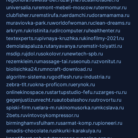
universalia.ru
remont-mebeli-moscow.ru
termomur.ru
clubfisher.ru
remstirufa.ru
erdamchi.ru
doramamama.ru
muraviovka-park.ru
worldofwoman.ru
clean-dreams.ru
arkrym.ru
kristinita.ru
dircomputer.ru
healthenter.ru
textexperts.ru
pivnaya-kruzhka.ru
kinofilmy-2021.ru
demolalapaluza.ru
tanyavanya.ru
remstir-tolyatti.ru
msdip.ru
jdol.ru
sokolovr.ru
newtech-spb.ru
rezemkleim.ru
massage-tai.ru
seonub.ru
zvonitut.ru
biolisichka24.ru
mncraft-download.ru
algoritm-sistema.ru
godflesh.ru
ru-industria.ru
zebra-tlt.ru
okna-proficom.ru
erynok.ru
onlinekinospace.ru
startupstudio-fefu.ru
zarges-ru.ru
gegenjustizunrecht.ru
autobalashov.ru
utrovortu.ru
spiski-firm.ru
elara-m.ru
kinomusorka.ru
mkcslava.ru
2bets.ru
vintovoykompressor.ru
birminghamvsfulham.ru
sarmat-komp.ru
pioneeri.ru
amadis-chocolate.ru
shkurki-karakulya.ru