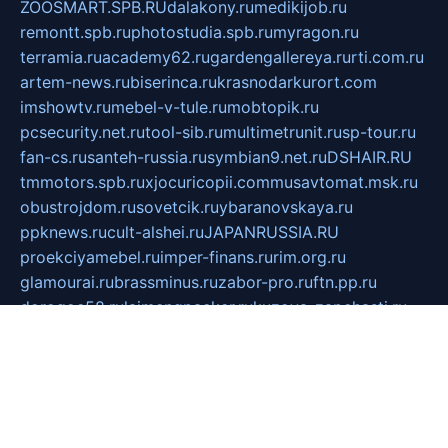
ZOOSMART.SPB.RU
dalakony.ru
medikijob.ru
remontt.spb.ru
photostudia.spb.ru
myragon.ru
terramia.ru
academy62.ru
gardengallereya.ru
rti.com.ru
artem-news.ru
biserinca.ru
krasnodarkurort.com
imshowtv.ru
mebel-v-tule.ru
mobtopik.ru
pcsecurity.net.ru
tool-sib.ru
multimetrunit.ru
sp-tour.ru
fan-cs.ru
santeh-russia.ru
symbian9.net.ru
DSHAIR.RU
tmmotors.spb.ru
xjocuricopii.com
musavtomat.msk.ru
obustrojdom.ru
sovetcik.ru
ybaranovskaya.ru
ppknews.ru
cult-alshei.ru
JAPANRUSSIA.RU
proekciyamebel.ru
imper-finans.ru
rim.org.ru
glamourai.ru
brassminus.ru
zabor-pro.ru
ftn.pp.ru
dorogoe58.ru
laimengpacker.ru
kuzova-zapchasti.ru
sageerp.ru
taxodrom.ru
dsrazvitie.ru
hardcity.net.ru
ratinghomegames.ru
topservice25.ru
gubernyan.ru
gtglasslined.ru
ii4.ru
tssport.spb.ru
andorra24.com
blackwallstreet.ru
oboimos.ru
optim-doors.com.ru
ikuch.ru
nycr.org.ru
npa21.ru
vremya-ch.spb.ru