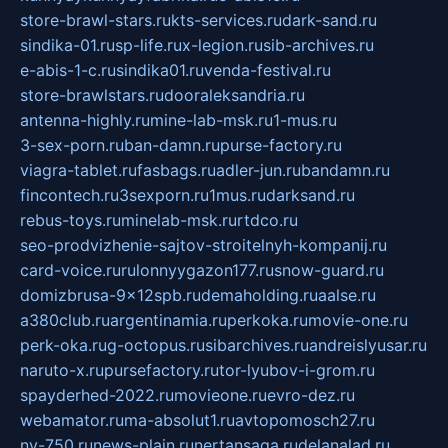
store-brawl-stars.ru
kts-services.ru
dark-sand.ru
sindika-01.ru
sp-life.ru
x-legion.ru
sib-archives.ru
e-abis-1-c.ru
sindika01.ru
venda-festival.ru
store-brawlstars.ru
dooraleksandria.ru
antenna-highly.ru
mine-lab-msk.ru
1-mus.ru
3-sex-porn.ru
ban-damn.ru
purse-factory.ru
viagra-tablet.ru
fasbags.ru
adler-jun.ru
bandamn.ru
fincontech.ru
3sexporn.ru
1mus.ru
darksand.ru
rebus-toys.ru
minelab-msk.ru
rtdco.ru
seo-prodvizhenie-sajtov-stroitelnyh-kompanij.ru
card-voice.ru
rulonnyygazon177.ru
snow-guard.ru
domizbrusa-9x12spb.ru
demaholding.ru
aalse.ru
a380club.ru
argentinamia.ru
perkoka.ru
movie-one.ru
perk-oka.ru
g-octopus.ru
sibarchives.ru
andreislyusar.ru
naruto-x.ru
pursefactory.ru
tor-lyubov-i-grom.ru
spayderhed-2022.ru
movieone.ru
evro-dez.ru
webamator.ru
ma-absolut1.ru
avtopomosch27.ru
nv-750.ru
news-plain.ru
nertansaga.ru
delanalad.ru