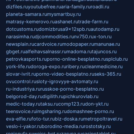
dizfiles.ru
youtubefree.ru
aria-family.ru
roadli.ru
planeta-samara.ru
mysmartbuy.ru
matrasy-kemerovo.ru
ashanet.ru
trade-farm.ru
dotcustoms.ru
domizbrusa9x12spb.ru
autodamp.ru
narasimha.ru
djcommodities.ru
nv750.ru
x-ton.ru
newsplain.ru
cardvoice.ru
modopaper.ru
manunae.ru
gbget.ru
alfeihavsalnassr.ru
madoma.ru
tajuncos.ru
petrovkasports.ru
porno-online-besplatno.ru
splclub.ru
york-life.ru
doroga-expo.ru
ribery.ru
cleanmedicine.ru
slovar-ivrit.ru
porno-video-besplatno.ru
seks-365.ru
ovucontrol.ru
sloty-igrovyye-avtomaty.ru
ru-industriya.ru
russkoe-porno-besplatno.ru
belgorod-day.ru
digilith.ru
pichkurovlab.ru
medic-today.ru
taksu.ru
comp123.ru
don-ykt.ru
teensvoice.ru
imgsharing.ru
domashnee-porno.ru
eva-elfie.ru
foto-tur.ru
biz-doska.ru
metropoltravel.ru
veslo-i-yakor.ru
borodino-media.ru
rostotsky.ru
regionufa.ru
weiss-bet.ru
zaryna.ru
casinotablet.ru