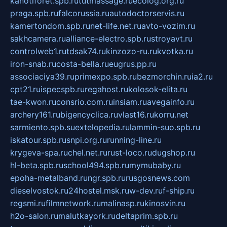
kanotiforet.spb.ru
tutmassage.ru
ecolog.org.ru
praga.spb.ru
falcorussia.ru
autodoctorservis.ru
kamertondom.spb.ru
net-life.net.ru
avto-vozim.ru
sakhcamera.ru
alliance-electro.spb.ru
stroyavt.ru
controlweb1.ru
tdsak74.ru
kinzozo-ru.ru
kvotka.ru
iron-snab.ru
costa-bella.ru
eugrus.pp.ru
associaciya39.ru
primexpo.spb.ru
bezmorchin.ru
ia2.ru
cpt21.ru
ispecspb.ru
regahost.ru
kolosok-elita.ru
tae-kwon.ru
consrio.com.ru
insiam.ru
avegainfo.ru
archery161.ru
bigencyclica.ru
vlast16.ru
korru.net
sarmiento.spb.su
extelopedia.ru
lammin-suo.spb.ru
iskatour.spb.ru
snpi.org.ru
running-line.ru
krygeva-spa.ru
chel.net.ru
rust-loco.ru
dugshop.ru
hl-beta.spb.ru
school494.spb.ru
mymubaby.ru
epoha-metalband.ru
ngr.spb.ru
rusgosnews.com
dieselvostok.ru
24hostel.msk.ru
w-dev.ru
f-ship.ru
regsmi.ru
filmnetwork.ru
malinasp.ru
kinosvin.ru
h2o-salon.ru
malutkayork.ru
deltaprim.spb.ru