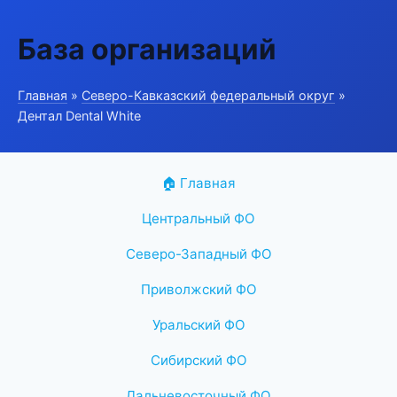
База организаций
Главная
»
Северо-Кавказский федеральный округ
»
Дентал Dental White
🏠 Главная
Центральный ФО
Северо-Западный ФО
Приволжский ФО
Уральский ФО
Сибирский ФО
Дальневосточный ФО