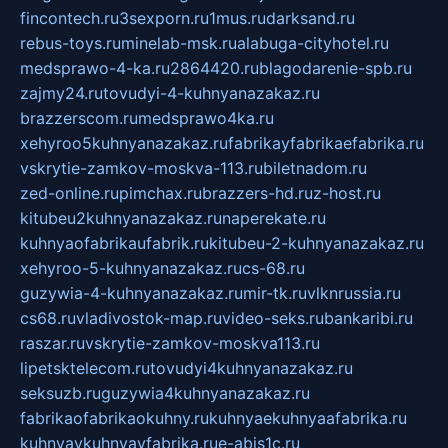
fincontech.ru
3sexporn.ru
1mus.ru
darksand.ru
rebus-toys.ru
minelab-msk.ru
alabuga-cityhotel.ru
medsprawo-4-ka.ru
2864420.ru
blagodarenie-spb.ru
zajmy24.ru
tovudyi-4-kuhnyanazakaz.ru
brazzerscom.ru
medsprawo4ka.ru
xehyroo5kuhnyanazakaz.ru
fabrikayfabrikaefabrika.ru
vskrytie-zamkov-moskva-113.ru
biletnadom.ru
zed-online.ru
pimchax.ru
brazzers-hd.ru
z-host.ru
kitubeu2kuhnyanazakaz.ru
naperekate.ru
kuhnyaofabrikaufabrik.ru
kitubeu-2-kuhnyanazakaz.ru
xehyroo-5-kuhnyanazakaz.ru
cs-68.ru
guzywia-4-kuhnyanazakaz.ru
mir-tk.ru
vlknrussia.ru
cs68.ru
vladivostok-map.ru
video-seks.ru
bankaribi.ru
raszar.ru
vskrytie-zamkov-moskva113.ru
lipetsktelecom.ru
tovudyi4kuhnyanazakaz.ru
seksuzb.ru
guzywia4kuhnyanazakaz.ru
fabrikaofabrikaokuhny.ru
kuhnyaekuhnyaafabrika.ru
kuhnyaykuhnyayfabrika.ru
e-abis1c.ru