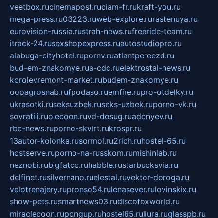
veetbox.ru
cinemapost.ru
ciam-fr.ru
kraft-you.ru
mega-press.ru
03223.ru
web-explore.ru
rastenuya.ru
eurovision-russia.ru
strah-news.ru
freeride-team.ru
itrack-24.ru
sexshopexpress.ru
autostudiopro.ru
alabuga-cityhotel.ru
pornv.ru
atlantpereezd.ru
bud-em-znakomye.ru
a-cdc.ru
elektrostal-news.ru
korolevremont-market.ru
budem-znakomye.ru
oooagrosnab.ru
fpodaso.ru
emfire.ru
pro-otdelky.ru
ukrasotki.ru
seksuzbek.ru
seks-uzbek.ru
porno-vk.ru
sovratili.ru
olecoon.ru
vd-dosug.ru
adonyev.ru
rbc-news.ru
porno-skvirt.ru
krospr.ru
13autor-kolonka.ru
sormol.ru
2rich.ru
hostel-65.ru
hostserve.ru
porno-na-russkom.ru
mishinlab.ru
neznobi.ru
bigfatcc.ru
habble.ru
starbucksvia.ru
delfinet.ru
silvernano.ru
elestal.ru
vektor-doroga.ru
velotrenajery.ru
pronso54.ru
lenasever.ru
lovinskix.ru
show-pets.ru
smartnews03.ru
discofoxworld.ru
miraclecoon.ru
pongup.ru
hostel65.ru
liura.ru
glasspb.ru