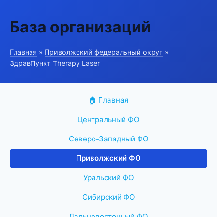
База организаций
Главная
»
Приволжский федеральный округ
»
ЗдравПункт Therapy Laser
🏠 Главная
Центральный ФО
Северо-Западный ФО
Приволжский ФО
Уральский ФО
Сибирский ФО
Дальневосточный ФО