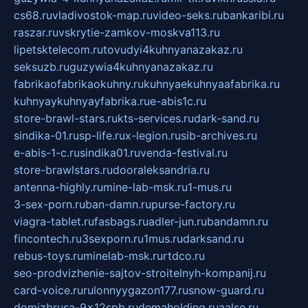
cs68.ru
vladivostok-map.ru
video-seks.ru
bankaribi.ru
raszar.ru
vskrytie-zamkov-moskva113.ru
lipetsktelecom.ru
tovudyi4kuhnyanazakaz.ru
seksuzb.ru
guzywia4kuhnyanazakaz.ru
fabrikaofabrikaokuhny.ru
kuhnyaekuhnyaafabrika.ru
kuhnyaykuhnyayfabrika.ru
e-abis1c.ru
store-brawl-stars.ru
kts-services.ru
dark-sand.ru
sindika-01.ru
sp-life.ru
x-legion.ru
sib-archives.ru
e-abis-1-c.ru
sindika01.ru
venda-festival.ru
store-brawlstars.ru
dooraleksandria.ru
antenna-highly.ru
mine-lab-msk.ru
1-mus.ru
3-sex-porn.ru
ban-damn.ru
purse-factory.ru
viagra-tablet.ru
fasbags.ru
adler-jun.ru
bandamn.ru
fincontech.ru
3sexporn.ru
1mus.ru
darksand.ru
rebus-toys.ru
minelab-msk.ru
rtdco.ru
seo-prodvizhenie-sajtov-stroitelnyh-kompanij.ru
card-voice.ru
rulonnyygazon177.ru
snow-guard.ru
domizbrusa-9x12spb.ru
demaholding.ru
aalse.ru