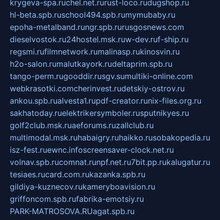
krygeva-spa.ru
chel.net.ru
rust-loco.ru
dugshop.ru
hl-beta.spb.ru
school494.spb.ru
mymubaby.ru
epoha-metalband.ru
ngr.spb.ru
rusgosnews.com
dieselvostok.ru
24hostel.msk.ru
w-dev.ru
f-ship.ru
regsmi.ru
filmnetwork.ru
malinasp.ru
kinosvin.ru
h2o-salon.ru
malutkayork.ru
deltaprim.spb.ru
tango-perm.ru
gooddir.ru
sgv.su
multiki-online.com
webkrasotki.com
cherinvest.ru
detskiy-ostrov.ru
ankou.spb.ru
alvesta1.ru
pdf-creator.ru
nix-files.org.ru
sakhatoday.ru
elektrikersymboler.ru
sputnikyes.ru
golf2club.msk.ru
aeforums.ru
zallclub.ru
multimodal.msk.ru
habaigry.ru
haikko.ru
sobakopedia.ru
isz-fest.ru
ewnc.info
screensaver-clock.net.ru
volnav.spb.ru
comnat.ru
npf.net.ru
7bit.pp.ru
kalugatur.ru
tesiaes.ru
card.com.ru
kazanka.spb.ru
gildiya-kuznecov.ru
kameryboavision.ru
griffoncom.spb.ru
fabrika-emotsiy.ru
PARK-MATROSOVA.RU
agat.spb.ru