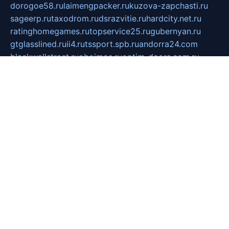
dorogoe58.ru
laimengpacker.ru
kuzova-zapchasti.ru
sageerp.ru
taxodrom.ru
dsrazvitie.ru
hardcity.net.ru
ratinghomegames.ru
topservice25.ru
gubernyan.ru
gtglasslined.ru
ii4.ru
tssport.spb.ru
andorra24.com
blackwallstreet.ru
oboimos.ru
optim-doors.com.ru
ikuch.ru
nycr.org.ru
npa21.ru
vremya-ch.spb.ru
desert000.ru
ivtorgi.ru
ifiori.ru
catalog-statei.ru
dcv.org.ru
spetsmaster174.ru
ipkameryhiseeu.ru
dum26.ru
ruspol.spb.ru
fr-opendp.ru
kam-solnyshko.ru
cheyenne-arapaho.ru
sevzapmetal.spb.ru
ted-lapidus.spb.ru
parasite-eliminator.ru
sigma-complete.ru
modernworld.ru
dama-moda.ru
eholot-group.ru
sk-nvkz.ru
DRONGOLD.RU
democratia2.ru
i-farmer.ru
mass-sport.org
jablonex.spb.ru
bookmess.ru
linkword.ru
refineua.com.ru
cs-spec.net.ru
altay-mebel.ru
DNK-THEATRE.RU
mechaniks.spb.ru
ipcamtechage.ru
skosta.ru
a-sun.ru
stroy-ldsp.ru
snowlands.org.ru