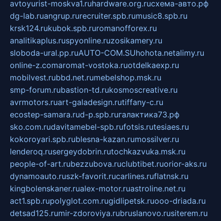
avtoyurist-moskva1.ru
hardware.org.ru
схема-авто.рф
dg-lab.ru
angrup.ru
recruiter.spb.ru
music8.spb.ru
krsk124.ru
kubok.spb.ru
romanofforex.ru
analitikaplus.ru
spyonline.ru
zosikamery.ru
sloboda-ural.pp.ru
AUTO-COM.SU
hohota.net
alimy.ru
online-z.com
aromat-vostoka.ru
otdelkaexp.ru
mobilvest.ru
bbd.net.ru
mebelshop.msk.ru
smp-forum.ru
bastion-td.ru
kosmoscreative.ru
avrmotors.ru
art-galadesign.ru
tiffany-c.ru
ecostep-samara.ru
d-p.spb.ru
галактика73.рф
sko.com.ru
davitamebel-spb.ru
fotsis.ru
tesiaes.ru
kokoroyari.spb.ru
blesna-kazan.ru
mossilver.ru
lenderoq.ru
sergeydobrin.ru
tochkazvuka.msk.ru
people-of-art.ru
bezzubova.ru
clubtibet.ru
orior-aks.ru
dynamoauto.ru
szk-favorit.ru
carlines.ru
flatnsk.ru
kingbolenskaner.ru
alex-motor.ru
astroline.net.ru
act1.spb.ru
polyglot.com.ru
gidlipetsk.ru
ooo-driada.ru
detsad125.ru
mir-zdoroviya.ru
bruslanovo.ru
siterem.ru