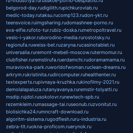
ru-industriya.ru
russkoe-porno-besplatno.ru
belgorod-day.ru
digilith.ru
pichkurovlab.ru
medic-today.ru
taksu.ru
comp123.ru
don-ykt.ru
teensvoice.ru
imgsharing.ru
domashnee-porno.ru
eva-elfie.ru
foto-tur.ru
biz-doska.ru
metropoltravel.ru
veslo-i-yakor.ru
borodino-media.ru
rostotsky.ru
regionufa.ru
weiss-bet.ru
zaryna.ru
casinotablet.ru
universalia.ru
remont-mebeli-moscow.ru
termomur.ru
clubfisher.ru
remstirufa.ru
erdamchi.ru
doramamama.ru
muraviovka-park.ru
worldofwoman.ru
clean-dreams.ru
arkrym.ru
kristinita.ru
dircomputer.ru
healthenter.ru
textexperts.ru
pivnaya-kruzhka.ru
kinofilmy-2021.ru
demolalapaluza.ru
tanyavanya.ru
remstir-tolyatti.ru
msdip.ru
jdol.ru
sokolovr.ru
newtech-spb.ru
rezemkleim.ru
massage-tai.ru
seonub.ru
zvonitut.ru
biolisichka24.ru
mncraft-download.ru
algoritm-sistema.ru
godflesh.ru
ru-industria.ru
zebra-tlt.ru
okna-proficom.ru
erynok.ru