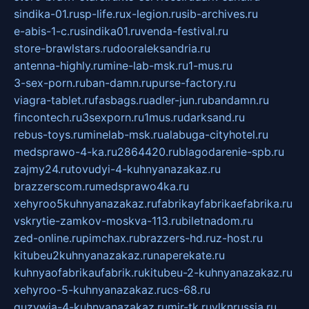
sindika-01.ru
sp-life.ru
x-legion.ru
sib-archives.ru
e-abis-1-c.ru
sindika01.ru
venda-festival.ru
store-brawlstars.ru
dooraleksandria.ru
antenna-highly.ru
mine-lab-msk.ru
1-mus.ru
3-sex-porn.ru
ban-damn.ru
purse-factory.ru
viagra-tablet.ru
fasbags.ru
adler-jun.ru
bandamn.ru
fincontech.ru
3sexporn.ru
1mus.ru
darksand.ru
rebus-toys.ru
minelab-msk.ru
alabuga-cityhotel.ru
medsprawo-4-ka.ru
2864420.ru
blagodarenie-spb.ru
zajmy24.ru
tovudyi-4-kuhnyanazakaz.ru
brazzerscom.ru
medsprawo4ka.ru
xehyroo5kuhnyanazakaz.ru
fabrikayfabrikaefabrika.ru
vskrytie-zamkov-moskva-113.ru
biletnadom.ru
zed-online.ru
pimchax.ru
brazzers-hd.ru
z-host.ru
kitubeu2kuhnyanazakaz.ru
naperekate.ru
kuhnyaofabrikaufabrik.ru
kitubeu-2-kuhnyanazakaz.ru
xehyroo-5-kuhnyanazakaz.ru
cs-68.ru
guzywia-4-kuhnyanazakaz.ru
mir-tk.ru
vlknrussia.ru