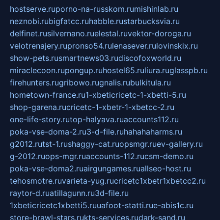
hostserve.ru
porno-na-russkom.ru
mishinlab.ru
neznobi.ru
bigfatcc.ru
habble.ru
starbucksvia.ru
delfinet.ru
silvernano.ru
elestal.ru
vektor-doroga.ru
velotrenajery.ru
pronso54.ru
lenasever.ru
lovinskix.ru
show-pets.ru
smartnews03.ru
discofoxworld.ru
miraclecoon.ru
pongup.ru
hostel65.ru
liura.ru
glasspb.ru
firehunters.ru
gribowo.ru
gnalis.ru
bulkitula.ru
hometown-france.ru
1-xbeticricetc-1-xbetti-5.ru
shop-garena.ru
cricetc-1-xbetr-1-xbetcc-2.ru
one-life-story.ru
top-halyava.ru
accounts112.ru
poka-vse-doma-2.ru
3-d-file.ru
hahahaharms.ru
g2012.ru
tst-1.ru
shaggy-cat.ru
opsmgr.ru
ev-gallery.ru
g-2012.ru
ops-mgr.ru
accounts-112.ru
csm-demo.ru
poka-vse-doma2.ru
airgungames.ru
allseo-host.ru
tehosmotre.ru
varieta-yug.ru
cricetc1xbetr1xbetcc2.ru
raytor-d.ru
atillagunn.ru
3d-file.ru
1xbeticricetc1xbetti5.ru
uafoot-statti.ru
e-abis1c.ru
store-brawl-stars.ru
kts-services.ru
dark-sand.ru