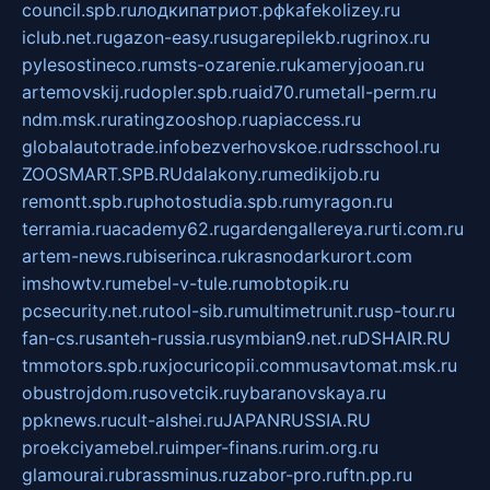
council.spb.ru
лодкипатриот.рф
kafekolizey.ru
iclub.net.ru
gazon-easy.ru
sugarepilekb.ru
grinox.ru
pylesostineco.ru
msts-ozarenie.ru
kameryjooan.ru
artemovskij.ru
dopler.spb.ru
aid70.ru
metall-perm.ru
ndm.msk.ru
ratingzooshop.ru
apiaccess.ru
globalautotrade.info
bezverhovskoe.ru
drsschool.ru
ZOOSMART.SPB.RU
dalakony.ru
medikijob.ru
remontt.spb.ru
photostudia.spb.ru
myragon.ru
terramia.ru
academy62.ru
gardengallereya.ru
rti.com.ru
artem-news.ru
biserinca.ru
krasnodarkurort.com
imshowtv.ru
mebel-v-tule.ru
mobtopik.ru
pcsecurity.net.ru
tool-sib.ru
multimetrunit.ru
sp-tour.ru
fan-cs.ru
santeh-russia.ru
symbian9.net.ru
DSHAIR.RU
tmmotors.spb.ru
xjocuricopii.com
musavtomat.msk.ru
obustrojdom.ru
sovetcik.ru
ybaranovskaya.ru
ppknews.ru
cult-alshei.ru
JAPANRUSSIA.RU
proekciyamebel.ru
imper-finans.ru
rim.org.ru
glamourai.ru
brassminus.ru
zabor-pro.ru
ftn.pp.ru