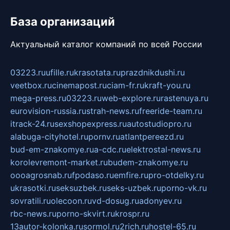
База организаций
Актуальный каталог компаний по всей России
03223.ru
ufille.ru
krasotata.ru
prazdnikdushi.ru
veetbox.ru
cinemapost.ru
ciam-fr.ru
kraft-you.ru
mega-press.ru
03223.ru
web-explore.ru
rastenuya.ru
eurovision-russia.ru
strah-news.ru
freeride-team.ru
itrack-24.ru
sexshopexpress.ru
autostudiopro.ru
alabuga-cityhotel.ru
pornv.ru
atlantpereezd.ru
bud-em-znakomye.ru
a-cdc.ru
elektrostal-news.ru
korolevremont-market.ru
budem-znakomye.ru
oooagrosnab.ru
fpodaso.ru
emfire.ru
pro-otdelky.ru
ukrasotki.ru
seksuzbek.ru
seks-uzbek.ru
porno-vk.ru
sovratili.ru
olecoon.ru
vd-dosug.ru
adonyev.ru
rbc-news.ru
porno-skvirt.ru
krospr.ru
13autor-kolonka.ru
sormol.ru
2rich.ru
hostel-65.ru