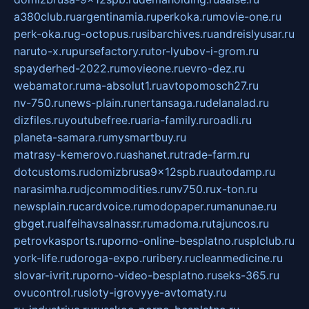
a380club.ru
argentinamia.ru
perkoka.ru
movie-one.ru
perk-oka.ru
g-octopus.ru
sibarchives.ru
andreislyusar.ru
naruto-x.ru
pursefactory.ru
tor-lyubov-i-grom.ru
spayderhed-2022.ru
movieone.ru
evro-dez.ru
webamator.ru
ma-absolut1.ru
avtopomosch27.ru
nv-750.ru
news-plain.ru
nertansaga.ru
delanalad.ru
dizfiles.ru
youtubefree.ru
aria-family.ru
roadli.ru
planeta-samara.ru
mysmartbuy.ru
matrasy-kemerovo.ru
ashanet.ru
trade-farm.ru
dotcustoms.ru
domizbrusa9x12spb.ru
autodamp.ru
narasimha.ru
djcommodities.ru
nv750.ru
x-ton.ru
newsplain.ru
cardvoice.ru
modopaper.ru
manunae.ru
gbget.ru
alfeihavsalnassr.ru
madoma.ru
tajuncos.ru
petrovkasports.ru
porno-online-besplatno.ru
splclub.ru
york-life.ru
doroga-expo.ru
ribery.ru
cleanmedicine.ru
slovar-ivrit.ru
porno-video-besplatno.ru
seks-365.ru
ovucontrol.ru
sloty-igrovyye-avtomaty.ru