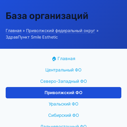
База организаций
Главная
»
Приволжский федеральный округ
»
ЗдравПункт Smile Esthetic
🏠 Главная
Центральный ФО
Северо-Западный ФО
Приволжский ФО
Уральский ФО
Сибирский ФО
Дальневосточный ФО