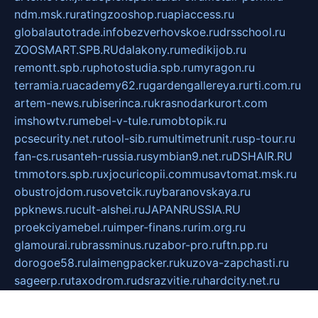
ndm.msk.ru
ratingzooshop.ru
apiaccess.ru
globalautotrade.info
bezverhovskoe.ru
drsschool.ru
ZOOSMART.SPB.RU
dalakony.ru
medikijob.ru
remontt.spb.ru
photostudia.spb.ru
myragon.ru
terramia.ru
academy62.ru
gardengallereya.ru
rti.com.ru
artem-news.ru
biserinca.ru
krasnodarkurort.com
imshowtv.ru
mebel-v-tule.ru
mobtopik.ru
pcsecurity.net.ru
tool-sib.ru
multimetrunit.ru
sp-tour.ru
fan-cs.ru
santeh-russia.ru
symbian9.net.ru
DSHAIR.RU
tmmotors.spb.ru
xjocuricopii.com
musavtomat.msk.ru
obustrojdom.ru
sovetcik.ru
ybaranovskaya.ru
ppknews.ru
cult-alshei.ru
JAPANRUSSIA.RU
proekciyamebel.ru
imper-finans.ru
rim.org.ru
glamourai.ru
brassminus.ru
zabor-pro.ru
ftn.pp.ru
dorogoe58.ru
laimengpacker.ru
kuzova-zapchasti.ru
sageerp.ru
taxodrom.ru
dsrazvitie.ru
hardcity.net.ru
ratinghomegames.ru
topservice25.ru
gubernyan.ru
gtglasslined.ru
ii4.ru
tssport.spb.ru
andorra24.com