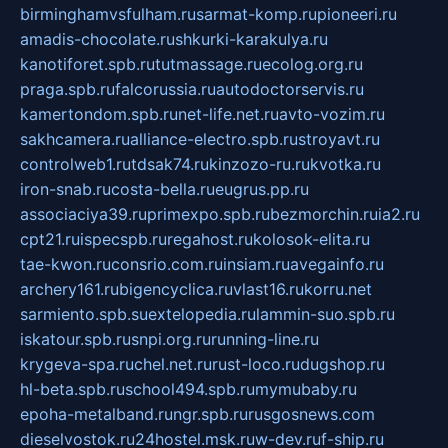
birminghamvsfulham.ru
sarmat-komp.ru
pioneeri.ru
amadis-chocolate.ru
shkurki-karakulya.ru
kanotiforet.spb.ru
tutmassage.ru
ecolog.org.ru
praga.spb.ru
falcorussia.ru
autodoctorservis.ru
kamertondom.spb.ru
net-life.net.ru
avto-vozim.ru
sakhcamera.ru
alliance-electro.spb.ru
stroyavt.ru
controlweb1.ru
tdsak74.ru
kinzozo-ru.ru
kvotka.ru
iron-snab.ru
costa-bella.ru
eugrus.pp.ru
associaciya39.ru
primexpo.spb.ru
bezmorchin.ru
ia2.ru
cpt21.ru
ispecspb.ru
regahost.ru
kolosok-elita.ru
tae-kwon.ru
consrio.com.ru
insiam.ru
avegainfo.ru
archery161.ru
bigencyclica.ru
vlast16.ru
korru.net
sarmiento.spb.su
extelopedia.ru
lammin-suo.spb.ru
iskatour.spb.ru
snpi.org.ru
running-line.ru
krygeva-spa.ru
chel.net.ru
rust-loco.ru
dugshop.ru
hl-beta.spb.ru
school494.spb.ru
mymubaby.ru
epoha-metalband.ru
ngr.spb.ru
rusgosnews.com
dieselvostok.ru
24hostel.msk.ru
w-dev.ru
f-ship.ru