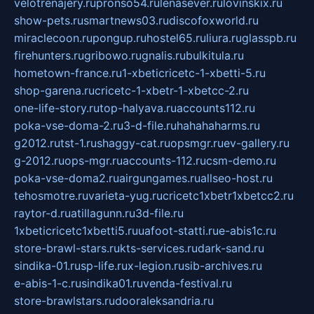
velotrenajery.ru
pronso54.ru
lenasever.ru
lovinskix.ru
show-pets.ru
smartnews03.ru
discofoxworld.ru
miraclecoon.ru
pongup.ru
hostel65.ru
liura.ru
glasspb.ru
firehunters.ru
gribowo.ru
gnalis.ru
bulkitula.ru
hometown-france.ru
1-xbeticricetc-1-xbetti-5.ru
shop-garena.ru
cricetc-1-xbetr-1-xbetcc-2.ru
one-life-story.ru
top-halyava.ru
accounts112.ru
poka-vse-doma-2.ru
3-d-file.ru
hahahaharms.ru
g2012.ru
tst-1.ru
shaggy-cat.ru
opsmgr.ru
ev-gallery.ru
g-2012.ru
ops-mgr.ru
accounts-112.ru
csm-demo.ru
poka-vse-doma2.ru
airgungames.ru
allseo-host.ru
tehosmotre.ru
varieta-yug.ru
cricetc1xbetr1xbetcc2.ru
raytor-d.ru
atillagunn.ru
3d-file.ru
1xbeticricetc1xbetti5.ru
uafoot-statti.ru
e-abis1c.ru
store-brawl-stars.ru
kts-services.ru
dark-sand.ru
sindika-01.ru
sp-life.ru
x-legion.ru
sib-archives.ru
e-abis-1-c.ru
sindika01.ru
venda-festival.ru
store-brawlstars.ru
dooraleksandria.ru