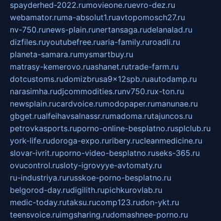
spayderhed-2022.ru
movieone.ru
evro-dez.ru
webamator.ru
ma-absolut1.ru
avtopomosch27.ru
nv-750.ru
news-plain.ru
nertansaga.ru
delanalad.ru
dizfiles.ru
youtubefree.ru
aria-family.ru
roadli.ru
planeta-samara.ru
mysmartbuy.ru
matrasy-kemerovo.ru
ashanet.ru
trade-farm.ru
dotcustoms.ru
domizbrusa9x12spb.ru
autodamp.ru
narasimha.ru
djcommodities.ru
nv750.ru
x-ton.ru
newsplain.ru
cardvoice.ru
modopaper.ru
manunae.ru
gbget.ru
alfeihavsalnassr.ru
madoma.ru
tajuncos.ru
petrovkasports.ru
porno-online-besplatno.ru
splclub.ru
york-life.ru
doroga-expo.ru
ribery.ru
cleanmedicine.ru
slovar-ivrit.ru
porno-video-besplatno.ru
seks-365.ru
ovucontrol.ru
sloty-igrovyye-avtomaty.ru
ru-industriya.ru
russkoe-porno-besplatno.ru
belgorod-day.ru
digilith.ru
pichkurovlab.ru
medic-today.ru
taksu.ru
comp123.ru
don-ykt.ru
teensvoice.ru
imgsharing.ru
domashnee-porno.ru