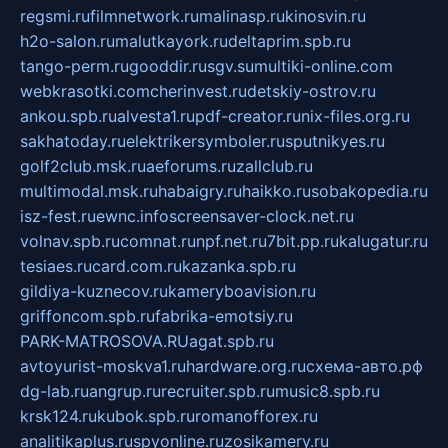
regsmi.ru
filmnetwork.ru
malinasp.ru
kinosvin.ru
h2o-salon.ru
malutkayork.ru
deltaprim.spb.ru
tango-perm.ru
gooddir.ru
sgv.su
multiki-online.com
webkrasotki.com
cherinvest.ru
detskiy-ostrov.ru
ankou.spb.ru
alvesta1.ru
pdf-creator.ru
nix-files.org.ru
sakhatoday.ru
elektrikersymboler.ru
sputnikyes.ru
golf2club.msk.ru
aeforums.ru
zallclub.ru
multimodal.msk.ru
habaigry.ru
haikko.ru
sobakopedia.ru
isz-fest.ru
ewnc.info
screensaver-clock.net.ru
volnav.spb.ru
comnat.ru
npf.net.ru
7bit.pp.ru
kalugatur.ru
tesiaes.ru
card.com.ru
kazanka.spb.ru
gildiya-kuznecov.ru
kameryboavision.ru
griffoncom.spb.ru
fabrika-emotsiy.ru
PARK-MATROSOVA.RU
agat.spb.ru
avtoyurist-moskva1.ru
hardware.org.ru
схема-авто.рф
dg-lab.ru
angrup.ru
recruiter.spb.ru
music8.spb.ru
krsk124.ru
kubok.spb.ru
romanofforex.ru
analitikaplus.ru
spyonline.ru
zosikamery.ru