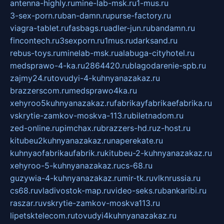
antenna-highly.ru
mine-lab-msk.ru
1-mus.ru
3-sex-porn.ru
ban-damn.ru
purse-factory.ru
viagra-tablet.ru
fasbags.ru
adler-jun.ru
bandamn.ru
fincontech.ru
3sexporn.ru
1mus.ru
darksand.ru
rebus-toys.ru
minelab-msk.ru
alabuga-cityhotel.ru
medsprawo-4-ka.ru
2864420.ru
blagodarenie-spb.ru
zajmy24.ru
tovudyi-4-kuhnyanazakaz.ru
brazzerscom.ru
medsprawo4ka.ru
xehyroo5kuhnyanazakaz.ru
fabrikayfabrikaefabrika.ru
vskrytie-zamkov-moskva-113.ru
biletnadom.ru
zed-online.ru
pimchax.ru
brazzers-hd.ru
z-host.ru
kitubeu2kuhnyanazakaz.ru
naperekate.ru
kuhnyaofabrikaufabrik.ru
kitubeu-2-kuhnyanazakaz.ru
xehyroo-5-kuhnyanazakaz.ru
cs-68.ru
guzywia-4-kuhnyanazakaz.ru
mir-tk.ru
vlknrussia.ru
cs68.ru
vladivostok-map.ru
video-seks.ru
bankaribi.ru
raszar.ru
vskrytie-zamkov-moskva113.ru
lipetsktelecom.ru
tovudyi4kuhnyanazakaz.ru