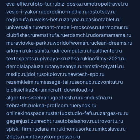
eva-elfie.ru
foto-tur.ru
biz-doska.ru
metropoltravel.ru
veslo-i-yakor.ru
borodino-media.ru
rostotsky.ru
regionufa.ru
weiss-bet.ru
zaryna.ru
casinotablet.ru
universalia.ru
remont-mebeli-moscow.ru
termomur.ru
clubfisher.ru
remstirufa.ru
erdamchi.ru
doramamama.ru
muraviovka-park.ru
worldofwoman.ru
clean-dreams.ru
arkrym.ru
kristinita.ru
dircomputer.ru
healthenter.ru
textexperts.ru
pivnaya-kruzhka.ru
kinofilmy-2021.ru
demolalapaluza.ru
tanyavanya.ru
remstir-tolyatti.ru
msdip.ru
jdol.ru
sokolovr.ru
newtech-spb.ru
rezemkleim.ru
massage-tai.ru
seonub.ru
zvonitut.ru
biolisichka24.ru
mncraft-download.ru
algoritm-sistema.ru
godflesh.ru
ru-industria.ru
zebra-tlt.ru
okna-proficom.ru
erynok.ru
onlinekinospace.ru
startupstudio-fefu.ru
zarges-ru.ru
gegenjustizunrecht.ru
autobalashov.ru
utrovortu.ru
spiski-firm.ru
elara-m.ru
kinomusorka.ru
mkcslava.ru
2bets.ru
vintovoykompressor.ru