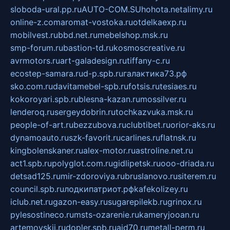
sloboda-ural.pp.ru
AUTO-COM.SU
hohota.net
alimy.ru
online-z.com
aromat-vostoka.ru
otdelkaexp.ru
mobilvest.ru
bbd.net.ru
mebelshop.msk.ru
smp-forum.ru
bastion-td.ru
kosmoscreative.ru
avrmotors.ru
art-galadesign.ru
tiffany-c.ru
ecostep-samara.ru
d-p.spb.ru
галактика73.рф
sko.com.ru
davitamebel-spb.ru
fotsis.ru
tesiaes.ru
kokoroyari.spb.ru
blesna-kazan.ru
mossilver.ru
lenderoq.ru
sergeydobrin.ru
tochkazvuka.msk.ru
people-of-art.ru
bezzubova.ru
clubtibet.ru
orior-aks.ru
dynamoauto.ru
szk-favorit.ru
carlines.ru
flatnsk.ru
kingbolenskaner.ru
alex-motor.ru
astroline.net.ru
act1.spb.ru
polyglot.com.ru
gidlipetsk.ru
ooo-driada.ru
detsad125.ru
mir-zdoroviya.ru
bruslanovo.ru
siterem.ru
council.spb.ru
лодкипатриот.рф
kafekolizey.ru
iclub.net.ru
gazon-easy.ru
sugarepilekb.ru
grinox.ru
pylesostineco.ru
msts-ozarenie.ru
kameryjooan.ru
artemovskij.ru
dopler.spb.ru
aid70.ru
metall-perm.ru