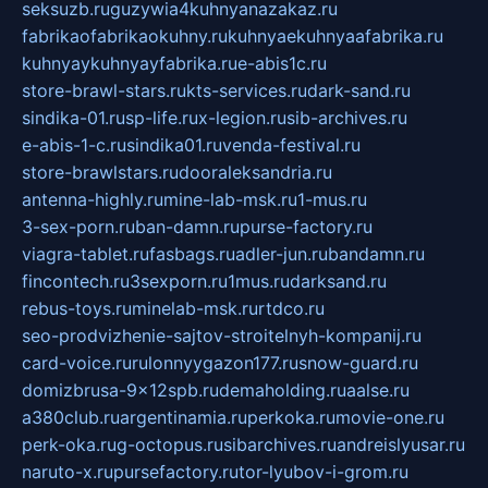
seksuzb.ru
guzywia4kuhnyanazakaz.ru
fabrikaofabrikaokuhny.ru
kuhnyaekuhnyaafabrika.ru
kuhnyaykuhnyayfabrika.ru
e-abis1c.ru
store-brawl-stars.ru
kts-services.ru
dark-sand.ru
sindika-01.ru
sp-life.ru
x-legion.ru
sib-archives.ru
e-abis-1-c.ru
sindika01.ru
venda-festival.ru
store-brawlstars.ru
dooraleksandria.ru
antenna-highly.ru
mine-lab-msk.ru
1-mus.ru
3-sex-porn.ru
ban-damn.ru
purse-factory.ru
viagra-tablet.ru
fasbags.ru
adler-jun.ru
bandamn.ru
fincontech.ru
3sexporn.ru
1mus.ru
darksand.ru
rebus-toys.ru
minelab-msk.ru
rtdco.ru
seo-prodvizhenie-sajtov-stroitelnyh-kompanij.ru
card-voice.ru
rulonnyygazon177.ru
snow-guard.ru
domizbrusa-9x12spb.ru
demaholding.ru
aalse.ru
a380club.ru
argentinamia.ru
perkoka.ru
movie-one.ru
perk-oka.ru
g-octopus.ru
sibarchives.ru
andreislyusar.ru
naruto-x.ru
pursefactory.ru
tor-lyubov-i-grom.ru