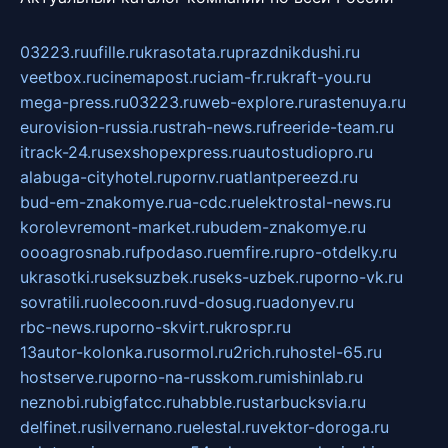
03223.ru
ufille.ru
krasotata.ru
prazdnikdushi.ru
veetbox.ru
cinemapost.ru
ciam-fr.ru
kraft-you.ru
mega-press.ru
03223.ru
web-explore.ru
rastenuya.ru
eurovision-russia.ru
strah-news.ru
freeride-team.ru
itrack-24.ru
sexshopexpress.ru
autostudiopro.ru
alabuga-cityhotel.ru
pornv.ru
atlantpereezd.ru
bud-em-znakomye.ru
a-cdc.ru
elektrostal-news.ru
korolevremont-market.ru
budem-znakomye.ru
oooagrosnab.ru
fpodaso.ru
emfire.ru
pro-otdelky.ru
ukrasotki.ru
seksuzbek.ru
seks-uzbek.ru
porno-vk.ru
sovratili.ru
olecoon.ru
vd-dosug.ru
adonyev.ru
rbc-news.ru
porno-skvirt.ru
krospr.ru
13autor-kolonka.ru
sormol.ru
2rich.ru
hostel-65.ru
hostserve.ru
porno-na-russkom.ru
mishinlab.ru
neznobi.ru
bigfatcc.ru
habble.ru
starbucksvia.ru
delfinet.ru
silvernano.ru
elestal.ru
vektor-doroga.ru