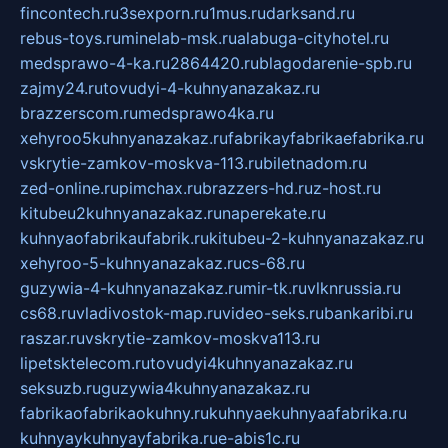
fincontech.ru
3sexporn.ru
1mus.ru
darksand.ru
rebus-toys.ru
minelab-msk.ru
alabuga-cityhotel.ru
medsprawo-4-ka.ru
2864420.ru
blagodarenie-spb.ru
zajmy24.ru
tovudyi-4-kuhnyanazakaz.ru
brazzerscom.ru
medsprawo4ka.ru
xehyroo5kuhnyanazakaz.ru
fabrikayfabrikaefabrika.ru
vskrytie-zamkov-moskva-113.ru
biletnadom.ru
zed-online.ru
pimchax.ru
brazzers-hd.ru
z-host.ru
kitubeu2kuhnyanazakaz.ru
naperekate.ru
kuhnyaofabrikaufabrik.ru
kitubeu-2-kuhnyanazakaz.ru
xehyroo-5-kuhnyanazakaz.ru
cs-68.ru
guzywia-4-kuhnyanazakaz.ru
mir-tk.ru
vlknrussia.ru
cs68.ru
vladivostok-map.ru
video-seks.ru
bankaribi.ru
raszar.ru
vskrytie-zamkov-moskva113.ru
lipetsktelecom.ru
tovudyi4kuhnyanazakaz.ru
seksuzb.ru
guzywia4kuhnyanazakaz.ru
fabrikaofabrikaokuhny.ru
kuhnyaekuhnyaafabrika.ru
kuhnyaykuhnyayfabrika.ru
e-abis1c.ru