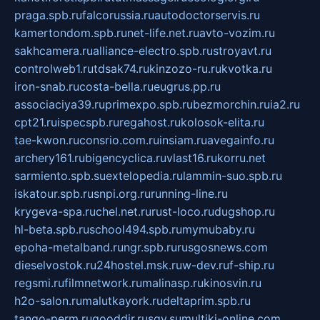
praga.spb.ru
falcorussia.ru
autodoctorservis.ru
kamertondom.spb.ru
net-life.net.ru
avto-vozim.ru
sakhcamera.ru
alliance-electro.spb.ru
stroyavt.ru
controlweb1.ru
tdsak74.ru
kinzozo-ru.ru
kvotka.ru
iron-snab.ru
costa-bella.ru
eugrus.pp.ru
associaciya39.ru
primexpo.spb.ru
bezmorchin.ru
ia2.ru
cpt21.ru
ispecspb.ru
regahost.ru
kolosok-elita.ru
tae-kwon.ru
consrio.com.ru
insiam.ru
avegainfo.ru
archery161.ru
bigencyclica.ru
vlast16.ru
korru.net
sarmiento.spb.su
extelopedia.ru
lammin-suo.spb.ru
iskatour.spb.ru
snpi.org.ru
running-line.ru
krygeva-spa.ru
chel.net.ru
rust-loco.ru
dugshop.ru
hl-beta.spb.ru
school494.spb.ru
mymubaby.ru
epoha-metalband.ru
ngr.spb.ru
rusgosnews.com
dieselvostok.ru
24hostel.msk.ru
w-dev.ru
f-ship.ru
regsmi.ru
filmnetwork.ru
malinasp.ru
kinosvin.ru
h2o-salon.ru
malutkayork.ru
deltaprim.spb.ru
tango-perm.ru
gooddir.ru
sgv.su
multiki-online.com