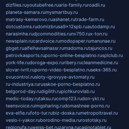
dizfiles.ru
youtubefree.ru
aria-family.ru
roadli.ru
planeta-samara.ru
mysmartbuy.ru
matrasy-kemerovo.ru
ashanet.ru
trade-farm.ru
dotcustoms.ru
domizbrusa9x12spb.ru
autodamp.ru
narasimha.ru
djcommodities.ru
nv750.ru
x-ton.ru
newsplain.ru
cardvoice.ru
modopaper.ru
manunae.ru
gbget.ru
alfeihavsalnassr.ru
madoma.ru
tajuncos.ru
petrovkasports.ru
porno-online-besplatno.ru
splclub.ru
york-life.ru
doroga-expo.ru
ribery.ru
cleanmedicine.ru
slovar-ivrit.ru
porno-video-besplatno.ru
seks-365.ru
ovucontrol.ru
sloty-igrovyye-avtomaty.ru
ru-industriya.ru
russkoe-porno-besplatno.ru
belgorod-day.ru
digilith.ru
pichkurovlab.ru
medic-today.ru
taksu.ru
comp123.ru
don-ykt.ru
teensvoice.ru
imgsharing.ru
domashnee-porno.ru
eva-elfie.ru
foto-tur.ru
biz-doska.ru
metropoltravel.ru
veslo-i-yakor.ru
borodino-media.ru
rostotsky.ru
regionufa.ru
weiss-bet.ru
zaryna.ru
casinotablet.ru