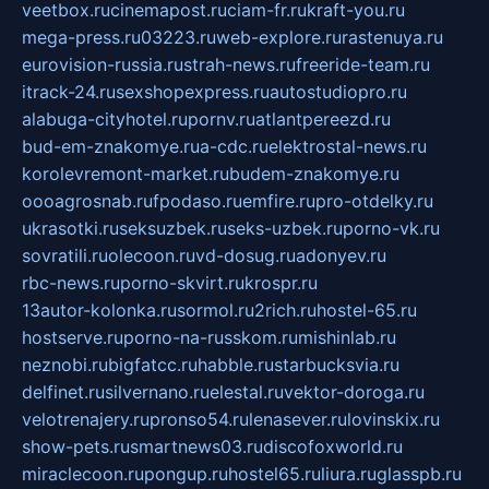
veetbox.ru
cinemapost.ru
ciam-fr.ru
kraft-you.ru
mega-press.ru
03223.ru
web-explore.ru
rastenuya.ru
eurovision-russia.ru
strah-news.ru
freeride-team.ru
itrack-24.ru
sexshopexpress.ru
autostudiopro.ru
alabuga-cityhotel.ru
pornv.ru
atlantpereezd.ru
bud-em-znakomye.ru
a-cdc.ru
elektrostal-news.ru
korolevremont-market.ru
budem-znakomye.ru
oooagrosnab.ru
fpodaso.ru
emfire.ru
pro-otdelky.ru
ukrasotki.ru
seksuzbek.ru
seks-uzbek.ru
porno-vk.ru
sovratili.ru
olecoon.ru
vd-dosug.ru
adonyev.ru
rbc-news.ru
porno-skvirt.ru
krospr.ru
13autor-kolonka.ru
sormol.ru
2rich.ru
hostel-65.ru
hostserve.ru
porno-na-russkom.ru
mishinlab.ru
neznobi.ru
bigfatcc.ru
habble.ru
starbucksvia.ru
delfinet.ru
silvernano.ru
elestal.ru
vektor-doroga.ru
velotrenajery.ru
pronso54.ru
lenasever.ru
lovinskix.ru
show-pets.ru
smartnews03.ru
discofoxworld.ru
miraclecoon.ru
pongup.ru
hostel65.ru
liura.ru
glasspb.ru