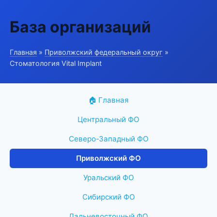
База организаций
Главная
»
Приволжский федеральный округ
»
Стоматология Vital Implant
🏠 Главная
Центральный ФО
Северо-Западный ФО
Приволжский ФО
Уральский ФО
Сибирский ФО
Дальневосточный ФО