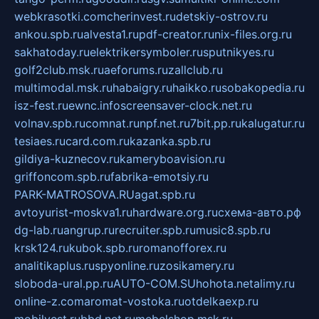
webkrasotki.com
cherinvest.ru
detskiy-ostrov.ru
ankou.spb.ru
alvesta1.ru
pdf-creator.ru
nix-files.org.ru
sakhatoday.ru
elektrikersymboler.ru
sputnikyes.ru
golf2club.msk.ru
aeforums.ru
zallclub.ru
multimodal.msk.ru
habaigry.ru
haikko.ru
sobakopedia.ru
isz-fest.ru
ewnc.info
screensaver-clock.net.ru
volnav.spb.ru
comnat.ru
npf.net.ru
7bit.pp.ru
kalugatur.ru
tesiaes.ru
card.com.ru
kazanka.spb.ru
gildiya-kuznecov.ru
kameryboavision.ru
griffoncom.spb.ru
fabrika-emotsiy.ru
PARK-MATROSOVA.RU
agat.spb.ru
avtoyurist-moskva1.ru
hardware.org.ru
схема-авто.рф
dg-lab.ru
angrup.ru
recruiter.spb.ru
music8.spb.ru
krsk124.ru
kubok.spb.ru
romanofforex.ru
analitikaplus.ru
spyonline.ru
zosikamery.ru
sloboda-ural.pp.ru
AUTO-COM.SU
hohota.net
alimy.ru
online-z.com
aromat-vostoka.ru
otdelkaexp.ru