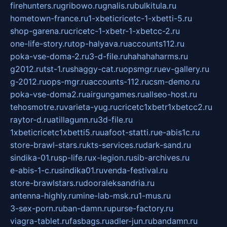
firehunters.ru
gribowo.ru
gnalis.ru
bulkitula.ru
hometown-france.ru
1-xbeticricetc-1-xbetti-5.ru
shop-garena.ru
cricetc-1-xbetr-1-xbetcc-2.ru
one-life-story.ru
top-halyava.ru
accounts112.ru
poka-vse-doma-2.ru
3-d-file.ru
hahahaharms.ru
g2012.ru
tst-1.ru
shaggy-cat.ru
opsmgr.ru
ev-gallery.ru
g-2012.ru
ops-mgr.ru
accounts-112.ru
csm-demo.ru
poka-vse-doma2.ru
airgungames.ru
allseo-host.ru
tehosmotre.ru
varieta-yug.ru
cricetc1xbetr1xbetcc2.ru
raytor-d.ru
atillagunn.ru
3d-file.ru
1xbeticricetc1xbetti5.ru
uafoot-statti.ru
e-abis1c.ru
store-brawl-stars.ru
kts-services.ru
dark-sand.ru
sindika-01.ru
sp-life.ru
x-legion.ru
sib-archives.ru
e-abis-1-c.ru
sindika01.ru
venda-festival.ru
store-brawlstars.ru
dooraleksandria.ru
antenna-highly.ru
mine-lab-msk.ru
1-mus.ru
3-sex-porn.ru
ban-damn.ru
purse-factory.ru
viagra-tablet.ru
fasbags.ru
adler-jun.ru
bandamn.ru