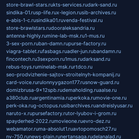
store-brawl-stars.ru
kts-services.ru
dark-sand.ru
sindika-01.ru
sp-life.ru
x-legion.ru
sib-archives.ru
e-abis-1-c.ru
sindika01.ru
venda-festival.ru
store-brawlstars.ru
dooraleksandria.ru
antenna-highly.ru
mine-lab-msk.ru
1-mus.ru
3-sex-porn.ru
ban-damn.ru
purse-factory.ru
viagra-tablet.ru
fasbags.ru
adler-jun.ru
bandamn.ru
fincontech.ru
3sexporn.ru
1mus.ru
darksand.ru
rebus-toys.ru
minelab-msk.ru
rtdco.ru
seo-prodvizhenie-sajtov-stroitelnyh-kompanij.ru
card-voice.ru
rulonnyygazon177.ru
snow-guard.ru
domizbrusa-9x12spb.ru
demaholding.ru
aalse.ru
a380club.ru
argentinamia.ru
perkoka.ru
movie-one.ru
perk-oka.ru
g-octopus.ru
sibarchives.ru
andreislyusar.ru
naruto-x.ru
pursefactory.ru
tor-lyubov-i-grom.ru
spayderhed-2022.ru
movieone.ru
evro-dez.ru
webamator.ru
ma-absolut1.ru
avtopomosch27.ru
nv-750.ru
news-plain.ru
nertansaga.ru
delanalad.ru