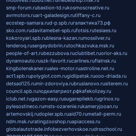
mobilvest.ru
bbd.net.ru
mebelshop.msk.ru
smp-forum.ru
bastion-td.ru
kosmoscreative.ru
avrmotors.ru
art-galadesign.ru
tiffany-c.ru
ecostep-samara.ru
d-p.spb.ru
галактика73.рф
sko.com.ru
davitamebel-spb.ru
fotsis.ru
tesiaes.ru
kokoroyari.spb.ru
blesna-kazan.ru
mossilver.ru
lenderoq.ru
sergeydobrin.ru
tochkazvuka.msk.ru
people-of-art.ru
bezzubova.ru
clubtibet.ru
orior-aks.ru
dynamoauto.ru
szk-favorit.ru
carlines.ru
flatnsk.ru
kingbolenskaner.ru
alex-motor.ru
astroline.net.ru
act1.spb.ru
polyglot.com.ru
gidlipetsk.ru
ooo-driada.ru
detsad125.ru
mir-zdoroviya.ru
bruslanovo.ru
siterem.ru
council.spb.ru
лодкипатриот.рф
kafekolizey.ru
iclub.net.ru
gazon-easy.ru
sugarepilekb.ru
grinox.ru
pylesostineco.ru
msts-ozarenie.ru
kameryjooan.ru
artemovskij.ru
dopler.spb.ru
aid70.ru
metall-perm.ru
ndm.msk.ru
ratingzooshop.ru
apiaccess.ru
globalautotrade.info
bezverhovskoe.ru
drsschool.ru