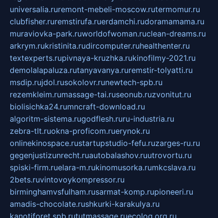
universalia.ru
remont-mebeli-moscow.ru
termomur.ru
clubfisher.ru
remstirufa.ru
erdamchi.ru
doramamama.ru
muraviovka-park.ru
worldofwoman.ru
clean-dreams.ru
arkrym.ru
kristinita.ru
dircomputer.ru
healthenter.ru
textexperts.ru
pivnaya-kruzhka.ru
kinofilmy-2021.ru
demolalapaluza.ru
tanyavanya.ru
remstir-tolyatti.ru
msdip.ru
jdol.ru
sokolovr.ru
newtech-spb.ru
rezemkleim.ru
massage-tai.ru
seonub.ru
zvonitut.ru
biolisichka24.ru
mncraft-download.ru
algoritm-sistema.ru
godflesh.ru
ru-industria.ru
zebra-tlt.ru
okna-proficom.ru
erynok.ru
onlinekinospace.ru
startupstudio-fefu.ru
zarges-ru.ru
gegenjustizunrecht.ru
autobalashov.ru
utrovortu.ru
spiski-firm.ru
elara-m.ru
kinomusorka.ru
mkcslava.ru
2bets.ru
vintovoykompressor.ru
birminghamvsfulham.ru
sarmat-komp.ru
pioneeri.ru
amadis-chocolate.ru
shkurki-karakulya.ru
kanotiforet.spb.ru
tutmassage.ru
ecolog.org.ru