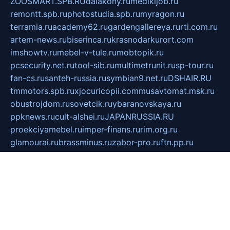
ZOOSMART.SPB.RU
dalakony.ru
medikijob.ru
remontt.spb.ru
photostudia.spb.ru
myragon.ru
terramia.ru
academy62.ru
gardengallereya.ru
rti.com.ru
artem-news.ru
biserinca.ru
krasnodarkurort.com
imshowtv.ru
mebel-v-tule.ru
mobtopik.ru
pcsecurity.net.ru
tool-sib.ru
multimetrunit.ru
sp-tour.ru
fan-cs.ru
santeh-russia.ru
symbian9.net.ru
DSHAIR.RU
tmmotors.spb.ru
xjocuricopii.com
musavtomat.msk.ru
obustrojdom.ru
sovetcik.ru
ybaranovskaya.ru
ppknews.ru
cult-alshei.ru
JAPANRUSSIA.RU
proekciyamebel.ru
imper-finans.ru
rim.org.ru
glamourai.ru
brassminus.ru
zabor-pro.ru
ftn.pp.ru
dorogoe58.ru
laimengpacker.ru
kuzova-zapchasti.ru
sageerp.ru
taxodrom.ru
dsrazvitie.ru
hardcity.net.ru
ratinghomegames.ru
topservice25.ru
gubernyan.ru
gtglasslined.ru
ii4.ru
tssport.spb.ru
andorra24.com
blackwallstreet.ru
oboimos.ru
optim-doors.com.ru
ikuch.ru
nycr.org.ru
npa21.ru
vremya-ch.spb.ru