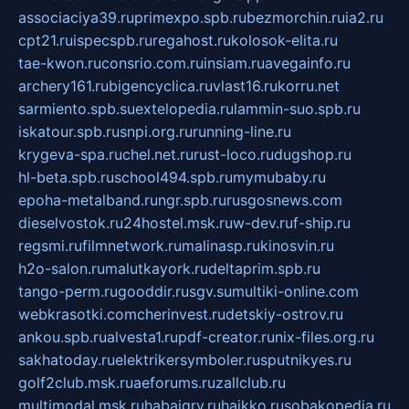
associaciya39.ru
primexpo.spb.ru
bezmorchin.ru
ia2.ru
cpt21.ru
ispecspb.ru
regahost.ru
kolosok-elita.ru
tae-kwon.ru
consrio.com.ru
insiam.ru
avegainfo.ru
archery161.ru
bigencyclica.ru
vlast16.ru
korru.net
sarmiento.spb.su
extelopedia.ru
lammin-suo.spb.ru
iskatour.spb.ru
snpi.org.ru
running-line.ru
krygeva-spa.ru
chel.net.ru
rust-loco.ru
dugshop.ru
hl-beta.spb.ru
school494.spb.ru
mymubaby.ru
epoha-metalband.ru
ngr.spb.ru
rusgosnews.com
dieselvostok.ru
24hostel.msk.ru
w-dev.ru
f-ship.ru
regsmi.ru
filmnetwork.ru
malinasp.ru
kinosvin.ru
h2o-salon.ru
malutkayork.ru
deltaprim.spb.ru
tango-perm.ru
gooddir.ru
sgv.su
multiki-online.com
webkrasotki.com
cherinvest.ru
detskiy-ostrov.ru
ankou.spb.ru
alvesta1.ru
pdf-creator.ru
nix-files.org.ru
sakhatoday.ru
elektrikersymboler.ru
sputnikyes.ru
golf2club.msk.ru
aeforums.ru
zallclub.ru
multimodal.msk.ru
habaigry.ru
haikko.ru
sobakopedia.ru