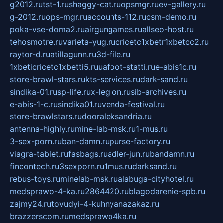
g2012.ru
tst-1.ru
shaggy-cat.ru
opsmgr.ru
ev-gallery.ru
g-2012.ru
ops-mgr.ru
accounts-112.ru
csm-demo.ru
poka-vse-doma2.ru
airgungames.ru
allseo-host.ru
tehosmotre.ru
varieta-yug.ru
cricetc1xbetr1xbetcc2.ru
raytor-d.ru
atillagunn.ru
3d-file.ru
1xbeticricetc1xbetti5.ru
uafoot-statti.ru
e-abis1c.ru
store-brawl-stars.ru
kts-services.ru
dark-sand.ru
sindika-01.ru
sp-life.ru
x-legion.ru
sib-archives.ru
e-abis-1-c.ru
sindika01.ru
venda-festival.ru
store-brawlstars.ru
dooraleksandria.ru
antenna-highly.ru
mine-lab-msk.ru
1-mus.ru
3-sex-porn.ru
ban-damn.ru
purse-factory.ru
viagra-tablet.ru
fasbags.ru
adler-jun.ru
bandamn.ru
fincontech.ru
3sexporn.ru
1mus.ru
darksand.ru
rebus-toys.ru
minelab-msk.ru
alabuga-cityhotel.ru
medsprawo-4-ka.ru
2864420.ru
blagodarenie-spb.ru
zajmy24.ru
tovudyi-4-kuhnyanazakaz.ru
brazzerscom.ru
medsprawo4ka.ru