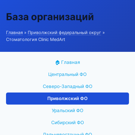
База организаций
Главная
»
Приволжский федеральный округ
»
Стоматология Clinic MedArt
🏠 Главная
Центральный ФО
Северо-Западный ФО
Приволжский ФО
Уральский ФО
Сибирский ФО
Дальневосточный ФО