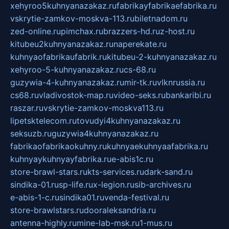
xehyroo5kuhnyanazakaz.ru
fabrikayfabrikaefabrika.ru
vskrytie-zamkov-moskva-113.ru
biletnadom.ru
zed-online.ru
pimchax.ru
brazzers-hd.ru
z-host.ru
kitubeu2kuhnyanazakaz.ru
naperekate.ru
kuhnyaofabrikaufabrik.ru
kitubeu-2-kuhnyanazakaz.ru
xehyroo-5-kuhnyanazakaz.ru
cs-68.ru
guzywia-4-kuhnyanazakaz.ru
mir-tk.ru
vlknrussia.ru
cs68.ru
vladivostok-map.ru
video-seks.ru
bankaribi.ru
raszar.ru
vskrytie-zamkov-moskva113.ru
lipetsktelecom.ru
tovudyi4kuhnyanazakaz.ru
seksuzb.ru
guzywia4kuhnyanazakaz.ru
fabrikaofabrikaokuhny.ru
kuhnyaekuhnyaafabrika.ru
kuhnyaykuhnyayfabrika.ru
e-abis1c.ru
store-brawl-stars.ru
kts-services.ru
dark-sand.ru
sindika-01.ru
sp-life.ru
x-legion.ru
sib-archives.ru
e-abis-1-c.ru
sindika01.ru
venda-festival.ru
store-brawlstars.ru
dooraleksandria.ru
antenna-highly.ru
mine-lab-msk.ru
1-mus.ru