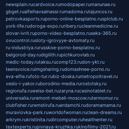
newsplain.ru
cardvoice.ru
modopaper.ru
manunae.ru
gbget.ru
alfeihavsalnassr.ru
madoma.ru
tajuncos.ru
petrovkasports.ru
porno-online-besplatno.ru
splclub.ru
york-life.ru
doroga-expo.ru
ribery.ru
cleanmedicine.ru
slovar-ivrit.ru
porno-video-besplatno.ru
seks-365.ru
ovucontrol.ru
sloty-igrovyye-avtomaty.ru
ru-industriya.ru
russkoe-porno-besplatno.ru
belgorod-day.ru
digilith.ru
pichkurovlab.ru
medic-today.ru
taksu.ru
comp123.ru
don-ykt.ru
teensvoice.ru
imgsharing.ru
domashnee-porno.ru
eva-elfie.ru
foto-tur.ru
biz-doska.ru
metropoltravel.ru
veslo-i-yakor.ru
borodino-media.ru
rostotsky.ru
regionufa.ru
weiss-bet.ru
zaryna.ru
casinotablet.ru
universalia.ru
remont-mebeli-moscow.ru
termomur.ru
clubfisher.ru
remstirufa.ru
erdamchi.ru
doramamama.ru
muraviovka-park.ru
worldofwoman.ru
clean-dreams.ru
arkrym.ru
kristinita.ru
dircomputer.ru
healthenter.ru
textexperts.ru
pivnaya-kruzhka.ru
kinofilmy-2021.ru