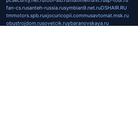
fan-cs.ru
santeh-russia.ru
symbian9.net.ru
DSHAIR.RU
tmmotors.spb.ru
xjocuricopii.com
musavtomat.msk.ru
obustrojdom.ru
sovetcik.ru
ybaranovskaya.ru
ppknews.ru
cult-alshei.ru
JAPANRUSSIA.RU
proekciyamebel.ru
imper-finans.ru
rim.org.ru
glamourai.ru
brassminus.ru
zabor-pro.ru
ftn.pp.ru
dorogoe58.ru
laimengpacker.ru
kuzova-zapchasti.ru
sageerp.ru
taxodrom.ru
dsrazvitie.ru
hardcity.net.ru
ratinghomegames.ru
topservice25.ru
gubernyan.ru
gtglasslined.ru
ii4.ru
tssport.spb.ru
andorra24.com
blackwallstreet.ru
oboimos.ru
optim-doors.com.ru
ikuch.ru
nycr.org.ru
npa21.ru
vremya-ch.spb.ru
desert000.ru
ivtorgi.ru
ifiori.ru
catalog-statei.ru
dcv.org.ru
spetsmaster174.ru
ipkameryhiseeu.ru
dum26.ru
ruspol.spb.ru
fr-opendp.ru
kam-solnyshko.ru
cheyenne-arapaho.ru
sevzapmetal.spb.ru
ted-lapidus.spb.ru
parasite-eliminator.ru