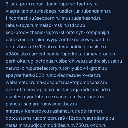
3-sex-porn.ru
ban-damn.ru
purse-factory.ru
viagra-tablet.ru
fasbags.ru
adler-jun.ru
bandamn.ru
fincontech.ru
3sexporn.ru
1mus.ru
darksand.ru
rebus-toys.ru
minelab-msk.ru
rtdco.ru
seo-prodvizhenie-sajtov-stroitelnyh-kompanij.ru
card-voice.ru
rulonnyygazon177.ru
snow-guard.ru
domizbrusa-9x12spb.ru
demaholding.ru
aalse.ru
a380club.ru
argentinamia.ru
perkoka.ru
movie-one.ru
perk-oka.ru
g-octopus.ru
sibarchives.ru
andreislyusar.ru
naruto-x.ru
pursefactory.ru
tor-lyubov-i-grom.ru
spayderhed-2022.ru
movieone.ru
evro-dez.ru
webamator.ru
ma-absolut1.ru
avtopomosch27.ru
nv-750.ru
news-plain.ru
nertansaga.ru
delanalad.ru
dizfiles.ru
youtubefree.ru
aria-family.ru
roadli.ru
planeta-samara.ru
mysmartbuy.ru
matrasy-kemerovo.ru
ashanet.ru
trade-farm.ru
dotcustoms.ru
domizbrusa9x12spb.ru
autodamp.ru
narasimha.ru
djcommodities.ru
nv750.ru
x-ton.ru