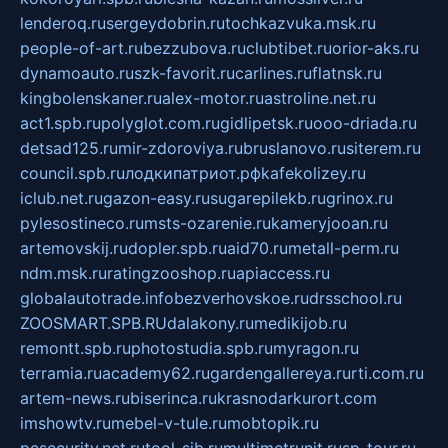
lenderoq.ru
sergeydobrin.ru
tochkazvuka.msk.ru
people-of-art.ru
bezzubova.ru
clubtibet.ru
orior-aks.ru
dynamoauto.ru
szk-favorit.ru
carlines.ru
flatnsk.ru
kingbolenskaner.ru
alex-motor.ru
astroline.net.ru
act1.spb.ru
polyglot.com.ru
gidlipetsk.ru
ooo-driada.ru
detsad125.ru
mir-zdoroviya.ru
bruslanovo.ru
siterem.ru
council.spb.ru
лодкипатриот.рф
kafekolizey.ru
iclub.net.ru
gazon-easy.ru
sugarepilekb.ru
grinox.ru
pylesostineco.ru
msts-ozarenie.ru
kameryjooan.ru
artemovskij.ru
dopler.spb.ru
aid70.ru
metall-perm.ru
ndm.msk.ru
ratingzooshop.ru
apiaccess.ru
globalautotrade.info
bezverhovskoe.ru
drsschool.ru
ZOOSMART.SPB.RU
dalakony.ru
medikijob.ru
remontt.spb.ru
photostudia.spb.ru
myragon.ru
terramia.ru
academy62.ru
gardengallereya.ru
rti.com.ru
artem-news.ru
biserinca.ru
krasnodarkurort.com
imshowtv.ru
mebel-v-tule.ru
mobtopik.ru
pcsecurity.net.ru
tool-sib.ru
multimetrunit.ru
sp-tour.ru