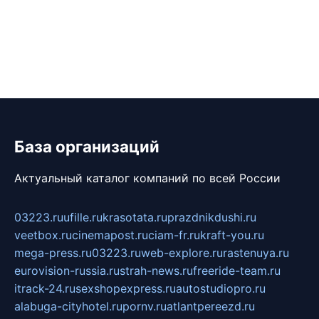
База организаций
Актуальный каталог компаний по всей России
03223.ru
ufille.ru
krasotata.ru
prazdnikdushi.ru
veetbox.ru
cinemapost.ru
ciam-fr.ru
kraft-you.ru
mega-press.ru
03223.ru
web-explore.ru
rastenuya.ru
eurovision-russia.ru
strah-news.ru
freeride-team.ru
itrack-24.ru
sexshopexpress.ru
autostudiopro.ru
alabuga-cityhotel.ru
pornv.ru
atlantpereezd.ru