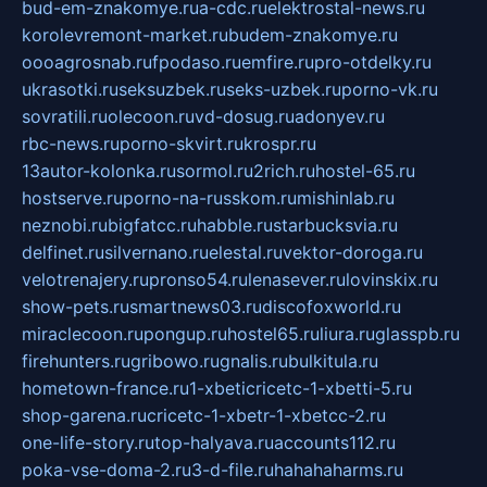
bud-em-znakomye.ru
a-cdc.ru
elektrostal-news.ru
korolevremont-market.ru
budem-znakomye.ru
oooagrosnab.ru
fpodaso.ru
emfire.ru
pro-otdelky.ru
ukrasotki.ru
seksuzbek.ru
seks-uzbek.ru
porno-vk.ru
sovratili.ru
olecoon.ru
vd-dosug.ru
adonyev.ru
rbc-news.ru
porno-skvirt.ru
krospr.ru
13autor-kolonka.ru
sormol.ru
2rich.ru
hostel-65.ru
hostserve.ru
porno-na-russkom.ru
mishinlab.ru
neznobi.ru
bigfatcc.ru
habble.ru
starbucksvia.ru
delfinet.ru
silvernano.ru
elestal.ru
vektor-doroga.ru
velotrenajery.ru
pronso54.ru
lenasever.ru
lovinskix.ru
show-pets.ru
smartnews03.ru
discofoxworld.ru
miraclecoon.ru
pongup.ru
hostel65.ru
liura.ru
glasspb.ru
firehunters.ru
gribowo.ru
gnalis.ru
bulkitula.ru
hometown-france.ru
1-xbeticricetc-1-xbetti-5.ru
shop-garena.ru
cricetc-1-xbetr-1-xbetcc-2.ru
one-life-story.ru
top-halyava.ru
accounts112.ru
poka-vse-doma-2.ru
3-d-file.ru
hahahaharms.ru