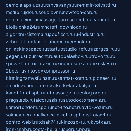
demolalapaluza.ru
tanyavanya.ru
remstir-tolyatti.ru
msdip.ru
jdol.ru
sokolovr.ru
newtech-spb.ru
rezemkleim.ru
massage-tai.ru
seonub.ru
zvonitut.ru
biolisichka24.ru
mncraft-download.ru
algoritm-sistema.ru
godflesh.ru
ru-industria.ru
zebra-tlt.ru
okna-proficom.ru
erynok.ru
onlinekinospace.ru
startupstudio-fefu.ru
zarges-ru.ru
gegenjustizunrecht.ru
autobalashov.ru
utrovortu.ru
spiski-firm.ru
elara-m.ru
kinomusorka.ru
mkcslava.ru
2bets.ru
vintovoykompressor.ru
birminghamvsfulham.ru
sarmat-komp.ru
pioneeri.ru
amadis-chocolate.ru
shkurki-karakulya.ru
kanotiforet.spb.ru
tutmassage.ru
ecolog.org.ru
praga.spb.ru
falcorussia.ru
autodoctorservis.ru
kamertondom.spb.ru
net-life.net.ru
avto-vozim.ru
sakhcamera.ru
alliance-electro.spb.ru
stroyavt.ru
controlweb1.ru
tdsak74.ru
kinzozo-ru.ru
kvotka.ru
iron-snab.ru
costa-bella.ru
eugrus.pp.ru