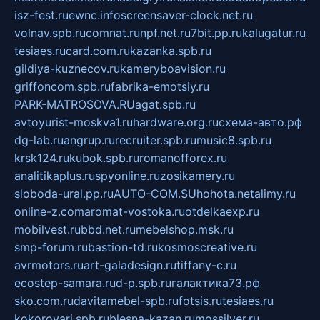
isz-fest.ru
ewnc.info
screensaver-clock.net.ru
volnav.spb.ru
comnat.ru
npf.net.ru
7bit.pp.ru
kalugatur.ru
tesiaes.ru
card.com.ru
kazanka.spb.ru
gildiya-kuznecov.ru
kameryboavision.ru
griffoncom.spb.ru
fabrika-emotsiy.ru
PARK-MATROSOVA.RU
agat.spb.ru
avtoyurist-moskva1.ru
hardware.org.ru
схема-авто.рф
dg-lab.ru
angrup.ru
recruiter.spb.ru
music8.spb.ru
krsk124.ru
kubok.spb.ru
romanofforex.ru
analitikaplus.ru
spyonline.ru
zosikamery.ru
sloboda-ural.pp.ru
AUTO-COM.SU
hohota.net
alimy.ru
online-z.com
aromat-vostoka.ru
otdelkaexp.ru
mobilvest.ru
bbd.net.ru
mebelshop.msk.ru
smp-forum.ru
bastion-td.ru
kosmoscreative.ru
avrmotors.ru
art-galadesign.ru
tiffany-c.ru
ecostep-samara.ru
d-p.spb.ru
галактика73.рф
sko.com.ru
davitamebel-spb.ru
fotsis.ru
tesiaes.ru
kokoroyari.spb.ru
blesna-kazan.ru
mossilver.ru