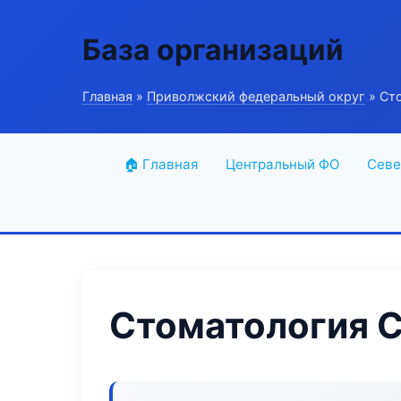
База организаций
Главная
»
Приволжский федеральный округ
» Сто
🏠 Главная
Центральный ФО
Севе
Стоматология C