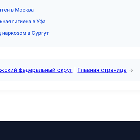
тген в Москва
ная гигиена в Уфа
 наркозом в Сургут
лжский федеральный округ
|
Главная страница
→