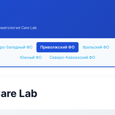
матология Care Lab
ро-Западный ФО
Приволжский ФО
Уральский ФО
Южный ФО
Северо-Кавказский ФО
are Lab