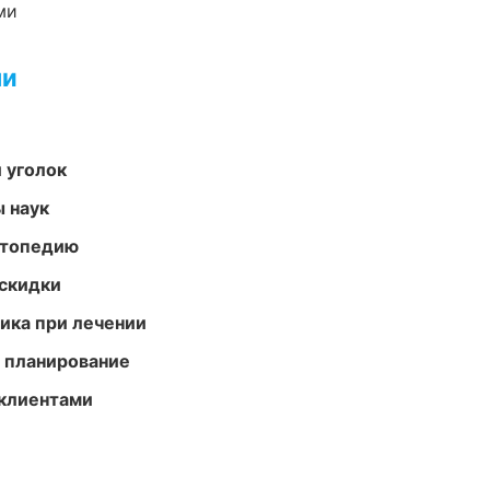
ми
ми
 уголок
ы наук
ортопедию
скидки
тика при лечении
 планирование
 клиентами