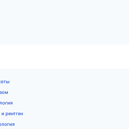
кеты
озом
логия
 и рентген
ология