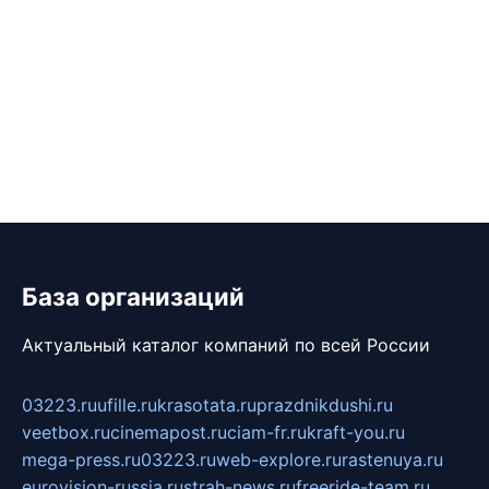
База организаций
Актуальный каталог компаний по всей России
03223.ru
ufille.ru
krasotata.ru
prazdnikdushi.ru
veetbox.ru
cinemapost.ru
ciam-fr.ru
kraft-you.ru
mega-press.ru
03223.ru
web-explore.ru
rastenuya.ru
eurovision-russia.ru
strah-news.ru
freeride-team.ru