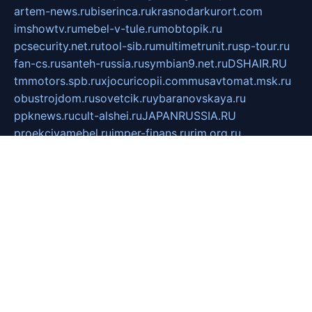
artem-news.ru
biserinca.ru
krasnodarkurort.com
imshowtv.ru
mebel-v-tule.ru
mobtopik.ru
pcsecurity.net.ru
tool-sib.ru
multimetrunit.ru
sp-tour.ru
fan-cs.ru
santeh-russia.ru
symbian9.net.ru
DSHAIR.RU
tmmotors.spb.ru
xjocuricopii.com
musavtomat.msk.ru
obustrojdom.ru
sovetcik.ru
ybaranovskaya.ru
ppknews.ru
cult-alshei.ru
JAPANRUSSIA.RU
proekciyamebel.ru
imper-finans.ru
rim.org.ru
glamourai.ru
brassminus.ru
zabor-pro.ru
ftn.pp.ru
dorogoe58.ru
laimengpacker.ru
kuzova-zapchasti.ru
sageerp.ru
taxodrom.ru
dsrazvitie.ru
hardcity.net.ru
ratinghomegames.ru
topservice25.ru
gubernyan.ru
gtglasslined.ru
ii4.ru
tssport.spb.ru
andorra24.com
blackwallstreet.ru
oboimos.ru
optim-doors.com.ru
ikuch.ru
nycr.org.ru
npa21.ru
vremya-ch.spb.ru
desert000.ru
ivtorgi.ru
ifiori.ru
catalog-statei.ru
dcv.org.ru
spetsmaster174.ru
ipkameryhiseeu.ru
dum26.ru
ruspol.spb.ru
fr-opendp.ru
kam-solnyshko.ru