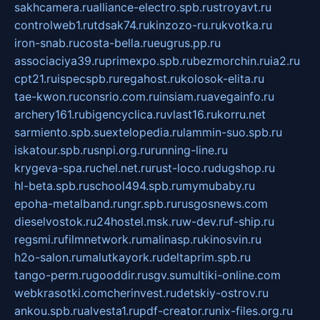
sakhcamera.ru
alliance-electro.spb.ru
stroyavt.ru
controlweb1.ru
tdsak74.ru
kinzozo-ru.ru
kvotka.ru
iron-snab.ru
costa-bella.ru
eugrus.pp.ru
associaciya39.ru
primexpo.spb.ru
bezmorchin.ru
ia2.ru
cpt21.ru
ispecspb.ru
regahost.ru
kolosok-elita.ru
tae-kwon.ru
consrio.com.ru
insiam.ru
avegainfo.ru
archery161.ru
bigencyclica.ru
vlast16.ru
korru.net
sarmiento.spb.su
extelopedia.ru
lammin-suo.spb.ru
iskatour.spb.ru
snpi.org.ru
running-line.ru
krygeva-spa.ru
chel.net.ru
rust-loco.ru
dugshop.ru
hl-beta.spb.ru
school494.spb.ru
mymubaby.ru
epoha-metalband.ru
ngr.spb.ru
rusgosnews.com
dieselvostok.ru
24hostel.msk.ru
w-dev.ru
f-ship.ru
regsmi.ru
filmnetwork.ru
malinasp.ru
kinosvin.ru
h2o-salon.ru
malutkayork.ru
deltaprim.spb.ru
tango-perm.ru
gooddir.ru
sgv.su
multiki-online.com
webkrasotki.com
cherinvest.ru
detskiy-ostrov.ru
ankou.spb.ru
alvesta1.ru
pdf-creator.ru
nix-files.org.ru