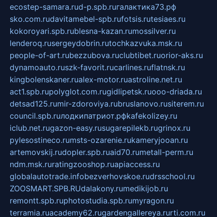
ecostep-samara.ru
d-p.spb.ru
галактика73.рф
sko.com.ru
davitamebel-spb.ru
fotsis.ru
tesiaes.ru
kokoroyari.spb.ru
blesna-kazan.ru
mossilver.ru
lenderoq.ru
sergeydobrin.ru
tochkazvuka.msk.ru
people-of-art.ru
bezzubova.ru
clubtibet.ru
orior-aks.ru
dynamoauto.ru
szk-favorit.ru
carlines.ru
flatnsk.ru
kingbolenskaner.ru
alex-motor.ru
astroline.net.ru
act1.spb.ru
polyglot.com.ru
gidlipetsk.ru
ooo-driada.ru
detsad125.ru
mir-zdoroviya.ru
bruslanovo.ru
siterem.ru
council.spb.ru
лодкипатриот.рф
kafekolizey.ru
iclub.net.ru
gazon-easy.ru
sugarepilekb.ru
grinox.ru
pylesostineco.ru
msts-ozarenie.ru
kameryjooan.ru
artemovskij.ru
dopler.spb.ru
aid70.ru
metall-perm.ru
ndm.msk.ru
ratingzooshop.ru
apiaccess.ru
globalautotrade.info
bezverhovskoe.ru
drsschool.ru
ZOOSMART.SPB.RU
dalakony.ru
medikijob.ru
remontt.spb.ru
photostudia.spb.ru
myragon.ru
terramia.ru
academy62.ru
gardengallereya.ru
rti.com.ru