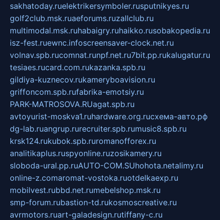
sakhatoday.ru
elektrikersymboler.ru
sputnikyes.ru
golf2club.msk.ru
aeforums.ru
zallclub.ru
multimodal.msk.ru
habaigry.ru
haikko.ru
sobakopedia.ru
isz-fest.ru
ewnc.info
screensaver-clock.net.ru
volnav.spb.ru
comnat.ru
npf.net.ru
7bit.pp.ru
kalugatur.ru
tesiaes.ru
card.com.ru
kazanka.spb.ru
gildiya-kuznecov.ru
kameryboavision.ru
griffoncom.spb.ru
fabrika-emotsiy.ru
PARK-MATROSOVA.RU
agat.spb.ru
avtoyurist-moskva1.ru
hardware.org.ru
схема-авто.рф
dg-lab.ru
angrup.ru
recruiter.spb.ru
music8.spb.ru
krsk124.ru
kubok.spb.ru
romanofforex.ru
analitikaplus.ru
spyonline.ru
zosikamery.ru
sloboda-ural.pp.ru
AUTO-COM.SU
hohota.net
alimy.ru
online-z.com
aromat-vostoka.ru
otdelkaexp.ru
mobilvest.ru
bbd.net.ru
mebelshop.msk.ru
smp-forum.ru
bastion-td.ru
kosmoscreative.ru
avrmotors.ru
art-galadesign.ru
tiffany-c.ru