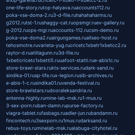
shop-garena.ru
cricetc-1-xbetr-1-xbetcc-2.ru
one-life-story.ru
top-halyava.ru
accounts112.ru
poka-vse-doma-2.ru
3-d-file.ru
hahahaharms.ru
g2012.ru
tst-1.ru
shaggy-cat.ru
opsmgr.ru
ev-gallery.ru
g-2012.ru
ops-mgr.ru
accounts-112.ru
csm-demo.ru
poka-vse-doma2.ru
airgungames.ru
allseo-host.ru
tehosmotre.ru
varieta-yug.ru
cricetc1xbetr1xbetcc2.ru
raytor-d.ru
atillagunn.ru
3d-file.ru
1xbeticricetc1xbetti5.ru
uafoot-statti.ru
e-abis1c.ru
store-brawl-stars.ru
kts-services.ru
dark-sand.ru
sindika-01.ru
sp-life.ru
x-legion.ru
sib-archives.ru
e-abis-1-c.ru
sindika01.ru
venda-festival.ru
store-brawlstars.ru
dooraleksandria.ru
antenna-highly.ru
mine-lab-msk.ru
1-mus.ru
3-sex-porn.ru
ban-damn.ru
purse-factory.ru
viagra-tablet.ru
fasbags.ru
adler-jun.ru
bandamn.ru
fincontech.ru
3sexporn.ru
1mus.ru
darksand.ru
rebus-toys.ru
minelab-msk.ru
alabuga-cityhotel.ru