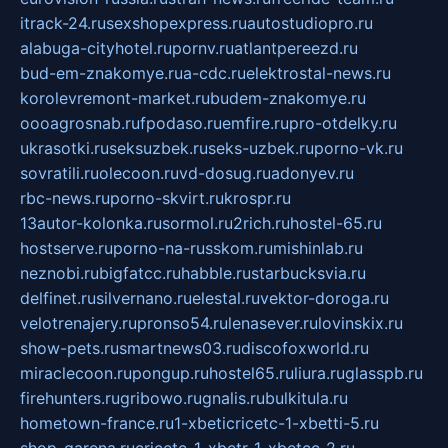
itrack-24.ru
sexshopexpress.ru
autostudiopro.ru
alabuga-cityhotel.ru
pornv.ru
atlantpereezd.ru
bud-em-znakomye.ru
a-cdc.ru
elektrostal-news.ru
korolevremont-market.ru
budem-znakomye.ru
oooagrosnab.ru
fpodaso.ru
emfire.ru
pro-otdelky.ru
ukrasotki.ru
seksuzbek.ru
seks-uzbek.ru
porno-vk.ru
sovratili.ru
olecoon.ru
vd-dosug.ru
adonyev.ru
rbc-news.ru
porno-skvirt.ru
krospr.ru
13autor-kolonka.ru
sormol.ru
2rich.ru
hostel-65.ru
hostserve.ru
porno-na-russkom.ru
mishinlab.ru
neznobi.ru
bigfatcc.ru
habble.ru
starbucksvia.ru
delfinet.ru
silvernano.ru
elestal.ru
vektor-doroga.ru
velotrenajery.ru
pronso54.ru
lenasever.ru
lovinskix.ru
show-pets.ru
smartnews03.ru
discofoxworld.ru
miraclecoon.ru
pongup.ru
hostel65.ru
liura.ru
glasspb.ru
firehunters.ru
gribowo.ru
gnalis.ru
bulkitula.ru
hometown-france.ru
1-xbeticricetc-1-xbetti-5.ru