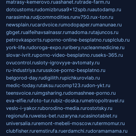
matrasy-kemerovo.ru
ashanet.ru
trade-farm.ru
dotcustoms.ru
domizbrusa9x12spb.ru
autodamp.ru
narasimha.ru
djcommodities.ru
nv750.ru
x-ton.ru
newsplain.ru
cardvoice.ru
modopaper.ru
manunae.ru
gbget.ru
alfeihavsalnassr.ru
madoma.ru
tajuncos.ru
petrovkasports.ru
porno-online-besplatno.ru
splclub.ru
york-life.ru
doroga-expo.ru
ribery.ru
cleanmedicine.ru
slovar-ivrit.ru
porno-video-besplatno.ru
seks-365.ru
ovucontrol.ru
sloty-igrovyye-avtomaty.ru
ru-industriya.ru
russkoe-porno-besplatno.ru
belgorod-day.ru
digilith.ru
pichkurovlab.ru
medic-today.ru
taksu.ru
comp123.ru
don-ykt.ru
teensvoice.ru
imgsharing.ru
domashnee-porno.ru
eva-elfie.ru
foto-tur.ru
biz-doska.ru
metropoltravel.ru
veslo-i-yakor.ru
borodino-media.ru
rostotsky.ru
regionufa.ru
weiss-bet.ru
zaryna.ru
casinotablet.ru
universalia.ru
remont-mebeli-moscow.ru
termomur.ru
clubfisher.ru
remstirufa.ru
erdamchi.ru
doramamama.ru