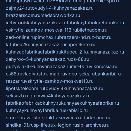
medsprawo-4-ka.ru
2864420.ru
blagodarenie-spb.ru
zajmy24.ru
tovudyi-4-kuhnyanazakaz.ru
brazzerscom.ru
medsprawo4ka.ru
xehyroo5kuhnyanazakaz.ru
fabrikayfabrikaefabrika.ru
vskrytie-zamkov-moskva-113.ru
biletnadom.ru
zed-online.ru
pimchax.ru
brazzers-hd.ru
z-host.ru
kitubeu2kuhnyanazakaz.ru
naperekate.ru
kuhnyaofabrikaufabrik.ru
kitubeu-2-kuhnyanazakaz.ru
xehyroo-5-kuhnyanazakaz.ru
cs-68.ru
guzywia-4-kuhnyanazakaz.ru
mir-tk.ru
vlknrussia.ru
cs68.ru
vladivostok-map.ru
video-seks.ru
bankaribi.ru
raszar.ru
vskrytie-zamkov-moskva113.ru
lipetsktelecom.ru
tovudyi4kuhnyanazakaz.ru
seksuzb.ru
guzywia4kuhnyanazakaz.ru
fabrikaofabrikaokuhny.ru
kuhnyaekuhnyaafabrika.ru
kuhnyaykuhnyayfabrika.ru
e-abis1c.ru
store-brawl-stars.ru
kts-services.ru
dark-sand.ru
sindika-01.ru
sp-life.ru
x-legion.ru
sib-archives.ru