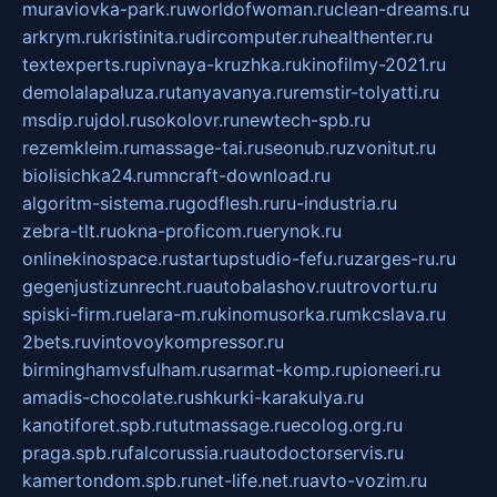
muraviovka-park.ru
worldofwoman.ru
clean-dreams.ru
arkrym.ru
kristinita.ru
dircomputer.ru
healthenter.ru
textexperts.ru
pivnaya-kruzhka.ru
kinofilmy-2021.ru
demolalapaluza.ru
tanyavanya.ru
remstir-tolyatti.ru
msdip.ru
jdol.ru
sokolovr.ru
newtech-spb.ru
rezemkleim.ru
massage-tai.ru
seonub.ru
zvonitut.ru
biolisichka24.ru
mncraft-download.ru
algoritm-sistema.ru
godflesh.ru
ru-industria.ru
zebra-tlt.ru
okna-proficom.ru
erynok.ru
onlinekinospace.ru
startupstudio-fefu.ru
zarges-ru.ru
gegenjustizunrecht.ru
autobalashov.ru
utrovortu.ru
spiski-firm.ru
elara-m.ru
kinomusorka.ru
mkcslava.ru
2bets.ru
vintovoykompressor.ru
birminghamvsfulham.ru
sarmat-komp.ru
pioneeri.ru
amadis-chocolate.ru
shkurki-karakulya.ru
kanotiforet.spb.ru
tutmassage.ru
ecolog.org.ru
praga.spb.ru
falcorussia.ru
autodoctorservis.ru
kamertondom.spb.ru
net-life.net.ru
avto-vozim.ru