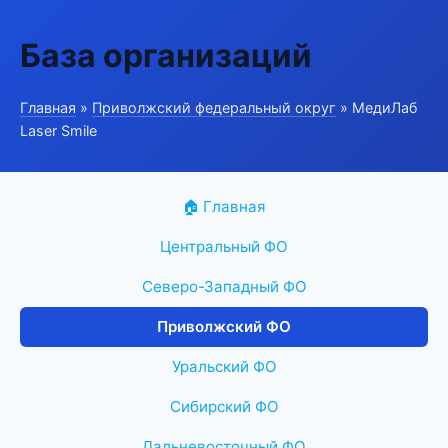
База организаций
Главная
»
Приволжский федеральный округ
» МедиЛаб
Laser Smile
🏠 Главная
Центральный ФО
Северо-Западный ФО
Приволжский ФО
Уральский ФО
Сибирский ФО
Дальневосточный ФО