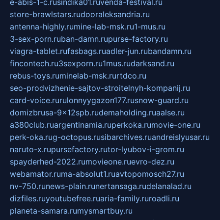
e-abis-1-c.ru
sindika01.ru
venda-festival.ru
store-brawlstars.ru
dooraleksandria.ru
antenna-highly.ru
mine-lab-msk.ru
1-mus.ru
3-sex-porn.ru
ban-damn.ru
purse-factory.ru
viagra-tablet.ru
fasbags.ru
adler-jun.ru
bandamn.ru
fincontech.ru
3sexporn.ru
1mus.ru
darksand.ru
rebus-toys.ru
minelab-msk.ru
rtdco.ru
seo-prodvizhenie-sajtov-stroitelnyh-kompanij.ru
card-voice.ru
rulonnyygazon177.ru
snow-guard.ru
domizbrusa-9x12spb.ru
demaholding.ru
aalse.ru
a380club.ru
argentinamia.ru
perkoka.ru
movie-one.ru
perk-oka.ru
g-octopus.ru
sibarchives.ru
andreislyusar.ru
naruto-x.ru
pursefactory.ru
tor-lyubov-i-grom.ru
spayderhed-2022.ru
movieone.ru
evro-dez.ru
webamator.ru
ma-absolut1.ru
avtopomosch27.ru
nv-750.ru
news-plain.ru
nertansaga.ru
delanalad.ru
dizfiles.ru
youtubefree.ru
aria-family.ru
roadli.ru
planeta-samara.ru
mysmartbuy.ru