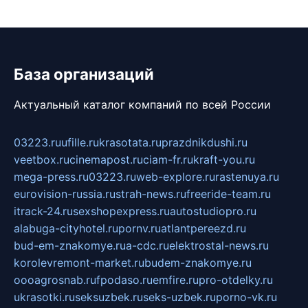
База организаций
Актуальный каталог компаний по всей России
03223.ru
ufille.ru
krasotata.ru
prazdnikdushi.ru
veetbox.ru
cinemapost.ru
ciam-fr.ru
kraft-you.ru
mega-press.ru
03223.ru
web-explore.ru
rastenuya.ru
eurovision-russia.ru
strah-news.ru
freeride-team.ru
itrack-24.ru
sexshopexpress.ru
autostudiopro.ru
alabuga-cityhotel.ru
pornv.ru
atlantpereezd.ru
bud-em-znakomye.ru
a-cdc.ru
elektrostal-news.ru
korolevremont-market.ru
budem-znakomye.ru
oooagrosnab.ru
fpodaso.ru
emfire.ru
pro-otdelky.ru
ukrasotki.ru
seksuzbek.ru
seks-uzbek.ru
porno-vk.ru