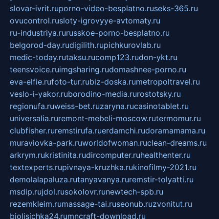
slovar-ivrit.ru
porno-video-besplatno.ru
seks-365.ru
ovucontrol.ru
sloty-igrovyye-avtomaty.ru
ru-industriya.ru
russkoe-porno-besplatno.ru
belgorod-day.ru
digilith.ru
pichkurovlab.ru
medic-today.ru
taksu.ru
comp123.ru
don-ykt.ru
teensvoice.ru
imgsharing.ru
domashnee-porno.ru
eva-elfie.ru
foto-tur.ru
biz-doska.ru
metropoltravel.ru
veslo-i-yakor.ru
borodino-media.ru
rostotsky.ru
regionufa.ru
weiss-bet.ru
zaryna.ru
casinotablet.ru
universalia.ru
remont-mebeli-moscow.ru
termomur.ru
clubfisher.ru
remstirufa.ru
erdamchi.ru
doramamama.ru
muraviovka-park.ru
worldofwoman.ru
clean-dreams.ru
arkrym.ru
kristinita.ru
dircomputer.ru
healthenter.ru
textexperts.ru
pivnaya-kruzhka.ru
kinofilmy-2021.ru
demolalapaluza.ru
tanyavanya.ru
remstir-tolyatti.ru
msdip.ru
jdol.ru
sokolovr.ru
newtech-spb.ru
rezemkleim.ru
massage-tai.ru
seonub.ru
zvonitut.ru
biolisichka24.ru
mncraft-download.ru