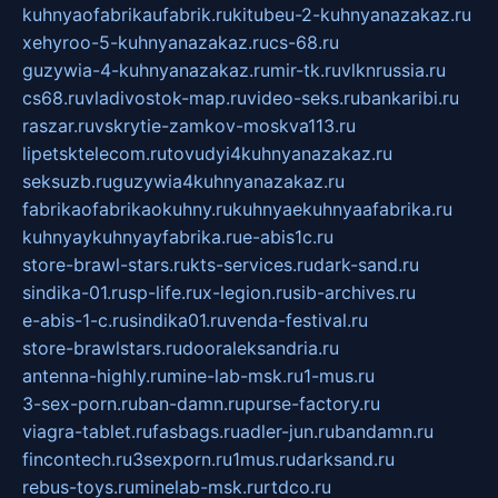
kuhnyaofabrikaufabrik.ru
kitubeu-2-kuhnyanazakaz.ru
xehyroo-5-kuhnyanazakaz.ru
cs-68.ru
guzywia-4-kuhnyanazakaz.ru
mir-tk.ru
vlknrussia.ru
cs68.ru
vladivostok-map.ru
video-seks.ru
bankaribi.ru
raszar.ru
vskrytie-zamkov-moskva113.ru
lipetsktelecom.ru
tovudyi4kuhnyanazakaz.ru
seksuzb.ru
guzywia4kuhnyanazakaz.ru
fabrikaofabrikaokuhny.ru
kuhnyaekuhnyaafabrika.ru
kuhnyaykuhnyayfabrika.ru
e-abis1c.ru
store-brawl-stars.ru
kts-services.ru
dark-sand.ru
sindika-01.ru
sp-life.ru
x-legion.ru
sib-archives.ru
e-abis-1-c.ru
sindika01.ru
venda-festival.ru
store-brawlstars.ru
dooraleksandria.ru
antenna-highly.ru
mine-lab-msk.ru
1-mus.ru
3-sex-porn.ru
ban-damn.ru
purse-factory.ru
viagra-tablet.ru
fasbags.ru
adler-jun.ru
bandamn.ru
fincontech.ru
3sexporn.ru
1mus.ru
darksand.ru
rebus-toys.ru
minelab-msk.ru
rtdco.ru