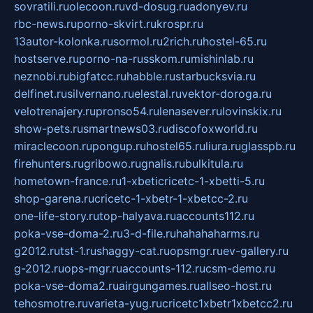
sovratili.ru
olecoon.ru
vd-dosug.ru
adonyev.ru
rbc-news.ru
porno-skvirt.ru
krospr.ru
13autor-kolonka.ru
sormol.ru
2rich.ru
hostel-65.ru
hostserve.ru
porno-na-russkom.ru
mishinlab.ru
neznobi.ru
bigfatcc.ru
habble.ru
starbucksvia.ru
delfinet.ru
silvernano.ru
elestal.ru
vektor-doroga.ru
velotrenajery.ru
pronso54.ru
lenasever.ru
lovinskix.ru
show-pets.ru
smartnews03.ru
discofoxworld.ru
miraclecoon.ru
pongup.ru
hostel65.ru
liura.ru
glasspb.ru
firehunters.ru
gribowo.ru
gnalis.ru
bulkitula.ru
hometown-france.ru
1-xbeticricetc-1-xbetti-5.ru
shop-garena.ru
cricetc-1-xbetr-1-xbetcc-2.ru
one-life-story.ru
top-halyava.ru
accounts112.ru
poka-vse-doma-2.ru
3-d-file.ru
hahahaharms.ru
g2012.ru
tst-1.ru
shaggy-cat.ru
opsmgr.ru
ev-gallery.ru
g-2012.ru
ops-mgr.ru
accounts-112.ru
csm-demo.ru
poka-vse-doma2.ru
airgungames.ru
allseo-host.ru
tehosmotre.ru
varieta-yug.ru
cricetc1xbetr1xbetcc2.ru