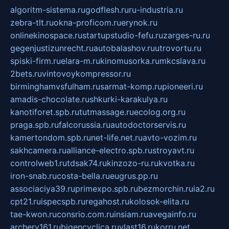
algoritm-sistema.ru
godflesh.ru
ru-industria.ru
zebra-tlt.ru
okna-proficom.ru
erynok.ru
onlinekinospace.ru
startupstudio-fefu.ru
zarges-ru.ru
gegenjustizunrecht.ru
autobalashov.ru
utrovortu.ru
spiski-firm.ru
elara-m.ru
kinomusorka.ru
mkcslava.ru
2bets.ru
vintovoykompressor.ru
birminghamvsfulham.ru
sarmat-komp.ru
pioneeri.ru
amadis-chocolate.ru
shkurki-karakulya.ru
kanotiforet.spb.ru
tutmassage.ru
ecolog.org.ru
praga.spb.ru
falcorussia.ru
autodoctorservis.ru
kamertondom.spb.ru
net-life.net.ru
avto-vozim.ru
sakhcamera.ru
alliance-electro.spb.ru
stroyavt.ru
controlweb1.ru
tdsak74.ru
kinzozo-ru.ru
kvotka.ru
iron-snab.ru
costa-bella.ru
eugrus.pp.ru
associaciya39.ru
primexpo.spb.ru
bezmorchin.ru
ia2.ru
cpt21.ru
ispecspb.ru
regahost.ru
kolosok-elita.ru
tae-kwon.ru
consrio.com.ru
insiam.ru
avegainfo.ru
archery161.ru
bigencyclica.ru
vlast16.ru
korru.net