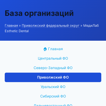
База организаций
Главная
»
Приволжский федеральный округ
» МедиЛаб
Esthetic Dental
🏠 Главная
Центральный ФО
Северо-Западный ФО
Приволжский ФО
Уральский ФО
Сибирский ФО
Дальневосточный ФО