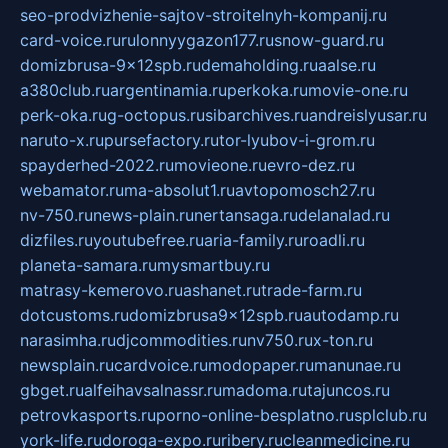
seo-prodvizhenie-sajtov-stroitelnyh-kompanij.ru
card-voice.ru
rulonnyygazon177.ru
snow-guard.ru
domizbrusa-9x12spb.ru
demaholding.ru
aalse.ru
a380club.ru
argentinamia.ru
perkoka.ru
movie-one.ru
perk-oka.ru
g-octopus.ru
sibarchives.ru
andreislyusar.ru
naruto-x.ru
pursefactory.ru
tor-lyubov-i-grom.ru
spayderhed-2022.ru
movieone.ru
evro-dez.ru
webamator.ru
ma-absolut1.ru
avtopomosch27.ru
nv-750.ru
news-plain.ru
nertansaga.ru
delanalad.ru
dizfiles.ru
youtubefree.ru
aria-family.ru
roadli.ru
planeta-samara.ru
mysmartbuy.ru
matrasy-kemerovo.ru
ashanet.ru
trade-farm.ru
dotcustoms.ru
domizbrusa9x12spb.ru
autodamp.ru
narasimha.ru
djcommodities.ru
nv750.ru
x-ton.ru
newsplain.ru
cardvoice.ru
modopaper.ru
manunae.ru
gbget.ru
alfeihavsalnassr.ru
madoma.ru
tajuncos.ru
petrovkasports.ru
porno-online-besplatno.ru
splclub.ru
york-life.ru
doroga-expo.ru
ribery.ru
cleanmedicine.ru