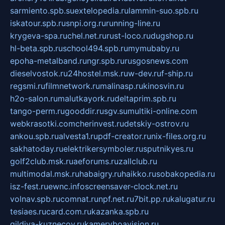
sarmiento.spb.su
extelopedia.ru
lammin-suo.spb.ru
iskatour.spb.ru
snpi.org.ru
running-line.ru
krygeva-spa.ru
chel.net.ru
rust-loco.ru
dugshop.ru
hl-beta.spb.ru
school494.spb.ru
mymubaby.ru
epoha-metalband.ru
ngr.spb.ru
rusgosnews.com
dieselvostok.ru
24hostel.msk.ru
w-dev.ru
f-ship.ru
regsmi.ru
filmnetwork.ru
malinasp.ru
kinosvin.ru
h2o-salon.ru
malutkayork.ru
deltaprim.spb.ru
tango-perm.ru
gooddir.ru
sgv.su
multiki-online.com
webkrasotki.com
cherinvest.ru
detskiy-ostrov.ru
ankou.spb.ru
alvesta1.ru
pdf-creator.ru
nix-files.org.ru
sakhatoday.ru
elektrikersymboler.ru
sputnikyes.ru
golf2club.msk.ru
aeforums.ru
zallclub.ru
multimodal.msk.ru
habaigry.ru
haikko.ru
sobakopedia.ru
isz-fest.ru
ewnc.info
screensaver-clock.net.ru
volnav.spb.ru
comnat.ru
npf.net.ru
7bit.pp.ru
kalugatur.ru
tesiaes.ru
card.com.ru
kazanka.spb.ru
gildiya-kuznecov.ru
kameryboavision.ru