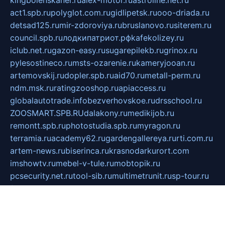
kingbolenskaner.ru
alex-motor.ru
astroline.net.ru
act1.spb.ru
polyglot.com.ru
gidlipetsk.ru
ooo-driada.ru
detsad125.ru
mir-zdoroviya.ru
bruslanovo.ru
siterem.ru
council.spb.ru
лодкипатриот.рф
kafekolizey.ru
iclub.net.ru
gazon-easy.ru
sugarepilekb.ru
grinox.ru
pylesostineco.ru
msts-ozarenie.ru
kameryjooan.ru
artemovskij.ru
dopler.spb.ru
aid70.ru
metall-perm.ru
ndm.msk.ru
ratingzooshop.ru
apiaccess.ru
globalautotrade.info
bezverhovskoe.ru
drsschool.ru
ZOOSMART.SPB.RU
dalakony.ru
medikijob.ru
remontt.spb.ru
photostudia.spb.ru
myragon.ru
terramia.ru
academy62.ru
gardengallereya.ru
rti.com.ru
artem-news.ru
biserinca.ru
krasnodarkurort.com
imshowtv.ru
mebel-v-tule.ru
mobtopik.ru
pcsecurity.net.ru
tool-sib.ru
multimetrunit.ru
sp-tour.ru
fan-cs.ru
santeh-russia.ru
symbian9.net.ru
DSHAIR.RU
tmmotors.spb.ru
xjocuricopii.com
musavtomat.msk.ru
obustrojdom.ru
sovetcik.ru
ybaranovskaya.ru