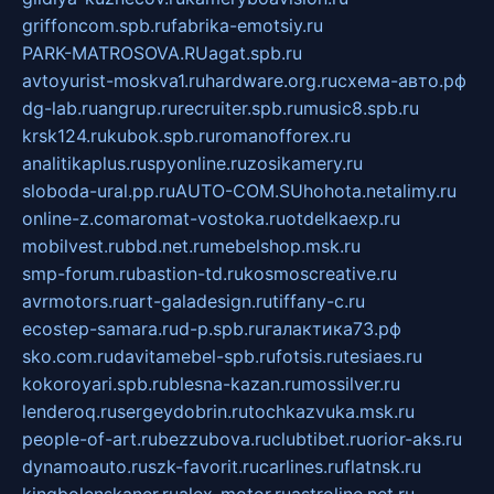
griffoncom.spb.ru
fabrika-emotsiy.ru
PARK-MATROSOVA.RU
agat.spb.ru
avtoyurist-moskva1.ru
hardware.org.ru
схема-авто.рф
dg-lab.ru
angrup.ru
recruiter.spb.ru
music8.spb.ru
krsk124.ru
kubok.spb.ru
romanofforex.ru
analitikaplus.ru
spyonline.ru
zosikamery.ru
sloboda-ural.pp.ru
AUTO-COM.SU
hohota.net
alimy.ru
online-z.com
aromat-vostoka.ru
otdelkaexp.ru
mobilvest.ru
bbd.net.ru
mebelshop.msk.ru
smp-forum.ru
bastion-td.ru
kosmoscreative.ru
avrmotors.ru
art-galadesign.ru
tiffany-c.ru
ecostep-samara.ru
d-p.spb.ru
галактика73.рф
sko.com.ru
davitamebel-spb.ru
fotsis.ru
tesiaes.ru
kokoroyari.spb.ru
blesna-kazan.ru
mossilver.ru
lenderoq.ru
sergeydobrin.ru
tochkazvuka.msk.ru
people-of-art.ru
bezzubova.ru
clubtibet.ru
orior-aks.ru
dynamoauto.ru
szk-favorit.ru
carlines.ru
flatnsk.ru