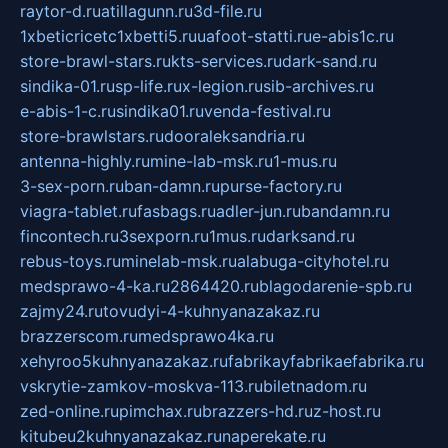
raytor-d.ru
atillagunn.ru
3d-file.ru
1xbeticricetc1xbetti5.ru
uafoot-statti.ru
e-abis1c.ru
store-brawl-stars.ru
kts-services.ru
dark-sand.ru
sindika-01.ru
sp-life.ru
x-legion.ru
sib-archives.ru
e-abis-1-c.ru
sindika01.ru
venda-festival.ru
store-brawlstars.ru
dooraleksandria.ru
antenna-highly.ru
mine-lab-msk.ru
1-mus.ru
3-sex-porn.ru
ban-damn.ru
purse-factory.ru
viagra-tablet.ru
fasbags.ru
adler-jun.ru
bandamn.ru
fincontech.ru
3sexporn.ru
1mus.ru
darksand.ru
rebus-toys.ru
minelab-msk.ru
alabuga-cityhotel.ru
medsprawo-4-ka.ru
2864420.ru
blagodarenie-spb.ru
zajmy24.ru
tovudyi-4-kuhnyanazakaz.ru
brazzerscom.ru
medsprawo4ka.ru
xehyroo5kuhnyanazakaz.ru
fabrikayfabrikaefabrika.ru
vskrytie-zamkov-moskva-113.ru
biletnadom.ru
zed-online.ru
pimchax.ru
brazzers-hd.ru
z-host.ru
kitubeu2kuhnyanazakaz.ru
naperekate.ru