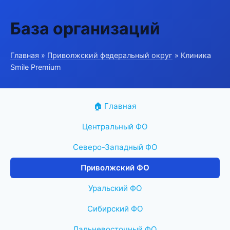
База организаций
Главная
»
Приволжский федеральный округ
» Клиника
Smile Premium
🏠 Главная
Центральный ФО
Северо-Западный ФО
Приволжский ФО
Уральский ФО
Сибирский ФО
Дальневосточный ФО