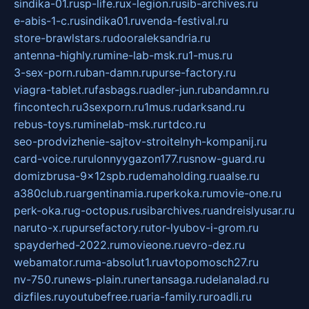
sindika-01.ru
sp-life.ru
x-legion.ru
sib-archives.ru
e-abis-1-c.ru
sindika01.ru
venda-festival.ru
store-brawlstars.ru
dooraleksandria.ru
antenna-highly.ru
mine-lab-msk.ru
1-mus.ru
3-sex-porn.ru
ban-damn.ru
purse-factory.ru
viagra-tablet.ru
fasbags.ru
adler-jun.ru
bandamn.ru
fincontech.ru
3sexporn.ru
1mus.ru
darksand.ru
rebus-toys.ru
minelab-msk.ru
rtdco.ru
seo-prodvizhenie-sajtov-stroitelnyh-kompanij.ru
card-voice.ru
rulonnyygazon177.ru
snow-guard.ru
domizbrusa-9x12spb.ru
demaholding.ru
aalse.ru
a380club.ru
argentinamia.ru
perkoka.ru
movie-one.ru
perk-oka.ru
g-octopus.ru
sibarchives.ru
andreislyusar.ru
naruto-x.ru
pursefactory.ru
tor-lyubov-i-grom.ru
spayderhed-2022.ru
movieone.ru
evro-dez.ru
webamator.ru
ma-absolut1.ru
avtopomosch27.ru
nv-750.ru
news-plain.ru
nertansaga.ru
delanalad.ru
dizfiles.ru
youtubefree.ru
aria-family.ru
roadli.ru