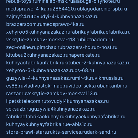
rebus-toys.ru
minelab-msk.ru
alabuga-cityhotel.ru
medsprawo-4-ka.ru
2864420.ru
blagodarenie-spb.ru
zajmy24.ru
tovudyi-4-kuhnyanazakaz.ru
brazzerscom.ru
medsprawo4ka.ru
xehyroo5kuhnyanazakaz.ru
fabrikayfabrikaefabrika.ru
vskrytie-zamkov-moskva-113.ru
biletnadom.ru
zed-online.ru
pimchax.ru
brazzers-hd.ru
z-host.ru
kitubeu2kuhnyanazakaz.ru
naperekate.ru
kuhnyaofabrikaufabrik.ru
kitubeu-2-kuhnyanazakaz.ru
xehyroo-5-kuhnyanazakaz.ru
cs-68.ru
guzywia-4-kuhnyanazakaz.ru
mir-tk.ru
vlknrussia.ru
cs68.ru
vladivostok-map.ru
video-seks.ru
bankaribi.ru
raszar.ru
vskrytie-zamkov-moskva113.ru
lipetsktelecom.ru
tovudyi4kuhnyanazakaz.ru
seksuzb.ru
guzywia4kuhnyanazakaz.ru
fabrikaofabrikaokuhny.ru
kuhnyaekuhnyaafabrika.ru
kuhnyaykuhnyayfabrika.ru
e-abis1c.ru
store-brawl-stars.ru
kts-services.ru
dark-sand.ru