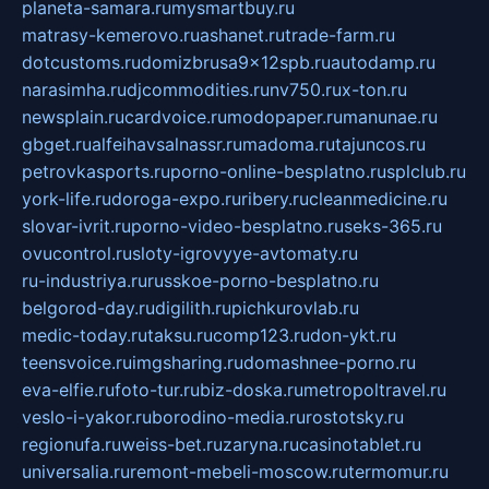
planeta-samara.ru
mysmartbuy.ru
matrasy-kemerovo.ru
ashanet.ru
trade-farm.ru
dotcustoms.ru
domizbrusa9x12spb.ru
autodamp.ru
narasimha.ru
djcommodities.ru
nv750.ru
x-ton.ru
newsplain.ru
cardvoice.ru
modopaper.ru
manunae.ru
gbget.ru
alfeihavsalnassr.ru
madoma.ru
tajuncos.ru
petrovkasports.ru
porno-online-besplatno.ru
splclub.ru
york-life.ru
doroga-expo.ru
ribery.ru
cleanmedicine.ru
slovar-ivrit.ru
porno-video-besplatno.ru
seks-365.ru
ovucontrol.ru
sloty-igrovyye-avtomaty.ru
ru-industriya.ru
russkoe-porno-besplatno.ru
belgorod-day.ru
digilith.ru
pichkurovlab.ru
medic-today.ru
taksu.ru
comp123.ru
don-ykt.ru
teensvoice.ru
imgsharing.ru
domashnee-porno.ru
eva-elfie.ru
foto-tur.ru
biz-doska.ru
metropoltravel.ru
veslo-i-yakor.ru
borodino-media.ru
rostotsky.ru
regionufa.ru
weiss-bet.ru
zaryna.ru
casinotablet.ru
universalia.ru
remont-mebeli-moscow.ru
termomur.ru