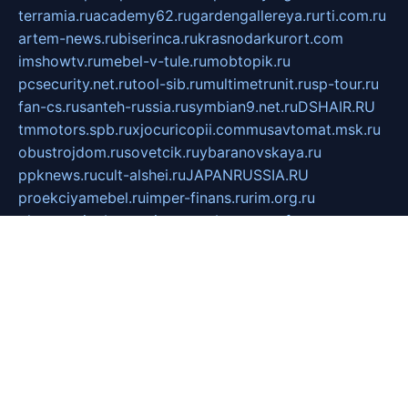
terramia.ru
academy62.ru
gardengallereya.ru
rti.com.ru
artem-news.ru
biserinca.ru
krasnodarkurort.com
imshowtv.ru
mebel-v-tule.ru
mobtopik.ru
pcsecurity.net.ru
tool-sib.ru
multimetrunit.ru
sp-tour.ru
fan-cs.ru
santeh-russia.ru
symbian9.net.ru
DSHAIR.RU
tmmotors.spb.ru
xjocuricopii.com
musavtomat.msk.ru
obustrojdom.ru
sovetcik.ru
ybaranovskaya.ru
ppknews.ru
cult-alshei.ru
JAPANRUSSIA.RU
proekciyamebel.ru
imper-finans.ru
rim.org.ru
glamourai.ru
brassminus.ru
zabor-pro.ru
ftn.pp.ru
dorogoe58.ru
laimengpacker.ru
kuzova-zapchasti.ru
sageerp.ru
taxodrom.ru
dsrazvitie.ru
hardcity.net.ru
ratinghomegames.ru
topservice25.ru
gubernyan.ru
gtglasslined.ru
ii4.ru
tssport.spb.ru
andorra24.com
blackwallstreet.ru
oboimos.ru
optim-doors.com.ru
ikuch.ru
nycr.org.ru
npa21.ru
vremya-ch.spb.ru
desert000.ru
ivtorgi.ru
ifiori.ru
catalog-statei.ru
dcv.org.ru
spetsmaster174.ru
ipkameryhiseeu.ru