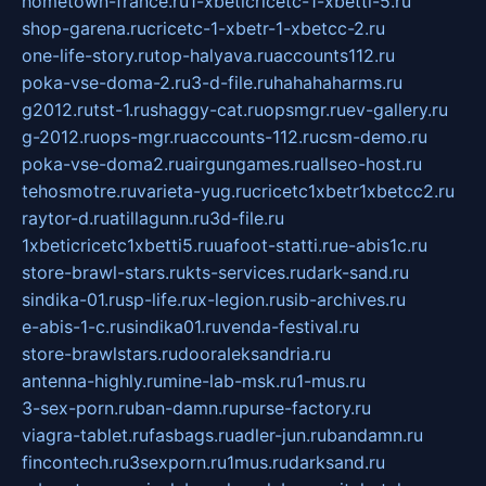
hometown-france.ru
1-xbeticricetc-1-xbetti-5.ru
shop-garena.ru
cricetc-1-xbetr-1-xbetcc-2.ru
one-life-story.ru
top-halyava.ru
accounts112.ru
poka-vse-doma-2.ru
3-d-file.ru
hahahaharms.ru
g2012.ru
tst-1.ru
shaggy-cat.ru
opsmgr.ru
ev-gallery.ru
g-2012.ru
ops-mgr.ru
accounts-112.ru
csm-demo.ru
poka-vse-doma2.ru
airgungames.ru
allseo-host.ru
tehosmotre.ru
varieta-yug.ru
cricetc1xbetr1xbetcc2.ru
raytor-d.ru
atillagunn.ru
3d-file.ru
1xbeticricetc1xbetti5.ru
uafoot-statti.ru
e-abis1c.ru
store-brawl-stars.ru
kts-services.ru
dark-sand.ru
sindika-01.ru
sp-life.ru
x-legion.ru
sib-archives.ru
e-abis-1-c.ru
sindika01.ru
venda-festival.ru
store-brawlstars.ru
dooraleksandria.ru
antenna-highly.ru
mine-lab-msk.ru
1-mus.ru
3-sex-porn.ru
ban-damn.ru
purse-factory.ru
viagra-tablet.ru
fasbags.ru
adler-jun.ru
bandamn.ru
fincontech.ru
3sexporn.ru
1mus.ru
darksand.ru