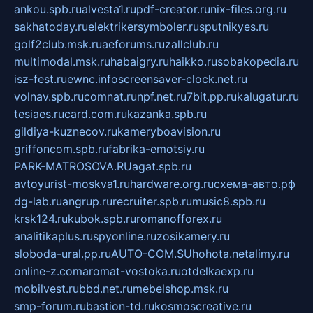
ankou.spb.ru
alvesta1.ru
pdf-creator.ru
nix-files.org.ru
sakhatoday.ru
elektrikersymboler.ru
sputnikyes.ru
golf2club.msk.ru
aeforums.ru
zallclub.ru
multimodal.msk.ru
habaigry.ru
haikko.ru
sobakopedia.ru
isz-fest.ru
ewnc.info
screensaver-clock.net.ru
volnav.spb.ru
comnat.ru
npf.net.ru
7bit.pp.ru
kalugatur.ru
tesiaes.ru
card.com.ru
kazanka.spb.ru
gildiya-kuznecov.ru
kameryboavision.ru
griffoncom.spb.ru
fabrika-emotsiy.ru
PARK-MATROSOVA.RU
agat.spb.ru
avtoyurist-moskva1.ru
hardware.org.ru
схема-авто.рф
dg-lab.ru
angrup.ru
recruiter.spb.ru
music8.spb.ru
krsk124.ru
kubok.spb.ru
romanofforex.ru
analitikaplus.ru
spyonline.ru
zosikamery.ru
sloboda-ural.pp.ru
AUTO-COM.SU
hohota.net
alimy.ru
online-z.com
aromat-vostoka.ru
otdelkaexp.ru
mobilvest.ru
bbd.net.ru
mebelshop.msk.ru
smp-forum.ru
bastion-td.ru
kosmoscreative.ru