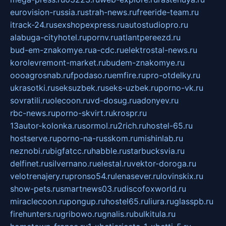
eurovision-russia.ru
strah-news.ru
freeride-team.ru
itrack-24.ru
sexshopexpress.ru
autostudiopro.ru
alabuga-cityhotel.ru
pornv.ru
atlantpereezd.ru
bud-em-znakomye.ru
a-cdc.ru
elektrostal-news.ru
korolevremont-market.ru
budem-znakomye.ru
oooagrosnab.ru
fpodaso.ru
emfire.ru
pro-otdelky.ru
ukrasotki.ru
seksuzbek.ru
seks-uzbek.ru
porno-vk.ru
sovratili.ru
olecoon.ru
vd-dosug.ru
adonyev.ru
rbc-news.ru
porno-skvirt.ru
krospr.ru
13autor-kolonka.ru
sormol.ru
2rich.ru
hostel-65.ru
hostserve.ru
porno-na-russkom.ru
mishinlab.ru
neznobi.ru
bigfatcc.ru
habble.ru
starbucksvia.ru
delfinet.ru
silvernano.ru
elestal.ru
vektor-doroga.ru
velotrenajery.ru
pronso54.ru
lenasever.ru
lovinskix.ru
show-pets.ru
smartnews03.ru
discofoxworld.ru
miraclecoon.ru
pongup.ru
hostel65.ru
liura.ru
glasspb.ru
firehunters.ru
gribowo.ru
gnalis.ru
bulkitula.ru