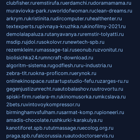
clubfisher.ru
remstirufa.ru
erdamchi.ru
doramamama.ru
muraviovka-park.ru
worldofwoman.ru
clean-dreams.ru
arkrym.ru
kristinita.ru
dircomputer.ru
healthenter.ru
textexperts.ru
pivnaya-kruzhka.ru
kinofilmy-2021.ru
demolalapaluza.ru
tanyavanya.ru
remstir-tolyatti.ru
msdip.ru
jdol.ru
sokolovr.ru
newtech-spb.ru
rezemkleim.ru
massage-tai.ru
seonub.ru
zvonitut.ru
biolisichka24.ru
mncraft-download.ru
algoritm-sistema.ru
godflesh.ru
ru-industria.ru
zebra-tlt.ru
okna-proficom.ru
erynok.ru
onlinekinospace.ru
startupstudio-fefu.ru
zarges-ru.ru
gegenjustizunrecht.ru
autobalashov.ru
utrovortu.ru
spiski-firm.ru
elara-m.ru
kinomusorka.ru
mkcslava.ru
2bets.ru
vintovoykompressor.ru
birminghamvsfulham.ru
sarmat-komp.ru
pioneeri.ru
amadis-chocolate.ru
shkurki-karakulya.ru
kanotiforet.spb.ru
tutmassage.ru
ecolog.org.ru
praga.spb.ru
falcorussia.ru
autodoctorservis.ru