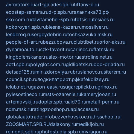
avrmotors.ru
art-galadesign.ru
tiffany-c.ru
ecostep-samara.ru
d-p.spb.ru
галактика73.рф
sko.com.ru
davitamebel-spb.ru
fotsis.ru
tesiaes.ru
kokoroyari.spb.ru
blesna-kazan.ru
mossilver.ru
lenderoq.ru
sergeydobrin.ru
tochkazvuka.msk.ru
people-of-art.ru
bezzubova.ru
clubtibet.ru
orior-aks.ru
dynamoauto.ru
szk-favorit.ru
carlines.ru
flatnsk.ru
kingbolenskaner.ru
alex-motor.ru
astroline.net.ru
act1.spb.ru
polyglot.com.ru
gidlipetsk.ru
ooo-driada.ru
detsad125.ru
mir-zdoroviya.ru
bruslanovo.ru
siterem.ru
council.spb.ru
лодкипатриот.рф
kafekolizey.ru
iclub.net.ru
gazon-easy.ru
sugarepilekb.ru
grinox.ru
pylesostineco.ru
msts-ozarenie.ru
kameryjooan.ru
artemovskij.ru
dopler.spb.ru
aid70.ru
metall-perm.ru
ndm.msk.ru
ratingzooshop.ru
apiaccess.ru
globalautotrade.info
bezverhovskoe.ru
drsschool.ru
ZOOSMART.SPB.RU
dalakony.ru
medikijob.ru
remontt.spb.ru
photostudia.spb.ru
myragon.ru