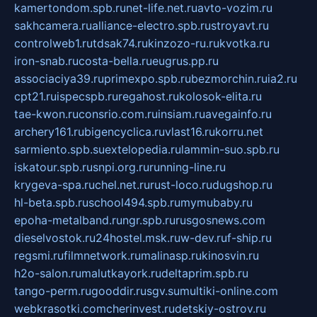
kamertondom.spb.ru
net-life.net.ru
avto-vozim.ru
sakhcamera.ru
alliance-electro.spb.ru
stroyavt.ru
controlweb1.ru
tdsak74.ru
kinzozo-ru.ru
kvotka.ru
iron-snab.ru
costa-bella.ru
eugrus.pp.ru
associaciya39.ru
primexpo.spb.ru
bezmorchin.ru
ia2.ru
cpt21.ru
ispecspb.ru
regahost.ru
kolosok-elita.ru
tae-kwon.ru
consrio.com.ru
insiam.ru
avegainfo.ru
archery161.ru
bigencyclica.ru
vlast16.ru
korru.net
sarmiento.spb.su
extelopedia.ru
lammin-suo.spb.ru
iskatour.spb.ru
snpi.org.ru
running-line.ru
krygeva-spa.ru
chel.net.ru
rust-loco.ru
dugshop.ru
hl-beta.spb.ru
school494.spb.ru
mymubaby.ru
epoha-metalband.ru
ngr.spb.ru
rusgosnews.com
dieselvostok.ru
24hostel.msk.ru
w-dev.ru
f-ship.ru
regsmi.ru
filmnetwork.ru
malinasp.ru
kinosvin.ru
h2o-salon.ru
malutkayork.ru
deltaprim.spb.ru
tango-perm.ru
gooddir.ru
sgv.su
multiki-online.com
webkrasotki.com
cherinvest.ru
detskiy-ostrov.ru