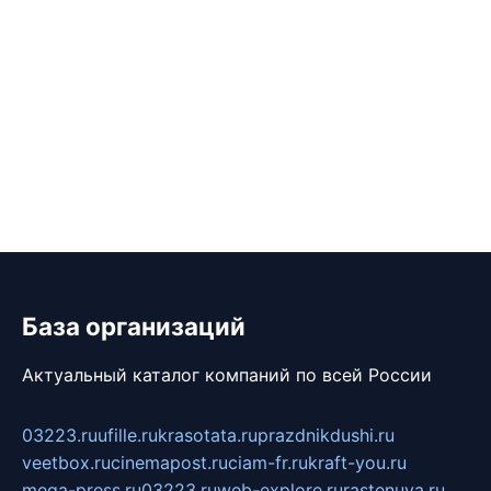
База организаций
Актуальный каталог компаний по всей России
03223.ru
ufille.ru
krasotata.ru
prazdnikdushi.ru
veetbox.ru
cinemapost.ru
ciam-fr.ru
kraft-you.ru
mega-press.ru
03223.ru
web-explore.ru
rastenuya.ru