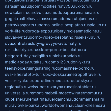
narasimha.ru
djcommodities.ru
nv750.ru
x-ton.ru
newsplain.ru
cardvoice.ru
modopaper.ru
manunae.ru
gbget.ru
alfeihavsalnassr.ru
madoma.ru
tajuncos.ru
petrovkasports.ru
porno-online-besplatno.ru
splclub.ru
york-life.ru
doroga-expo.ru
ribery.ru
cleanmedicine.ru
slovar-ivrit.ru
porno-video-besplatno.ru
seks-365.ru
ovucontrol.ru
sloty-igrovyye-avtomaty.ru
ru-industriya.ru
russkoe-porno-besplatno.ru
belgorod-day.ru
digilith.ru
pichkurovlab.ru
medic-today.ru
taksu.ru
comp123.ru
don-ykt.ru
teensvoice.ru
imgsharing.ru
domashnee-porno.ru
eva-elfie.ru
foto-tur.ru
biz-doska.ru
metropoltravel.ru
veslo-i-yakor.ru
borodino-media.ru
rostotsky.ru
regionufa.ru
weiss-bet.ru
zaryna.ru
casinotablet.ru
universalia.ru
remont-mebeli-moscow.ru
termomur.ru
clubfisher.ru
remstirufa.ru
erdamchi.ru
doramamama.ru
muraviovka-park.ru
worldofwoman.ru
clean-dreams.ru