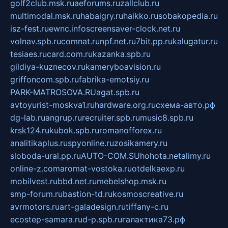
golf2club.msk.ru
aeforums.ru
zallclub.ru
multimodal.msk.ru
habaigry.ru
haikko.ru
sobakopedia.ru
isz-fest.ru
ewnc.info
screensaver-clock.net.ru
volnav.spb.ru
comnat.ru
npf.net.ru
7bit.pp.ru
kalugatur.ru
tesiaes.ru
card.com.ru
kazanka.spb.ru
gildiya-kuznecov.ru
kameryboavision.ru
griffoncom.spb.ru
fabrika-emotsiy.ru
PARK-MATROSOVA.RU
agat.spb.ru
avtoyurist-moskva1.ru
hardware.org.ru
схема-авто.рф
dg-lab.ru
angrup.ru
recruiter.spb.ru
music8.spb.ru
krsk124.ru
kubok.spb.ru
romanofforex.ru
analitikaplus.ru
spyonline.ru
zosikamery.ru
sloboda-ural.pp.ru
AUTO-COM.SU
hohota.net
alimy.ru
online-z.com
aromat-vostoka.ru
otdelkaexp.ru
mobilvest.ru
bbd.net.ru
mebelshop.msk.ru
smp-forum.ru
bastion-td.ru
kosmoscreative.ru
avrmotors.ru
art-galadesign.ru
tiffany-c.ru
ecostep-samara.ru
d-p.spb.ru
галактика73.рф