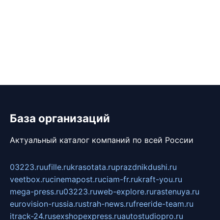
База организаций
Актуальный каталог компаний по всей России
03223.ru
ufille.ru
krasotata.ru
prazdnikdushi.ru
veetbox.ru
cinemapost.ru
ciam-fr.ru
kraft-you.ru
mega-press.ru
03223.ru
web-explore.ru
rastenuya.ru
eurovision-russia.ru
strah-news.ru
freeride-team.ru
itrack-24.ru
sexshopexpress.ru
autostudiopro.ru