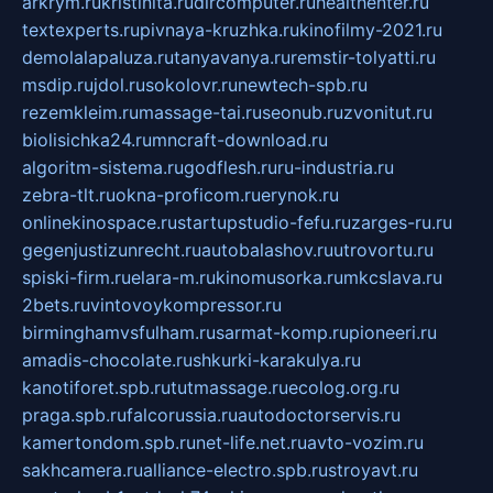
arkrym.ru
kristinita.ru
dircomputer.ru
healthenter.ru
textexperts.ru
pivnaya-kruzhka.ru
kinofilmy-2021.ru
demolalapaluza.ru
tanyavanya.ru
remstir-tolyatti.ru
msdip.ru
jdol.ru
sokolovr.ru
newtech-spb.ru
rezemkleim.ru
massage-tai.ru
seonub.ru
zvonitut.ru
biolisichka24.ru
mncraft-download.ru
algoritm-sistema.ru
godflesh.ru
ru-industria.ru
zebra-tlt.ru
okna-proficom.ru
erynok.ru
onlinekinospace.ru
startupstudio-fefu.ru
zarges-ru.ru
gegenjustizunrecht.ru
autobalashov.ru
utrovortu.ru
spiski-firm.ru
elara-m.ru
kinomusorka.ru
mkcslava.ru
2bets.ru
vintovoykompressor.ru
birminghamvsfulham.ru
sarmat-komp.ru
pioneeri.ru
amadis-chocolate.ru
shkurki-karakulya.ru
kanotiforet.spb.ru
tutmassage.ru
ecolog.org.ru
praga.spb.ru
falcorussia.ru
autodoctorservis.ru
kamertondom.spb.ru
net-life.net.ru
avto-vozim.ru
sakhcamera.ru
alliance-electro.spb.ru
stroyavt.ru