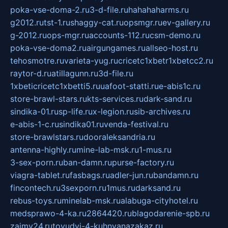
poka-vse-doma-2.ru
3-d-file.ru
hahahaharms.ru
g2012.ru
tst-1.ru
shaggy-cat.ru
opsmgr.ru
ev-gallery.ru
g-2012.ru
ops-mgr.ru
accounts-112.ru
csm-demo.ru
poka-vse-doma2.ru
airgungames.ru
allseo-host.ru
tehosmotre.ru
varieta-yug.ru
cricetc1xbetr1xbetcc2.ru
raytor-d.ru
atillagunn.ru
3d-file.ru
1xbeticricetc1xbetti5.ru
uafoot-statti.ru
e-abis1c.ru
store-brawl-stars.ru
kts-services.ru
dark-sand.ru
sindika-01.ru
sp-life.ru
x-legion.ru
sib-archives.ru
e-abis-1-c.ru
sindika01.ru
venda-festival.ru
store-brawlstars.ru
dooraleksandria.ru
antenna-highly.ru
mine-lab-msk.ru
1-mus.ru
3-sex-porn.ru
ban-damn.ru
purse-factory.ru
viagra-tablet.ru
fasbags.ru
adler-jun.ru
bandamn.ru
fincontech.ru
3sexporn.ru
1mus.ru
darksand.ru
rebus-toys.ru
minelab-msk.ru
alabuga-cityhotel.ru
medsprawo-4-ka.ru
2864420.ru
blagodarenie-spb.ru
zajmy24.ru
tovudyi-4-kuhnyanazakaz.ru