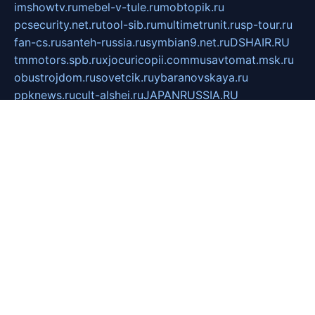
imshowtv.ru
mebel-v-tule.ru
mobtopik.ru
pcsecurity.net.ru
tool-sib.ru
multimetrunit.ru
sp-tour.ru
fan-cs.ru
santeh-russia.ru
symbian9.net.ru
DSHAIR.RU
tmmotors.spb.ru
xjocuricopii.com
musavtomat.msk.ru
obustrojdom.ru
sovetcik.ru
ybaranovskaya.ru
ppknews.ru
cult-alshei.ru
JAPANRUSSIA.RU
proekciyamebel.ru
imper-finans.ru
rim.org.ru
glamourai.ru
brassminus.ru
zabor-pro.ru
ftn.pp.ru
dorogoe58.ru
laimengpacker.ru
kuzova-zapchasti.ru
sageerp.ru
taxodrom.ru
dsrazvitie.ru
hardcity.net.ru
ratinghomegames.ru
topservice25.ru
gubernyan.ru
gtglasslined.ru
ii4.ru
tssport.spb.ru
andorra24.com
blackwallstreet.ru
oboimos.ru
optim-doors.com.ru
ikuch.ru
nycr.org.ru
npa21.ru
vremya-ch.spb.ru
desert000.ru
ivtorgi.ru
ifiori.ru
catalog-statei.ru
dcv.org.ru
spetsmaster174.ru
ipkameryhiseeu.ru
dum26.ru
ruspol.spb.ru
fr-opendp.ru
kam-solnyshko.ru
cheyenne-arapaho.ru
sevzapmetal.spb.ru