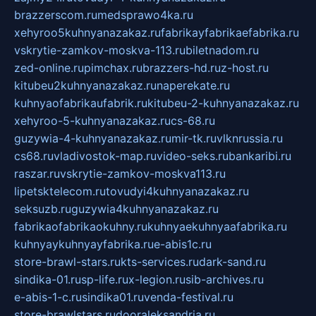
brazzerscom.ru
medsprawo4ka.ru
xehyroo5kuhnyanazakaz.ru
fabrikayfabrikaefabrika.ru
vskrytie-zamkov-moskva-113.ru
biletnadom.ru
zed-online.ru
pimchax.ru
brazzers-hd.ru
z-host.ru
kitubeu2kuhnyanazakaz.ru
naperekate.ru
kuhnyaofabrikaufabrik.ru
kitubeu-2-kuhnyanazakaz.ru
xehyroo-5-kuhnyanazakaz.ru
cs-68.ru
guzywia-4-kuhnyanazakaz.ru
mir-tk.ru
vlknrussia.ru
cs68.ru
vladivostok-map.ru
video-seks.ru
bankaribi.ru
raszar.ru
vskrytie-zamkov-moskva113.ru
lipetsktelecom.ru
tovudyi4kuhnyanazakaz.ru
seksuzb.ru
guzywia4kuhnyanazakaz.ru
fabrikaofabrikaokuhny.ru
kuhnyaekuhnyaafabrika.ru
kuhnyaykuhnyayfabrika.ru
e-abis1c.ru
store-brawl-stars.ru
kts-services.ru
dark-sand.ru
sindika-01.ru
sp-life.ru
x-legion.ru
sib-archives.ru
e-abis-1-c.ru
sindika01.ru
venda-festival.ru
store-brawlstars.ru
dooraleksandria.ru