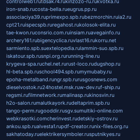
controlweb1.ru
tdsak74.ru
kinzozo-ru.ru
kvotka.ru
iron-snab.ru
costa-bella.ru
eugrus.pp.ru
associaciya39.ru
primexpo.spb.ru
bezmorchin.ru
ia2.ru
cpt21.ru
ispecspb.ru
regahost.ru
kolosok-elita.ru
tae-kwon.ru
consrio.com.ru
insiam.ru
avegainfo.ru
archery161.ru
bigencyclica.ru
vlast16.ru
korru.net
sarmiento.spb.su
extelopedia.ru
lammin-suo.spb.ru
iskatour.spb.ru
snpi.org.ru
running-line.ru
krygeva-spa.ru
chel.net.ru
rust-loco.ru
dugshop.ru
hl-beta.spb.ru
school494.spb.ru
mymubaby.ru
epoha-metalband.ru
ngr.spb.ru
rusgosnews.com
dieselvostok.ru
24hostel.msk.ru
w-dev.ru
f-ship.ru
regsmi.ru
filmnetwork.ru
malinasp.ru
kinosvin.ru
h2o-salon.ru
malutkayork.ru
deltaprim.spb.ru
tango-perm.ru
gooddir.ru
sgv.su
multiki-online.com
webkrasotki.com
cherinvest.ru
detskiy-ostrov.ru
ankou.spb.ru
alvesta1.ru
pdf-creator.ru
nix-files.org.ru
sakhatoday.ru
elektrikersymboler.ru
sputnikyes.ru