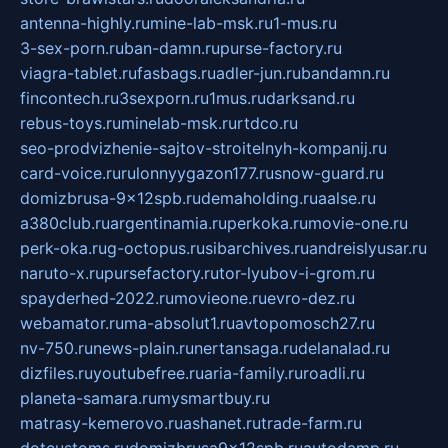
antenna-highly.ru
mine-lab-msk.ru
1-mus.ru
3-sex-porn.ru
ban-damn.ru
purse-factory.ru
viagra-tablet.ru
fasbags.ru
adler-jun.ru
bandamn.ru
fincontech.ru
3sexporn.ru
1mus.ru
darksand.ru
rebus-toys.ru
minelab-msk.ru
rtdco.ru
seo-prodvizhenie-sajtov-stroitelnyh-kompanij.ru
card-voice.ru
rulonnyygazon177.ru
snow-guard.ru
domizbrusa-9x12spb.ru
demaholding.ru
aalse.ru
a380club.ru
argentinamia.ru
perkoka.ru
movie-one.ru
perk-oka.ru
g-octopus.ru
sibarchives.ru
andreislyusar.ru
naruto-x.ru
pursefactory.ru
tor-lyubov-i-grom.ru
spayderhed-2022.ru
movieone.ru
evro-dez.ru
webamator.ru
ma-absolut1.ru
avtopomosch27.ru
nv-750.ru
news-plain.ru
nertansaga.ru
delanalad.ru
dizfiles.ru
youtubefree.ru
aria-family.ru
roadli.ru
planeta-samara.ru
mysmartbuy.ru
matrasy-kemerovo.ru
ashanet.ru
trade-farm.ru
dotcustoms.ru
domizbrusa9x12spb.ru
autodamp.ru