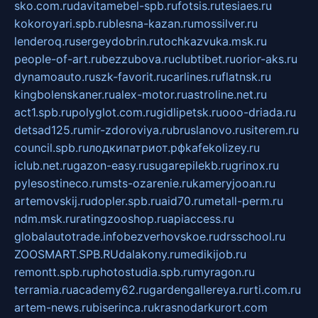
sko.com.ru
davitamebel-spb.ru
fotsis.ru
tesiaes.ru
kokoroyari.spb.ru
blesna-kazan.ru
mossilver.ru
lenderoq.ru
sergeydobrin.ru
tochkazvuka.msk.ru
people-of-art.ru
bezzubova.ru
clubtibet.ru
orior-aks.ru
dynamoauto.ru
szk-favorit.ru
carlines.ru
flatnsk.ru
kingbolenskaner.ru
alex-motor.ru
astroline.net.ru
act1.spb.ru
polyglot.com.ru
gidlipetsk.ru
ooo-driada.ru
detsad125.ru
mir-zdoroviya.ru
bruslanovo.ru
siterem.ru
council.spb.ru
лодкипатриот.рф
kafekolizey.ru
iclub.net.ru
gazon-easy.ru
sugarepilekb.ru
grinox.ru
pylesostineco.ru
msts-ozarenie.ru
kameryjooan.ru
artemovskij.ru
dopler.spb.ru
aid70.ru
metall-perm.ru
ndm.msk.ru
ratingzooshop.ru
apiaccess.ru
globalautotrade.info
bezverhovskoe.ru
drsschool.ru
ZOOSMART.SPB.RU
dalakony.ru
medikijob.ru
remontt.spb.ru
photostudia.spb.ru
myragon.ru
terramia.ru
academy62.ru
gardengallereya.ru
rti.com.ru
artem-news.ru
biserinca.ru
krasnodarkurort.com