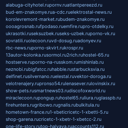
alabuga-cityhotel.ru
pornv.ru
atlantpereezd.ru
bud-em-znakomye.ru
a-cdc.ru
elektrostal-news.ru
korolevremont-market.ru
budem-znakomye.ru
oooagrosnab.ru
fpodaso.ru
emfire.ru
pro-otdelky.ru
ukrasotki.ru
seksuzbek.ru
seks-uzbek.ru
porno-vk.ru
sovratili.ru
olecoon.ru
vd-dosug.ru
adonyev.ru
rbc-news.ru
porno-skvirt.ru
krospr.ru
13autor-kolonka.ru
sormol.ru
2rich.ru
hostel-65.ru
hostserve.ru
porno-na-russkom.ru
mishinlab.ru
neznobi.ru
bigfatcc.ru
habble.ru
starbucksvia.ru
delfinet.ru
silvernano.ru
elestal.ru
vektor-doroga.ru
velotrenajery.ru
pronso54.ru
lenasever.ru
lovinskix.ru
show-pets.ru
smartnews03.ru
discofoxworld.ru
miraclecoon.ru
pongup.ru
hostel65.ru
liura.ru
glasspb.ru
firehunters.ru
gribowo.ru
gnalis.ru
bulkitula.ru
hometown-france.ru
1-xbeticricetc-1-xbetti-5.ru
shop-garena.ru
cricetc-1-xbetr-1-xbetcc-2.ru
one-life-story.ru
top-halyava.ru
accounts112.ru