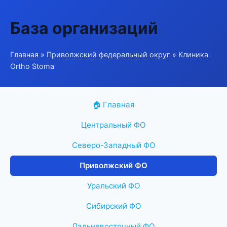
База организаций
Главная
»
Приволжский федеральный округ
» Клиника
Ortho Stoma
🏠 Главная
Центральный ФО
Северо-Западный ФО
Приволжский ФО
Уральский ФО
Сибирский ФО
Дальневосточный ФО