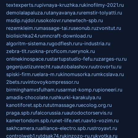
textexperts.ru
pivnaya-kruzhka.ru
kinofilmy-2021.ru
demolalapaluza.ru
tanyavanya.ru
remstir-tolyatti.ru
msdip.ru
jdol.ru
sokolovr.ru
newtech-spb.ru
rezemkleim.ru
massage-tai.ru
seonub.ru
zvonitut.ru
biolisichka24.ru
mncraft-download.ru
algoritm-sistema.ru
godflesh.ru
ru-industria.ru
zebra-tlt.ru
okna-proficom.ru
erynok.ru
onlinekinospace.ru
startupstudio-fefu.ru
zarges-ru.ru
gegenjustizunrecht.ru
autobalashov.ru
utrovortu.ru
spiski-firm.ru
elara-m.ru
kinomusorka.ru
mkcslava.ru
2bets.ru
vintovoykompressor.ru
birminghamvsfulham.ru
sarmat-komp.ru
pioneeri.ru
amadis-chocolate.ru
shkurki-karakulya.ru
kanotiforet.spb.ru
tutmassage.ru
ecolog.org.ru
praga.spb.ru
falcorussia.ru
autodoctorservis.ru
kamertondom.spb.ru
net-life.net.ru
avto-vozim.ru
sakhcamera.ru
alliance-electro.spb.ru
stroyavt.ru
controlweb1.ru
tdsak74.ru
kinzozo-ru.ru
kvotka.ru