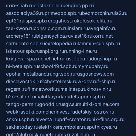
iron-snab.ru
costa-bella.ru
eugrus.pp.ru
associaciya39.ru
primexpo.spb.ru
bezmorchin.ru
ia2.ru
cpt21.ru
ispecspb.ru
regahost.ru
kolosok-elita.ru
tae-kwon.ru
consrio.com.ru
insiam.ru
avegainfo.ru
archery161.ru
bigencyclica.ru
vlast16.ru
korru.net
sarmiento.spb.su
extelopedia.ru
lammin-suo.spb.ru
iskatour.spb.ru
snpi.org.ru
running-line.ru
krygeva-spa.ru
chel.net.ru
rust-loco.ru
dugshop.ru
hl-beta.spb.ru
school494.spb.ru
mymubaby.ru
epoha-metalband.ru
ngr.spb.ru
rusgosnews.com
dieselvostok.ru
24hostel.msk.ru
w-dev.ru
f-ship.ru
regsmi.ru
filmnetwork.ru
malinasp.ru
kinosvin.ru
h2o-salon.ru
malutkayork.ru
deltaprim.spb.ru
tango-perm.ru
gooddir.ru
sgv.su
multiki-online.com
webkrasotki.com
cherinvest.ru
detskiy-ostrov.ru
ankou.spb.ru
alvesta1.ru
pdf-creator.ru
nix-files.org.ru
sakhatoday.ru
elektrikersymboler.ru
sputnikyes.ru
golf2club.msk.ru
aeforums.ru
zallclub.ru