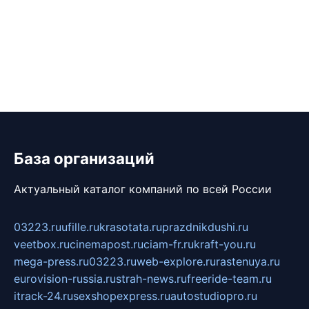
База организаций
Актуальный каталог компаний по всей России
03223.ru
ufille.ru
krasotata.ru
prazdnikdushi.ru
veetbox.ru
cinemapost.ru
ciam-fr.ru
kraft-you.ru
mega-press.ru
03223.ru
web-explore.ru
rastenuya.ru
eurovision-russia.ru
strah-news.ru
freeride-team.ru
itrack-24.ru
sexshopexpress.ru
autostudiopro.ru