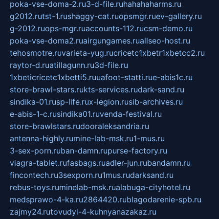
poka-vse-doma-2.ru
3-d-file.ru
hahahaharms.ru
g2012.ru
tst-1.ru
shaggy-cat.ru
opsmgr.ru
ev-gallery.ru
g-2012.ru
ops-mgr.ru
accounts-112.ru
csm-demo.ru
poka-vse-doma2.ru
airgungames.ru
allseo-host.ru
tehosmotre.ru
varieta-yug.ru
cricetc1xbetr1xbetcc2.ru
raytor-d.ru
atillagunn.ru
3d-file.ru
1xbeticricetc1xbetti5.ru
uafoot-statti.ru
e-abis1c.ru
store-brawl-stars.ru
kts-services.ru
dark-sand.ru
sindika-01.ru
sp-life.ru
x-legion.ru
sib-archives.ru
e-abis-1-c.ru
sindika01.ru
venda-festival.ru
store-brawlstars.ru
dooraleksandria.ru
antenna-highly.ru
mine-lab-msk.ru
1-mus.ru
3-sex-porn.ru
ban-damn.ru
purse-factory.ru
viagra-tablet.ru
fasbags.ru
adler-jun.ru
bandamn.ru
fincontech.ru
3sexporn.ru
1mus.ru
darksand.ru
rebus-toys.ru
minelab-msk.ru
alabuga-cityhotel.ru
medsprawo-4-ka.ru
2864420.ru
blagodarenie-spb.ru
zajmy24.ru
tovudyi-4-kuhnyanazakaz.ru