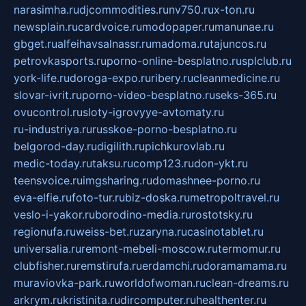
narasimha.ru
djcommodities.ru
nv750.ru
x-ton.ru
newsplain.ru
cardvoice.ru
modopaper.ru
manunae.ru
gbget.ru
alfeihavsalnassr.ru
madoma.ru
tajuncos.ru
petrovkasports.ru
porno-online-besplatno.ru
splclub.ru
york-life.ru
doroga-expo.ru
ribery.ru
cleanmedicine.ru
slovar-ivrit.ru
porno-video-besplatno.ru
seks-365.ru
ovucontrol.ru
sloty-igrovyye-avtomaty.ru
ru-industriya.ru
russkoe-porno-besplatno.ru
belgorod-day.ru
digilith.ru
pichkurovlab.ru
medic-today.ru
taksu.ru
comp123.ru
don-ykt.ru
teensvoice.ru
imgsharing.ru
domashnee-porno.ru
eva-elfie.ru
foto-tur.ru
biz-doska.ru
metropoltravel.ru
veslo-i-yakor.ru
borodino-media.ru
rostotsky.ru
regionufa.ru
weiss-bet.ru
zaryna.ru
casinotablet.ru
universalia.ru
remont-mebeli-moscow.ru
termomur.ru
clubfisher.ru
remstirufa.ru
erdamchi.ru
doramamama.ru
muraviovka-park.ru
worldofwoman.ru
clean-dreams.ru
arkrym.ru
kristinita.ru
dircomputer.ru
healthenter.ru