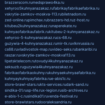
brazzerscom.ru
medsprawo4ka.ru
xehyroo5kuhnyanazakaz.ru
fabrikayfabrikaefabrika.ru
vskrytie-zamkov-moskva-113.ru
biletnadom.ru
zed-online.ru
pimchax.ru
brazzers-hd.ru
z-host.ru
kitubeu2kuhnyanazakaz.ru
naperekate.ru
kuhnyaofabrikaufabrik.ru
kitubeu-2-kuhnyanazakaz.ru
xehyroo-5-kuhnyanazakaz.ru
cs-68.ru
guzywia-4-kuhnyanazakaz.ru
mir-tk.ru
vlknrussia.ru
cs68.ru
vladivostok-map.ru
video-seks.ru
bankaribi.ru
raszar.ru
vskrytie-zamkov-moskva113.ru
lipetsktelecom.ru
tovudyi4kuhnyanazakaz.ru
seksuzb.ru
guzywia4kuhnyanazakaz.ru
fabrikaofabrikaokuhny.ru
kuhnyaekuhnyaafabrika.ru
kuhnyaykuhnyayfabrika.ru
e-abis1c.ru
store-brawl-stars.ru
kts-services.ru
dark-sand.ru
sindika-01.ru
sp-life.ru
x-legion.ru
sib-archives.ru
e-abis-1-c.ru
sindika01.ru
venda-festival.ru
store-brawlstars.ru
dooraleksandria.ru