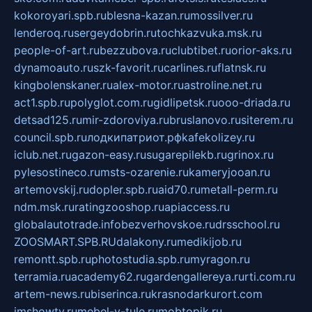
kokoroyari.spb.ru
blesna-kazan.ru
mossilver.ru
lenderoq.ru
sergeydobrin.ru
tochkazvuka.msk.ru
people-of-art.ru
bezzubova.ru
clubtibet.ru
orior-aks.ru
dynamoauto.ru
szk-favorit.ru
carlines.ru
flatnsk.ru
kingbolenskaner.ru
alex-motor.ru
astroline.net.ru
act1.spb.ru
polyglot.com.ru
gidlipetsk.ru
ooo-driada.ru
detsad125.ru
mir-zdoroviya.ru
bruslanovo.ru
siterem.ru
council.spb.ru
лодкипатриот.рф
kafekolizey.ru
iclub.net.ru
gazon-easy.ru
sugarepilekb.ru
grinox.ru
pylesostineco.ru
msts-ozarenie.ru
kameryjooan.ru
artemovskij.ru
dopler.spb.ru
aid70.ru
metall-perm.ru
ndm.msk.ru
ratingzooshop.ru
apiaccess.ru
globalautotrade.info
bezverhovskoe.ru
drsschool.ru
ZOOSMART.SPB.RU
dalakony.ru
medikijob.ru
remontt.spb.ru
photostudia.spb.ru
myragon.ru
terramia.ru
academy62.ru
gardengallereya.ru
rti.com.ru
artem-news.ru
biserinca.ru
krasnodarkurort.com
imshowtv.ru
mebel-v-tule.ru
mobtopik.ru