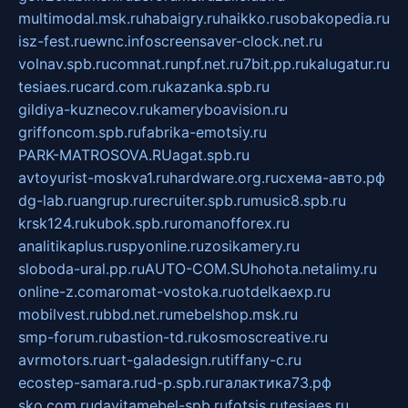
multimodal.msk.ru
habaigry.ru
haikko.ru
sobakopedia.ru
isz-fest.ru
ewnc.info
screensaver-clock.net.ru
volnav.spb.ru
comnat.ru
npf.net.ru
7bit.pp.ru
kalugatur.ru
tesiaes.ru
card.com.ru
kazanka.spb.ru
gildiya-kuznecov.ru
kameryboavision.ru
griffoncom.spb.ru
fabrika-emotsiy.ru
PARK-MATROSOVA.RU
agat.spb.ru
avtoyurist-moskva1.ru
hardware.org.ru
схема-авто.рф
dg-lab.ru
angrup.ru
recruiter.spb.ru
music8.spb.ru
krsk124.ru
kubok.spb.ru
romanofforex.ru
analitikaplus.ru
spyonline.ru
zosikamery.ru
sloboda-ural.pp.ru
AUTO-COM.SU
hohota.net
alimy.ru
online-z.com
aromat-vostoka.ru
otdelkaexp.ru
mobilvest.ru
bbd.net.ru
mebelshop.msk.ru
smp-forum.ru
bastion-td.ru
kosmoscreative.ru
avrmotors.ru
art-galadesign.ru
tiffany-c.ru
ecostep-samara.ru
d-p.spb.ru
галактика73.рф
sko.com.ru
davitamebel-spb.ru
fotsis.ru
tesiaes.ru