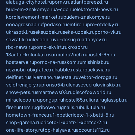
alabuga-cityhotel.ru
pornv.ru
atlantpereezd.ru
bud-em-znakomye.ru
a-cdc.ru
elektrostal-news.ru
korolevremont-market.ru
budem-znakomye.ru
oooagrosnab.ru
fpodaso.ru
emfire.ru
pro-otdelky.ru
ukrasotki.ru
seksuzbek.ru
seks-uzbek.ru
porno-vk.ru
sovratili.ru
olecoon.ru
vd-dosug.ru
adonyev.ru
rbc-news.ru
porno-skvirt.ru
krospr.ru
13autor-kolonka.ru
sormol.ru
2rich.ru
hostel-65.ru
hostserve.ru
porno-na-russkom.ru
mishinlab.ru
neznobi.ru
bigfatcc.ru
habble.ru
starbucksvia.ru
delfinet.ru
silvernano.ru
elestal.ru
vektor-doroga.ru
velotrenajery.ru
pronso54.ru
lenasever.ru
lovinskix.ru
show-pets.ru
smartnews03.ru
discofoxworld.ru
miraclecoon.ru
pongup.ru
hostel65.ru
liura.ru
glasspb.ru
firehunters.ru
gribowo.ru
gnalis.ru
bulkitula.ru
hometown-france.ru
1-xbeticricetc-1-xbetti-5.ru
shop-garena.ru
cricetc-1-xbetr-1-xbetcc-2.ru
one-life-story.ru
top-halyava.ru
accounts112.ru