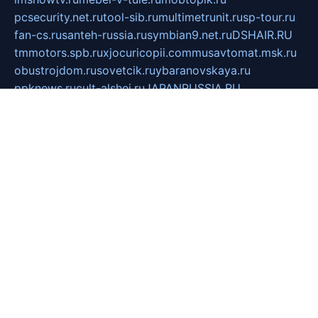
pcsecurity.net.ru
tool-sib.ru
multimetrunit.ru
sp-tour.ru
fan-cs.ru
santeh-russia.ru
symbian9.net.ru
DSHAIR.RU
tmmotors.spb.ru
xjocuricopii.com
musavtomat.msk.ru
obustrojdom.ru
sovetcik.ru
ybaranovskaya.ru
ppknews.ru
cult-alshei.ru
JAPANRUSSIA.RU
proekciyamebel.ru
imper-finans.ru
rim.org.ru
glamourai.ru
brassminus.ru
zabor-pro.ru
ftn.pp.ru
dorogoe58.ru
laimengpacker.ru
kuzova-zapchasti.ru
sageerp.ru
taxodrom.ru
dsrazvitie.ru
hardcity.net.ru
ratinghomegames.ru
topservice25.ru
gubernyan.ru
gtglasslined.ru
ii4.ru
tssport.spb.ru
andorra24.com
blackwallstreet.ru
oboimos.ru
optim-doors.com.ru
ikuch.ru
nycr.org.ru
npa21.ru
vremya-ch.spb.ru
desert000.ru
ivtorgi.ru
ifiori.ru
catalog-statei.ru
dcv.org.ru
spetsmaster174.ru
ipkameryhiseeu.ru
dum26.ru
ruspol.spb.ru
fr-opendp.ru
kam-solnyshko.ru
cheyenne-arapaho.ru
sevzapmetal.spb.ru