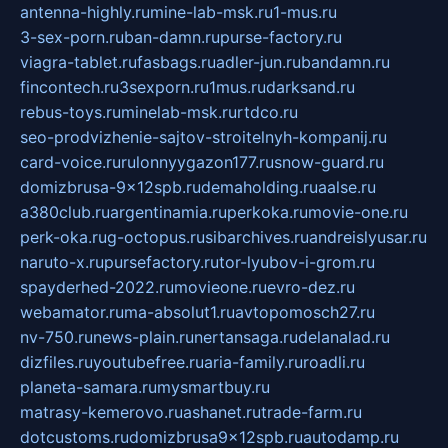
antenna-highly.ru
mine-lab-msk.ru
1-mus.ru
3-sex-porn.ru
ban-damn.ru
purse-factory.ru
viagra-tablet.ru
fasbags.ru
adler-jun.ru
bandamn.ru
fincontech.ru
3sexporn.ru
1mus.ru
darksand.ru
rebus-toys.ru
minelab-msk.ru
rtdco.ru
seo-prodvizhenie-sajtov-stroitelnyh-kompanij.ru
card-voice.ru
rulonnyygazon177.ru
snow-guard.ru
domizbrusa-9x12spb.ru
demaholding.ru
aalse.ru
a380club.ru
argentinamia.ru
perkoka.ru
movie-one.ru
perk-oka.ru
g-octopus.ru
sibarchives.ru
andreislyusar.ru
naruto-x.ru
pursefactory.ru
tor-lyubov-i-grom.ru
spayderhed-2022.ru
movieone.ru
evro-dez.ru
webamator.ru
ma-absolut1.ru
avtopomosch27.ru
nv-750.ru
news-plain.ru
nertansaga.ru
delanalad.ru
dizfiles.ru
youtubefree.ru
aria-family.ru
roadli.ru
planeta-samara.ru
mysmartbuy.ru
matrasy-kemerovo.ru
ashanet.ru
trade-farm.ru
dotcustoms.ru
domizbrusa9x12spb.ru
autodamp.ru