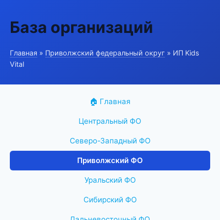
База организаций
Главная
»
Приволжский федеральный округ
» ИП Kids
Vital
🏠 Главная
Центральный ФО
Северо-Западный ФО
Приволжский ФО
Уральский ФО
Сибирский ФО
Дальневосточный ФО