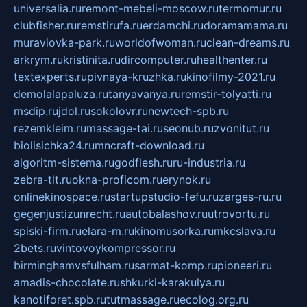
universalia.ru
remont-mebeli-moscow.ru
termomur.ru
clubfisher.ru
remstirufa.ru
erdamchi.ru
doramamama.ru
muraviovka-park.ru
worldofwoman.ru
clean-dreams.ru
arkrym.ru
kristinita.ru
dircomputer.ru
healthenter.ru
textexperts.ru
pivnaya-kruzhka.ru
kinofilmy-2021.ru
demolalapaluza.ru
tanyavanya.ru
remstir-tolyatti.ru
msdip.ru
jdol.ru
sokolovr.ru
newtech-spb.ru
rezemkleim.ru
massage-tai.ru
seonub.ru
zvonitut.ru
biolisichka24.ru
mncraft-download.ru
algoritm-sistema.ru
godflesh.ru
ru-industria.ru
zebra-tlt.ru
okna-proficom.ru
erynok.ru
onlinekinospace.ru
startupstudio-fefu.ru
zarges-ru.ru
gegenjustizunrecht.ru
autobalashov.ru
utrovortu.ru
spiski-firm.ru
elara-m.ru
kinomusorka.ru
mkcslava.ru
2bets.ru
vintovoykompressor.ru
birminghamvsfulham.ru
sarmat-komp.ru
pioneeri.ru
amadis-chocolate.ru
shkurki-karakulya.ru
kanotiforet.spb.ru
tutmassage.ru
ecolog.org.ru