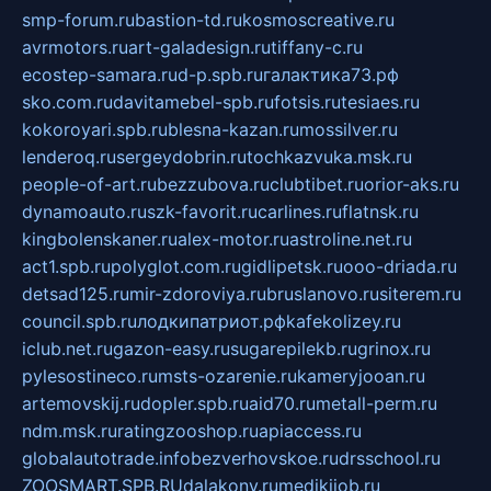
smp-forum.ru
bastion-td.ru
kosmoscreative.ru
avrmotors.ru
art-galadesign.ru
tiffany-c.ru
ecostep-samara.ru
d-p.spb.ru
галактика73.рф
sko.com.ru
davitamebel-spb.ru
fotsis.ru
tesiaes.ru
kokoroyari.spb.ru
blesna-kazan.ru
mossilver.ru
lenderoq.ru
sergeydobrin.ru
tochkazvuka.msk.ru
people-of-art.ru
bezzubova.ru
clubtibet.ru
orior-aks.ru
dynamoauto.ru
szk-favorit.ru
carlines.ru
flatnsk.ru
kingbolenskaner.ru
alex-motor.ru
astroline.net.ru
act1.spb.ru
polyglot.com.ru
gidlipetsk.ru
ooo-driada.ru
detsad125.ru
mir-zdoroviya.ru
bruslanovo.ru
siterem.ru
council.spb.ru
лодкипатриот.рф
kafekolizey.ru
iclub.net.ru
gazon-easy.ru
sugarepilekb.ru
grinox.ru
pylesostineco.ru
msts-ozarenie.ru
kameryjooan.ru
artemovskij.ru
dopler.spb.ru
aid70.ru
metall-perm.ru
ndm.msk.ru
ratingzooshop.ru
apiaccess.ru
globalautotrade.info
bezverhovskoe.ru
drsschool.ru
ZOOSMART.SPB.RU
dalakony.ru
medikijob.ru