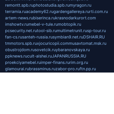
remontt.spb.ru
photostudia.spb.ru
myragon.ru
terramia.ru
academy62.ru
gardengallereya.ru
rti.com.ru
artem-news.ru
biserinca.ru
krasnodarkurort.com
imshowtv.ru
mebel-v-tule.ru
mobtopik.ru
pcsecurity.net.ru
tool-sib.ru
multimetrunit.ru
sp-tour.ru
fan-cs.ru
santeh-russia.ru
symbian9.net.ru
DSHAIR.RU
tmmotors.spb.ru
xjocuricopii.com
musavtomat.msk.ru
obustrojdom.ru
sovetcik.ru
ybaranovskaya.ru
ppknews.ru
cult-alshei.ru
JAPANRUSSIA.RU
proekciyamebel.ru
imper-finans.ru
rim.org.ru
glamourai.ru
brassminus.ru
zabor-pro.ru
ftn.pp.ru
dorogoe58.ru
laimengpacker.ru
kuzova-zapchasti.ru
sageerp.ru
taxodrom.ru
dsrazvitie.ru
hardcity.net.ru
ratinghomegames.ru
topservice25.ru
gubernyan.ru
gtglasslined.ru
ii4.ru
tssport.spb.ru
andorra24.com
blackwallstreet.ru
oboimos.ru
optim-doors.com.ru
ikuch.ru
nycr.org.ru
npa21.ru
vremya-ch.spb.ru
desert000.ru
ivtorgi.ru
ifiori.ru
catalog-statei.ru