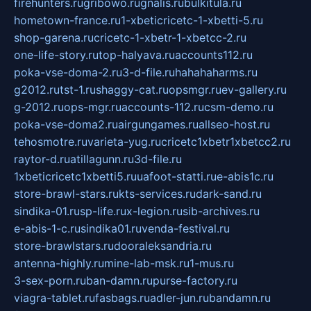
firehunters.ru
gribowo.ru
gnalis.ru
bulkitula.ru
hometown-france.ru
1-xbeticricetc-1-xbetti-5.ru
shop-garena.ru
cricetc-1-xbetr-1-xbetcc-2.ru
one-life-story.ru
top-halyava.ru
accounts112.ru
poka-vse-doma-2.ru
3-d-file.ru
hahahaharms.ru
g2012.ru
tst-1.ru
shaggy-cat.ru
opsmgr.ru
ev-gallery.ru
g-2012.ru
ops-mgr.ru
accounts-112.ru
csm-demo.ru
poka-vse-doma2.ru
airgungames.ru
allseo-host.ru
tehosmotre.ru
varieta-yug.ru
cricetc1xbetr1xbetcc2.ru
raytor-d.ru
atillagunn.ru
3d-file.ru
1xbeticricetc1xbetti5.ru
uafoot-statti.ru
e-abis1c.ru
store-brawl-stars.ru
kts-services.ru
dark-sand.ru
sindika-01.ru
sp-life.ru
x-legion.ru
sib-archives.ru
e-abis-1-c.ru
sindika01.ru
venda-festival.ru
store-brawlstars.ru
dooraleksandria.ru
antenna-highly.ru
mine-lab-msk.ru
1-mus.ru
3-sex-porn.ru
ban-damn.ru
purse-factory.ru
viagra-tablet.ru
fasbags.ru
adler-jun.ru
bandamn.ru