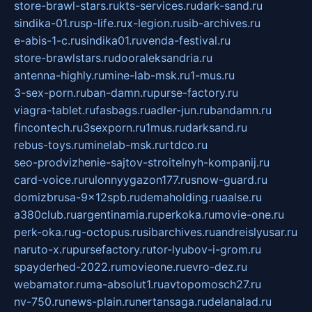
store-brawl-stars.ru
kts-services.ru
dark-sand.ru
sindika-01.ru
sp-life.ru
x-legion.ru
sib-archives.ru
e-abis-1-c.ru
sindika01.ru
venda-festival.ru
store-brawlstars.ru
dooraleksandria.ru
antenna-highly.ru
mine-lab-msk.ru
1-mus.ru
3-sex-porn.ru
ban-damn.ru
purse-factory.ru
viagra-tablet.ru
fasbags.ru
adler-jun.ru
bandamn.ru
fincontech.ru
3sexporn.ru
1mus.ru
darksand.ru
rebus-toys.ru
minelab-msk.ru
rtdco.ru
seo-prodvizhenie-sajtov-stroitelnyh-kompanij.ru
card-voice.ru
rulonnyygazon177.ru
snow-guard.ru
domizbrusa-9x12spb.ru
demaholding.ru
aalse.ru
a380club.ru
argentinamia.ru
perkoka.ru
movie-one.ru
perk-oka.ru
g-octopus.ru
sibarchives.ru
andreislyusar.ru
naruto-x.ru
pursefactory.ru
tor-lyubov-i-grom.ru
spayderhed-2022.ru
movieone.ru
evro-dez.ru
webamator.ru
ma-absolut1.ru
avtopomosch27.ru
nv-750.ru
news-plain.ru
nertansaga.ru
delanalad.ru