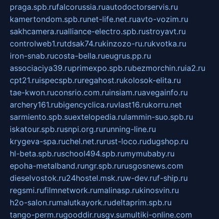
praga.spb.ru
falcorussia.ru
autodoctorservis.ru
kamertondom.spb.ru
net-life.net.ru
avto-vozim.ru
sakhcamera.ru
alliance-electro.spb.ru
stroyavt.ru
controlweb1.ru
tdsak74.ru
kinzozo-ru.ru
kvotka.ru
iron-snab.ru
costa-bella.ru
eugrus.pp.ru
associaciya39.ru
primexpo.spb.ru
bezmorchin.ru
ia2.ru
cpt21.ru
ispecspb.ru
regahost.ru
kolosok-elita.ru
tae-kwon.ru
consrio.com.ru
insiam.ru
avegainfo.ru
archery161.ru
bigencyclica.ru
vlast16.ru
korru.net
sarmiento.spb.su
extelopedia.ru
lammin-suo.spb.ru
iskatour.spb.ru
snpi.org.ru
running-line.ru
krygeva-spa.ru
chel.net.ru
rust-loco.ru
dugshop.ru
hl-beta.spb.ru
school494.spb.ru
mymubaby.ru
epoha-metalband.ru
ngr.spb.ru
rusgosnews.com
dieselvostok.ru
24hostel.msk.ru
w-dev.ru
f-ship.ru
regsmi.ru
filmnetwork.ru
malinasp.ru
kinosvin.ru
h2o-salon.ru
malutkayork.ru
deltaprim.spb.ru
tango-perm.ru
gooddir.ru
sgv.su
multiki-online.com