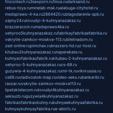
fincontech.ru
3sexporn.ru
1mus.ru
darksand.ru
rebus-toys.ru
minelab-msk.ru
alabuga-cityhotel.ru
medsprawo-4-ka.ru
2864420.ru
blagodarenie-spb.ru
zajmy24.ru
tovudyi-4-kuhnyanazakaz.ru
brazzerscom.ru
medsprawo4ka.ru
xehyroo5kuhnyanazakaz.ru
fabrikayfabrikaefabrika.ru
vskrytie-zamkov-moskva-113.ru
biletnadom.ru
zed-online.ru
pimchax.ru
brazzers-hd.ru
z-host.ru
kitubeu2kuhnyanazakaz.ru
naperekate.ru
kuhnyaofabrikaufabrik.ru
kitubeu-2-kuhnyanazakaz.ru
xehyroo-5-kuhnyanazakaz.ru
cs-68.ru
guzywia-4-kuhnyanazakaz.ru
mir-tk.ru
vlknrussia.ru
cs68.ru
vladivostok-map.ru
video-seks.ru
bankaribi.ru
raszar.ru
vskrytie-zamkov-moskva113.ru
lipetsktelecom.ru
tovudyi4kuhnyanazakaz.ru
seksuzb.ru
guzywia4kuhnyanazakaz.ru
fabrikaofabrikaokuhny.ru
kuhnyaekuhnyaafabrika.ru
kuhnyaykuhnyayfabrika.ru
e-abis1c.ru