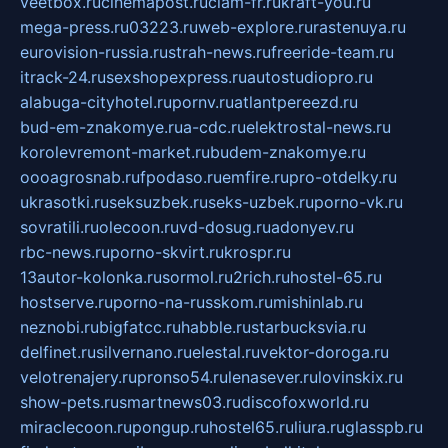
veetbox.ru
cinemapost.ru
ciam-fr.ru
kraft-you.ru
mega-press.ru
03223.ru
web-explore.ru
rastenuya.ru
eurovision-russia.ru
strah-news.ru
freeride-team.ru
itrack-24.ru
sexshopexpress.ru
autostudiopro.ru
alabuga-cityhotel.ru
pornv.ru
atlantpereezd.ru
bud-em-znakomye.ru
a-cdc.ru
elektrostal-news.ru
korolevremont-market.ru
budem-znakomye.ru
oooagrosnab.ru
fpodaso.ru
emfire.ru
pro-otdelky.ru
ukrasotki.ru
seksuzbek.ru
seks-uzbek.ru
porno-vk.ru
sovratili.ru
olecoon.ru
vd-dosug.ru
adonyev.ru
rbc-news.ru
porno-skvirt.ru
krospr.ru
13autor-kolonka.ru
sormol.ru
2rich.ru
hostel-65.ru
hostserve.ru
porno-na-russkom.ru
mishinlab.ru
neznobi.ru
bigfatcc.ru
habble.ru
starbucksvia.ru
delfinet.ru
silvernano.ru
elestal.ru
vektor-doroga.ru
velotrenajery.ru
pronso54.ru
lenasever.ru
lovinskix.ru
show-pets.ru
smartnews03.ru
discofoxworld.ru
miraclecoon.ru
pongup.ru
hostel65.ru
liura.ru
glasspb.ru