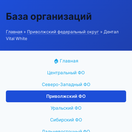
База организаций
Главная
»
Приволжский федеральный округ
» Дентал
Vital White
🏠 Главная
Центральный ФО
Северо-Западный ФО
Приволжский ФО
Уральский ФО
Сибирский ФО
Дальневосточный ФО