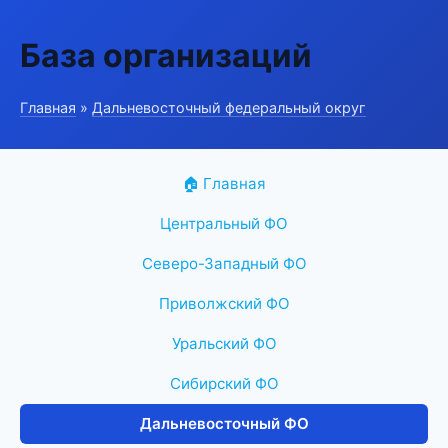
База организаций
Главная
»
Дальневосточный федеральный округ
🏠 Главная
Центральный ФО
Северо-Западный ФО
Приволжский ФО
Уральский ФО
Сибирский ФО
Дальневосточный ФО