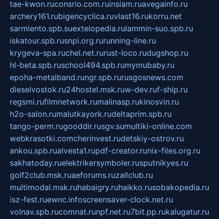
tae-kwon.ru
consrio.com.ru
insiam.ru
avegainfo.ru
archery161.ru
bigencyclica.ru
vlast16.ru
korru.net
sarmiento.spb.su
extelopedia.ru
lammin-suo.spb.ru
iskatour.spb.ru
snpi.org.ru
running-line.ru
krygeva-spa.ru
chel.net.ru
rust-loco.ru
dugshop.ru
hl-beta.spb.ru
school494.spb.ru
mymubaby.ru
epoha-metalband.ru
ngr.spb.ru
rusgosnews.com
dieselvostok.ru
24hostel.msk.ru
w-dev.ru
f-ship.ru
regsmi.ru
filmnetwork.ru
malinasp.ru
kinosvin.ru
h2o-salon.ru
malutkayork.ru
deltaprim.spb.ru
tango-perm.ru
gooddir.ru
sgv.su
multiki-online.com
webkrasotki.com
cherinvest.ru
detskiy-ostrov.ru
ankou.spb.ru
alvesta1.ru
pdf-creator.ru
nix-files.org.ru
sakhatoday.ru
elektrikersymboler.ru
sputnikyes.ru
golf2club.msk.ru
aeforums.ru
zallclub.ru
multimodal.msk.ru
habaigry.ru
haikko.ru
sobakopedia.ru
isz-fest.ru
ewnc.info
screensaver-clock.net.ru
volnav.spb.ru
comnat.ru
npf.net.ru
7bit.pp.ru
kalugatur.ru