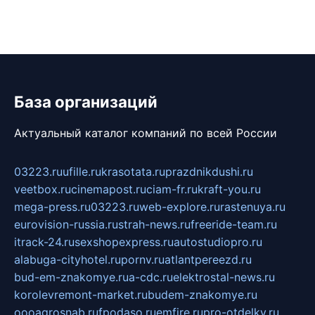
База организаций
Актуальный каталог компаний по всей России
03223.ru
ufille.ru
krasotata.ru
prazdnikdushi.ru
veetbox.ru
cinemapost.ru
ciam-fr.ru
kraft-you.ru
mega-press.ru
03223.ru
web-explore.ru
rastenuya.ru
eurovision-russia.ru
strah-news.ru
freeride-team.ru
itrack-24.ru
sexshopexpress.ru
autostudiopro.ru
alabuga-cityhotel.ru
pornv.ru
atlantpereezd.ru
bud-em-znakomye.ru
a-cdc.ru
elektrostal-news.ru
korolevremont-market.ru
budem-znakomye.ru
oooagrosnab.ru
fpodaso.ru
emfire.ru
pro-otdelky.ru