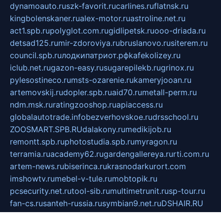
dynamoauto.ru
szk-favorit.ru
carlines.ru
flatnsk.ru
kingbolenskaner.ru
alex-motor.ru
astroline.net.ru
act1.spb.ru
polyglot.com.ru
gidlipetsk.ru
ooo-driada.ru
detsad125.ru
mir-zdoroviya.ru
bruslanovo.ru
siterem.ru
council.spb.ru
лодкипатриот.рф
kafekolizey.ru
iclub.net.ru
gazon-easy.ru
sugarepilekb.ru
grinox.ru
pylesostineco.ru
msts-ozarenie.ru
kameryjooan.ru
artemovskij.ru
dopler.spb.ru
aid70.ru
metall-perm.ru
ndm.msk.ru
ratingzooshop.ru
apiaccess.ru
globalautotrade.info
bezverhovskoe.ru
drsschool.ru
ZOOSMART.SPB.RU
dalakony.ru
medikijob.ru
remontt.spb.ru
photostudia.spb.ru
myragon.ru
terramia.ru
academy62.ru
gardengallereya.ru
rti.com.ru
artem-news.ru
biserinca.ru
krasnodarkurort.com
imshowtv.ru
mebel-v-tule.ru
mobtopik.ru
pcsecurity.net.ru
tool-sib.ru
multimetrunit.ru
sp-tour.ru
fan-cs.ru
santeh-russia.ru
symbian9.net.ru
DSHAIR.RU
tmmotors.spb.ru
xjocuricopii.com
musavtomat.msk.ru