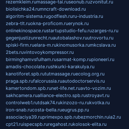
rezemkleim.ru
massage-tai.ru
seonub.ru
zvonitut.ru
biolisichka24.ru
mncraft-download.ru
algoritm-sistema.ru
godflesh.ru
ru-industria.ru
zebra-tlt.ru
okna-proficom.ru
erynok.ru
onlinekinospace.ru
startupstudio-fefu.ru
zarges-ru.ru
gegenjustizunrecht.ru
autobalashov.ru
utrovortu.ru
spiski-firm.ru
elara-m.ru
kinomusorka.ru
mkcslava.ru
2bets.ru
vintovoykompressor.ru
birminghamvsfulham.ru
sarmat-komp.ru
pioneeri.ru
amadis-chocolate.ru
shkurki-karakulya.ru
kanotiforet.spb.ru
tutmassage.ru
ecolog.org.ru
praga.spb.ru
falcorussia.ru
autodoctorservis.ru
kamertondom.spb.ru
net-life.net.ru
avto-vozim.ru
sakhcamera.ru
alliance-electro.spb.ru
stroyavt.ru
controlweb1.ru
tdsak74.ru
kinzozo-ru.ru
kvotka.ru
iron-snab.ru
costa-bella.ru
eugrus.pp.ru
associaciya39.ru
primexpo.spb.ru
bezmorchin.ru
ia2.ru
cpt21.ru
ispecspb.ru
regahost.ru
kolosok-elita.ru