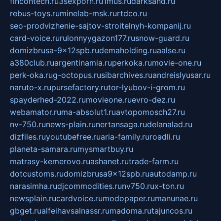
fincontech.ru
3sexporn.ru
1mus.ru
darksand.ru
rebus-toys.ru
minelab-msk.ru
rtdco.ru
seo-prodvizhenie-sajtov-stroitelnyh-kompanij.ru
card-voice.ru
rulonnyygazon177.ru
snow-guard.ru
domizbrusa-9x12spb.ru
demaholding.ru
aalse.ru
a380club.ru
argentinamia.ru
perkoka.ru
movie-one.ru
perk-oka.ru
g-octopus.ru
sibarchives.ru
andreislyusar.ru
naruto-x.ru
pursefactory.ru
tor-lyubov-i-grom.ru
spayderhed-2022.ru
movieone.ru
evro-dez.ru
webamator.ru
ma-absolut1.ru
avtopomosch27.ru
nv-750.ru
news-plain.ru
nertansaga.ru
delanalad.ru
dizfiles.ru
youtubefree.ru
aria-family.ru
roadli.ru
planeta-samara.ru
mysmartbuy.ru
matrasy-kemerovo.ru
ashanet.ru
trade-farm.ru
dotcustoms.ru
domizbrusa9x12spb.ru
autodamp.ru
narasimha.ru
djcommodities.ru
nv750.ru
x-ton.ru
newsplain.ru
cardvoice.ru
modopaper.ru
manunae.ru
gbget.ru
alfeihavsalnassr.ru
madoma.ru
tajuncos.ru