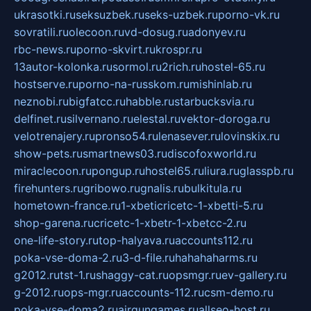
ukrasotki.ru
seksuzbek.ru
seks-uzbek.ru
porno-vk.ru
sovratili.ru
olecoon.ru
vd-dosug.ru
adonyev.ru
rbc-news.ru
porno-skvirt.ru
krospr.ru
13autor-kolonka.ru
sormol.ru
2rich.ru
hostel-65.ru
hostserve.ru
porno-na-russkom.ru
mishinlab.ru
neznobi.ru
bigfatcc.ru
habble.ru
starbucksvia.ru
delfinet.ru
silvernano.ru
elestal.ru
vektor-doroga.ru
velotrenajery.ru
pronso54.ru
lenasever.ru
lovinskix.ru
show-pets.ru
smartnews03.ru
discofoxworld.ru
miraclecoon.ru
pongup.ru
hostel65.ru
liura.ru
glasspb.ru
firehunters.ru
gribowo.ru
gnalis.ru
bulkitula.ru
hometown-france.ru
1-xbeticricetc-1-xbetti-5.ru
shop-garena.ru
cricetc-1-xbetr-1-xbetcc-2.ru
one-life-story.ru
top-halyava.ru
accounts112.ru
poka-vse-doma-2.ru
3-d-file.ru
hahahaharms.ru
g2012.ru
tst-1.ru
shaggy-cat.ru
opsmgr.ru
ev-gallery.ru
g-2012.ru
ops-mgr.ru
accounts-112.ru
csm-demo.ru
poka-vse-doma2.ru
airgungames.ru
allseo-host.ru