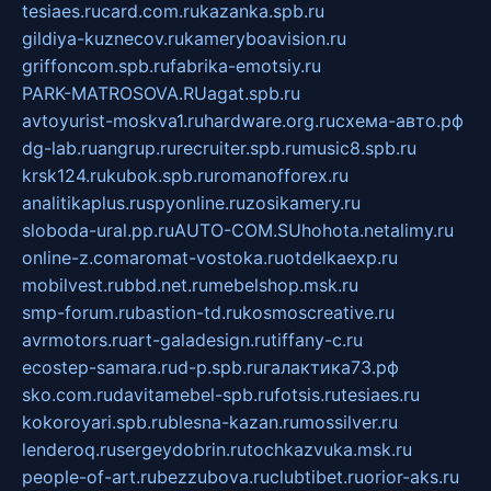
tesiaes.ru
card.com.ru
kazanka.spb.ru
gildiya-kuznecov.ru
kameryboavision.ru
griffoncom.spb.ru
fabrika-emotsiy.ru
PARK-MATROSOVA.RU
agat.spb.ru
avtoyurist-moskva1.ru
hardware.org.ru
схема-авто.рф
dg-lab.ru
angrup.ru
recruiter.spb.ru
music8.spb.ru
krsk124.ru
kubok.spb.ru
romanofforex.ru
analitikaplus.ru
spyonline.ru
zosikamery.ru
sloboda-ural.pp.ru
AUTO-COM.SU
hohota.net
alimy.ru
online-z.com
aromat-vostoka.ru
otdelkaexp.ru
mobilvest.ru
bbd.net.ru
mebelshop.msk.ru
smp-forum.ru
bastion-td.ru
kosmoscreative.ru
avrmotors.ru
art-galadesign.ru
tiffany-c.ru
ecostep-samara.ru
d-p.spb.ru
галактика73.рф
sko.com.ru
davitamebel-spb.ru
fotsis.ru
tesiaes.ru
kokoroyari.spb.ru
blesna-kazan.ru
mossilver.ru
lenderoq.ru
sergeydobrin.ru
tochkazvuka.msk.ru
people-of-art.ru
bezzubova.ru
clubtibet.ru
orior-aks.ru