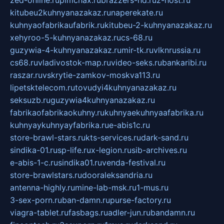
kitubeu2kuhnyanazakaz.ru
naperekate.ru
kuhnyaofabrikaufabrik.ru
kitubeu-2-kuhnyanazakaz.ru
xehyroo-5-kuhnyanazakaz.ru
cs-68.ru
guzywia-4-kuhnyanazakaz.ru
mir-tk.ru
vlknrussia.ru
cs68.ru
vladivostok-map.ru
video-seks.ru
bankaribi.ru
raszar.ru
vskrytie-zamkov-moskva113.ru
lipetsktelecom.ru
tovudyi4kuhnyanazakaz.ru
seksuzb.ru
guzywia4kuhnyanazakaz.ru
fabrikaofabrikaokuhny.ru
kuhnyaekuhnyaafabrika.ru
kuhnyaykuhnyayfabrika.ru
e-abis1c.ru
store-brawl-stars.ru
kts-services.ru
dark-sand.ru
sindika-01.ru
sp-life.ru
x-legion.ru
sib-archives.ru
e-abis-1-c.ru
sindika01.ru
venda-festival.ru
store-brawlstars.ru
dooraleksandria.ru
antenna-highly.ru
mine-lab-msk.ru
1-mus.ru
3-sex-porn.ru
ban-damn.ru
purse-factory.ru
viagra-tablet.ru
fasbags.ru
adler-jun.ru
bandamn.ru