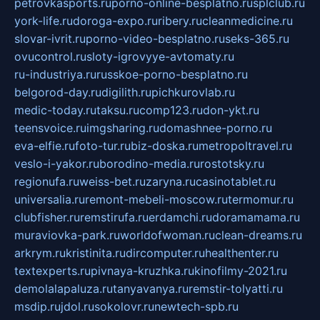
petrovkasports.ru
porno-online-besplatno.ru
splclub.ru
york-life.ru
doroga-expo.ru
ribery.ru
cleanmedicine.ru
slovar-ivrit.ru
porno-video-besplatno.ru
seks-365.ru
ovucontrol.ru
sloty-igrovyye-avtomaty.ru
ru-industriya.ru
russkoe-porno-besplatno.ru
belgorod-day.ru
digilith.ru
pichkurovlab.ru
medic-today.ru
taksu.ru
comp123.ru
don-ykt.ru
teensvoice.ru
imgsharing.ru
domashnee-porno.ru
eva-elfie.ru
foto-tur.ru
biz-doska.ru
metropoltravel.ru
veslo-i-yakor.ru
borodino-media.ru
rostotsky.ru
regionufa.ru
weiss-bet.ru
zaryna.ru
casinotablet.ru
universalia.ru
remont-mebeli-moscow.ru
termomur.ru
clubfisher.ru
remstirufa.ru
erdamchi.ru
doramamama.ru
muraviovka-park.ru
worldofwoman.ru
clean-dreams.ru
arkrym.ru
kristinita.ru
dircomputer.ru
healthenter.ru
textexperts.ru
pivnaya-kruzhka.ru
kinofilmy-2021.ru
demolalapaluza.ru
tanyavanya.ru
remstir-tolyatti.ru
msdip.ru
jdol.ru
sokolovr.ru
newtech-spb.ru