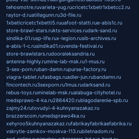
tehosmotre.ru
varieta-yug.ru
cricetc1xbetr1xbetcc2.ru
raytor-d.ru
atillagunn.ru
3d-file.ru
1xbeticricetc1xbetti5.ru
uafoot-statti.ru
e-abis1c.ru
store-brawl-stars.ru
kts-services.ru
dark-sand.ru
sindika-01.ru
sp-life.ru
x-legion.ru
sib-archives.ru
e-abis-1-c.ru
sindika01.ru
venda-festival.ru
store-brawlstars.ru
dooraleksandria.ru
antenna-highly.ru
mine-lab-msk.ru
1-mus.ru
3-sex-porn.ru
ban-damn.ru
purse-factory.ru
viagra-tablet.ru
fasbags.ru
adler-jun.ru
bandamn.ru
fincontech.ru
3sexporn.ru
1mus.ru
darksand.ru
rebus-toys.ru
minelab-msk.ru
alabuga-cityhotel.ru
medsprawo-4-ka.ru
2864420.ru
blagodarenie-spb.ru
zajmy24.ru
tovudyi-4-kuhnyanazakaz.ru
brazzerscom.ru
medsprawo4ka.ru
xehyroo5kuhnyanazakaz.ru
fabrikayfabrikaefabrika.ru
vskrytie-zamkov-moskva-113.ru
biletnadom.ru
zed-online.ru
pimchax.ru
brazzers-hd.ru
z-host.ru