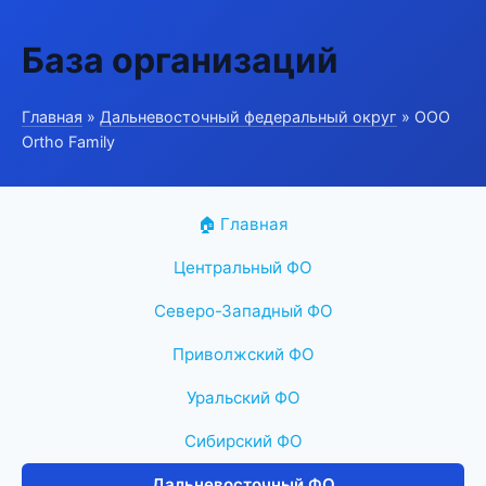
База организаций
Главная
»
Дальневосточный федеральный округ
» ООО
Ortho Family
🏠 Главная
Центральный ФО
Северо-Западный ФО
Приволжский ФО
Уральский ФО
Сибирский ФО
Дальневосточный ФО