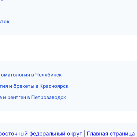
сток
стоматология в Челябинск
тия и брекеты в Красноярск
а и рентген в Петрозаводск
евосточный федеральный округ
|
Главная страница