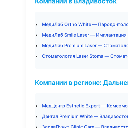
Компании в Владивосток
МедиЛаб Ortho White — Пародонтол
МедиЛаб Smile Laser — Имплантация
МедиЛаб Premium Laser — Стоматоло
Стоматология Laser Stoma — Стомат
Компании в регионе: Дальн
МедЦентр Esthetic Expert — Комсом
Дентал Premium White — Владивосто
ЗдравПункт Clinic Care — Владивост