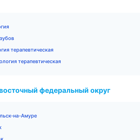
огия
 зубов
гия терапевтическая
ология терапевтическая
евосточный федеральный округ
ольск-на-Амуре
к
ок