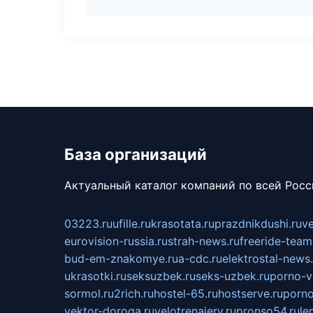
База организаций
Актуальный каталог компаний по всей Рос
03223.ru
ufille.ru
krasotata.ru
prazdnikdushi.ru
v
eurovision-russia.ru
strah-news.ru
freeride-team
bud-em-znakomye.ru
a-cdc.ru
elektrostal-news.
ukrasotki.ru
seksuzbek.ru
seks-uzbek.ru
porno-v
sormol.ru
2rich.ru
hostel-65.ru
hostserve.ru
porno
vektor-doroga.ru
velotrenajery.ru
pronso54.ru
le