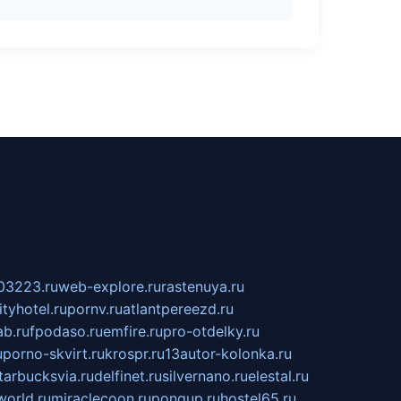
03223.ru
web-explore.ru
rastenuya.ru
tyhotel.ru
pornv.ru
atlantpereezd.ru
b.ru
fpodaso.ru
emfire.ru
pro-otdelky.ru
u
porno-skvirt.ru
krospr.ru
13autor-kolonka.ru
tarbucksvia.ru
delfinet.ru
silvernano.ru
elestal.ru
world.ru
miraclecoon.ru
pongup.ru
hostel65.ru