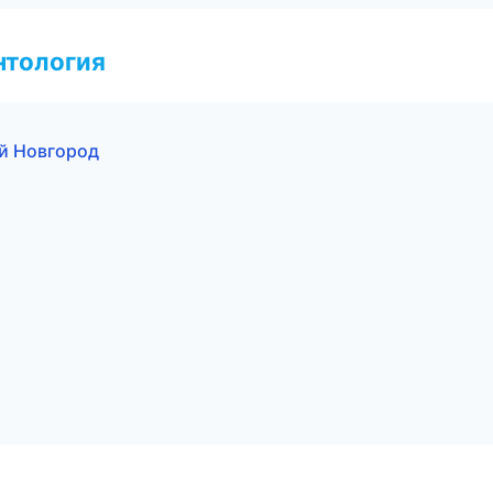
нтология
ий Новгород