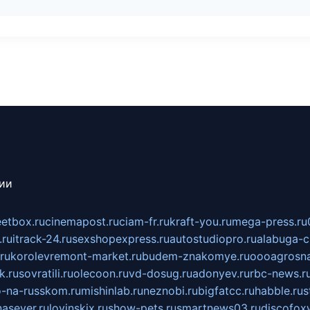
сии
eetbox.ru
cinemapost.ru
ciam-fr.ru
kraft-you.ru
mega-press.ru
.ru
itrack-24.ru
sexshopexpress.ru
autostudiopro.ru
alabuga-ci
ru
korolevremont-market.ru
budem-znakomye.ru
oooagrosna
k.ru
sovratili.ru
olecoon.ru
vd-dosug.ru
adonyev.ru
rbc-news.r
-na-russkom.ru
mishinlab.ru
neznobi.ru
bigfatcc.ru
habble.ru
s
nasever.ru
lovinskix.ru
show-pets.ru
smartnews03.ru
discofox