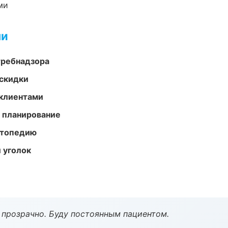
ми
ми
требнадзора
скидки
 клиентами
 планирование
ортопедию
 уголок
ё прозрачно. Буду постоянным пациентом.