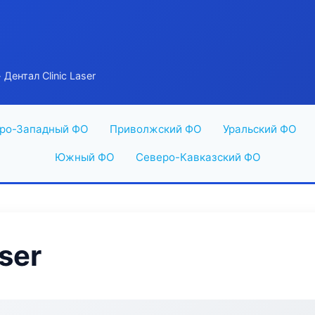
 Дентал Clinic Laser
ро-Западный ФО
Приволжский ФО
Уральский ФО
Южный ФО
Северо-Кавказский ФО
ser