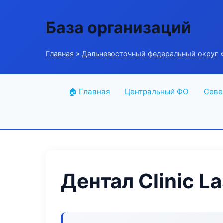
База организаций
Главная
»
Дальневосточный федеральный округ
»
🏠 Главная
Центральный ФО
Севе
Дентал Clinic La