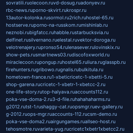
sovratili.ru
olecoon.ru
vd-dosug.ru
adonyev.ru
rbc-news.ru
porno-skvirt.ru
krospr.ru
13autor-kolonka.ru
sormol.ru
2rich.ru
hostel-65.ru
hostserve.ru
porno-na-russkom.ru
mishinlab.ru
neznobi.ru
bigfatcc.ru
habble.ru
starbucksvia.ru
delfinet.ru
silvernano.ru
elestal.ru
vektor-doroga.ru
velotrenajery.ru
pronso54.ru
lenasever.ru
lovinskix.ru
show-pets.ru
smartnews03.ru
discofoxworld.ru
miraclecoon.ru
pongup.ru
hostel65.ru
liura.ru
glasspb.ru
firehunters.ru
gribowo.ru
gnalis.ru
bulkitula.ru
hometown-france.ru
1-xbeticricetc-1-xbetti-5.ru
shop-garena.ru
cricetc-1-xbetr-1-xbetcc-2.ru
one-life-story.ru
top-halyava.ru
accounts112.ru
poka-vse-doma-2.ru
3-d-file.ru
hahahaharms.ru
g2012.ru
tst-1.ru
shaggy-cat.ru
opsmgr.ru
ev-gallery.ru
g-2012.ru
ops-mgr.ru
accounts-112.ru
csm-demo.ru
poka-vse-doma2.ru
airgungames.ru
allseo-host.ru
tehosmotre.ru
varieta-yug.ru
cricetc1xbetr1xbetcc2.ru