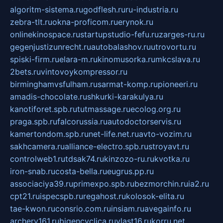
algoritm-sistema.ru
godflesh.ru
ru-industria.ru
zebra-tlt.ru
okna-proficom.ru
erynok.ru
onlinekinospace.ru
startupstudio-fefu.ru
zarges-ru.ru
gegenjustizunrecht.ru
autobalashov.ru
utrovortu.ru
spiski-firm.ru
elara-m.ru
kinomusorka.ru
mkcslava.ru
2bets.ru
vintovoykompressor.ru
birminghamvsfulham.ru
sarmat-komp.ru
pioneeri.ru
amadis-chocolate.ru
shkurki-karakulya.ru
kanotiforet.spb.ru
tutmassage.ru
ecolog.org.ru
praga.spb.ru
falcorussia.ru
autodoctorservis.ru
kamertondom.spb.ru
net-life.net.ru
avto-vozim.ru
sakhcamera.ru
alliance-electro.spb.ru
stroyavt.ru
controlweb1.ru
tdsak74.ru
kinzozo-ru.ru
kvotka.ru
iron-snab.ru
costa-bella.ru
eugrus.pp.ru
associaciya39.ru
primexpo.spb.ru
bezmorchin.ru
ia2.ru
cpt21.ru
ispecspb.ru
regahost.ru
kolosok-elita.ru
tae-kwon.ru
consrio.com.ru
insiam.ru
avegainfo.ru
archery161.ru
bigencyclica.ru
vlast16.ru
korru.net