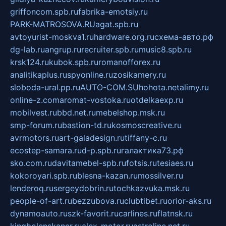
griffoncom.spb.ru
fabrika-emotsiy.ru
PARK-MATROSOVA.RU
agat.spb.ru
avtoyurist-moskva1.ru
hardware.org.ru
схема-авто.рф
dg-lab.ru
angrup.ru
recruiter.spb.ru
music8.spb.ru
krsk124.ru
kubok.spb.ru
romanofforex.ru
analitikaplus.ru
spyonline.ru
zosikamery.ru
sloboda-ural.pp.ru
AUTO-COM.SU
hohota.net
alimy.ru
online-z.com
aromat-vostoka.ru
otdelkaexp.ru
mobilvest.ru
bbd.net.ru
mebelshop.msk.ru
smp-forum.ru
bastion-td.ru
kosmoscreative.ru
avrmotors.ru
art-galadesign.ru
tiffany-c.ru
ecostep-samara.ru
d-p.spb.ru
галактика73.рф
sko.com.ru
davitamebel-spb.ru
fotsis.ru
tesiaes.ru
kokoroyari.spb.ru
blesna-kazan.ru
mossilver.ru
lenderoq.ru
sergeydobrin.ru
tochkazvuka.msk.ru
people-of-art.ru
bezzubova.ru
clubtibet.ru
orior-aks.ru
dynamoauto.ru
szk-favorit.ru
carlines.ru
flatnsk.ru
kingbolenskaner.ru
alex-motor.ru
astroline.net.ru