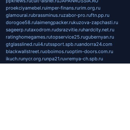
ppknews.ru
cult-alshei.ru
JAPANRUSSIA.RU
proekciyamebel.ru
imper-finans.ru
rim.org.ru
glamourai.ru
brassminus.ru
zabor-pro.ru
ftn.pp.ru
dorogoe58.ru
laimengpacker.ru
kuzova-zapchasti.ru
sageerp.ru
taxodrom.ru
dsrazvitie.ru
hardcity.net.ru
ratinghomegames.ru
topservice25.ru
gubernyan.ru
gtglasslined.ru
ii4.ru
tssport.spb.ru
andorra24.com
blackwallstreet.ru
oboimos.ru
optim-doors.com.ru
ikuch.ru
nycr.org.ru
npa21.ru
vremya-ch.spb.ru
desert000.ru
ivtorgi.ru
ifiori.ru
catalog-statei.ru
dcv.org.ru
spetsmaster174.ru
ipkameryhiseeu.ru
dum26.ru
ruspol.spb.ru
fr-opendp.ru
kam-solnyshko.ru
cheyenne-arapaho.ru
sevzapmetal.spb.ru
ted-lapidus.spb.ru
parasite-eliminator.ru
sigma-complete.ru
modernworld.ru
dama-moda.ru
eholot-group.ru
sk-nvkz.ru
DRONGOLD.RU
democratia2.ru
i-farmer.ru
mass-sport.org
jablonex.spb.ru
bookmess.ru
linkword.ru