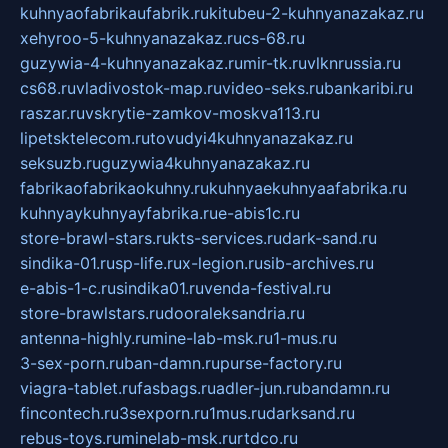
kuhnyaofabrikaufabrik.ru
kitubeu-2-kuhnyanazakaz.ru
xehyroo-5-kuhnyanazakaz.ru
cs-68.ru
guzywia-4-kuhnyanazakaz.ru
mir-tk.ru
vlknrussia.ru
cs68.ru
vladivostok-map.ru
video-seks.ru
bankaribi.ru
raszar.ru
vskrytie-zamkov-moskva113.ru
lipetsktelecom.ru
tovudyi4kuhnyanazakaz.ru
seksuzb.ru
guzywia4kuhnyanazakaz.ru
fabrikaofabrikaokuhny.ru
kuhnyaekuhnyaafabrika.ru
kuhnyaykuhnyayfabrika.ru
e-abis1c.ru
store-brawl-stars.ru
kts-services.ru
dark-sand.ru
sindika-01.ru
sp-life.ru
x-legion.ru
sib-archives.ru
e-abis-1-c.ru
sindika01.ru
venda-festival.ru
store-brawlstars.ru
dooraleksandria.ru
antenna-highly.ru
mine-lab-msk.ru
1-mus.ru
3-sex-porn.ru
ban-damn.ru
purse-factory.ru
viagra-tablet.ru
fasbags.ru
adler-jun.ru
bandamn.ru
fincontech.ru
3sexporn.ru
1mus.ru
darksand.ru
rebus-toys.ru
minelab-msk.ru
rtdco.ru