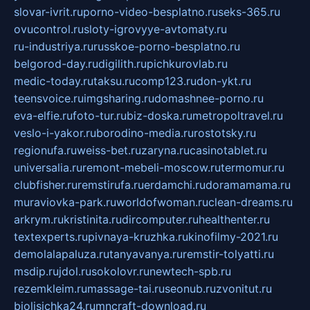
slovar-ivrit.ru
porno-video-besplatno.ru
seks-365.ru
ovucontrol.ru
sloty-igrovyye-avtomaty.ru
ru-industriya.ru
russkoe-porno-besplatno.ru
belgorod-day.ru
digilith.ru
pichkurovlab.ru
medic-today.ru
taksu.ru
comp123.ru
don-ykt.ru
teensvoice.ru
imgsharing.ru
domashnee-porno.ru
eva-elfie.ru
foto-tur.ru
biz-doska.ru
metropoltravel.ru
veslo-i-yakor.ru
borodino-media.ru
rostotsky.ru
regionufa.ru
weiss-bet.ru
zaryna.ru
casinotablet.ru
universalia.ru
remont-mebeli-moscow.ru
termomur.ru
clubfisher.ru
remstirufa.ru
erdamchi.ru
doramamama.ru
muraviovka-park.ru
worldofwoman.ru
clean-dreams.ru
arkrym.ru
kristinita.ru
dircomputer.ru
healthenter.ru
textexperts.ru
pivnaya-kruzhka.ru
kinofilmy-2021.ru
demolalapaluza.ru
tanyavanya.ru
remstir-tolyatti.ru
msdip.ru
jdol.ru
sokolovr.ru
newtech-spb.ru
rezemkleim.ru
massage-tai.ru
seonub.ru
zvonitut.ru
biolisichka24.ru
mncraft-download.ru