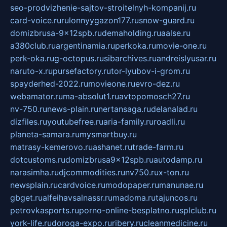
seo-prodvizhenie-sajtov-stroitelnyh-kompanij.ru
card-voice.ru
rulonnyygazon177.ru
snow-guard.ru
domizbrusa-9x12spb.ru
demaholding.ru
aalse.ru
a380club.ru
argentinamia.ru
perkoka.ru
movie-one.ru
perk-oka.ru
g-octopus.ru
sibarchives.ru
andreislyusar.ru
naruto-x.ru
pursefactory.ru
tor-lyubov-i-grom.ru
spayderhed-2022.ru
movieone.ru
evro-dez.ru
webamator.ru
ma-absolut1.ru
avtopomosch27.ru
nv-750.ru
news-plain.ru
nertansaga.ru
delanalad.ru
dizfiles.ru
youtubefree.ru
aria-family.ru
roadli.ru
planeta-samara.ru
mysmartbuy.ru
matrasy-kemerovo.ru
ashanet.ru
trade-farm.ru
dotcustoms.ru
domizbrusa9x12spb.ru
autodamp.ru
narasimha.ru
djcommodities.ru
nv750.ru
x-ton.ru
newsplain.ru
cardvoice.ru
modopaper.ru
manunae.ru
gbget.ru
alfeihavsalnassr.ru
madoma.ru
tajuncos.ru
petrovkasports.ru
porno-online-besplatno.ru
splclub.ru
york-life.ru
doroga-expo.ru
ribery.ru
cleanmedicine.ru