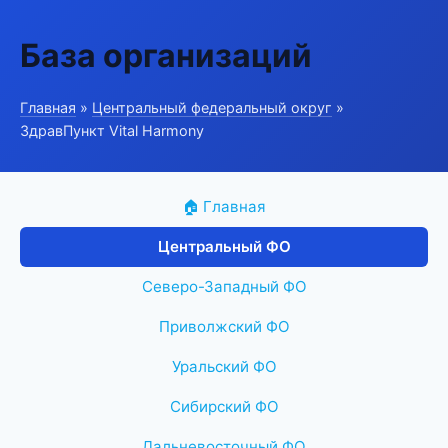
База организаций
Главная
»
Центральный федеральный округ
»
ЗдравПункт Vital Harmony
🏠 Главная
Центральный ФО
Северо-Западный ФО
Приволжский ФО
Уральский ФО
Сибирский ФО
Дальневосточный ФО