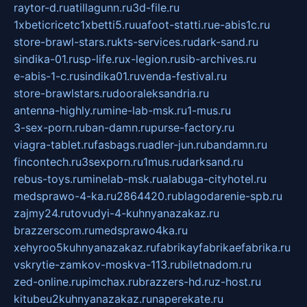
raytor-d.ru
atillagunn.ru
3d-file.ru
1xbeticricetc1xbetti5.ru
uafoot-statti.ru
e-abis1c.ru
store-brawl-stars.ru
kts-services.ru
dark-sand.ru
sindika-01.ru
sp-life.ru
x-legion.ru
sib-archives.ru
e-abis-1-c.ru
sindika01.ru
venda-festival.ru
store-brawlstars.ru
dooraleksandria.ru
antenna-highly.ru
mine-lab-msk.ru
1-mus.ru
3-sex-porn.ru
ban-damn.ru
purse-factory.ru
viagra-tablet.ru
fasbags.ru
adler-jun.ru
bandamn.ru
fincontech.ru
3sexporn.ru
1mus.ru
darksand.ru
rebus-toys.ru
minelab-msk.ru
alabuga-cityhotel.ru
medsprawo-4-ka.ru
2864420.ru
blagodarenie-spb.ru
zajmy24.ru
tovudyi-4-kuhnyanazakaz.ru
brazzerscom.ru
medsprawo4ka.ru
xehyroo5kuhnyanazakaz.ru
fabrikayfabrikaefabrika.ru
vskrytie-zamkov-moskva-113.ru
biletnadom.ru
zed-online.ru
pimchax.ru
brazzers-hd.ru
z-host.ru
kitubeu2kuhnyanazakaz.ru
naperekate.ru