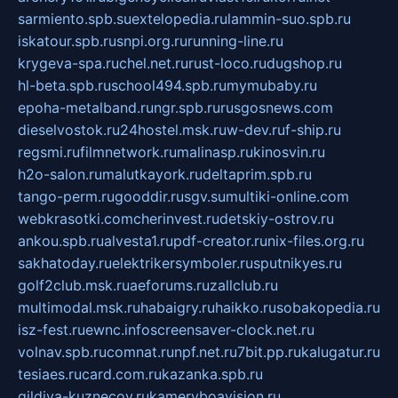
sarmiento.spb.su
extelopedia.ru
lammin-suo.spb.ru
iskatour.spb.ru
snpi.org.ru
running-line.ru
krygeva-spa.ru
chel.net.ru
rust-loco.ru
dugshop.ru
hl-beta.spb.ru
school494.spb.ru
mymubaby.ru
epoha-metalband.ru
ngr.spb.ru
rusgosnews.com
dieselvostok.ru
24hostel.msk.ru
w-dev.ru
f-ship.ru
regsmi.ru
filmnetwork.ru
malinasp.ru
kinosvin.ru
h2o-salon.ru
malutkayork.ru
deltaprim.spb.ru
tango-perm.ru
gooddir.ru
sgv.su
multiki-online.com
webkrasotki.com
cherinvest.ru
detskiy-ostrov.ru
ankou.spb.ru
alvesta1.ru
pdf-creator.ru
nix-files.org.ru
sakhatoday.ru
elektrikersymboler.ru
sputnikyes.ru
golf2club.msk.ru
aeforums.ru
zallclub.ru
multimodal.msk.ru
habaigry.ru
haikko.ru
sobakopedia.ru
isz-fest.ru
ewnc.info
screensaver-clock.net.ru
volnav.spb.ru
comnat.ru
npf.net.ru
7bit.pp.ru
kalugatur.ru
tesiaes.ru
card.com.ru
kazanka.spb.ru
gildiya-kuznecov.ru
kameryboavision.ru