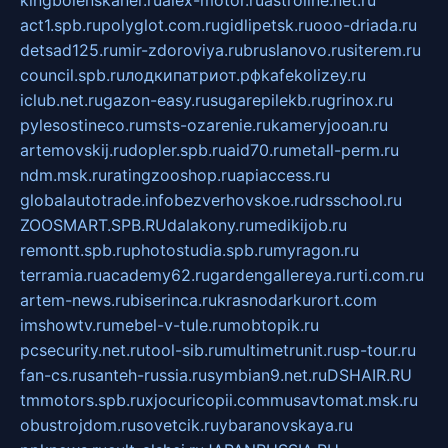
act1.spb.ru
polyglot.com.ru
gidlipetsk.ru
ooo-driada.ru
detsad125.ru
mir-zdoroviya.ru
bruslanovo.ru
siterem.ru
council.spb.ru
лодкипатриот.рф
kafekolizey.ru
iclub.net.ru
gazon-easy.ru
sugarepilekb.ru
grinox.ru
pylesostineco.ru
msts-ozarenie.ru
kameryjooan.ru
artemovskij.ru
dopler.spb.ru
aid70.ru
metall-perm.ru
ndm.msk.ru
ratingzooshop.ru
apiaccess.ru
globalautotrade.info
bezverhovskoe.ru
drsschool.ru
ZOOSMART.SPB.RU
dalakony.ru
medikijob.ru
remontt.spb.ru
photostudia.spb.ru
myragon.ru
terramia.ru
academy62.ru
gardengallereya.ru
rti.com.ru
artem-news.ru
biserinca.ru
krasnodarkurort.com
imshowtv.ru
mebel-v-tule.ru
mobtopik.ru
pcsecurity.net.ru
tool-sib.ru
multimetrunit.ru
sp-tour.ru
fan-cs.ru
santeh-russia.ru
symbian9.net.ru
DSHAIR.RU
tmmotors.spb.ru
xjocuricopii.com
musavtomat.msk.ru
obustrojdom.ru
sovetcik.ru
ybaranovskaya.ru