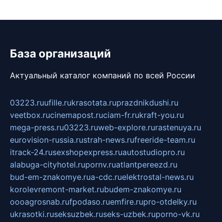
База организаций
Актуальный каталог компаний по всей России
03223.ru
ufille.ru
krasotata.ru
prazdnikdushi.ru
veetbox.ru
cinemapost.ru
ciam-fr.ru
kraft-you.ru
mega-press.ru
03223.ru
web-explore.ru
rastenuya.ru
eurovision-russia.ru
strah-news.ru
freeride-team.ru
itrack-24.ru
sexshopexpress.ru
autostudiopro.ru
alabuga-cityhotel.ru
pornv.ru
atlantpereezd.ru
bud-em-znakomye.ru
a-cdc.ru
elektrostal-news.ru
korolevremont-market.ru
budem-znakomye.ru
oooagrosnab.ru
fpodaso.ru
emfire.ru
pro-otdelky.ru
ukrasotki.ru
seksuzbek.ru
seks-uzbek.ru
porno-vk.ru