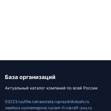
База организаций
Актуальный каталог компаний по всей России
03223.ru
ufille.ru
krasotata.ru
prazdnikdushi.ru
veetbox.ru
cinemapost.ru
ciam-fr.ru
kraft-you.ru