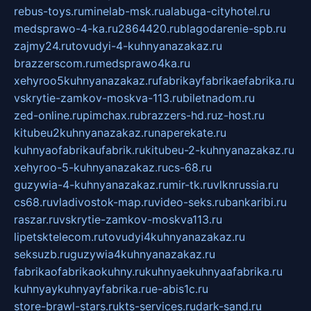
rebus-toys.ru
minelab-msk.ru
alabuga-cityhotel.ru
medsprawo-4-ka.ru
2864420.ru
blagodarenie-spb.ru
zajmy24.ru
tovudyi-4-kuhnyanazakaz.ru
brazzerscom.ru
medsprawo4ka.ru
xehyroo5kuhnyanazakaz.ru
fabrikayfabrikaefabrika.ru
vskrytie-zamkov-moskva-113.ru
biletnadom.ru
zed-online.ru
pimchax.ru
brazzers-hd.ru
z-host.ru
kitubeu2kuhnyanazakaz.ru
naperekate.ru
kuhnyaofabrikaufabrik.ru
kitubeu-2-kuhnyanazakaz.ru
xehyroo-5-kuhnyanazakaz.ru
cs-68.ru
guzywia-4-kuhnyanazakaz.ru
mir-tk.ru
vlknrussia.ru
cs68.ru
vladivostok-map.ru
video-seks.ru
bankaribi.ru
raszar.ru
vskrytie-zamkov-moskva113.ru
lipetsktelecom.ru
tovudyi4kuhnyanazakaz.ru
seksuzb.ru
guzywia4kuhnyanazakaz.ru
fabrikaofabrikaokuhny.ru
kuhnyaekuhnyaafabrika.ru
kuhnyaykuhnyayfabrika.ru
e-abis1c.ru
store-brawl-stars.ru
kts-services.ru
dark-sand.ru