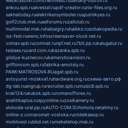
webkrasotki.com
cherinvest.ru
detskiy-ostrov.ru
ankou.spb.ru
alvesta1.ru
pdf-creator.ru
nix-files.org.ru
sakhatoday.ru
elektrikersymboler.ru
sputnikyes.ru
golf2club.msk.ru
aeforums.ru
zallclub.ru
multimodal.msk.ru
habaigry.ru
haikko.ru
sobakopedia.ru
isz-fest.ru
ewnc.info
screensaver-clock.net.ru
volnav.spb.ru
comnat.ru
npf.net.ru
7bit.pp.ru
kalugatur.ru
tesiaes.ru
card.com.ru
kazanka.spb.ru
gildiya-kuznecov.ru
kameryboavision.ru
griffoncom.spb.ru
fabrika-emotsiy.ru
PARK-MATROSOVA.RU
agat.spb.ru
avtoyurist-moskva1.ru
hardware.org.ru
схема-авто.рф
dg-lab.ru
angrup.ru
recruiter.spb.ru
music8.spb.ru
krsk124.ru
kubok.spb.ru
romanofforex.ru
analitikaplus.ru
spyonline.ru
zosikamery.ru
sloboda-ural.pp.ru
AUTO-COM.SU
hohota.net
alimy.ru
online-z.com
aromat-vostoka.ru
otdelkaexp.ru
mobilvest.ru
bbd.net.ru
mebelshop.msk.ru