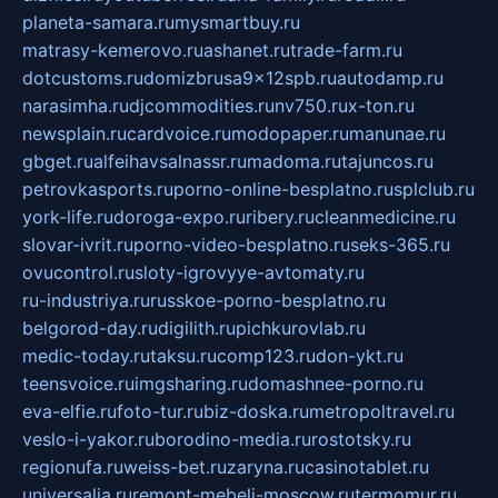
planeta-samara.ru
mysmartbuy.ru
matrasy-kemerovo.ru
ashanet.ru
trade-farm.ru
dotcustoms.ru
domizbrusa9x12spb.ru
autodamp.ru
narasimha.ru
djcommodities.ru
nv750.ru
x-ton.ru
newsplain.ru
cardvoice.ru
modopaper.ru
manunae.ru
gbget.ru
alfeihavsalnassr.ru
madoma.ru
tajuncos.ru
petrovkasports.ru
porno-online-besplatno.ru
splclub.ru
york-life.ru
doroga-expo.ru
ribery.ru
cleanmedicine.ru
slovar-ivrit.ru
porno-video-besplatno.ru
seks-365.ru
ovucontrol.ru
sloty-igrovyye-avtomaty.ru
ru-industriya.ru
russkoe-porno-besplatno.ru
belgorod-day.ru
digilith.ru
pichkurovlab.ru
medic-today.ru
taksu.ru
comp123.ru
don-ykt.ru
teensvoice.ru
imgsharing.ru
domashnee-porno.ru
eva-elfie.ru
foto-tur.ru
biz-doska.ru
metropoltravel.ru
veslo-i-yakor.ru
borodino-media.ru
rostotsky.ru
regionufa.ru
weiss-bet.ru
zaryna.ru
casinotablet.ru
universalia.ru
remont-mebeli-moscow.ru
termomur.ru