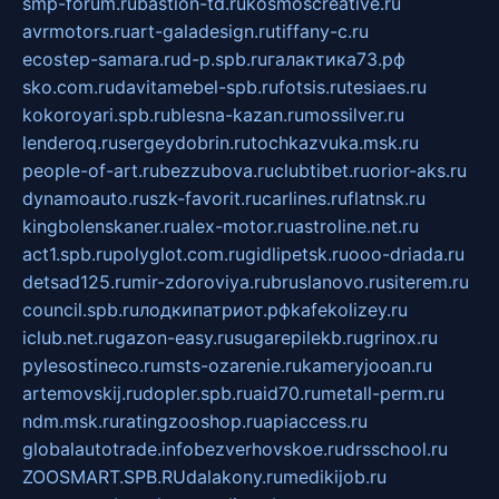
smp-forum.ru
bastion-td.ru
kosmoscreative.ru
avrmotors.ru
art-galadesign.ru
tiffany-c.ru
ecostep-samara.ru
d-p.spb.ru
галактика73.рф
sko.com.ru
davitamebel-spb.ru
fotsis.ru
tesiaes.ru
kokoroyari.spb.ru
blesna-kazan.ru
mossilver.ru
lenderoq.ru
sergeydobrin.ru
tochkazvuka.msk.ru
people-of-art.ru
bezzubova.ru
clubtibet.ru
orior-aks.ru
dynamoauto.ru
szk-favorit.ru
carlines.ru
flatnsk.ru
kingbolenskaner.ru
alex-motor.ru
astroline.net.ru
act1.spb.ru
polyglot.com.ru
gidlipetsk.ru
ooo-driada.ru
detsad125.ru
mir-zdoroviya.ru
bruslanovo.ru
siterem.ru
council.spb.ru
лодкипатриот.рф
kafekolizey.ru
iclub.net.ru
gazon-easy.ru
sugarepilekb.ru
grinox.ru
pylesostineco.ru
msts-ozarenie.ru
kameryjooan.ru
artemovskij.ru
dopler.spb.ru
aid70.ru
metall-perm.ru
ndm.msk.ru
ratingzooshop.ru
apiaccess.ru
globalautotrade.info
bezverhovskoe.ru
drsschool.ru
ZOOSMART.SPB.RU
dalakony.ru
medikijob.ru