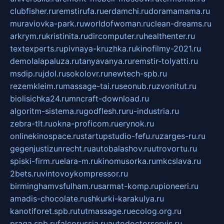
clubfisher.ru
remstirufa.ru
erdamchi.ru
doramamama.ru
muraviovka-park.ru
worldofwoman.ru
clean-dreams.ru
arkrym.ru
kristinita.ru
dircomputer.ru
healthenter.ru
textexperts.ru
pivnaya-kruzhka.ru
kinofilmy-2021.ru
demolalapaluza.ru
tanyavanya.ru
remstir-tolyatti.ru
msdip.ru
jdol.ru
sokolovr.ru
newtech-spb.ru
rezemkleim.ru
massage-tai.ru
seonub.ru
zvonitut.ru
biolisichka24.ru
mncraft-download.ru
algoritm-sistema.ru
godflesh.ru
ru-industria.ru
zebra-tlt.ru
okna-proficom.ru
erynok.ru
onlinekinospace.ru
startupstudio-fefu.ru
zarges-ru.ru
gegenjustizunrecht.ru
autobalashov.ru
utrovortu.ru
spiski-firm.ru
elara-m.ru
kinomusorka.ru
mkcslava.ru
2bets.ru
vintovoykompressor.ru
birminghamvsfulham.ru
sarmat-komp.ru
pioneeri.ru
amadis-chocolate.ru
shkurki-karakulya.ru
kanotiforet.spb.ru
tutmassage.ru
ecolog.org.ru
praga.spb.ru
falcorussia.ru
autodoctorservis.ru