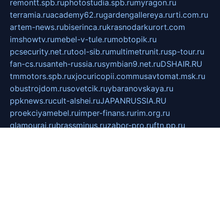
remontt.spb.ru
photostudia.spb.ru
myragon.ru
terramia.ru
academy62.ru
gardengallereya.ru
rti.com.ru
artem-news.ru
biserinca.ru
krasnodarkurort.com
imshowtv.ru
mebel-v-tule.ru
mobtopik.ru
pcsecurity.net.ru
tool-sib.ru
multimetrunit.ru
sp-tour.ru
fan-cs.ru
santeh-russia.ru
symbian9.net.ru
DSHAIR.RU
tmmotors.spb.ru
xjocuricopii.com
musavtomat.msk.ru
obustrojdom.ru
sovetcik.ru
ybaranovskaya.ru
ppknews.ru
cult-alshei.ru
JAPANRUSSIA.RU
proekciyamebel.ru
imper-finans.ru
rim.org.ru
glamourai.ru
brassminus.ru
zabor-pro.ru
ftn.pp.ru
dorogoe58.ru
laimengpacker.ru
kuzova-zapchasti.ru
sageerp.ru
taxodrom.ru
dsrazvitie.ru
hardcity.net.ru
ratinghomegames.ru
topservice25.ru
gubernyan.ru
gtglasslined.ru
ii4.ru
tssport.spb.ru
andorra24.com
blackwallstreet.ru
oboimos.ru
optim-doors.com.ru
ikuch.ru
nycr.org.ru
npa21.ru
vremya-ch.spb.ru
desert000.ru
ivtorgi.ru
ifiori.ru
catalog-statei.ru