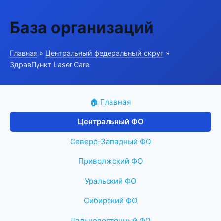
База организаций
Главная
»
Центральный федеральный округ
»
ЗдравПункт Laser Care
🏠 Главная
Центральный ФО
Северо-Западный ФО
Приволжский ФО
Уральский ФО
Сибирский ФО
Дальневосточный ФО