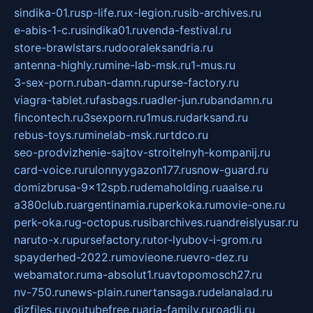
sindika-01.ru
sp-life.ru
x-legion.ru
sib-archives.ru
e-abis-1-c.ru
sindika01.ru
venda-festival.ru
store-brawlstars.ru
dooraleksandria.ru
antenna-highly.ru
mine-lab-msk.ru
1-mus.ru
3-sex-porn.ru
ban-damn.ru
purse-factory.ru
viagra-tablet.ru
fasbags.ru
adler-jun.ru
bandamn.ru
fincontech.ru
3sexporn.ru
1mus.ru
darksand.ru
rebus-toys.ru
minelab-msk.ru
rtdco.ru
seo-prodvizhenie-sajtov-stroitelnyh-kompanij.ru
card-voice.ru
rulonnyygazon177.ru
snow-guard.ru
domizbrusa-9x12spb.ru
demaholding.ru
aalse.ru
a380club.ru
argentinamia.ru
perkoka.ru
movie-one.ru
perk-oka.ru
g-octopus.ru
sibarchives.ru
andreislyusar.ru
naruto-x.ru
pursefactory.ru
tor-lyubov-i-grom.ru
spayderhed-2022.ru
movieone.ru
evro-dez.ru
webamator.ru
ma-absolut1.ru
avtopomosch27.ru
nv-750.ru
news-plain.ru
nertansaga.ru
delanalad.ru
dizfiles.ru
youtubefree.ru
aria-family.ru
roadli.ru