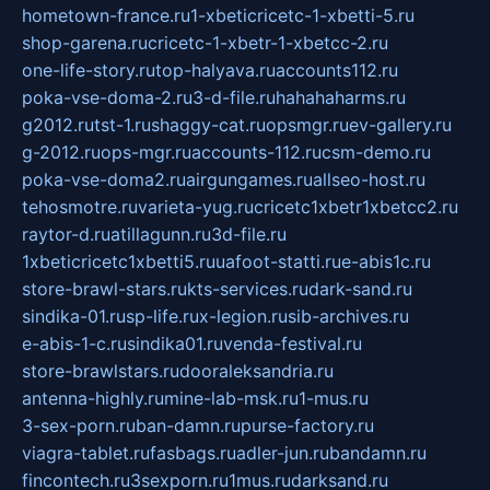
hometown-france.ru
1-xbeticricetc-1-xbetti-5.ru
shop-garena.ru
cricetc-1-xbetr-1-xbetcc-2.ru
one-life-story.ru
top-halyava.ru
accounts112.ru
poka-vse-doma-2.ru
3-d-file.ru
hahahaharms.ru
g2012.ru
tst-1.ru
shaggy-cat.ru
opsmgr.ru
ev-gallery.ru
g-2012.ru
ops-mgr.ru
accounts-112.ru
csm-demo.ru
poka-vse-doma2.ru
airgungames.ru
allseo-host.ru
tehosmotre.ru
varieta-yug.ru
cricetc1xbetr1xbetcc2.ru
raytor-d.ru
atillagunn.ru
3d-file.ru
1xbeticricetc1xbetti5.ru
uafoot-statti.ru
e-abis1c.ru
store-brawl-stars.ru
kts-services.ru
dark-sand.ru
sindika-01.ru
sp-life.ru
x-legion.ru
sib-archives.ru
e-abis-1-c.ru
sindika01.ru
venda-festival.ru
store-brawlstars.ru
dooraleksandria.ru
antenna-highly.ru
mine-lab-msk.ru
1-mus.ru
3-sex-porn.ru
ban-damn.ru
purse-factory.ru
viagra-tablet.ru
fasbags.ru
adler-jun.ru
bandamn.ru
fincontech.ru
3sexporn.ru
1mus.ru
darksand.ru