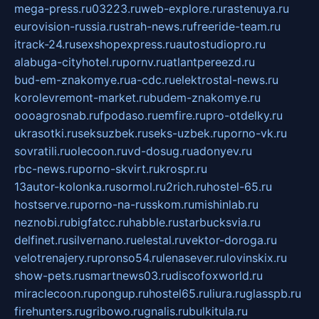
mega-press.ru
03223.ru
web-explore.ru
rastenuya.ru
eurovision-russia.ru
strah-news.ru
freeride-team.ru
itrack-24.ru
sexshopexpress.ru
autostudiopro.ru
alabuga-cityhotel.ru
pornv.ru
atlantpereezd.ru
bud-em-znakomye.ru
a-cdc.ru
elektrostal-news.ru
korolevremont-market.ru
budem-znakomye.ru
oooagrosnab.ru
fpodaso.ru
emfire.ru
pro-otdelky.ru
ukrasotki.ru
seksuzbek.ru
seks-uzbek.ru
porno-vk.ru
sovratili.ru
olecoon.ru
vd-dosug.ru
adonyev.ru
rbc-news.ru
porno-skvirt.ru
krospr.ru
13autor-kolonka.ru
sormol.ru
2rich.ru
hostel-65.ru
hostserve.ru
porno-na-russkom.ru
mishinlab.ru
neznobi.ru
bigfatcc.ru
habble.ru
starbucksvia.ru
delfinet.ru
silvernano.ru
elestal.ru
vektor-doroga.ru
velotrenajery.ru
pronso54.ru
lenasever.ru
lovinskix.ru
show-pets.ru
smartnews03.ru
discofoxworld.ru
miraclecoon.ru
pongup.ru
hostel65.ru
liura.ru
glasspb.ru
firehunters.ru
gribowo.ru
gnalis.ru
bulkitula.ru