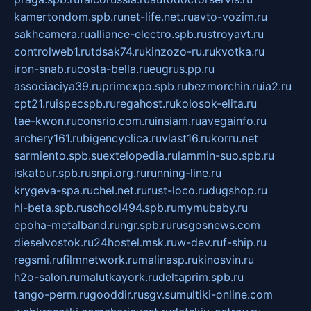
kamertondom.spb.ru
net-life.net.ru
avto-vozim.ru
sakhcamera.ru
alliance-electro.spb.ru
stroyavt.ru
controlweb1.ru
tdsak74.ru
kinzozo-ru.ru
kvotka.ru
iron-snab.ru
costa-bella.ru
eugrus.pp.ru
associaciya39.ru
primexpo.spb.ru
bezmorchin.ru
ia2.ru
cpt21.ru
ispecspb.ru
regahost.ru
kolosok-elita.ru
tae-kwon.ru
consrio.com.ru
insiam.ru
avegainfo.ru
archery161.ru
bigencyclica.ru
vlast16.ru
korru.net
sarmiento.spb.su
extelopedia.ru
lammin-suo.spb.ru
iskatour.spb.ru
snpi.org.ru
running-line.ru
krygeva-spa.ru
chel.net.ru
rust-loco.ru
dugshop.ru
hl-beta.spb.ru
school494.spb.ru
mymubaby.ru
epoha-metalband.ru
ngr.spb.ru
rusgosnews.com
dieselvostok.ru
24hostel.msk.ru
w-dev.ru
f-ship.ru
regsmi.ru
filmnetwork.ru
malinasp.ru
kinosvin.ru
h2o-salon.ru
malutkayork.ru
deltaprim.spb.ru
tango-perm.ru
gooddir.ru
sgv.su
multiki-online.com