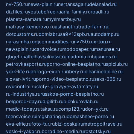
nv-750.ru
news-plain.ru
nertansaga.ru
delanalad.ru
dizfiles.ru
youtubefree.ru
aria-family.ru
roadli.ru
planeta-samara.ru
mysmartbuy.ru
matrasy-kemerovo.ru
ashanet.ru
trade-farm.ru
dotcustoms.ru
domizbrusa9x12spb.ru
autodamp.ru
narasimha.ru
djcommodities.ru
nv750.ru
x-ton.ru
newsplain.ru
cardvoice.ru
modopaper.ru
manunae.ru
gbget.ru
alfeihavsalnassr.ru
madoma.ru
tajuncos.ru
petrovkasports.ru
porno-online-besplatno.ru
splclub.ru
york-life.ru
doroga-expo.ru
ribery.ru
cleanmedicine.ru
slovar-ivrit.ru
porno-video-besplatno.ru
seks-365.ru
ovucontrol.ru
sloty-igrovyye-avtomaty.ru
ru-industriya.ru
russkoe-porno-besplatno.ru
belgorod-day.ru
digilith.ru
pichkurovlab.ru
medic-today.ru
taksu.ru
comp123.ru
don-ykt.ru
teensvoice.ru
imgsharing.ru
domashnee-porno.ru
eva-elfie.ru
foto-tur.ru
biz-doska.ru
metropoltravel.ru
veslo-i-yakor.ru
borodino-media.ru
rostotsky.ru