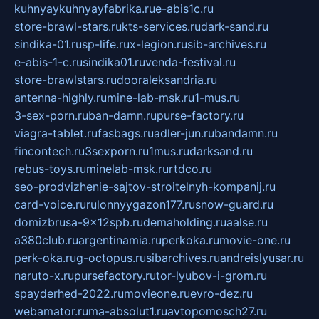
kuhnyaykuhnyayfabrika.ru
e-abis1c.ru
store-brawl-stars.ru
kts-services.ru
dark-sand.ru
sindika-01.ru
sp-life.ru
x-legion.ru
sib-archives.ru
e-abis-1-c.ru
sindika01.ru
venda-festival.ru
store-brawlstars.ru
dooraleksandria.ru
antenna-highly.ru
mine-lab-msk.ru
1-mus.ru
3-sex-porn.ru
ban-damn.ru
purse-factory.ru
viagra-tablet.ru
fasbags.ru
adler-jun.ru
bandamn.ru
fincontech.ru
3sexporn.ru
1mus.ru
darksand.ru
rebus-toys.ru
minelab-msk.ru
rtdco.ru
seo-prodvizhenie-sajtov-stroitelnyh-kompanij.ru
card-voice.ru
rulonnyygazon177.ru
snow-guard.ru
domizbrusa-9x12spb.ru
demaholding.ru
aalse.ru
a380club.ru
argentinamia.ru
perkoka.ru
movie-one.ru
perk-oka.ru
g-octopus.ru
sibarchives.ru
andreislyusar.ru
naruto-x.ru
pursefactory.ru
tor-lyubov-i-grom.ru
spayderhed-2022.ru
movieone.ru
evro-dez.ru
webamator.ru
ma-absolut1.ru
avtopomosch27.ru