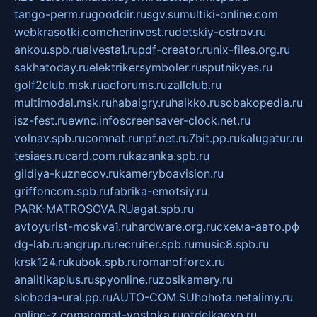
tango-perm.ru
gooddir.ru
sgv.su
multiki-online.com
webkrasotki.com
cherinvest.ru
detskiy-ostrov.ru
ankou.spb.ru
alvesta1.ru
pdf-creator.ru
nix-files.org.ru
sakhatoday.ru
elektrikersymboler.ru
sputnikyes.ru
golf2club.msk.ru
aeforums.ru
zallclub.ru
multimodal.msk.ru
habaigry.ru
haikko.ru
sobakopedia.ru
isz-fest.ru
ewnc.info
screensaver-clock.net.ru
volnav.spb.ru
comnat.ru
npf.net.ru
7bit.pp.ru
kalugatur.ru
tesiaes.ru
card.com.ru
kazanka.spb.ru
gildiya-kuznecov.ru
kameryboavision.ru
griffoncom.spb.ru
fabrika-emotsiy.ru
PARK-MATROSOVA.RU
agat.spb.ru
avtoyurist-moskva1.ru
hardware.org.ru
схема-авто.рф
dg-lab.ru
angrup.ru
recruiter.spb.ru
music8.spb.ru
krsk124.ru
kubok.spb.ru
romanofforex.ru
analitikaplus.ru
spyonline.ru
zosikamery.ru
sloboda-ural.pp.ru
AUTO-COM.SU
hohota.net
alimy.ru
online-z.com
aromat-vostoka.ru
otdelkaexp.ru