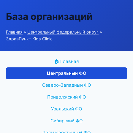
База организаций
Главная
»
Центральный федеральный округ
»
ЗдравПункт Kids Clinic
🏠 Главная
Центральный ФО
Северо-Западный ФО
Приволжский ФО
Уральский ФО
Сибирский ФО
Дальневосточный ФО