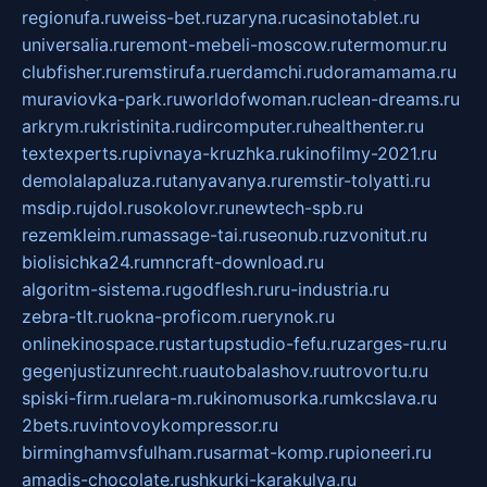
regionufa.ru
weiss-bet.ru
zaryna.ru
casinotablet.ru
universalia.ru
remont-mebeli-moscow.ru
termomur.ru
clubfisher.ru
remstirufa.ru
erdamchi.ru
doramamama.ru
muraviovka-park.ru
worldofwoman.ru
clean-dreams.ru
arkrym.ru
kristinita.ru
dircomputer.ru
healthenter.ru
textexperts.ru
pivnaya-kruzhka.ru
kinofilmy-2021.ru
demolalapaluza.ru
tanyavanya.ru
remstir-tolyatti.ru
msdip.ru
jdol.ru
sokolovr.ru
newtech-spb.ru
rezemkleim.ru
massage-tai.ru
seonub.ru
zvonitut.ru
biolisichka24.ru
mncraft-download.ru
algoritm-sistema.ru
godflesh.ru
ru-industria.ru
zebra-tlt.ru
okna-proficom.ru
erynok.ru
onlinekinospace.ru
startupstudio-fefu.ru
zarges-ru.ru
gegenjustizunrecht.ru
autobalashov.ru
utrovortu.ru
spiski-firm.ru
elara-m.ru
kinomusorka.ru
mkcslava.ru
2bets.ru
vintovoykompressor.ru
birminghamvsfulham.ru
sarmat-komp.ru
pioneeri.ru
amadis-chocolate.ru
shkurki-karakulya.ru