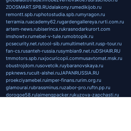
ZOOSMART.SPB.RU
dalakony.ru
medikijob.ru
remontt.spb.ru
photostudia.spb.ru
myragon.ru
terramia.ru
academy62.ru
gardengallereya.ru
rti.com.ru
artem-news.ru
biserinca.ru
krasnodarkurort.com
imshowtv.ru
mebel-v-tule.ru
mobtopik.ru
pcsecurity.net.ru
tool-sib.ru
multimetrunit.ru
sp-tour.ru
fan-cs.ru
santeh-russia.ru
symbian9.net.ru
DSHAIR.RU
tmmotors.spb.ru
xjocuricopii.com
musavtomat.msk.ru
obustrojdom.ru
sovetcik.ru
ybaranovskaya.ru
ppknews.ru
cult-alshei.ru
JAPANRUSSIA.RU
proekciyamebel.ru
imper-finans.ru
rim.org.ru
glamourai.ru
brassminus.ru
zabor-pro.ru
ftn.pp.ru
dorogoe58.ru
laimengpacker.ru
kuzova-zapchasti.ru
sageerp.ru
taxodrom.ru
dsrazvitie.ru
hardcity.net.ru
ratinghomegames.ru
topservice25.ru
gubernyan.ru
gtglasslined.ru
ii4.ru
tssport.spb.ru
andorra24.com
blackwallstreet.ru
oboimos.ru
optim-doors.com.ru