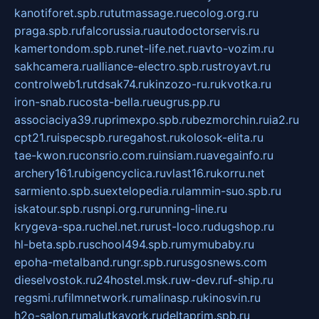
kanotiforet.spb.ru
tutmassage.ru
ecolog.org.ru
praga.spb.ru
falcorussia.ru
autodoctorservis.ru
kamertondom.spb.ru
net-life.net.ru
avto-vozim.ru
sakhcamera.ru
alliance-electro.spb.ru
stroyavt.ru
controlweb1.ru
tdsak74.ru
kinzozo-ru.ru
kvotka.ru
iron-snab.ru
costa-bella.ru
eugrus.pp.ru
associaciya39.ru
primexpo.spb.ru
bezmorchin.ru
ia2.ru
cpt21.ru
ispecspb.ru
regahost.ru
kolosok-elita.ru
tae-kwon.ru
consrio.com.ru
insiam.ru
avegainfo.ru
archery161.ru
bigencyclica.ru
vlast16.ru
korru.net
sarmiento.spb.su
extelopedia.ru
lammin-suo.spb.ru
iskatour.spb.ru
snpi.org.ru
running-line.ru
krygeva-spa.ru
chel.net.ru
rust-loco.ru
dugshop.ru
hl-beta.spb.ru
school494.spb.ru
mymubaby.ru
epoha-metalband.ru
ngr.spb.ru
rusgosnews.com
dieselvostok.ru
24hostel.msk.ru
w-dev.ru
f-ship.ru
regsmi.ru
filmnetwork.ru
malinasp.ru
kinosvin.ru
h2o-salon.ru
malutkayork.ru
deltaprim.spb.ru