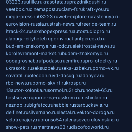
03223.ru
ufille.ru
krasotata.ru
prazdnikdushi.ru
veetbox.ru
cinemapost.ru
ciam-fr.ru
kraft-you.ru
mega-press.ru
03223.ru
web-explore.ru
rastenuya.ru
eurovision-russia.ru
strah-news.ru
freeride-team.ru
itrack-24.ru
sexshopexpress.ru
autostudiopro.ru
alabuga-cityhotel.ru
pornv.ru
atlantpereezd.ru
bud-em-znakomye.ru
a-cdc.ru
elektrostal-news.ru
korolevremont-market.ru
budem-znakomye.ru
oooagrosnab.ru
fpodaso.ru
emfire.ru
pro-otdelky.ru
ukrasotki.ru
seksuzbek.ru
seks-uzbek.ru
porno-vk.ru
sovratili.ru
olecoon.ru
vd-dosug.ru
adonyev.ru
rbc-news.ru
porno-skvirt.ru
krospr.ru
13autor-kolonka.ru
sormol.ru
2rich.ru
hostel-65.ru
hostserve.ru
porno-na-russkom.ru
mishinlab.ru
neznobi.ru
bigfatcc.ru
habble.ru
starbucksvia.ru
delfinet.ru
silvernano.ru
elestal.ru
vektor-doroga.ru
velotrenajery.ru
pronso54.ru
lenasever.ru
lovinskix.ru
show-pets.ru
smartnews03.ru
discofoxworld.ru