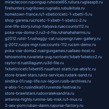
miraclecoon.ru
pongup.ru
hostel65.ru
liura.ru
glasspb.ru
firehunters.ru
gribowo.ru
gnalis.ru
bulkitula.ru
hometown-france.ru
1-xbeticricetc-1-xbetti-5.ru
shop-garena.ru
cricetc-1-xbetr-1-xbetcc-2.ru
one-life-story.ru
top-halyava.ru
accounts112.ru
poka-vse-doma-2.ru
3-d-file.ru
hahahaharms.ru
g2012.ru
tst-1.ru
shaggy-cat.ru
opsmgr.ru
ev-gallery.ru
g-2012.ru
ops-mgr.ru
accounts-112.ru
csm-demo.ru
poka-vse-doma2.ru
airgungames.ru
allseo-host.ru
tehosmotre.ru
varieta-yug.ru
cricetc1xbetr1xbetcc2.ru
raytor-d.ru
atillagunn.ru
3d-file.ru
1xbeticricetc1xbetti5.ru
uafoot-statti.ru
e-abis1c.ru
store-brawl-stars.ru
kts-services.ru
dark-sand.ru
sindika-01.ru
sp-life.ru
x-legion.ru
sib-archives.ru
e-abis-1-c.ru
sindika01.ru
venda-festival.ru
store-brawlstars.ru
dooraleksandria.ru
antenna-highly.ru
mine-lab-msk.ru
1-mus.ru
3-sex-porn.ru
ban-damn.ru
purse-factory.ru