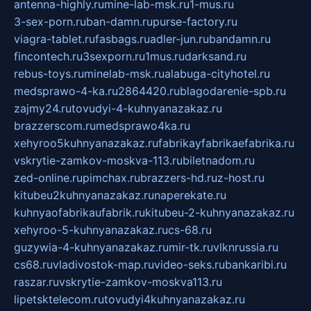
antenna-highly.ru
mine-lab-msk.ru
1-mus.ru
3-sex-porn.ru
ban-damn.ru
purse-factory.ru
viagra-tablet.ru
fasbags.ru
adler-jun.ru
bandamn.ru
fincontech.ru
3sexporn.ru
1mus.ru
darksand.ru
rebus-toys.ru
minelab-msk.ru
alabuga-cityhotel.ru
medsprawo-4-ka.ru
2864420.ru
blagodarenie-spb.ru
zajmy24.ru
tovudyi-4-kuhnyanazakaz.ru
brazzerscom.ru
medsprawo4ka.ru
xehyroo5kuhnyanazakaz.ru
fabrikayfabrikaefabrika.ru
vskrytie-zamkov-moskva-113.ru
biletnadom.ru
zed-online.ru
pimchax.ru
brazzers-hd.ru
z-host.ru
kitubeu2kuhnyanazakaz.ru
naperekate.ru
kuhnyaofabrikaufabrik.ru
kitubeu-2-kuhnyanazakaz.ru
xehyroo-5-kuhnyanazakaz.ru
cs-68.ru
guzywia-4-kuhnyanazakaz.ru
mir-tk.ru
vlknrussia.ru
cs68.ru
vladivostok-map.ru
video-seks.ru
bankaribi.ru
raszar.ru
vskrytie-zamkov-moskva113.ru
lipetsktelecom.ru
tovudyi4kuhnyanazakaz.ru