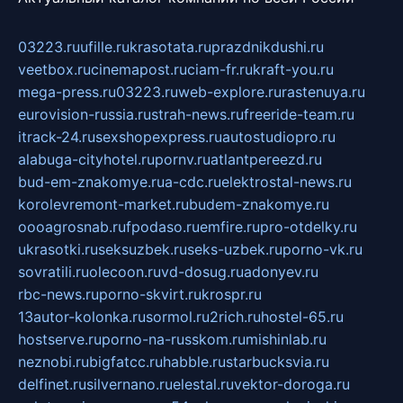
03223.ru
ufille.ru
krasotata.ru
prazdnikdushi.ru
veetbox.ru
cinemapost.ru
ciam-fr.ru
kraft-you.ru
mega-press.ru
03223.ru
web-explore.ru
rastenuya.ru
eurovision-russia.ru
strah-news.ru
freeride-team.ru
itrack-24.ru
sexshopexpress.ru
autostudiopro.ru
alabuga-cityhotel.ru
pornv.ru
atlantpereezd.ru
bud-em-znakomye.ru
a-cdc.ru
elektrostal-news.ru
korolevremont-market.ru
budem-znakomye.ru
oooagrosnab.ru
fpodaso.ru
emfire.ru
pro-otdelky.ru
ukrasotki.ru
seksuzbek.ru
seks-uzbek.ru
porno-vk.ru
sovratili.ru
olecoon.ru
vd-dosug.ru
adonyev.ru
rbc-news.ru
porno-skvirt.ru
krospr.ru
13autor-kolonka.ru
sormol.ru
2rich.ru
hostel-65.ru
hostserve.ru
porno-na-russkom.ru
mishinlab.ru
neznobi.ru
bigfatcc.ru
habble.ru
starbucksvia.ru
delfinet.ru
silvernano.ru
elestal.ru
vektor-doroga.ru