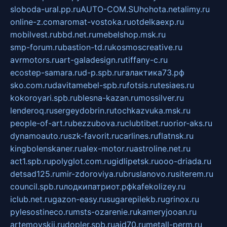
sloboda-ural.pp.ru
AUTO-COM.SU
hohota.net
alimy.ru
online-z.com
aromat-vostoka.ru
otdelkaexp.ru
mobilvest.ru
bbd.net.ru
mebelshop.msk.ru
smp-forum.ru
bastion-td.ru
kosmoscreative.ru
avrmotors.ru
art-galadesign.ru
tiffany-c.ru
ecostep-samara.ru
d-p.spb.ru
галактика73.рф
sko.com.ru
davitamebel-spb.ru
fotsis.ru
tesiaes.ru
kokoroyari.spb.ru
blesna-kazan.ru
mossilver.ru
lenderoq.ru
sergeydobrin.ru
tochkazvuka.msk.ru
people-of-art.ru
bezzubova.ru
clubtibet.ru
orior-aks.ru
dynamoauto.ru
szk-favorit.ru
carlines.ru
flatnsk.ru
kingbolenskaner.ru
alex-motor.ru
astroline.net.ru
act1.spb.ru
polyglot.com.ru
gidlipetsk.ru
ooo-driada.ru
detsad125.ru
mir-zdoroviya.ru
bruslanovo.ru
siterem.ru
council.spb.ru
лодкипатриот.рф
kafekolizey.ru
iclub.net.ru
gazon-easy.ru
sugarepilekb.ru
grinox.ru
pylesostineco.ru
msts-ozarenie.ru
kameryjooan.ru
artemovskij.ru
dopler.spb.ru
aid70.ru
metall-perm.ru