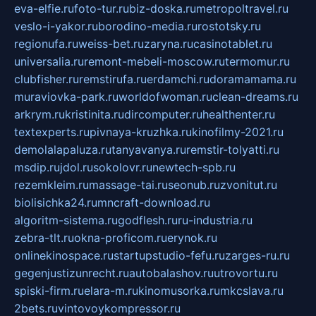
eva-elfie.ru
foto-tur.ru
biz-doska.ru
metropoltravel.ru
veslo-i-yakor.ru
borodino-media.ru
rostotsky.ru
regionufa.ru
weiss-bet.ru
zaryna.ru
casinotablet.ru
universalia.ru
remont-mebeli-moscow.ru
termomur.ru
clubfisher.ru
remstirufa.ru
erdamchi.ru
doramamama.ru
muraviovka-park.ru
worldofwoman.ru
clean-dreams.ru
arkrym.ru
kristinita.ru
dircomputer.ru
healthenter.ru
textexperts.ru
pivnaya-kruzhka.ru
kinofilmy-2021.ru
demolalapaluza.ru
tanyavanya.ru
remstir-tolyatti.ru
msdip.ru
jdol.ru
sokolovr.ru
newtech-spb.ru
rezemkleim.ru
massage-tai.ru
seonub.ru
zvonitut.ru
biolisichka24.ru
mncraft-download.ru
algoritm-sistema.ru
godflesh.ru
ru-industria.ru
zebra-tlt.ru
okna-proficom.ru
erynok.ru
onlinekinospace.ru
startupstudio-fefu.ru
zarges-ru.ru
gegenjustizunrecht.ru
autobalashov.ru
utrovortu.ru
spiski-firm.ru
elara-m.ru
kinomusorka.ru
mkcslava.ru
2bets.ru
vintovoykompressor.ru