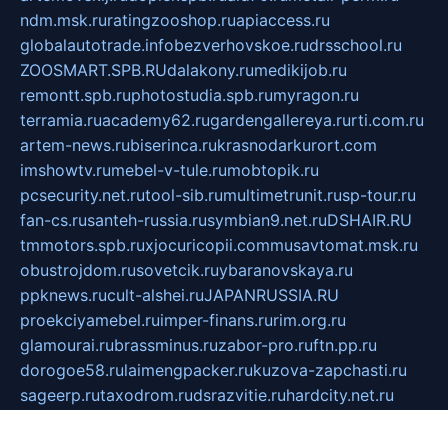
ndm.msk.ru
ratingzooshop.ru
apiaccess.ru
globalautotrade.info
bezverhovskoe.ru
drsschool.ru
ZOOSMART.SPB.RU
dalakony.ru
medikijob.ru
remontt.spb.ru
photostudia.spb.ru
myragon.ru
terramia.ru
academy62.ru
gardengallereya.ru
rti.com.ru
artem-news.ru
biserinca.ru
krasnodarkurort.com
imshowtv.ru
mebel-v-tule.ru
mobtopik.ru
pcsecurity.net.ru
tool-sib.ru
multimetrunit.ru
sp-tour.ru
fan-cs.ru
santeh-russia.ru
symbian9.net.ru
DSHAIR.RU
tmmotors.spb.ru
xjocuricopii.com
musavtomat.msk.ru
obustrojdom.ru
sovetcik.ru
ybaranovskaya.ru
ppknews.ru
cult-alshei.ru
JAPANRUSSIA.RU
proekciyamebel.ru
imper-finans.ru
rim.org.ru
glamourai.ru
brassminus.ru
zabor-pro.ru
ftn.pp.ru
dorogoe58.ru
laimengpacker.ru
kuzova-zapchasti.ru
sageerp.ru
taxodrom.ru
dsrazvitie.ru
hardcity.net.ru
ratinghomegames.ru
topservice25.ru
gubernyan.ru
gtglasslined.ru
ii4.ru
tssport.spb.ru
andorra24.com