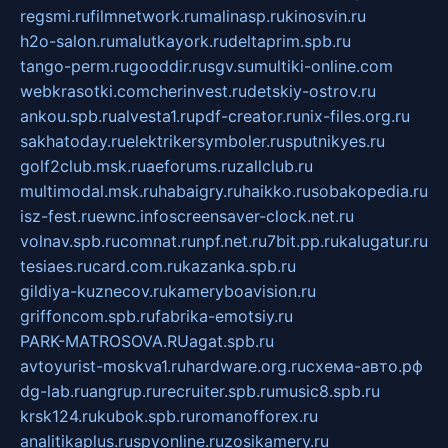
regsmi.ru
filmnetwork.ru
malinasp.ru
kinosvin.ru
h2o-salon.ru
malutkayork.ru
deltaprim.spb.ru
tango-perm.ru
gooddir.ru
sgv.su
multiki-online.com
webkrasotki.com
cherinvest.ru
detskiy-ostrov.ru
ankou.spb.ru
alvesta1.ru
pdf-creator.ru
nix-files.org.ru
sakhatoday.ru
elektrikersymboler.ru
sputnikyes.ru
golf2club.msk.ru
aeforums.ru
zallclub.ru
multimodal.msk.ru
habaigry.ru
haikko.ru
sobakopedia.ru
isz-fest.ru
ewnc.info
screensaver-clock.net.ru
volnav.spb.ru
comnat.ru
npf.net.ru
7bit.pp.ru
kalugatur.ru
tesiaes.ru
card.com.ru
kazanka.spb.ru
gildiya-kuznecov.ru
kameryboavision.ru
griffoncom.spb.ru
fabrika-emotsiy.ru
PARK-MATROSOVA.RU
agat.spb.ru
avtoyurist-moskva1.ru
hardware.org.ru
схема-авто.рф
dg-lab.ru
angrup.ru
recruiter.spb.ru
music8.spb.ru
krsk124.ru
kubok.spb.ru
romanofforex.ru
analitikaplus.ru
spyonline.ru
zosikamery.ru