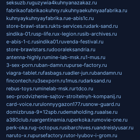
seksuzb.ru
guzywia4kuhnyanazakaz.ru
fabrikaofabrikaokuhny.ru
kuhnyaekuhnyaafabrika.ru
kuhnyaykuhnyayfabrika.ru
e-abis1c.ru
store-brawl-stars.ru
kts-services.ru
dark-sand.ru
sindika-01.ru
sp-life.ru
x-legion.ru
sib-archives.ru
e-abis-1-c.ru
sindika01.ru
venda-festival.ru
store-brawlstars.ru
dooraleksandria.ru
antenna-highly.ru
mine-lab-msk.ru
1-mus.ru
3-sex-porn.ru
ban-damn.ru
purse-factory.ru
viagra-tablet.ru
fasbags.ru
adler-jun.ru
bandamn.ru
fincontech.ru
3sexporn.ru
1mus.ru
darksand.ru
rebus-toys.ru
minelab-msk.ru
rtdco.ru
seo-prodvizhenie-sajtov-stroitelnyh-kompanij.ru
card-voice.ru
rulonnyygazon177.ru
snow-guard.ru
domizbrusa-9x12spb.ru
demaholding.ru
aalse.ru
a380club.ru
argentinamia.ru
perkoka.ru
movie-one.ru
perk-oka.ru
g-octopus.ru
sibarchives.ru
andreislyusar.ru
naruto-x.ru
pursefactory.ru
tor-lyubov-i-grom.ru