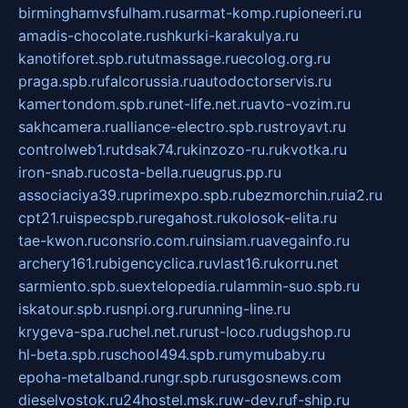
birminghamvsfulham.ru
sarmat-komp.ru
pioneeri.ru
amadis-chocolate.ru
shkurki-karakulya.ru
kanotiforet.spb.ru
tutmassage.ru
ecolog.org.ru
praga.spb.ru
falcorussia.ru
autodoctorservis.ru
kamertondom.spb.ru
net-life.net.ru
avto-vozim.ru
sakhcamera.ru
alliance-electro.spb.ru
stroyavt.ru
controlweb1.ru
tdsak74.ru
kinzozo-ru.ru
kvotka.ru
iron-snab.ru
costa-bella.ru
eugrus.pp.ru
associaciya39.ru
primexpo.spb.ru
bezmorchin.ru
ia2.ru
cpt21.ru
ispecspb.ru
regahost.ru
kolosok-elita.ru
tae-kwon.ru
consrio.com.ru
insiam.ru
avegainfo.ru
archery161.ru
bigencyclica.ru
vlast16.ru
korru.net
sarmiento.spb.su
extelopedia.ru
lammin-suo.spb.ru
iskatour.spb.ru
snpi.org.ru
running-line.ru
krygeva-spa.ru
chel.net.ru
rust-loco.ru
dugshop.ru
hl-beta.spb.ru
school494.spb.ru
mymubaby.ru
epoha-metalband.ru
ngr.spb.ru
rusgosnews.com
dieselvostok.ru
24hostel.msk.ru
w-dev.ru
f-ship.ru