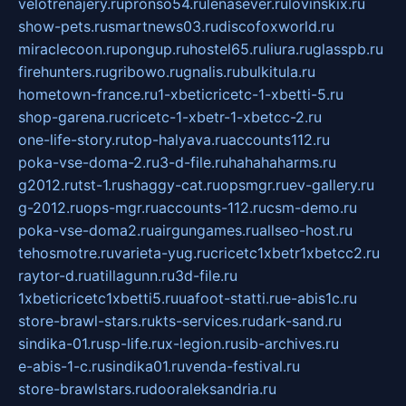
velotrenajery.ru
pronso54.ru
lenasever.ru
lovinskix.ru
show-pets.ru
smartnews03.ru
discofoxworld.ru
miraclecoon.ru
pongup.ru
hostel65.ru
liura.ru
glasspb.ru
firehunters.ru
gribowo.ru
gnalis.ru
bulkitula.ru
hometown-france.ru
1-xbeticricetc-1-xbetti-5.ru
shop-garena.ru
cricetc-1-xbetr-1-xbetcc-2.ru
one-life-story.ru
top-halyava.ru
accounts112.ru
poka-vse-doma-2.ru
3-d-file.ru
hahahaharms.ru
g2012.ru
tst-1.ru
shaggy-cat.ru
opsmgr.ru
ev-gallery.ru
g-2012.ru
ops-mgr.ru
accounts-112.ru
csm-demo.ru
poka-vse-doma2.ru
airgungames.ru
allseo-host.ru
tehosmotre.ru
varieta-yug.ru
cricetc1xbetr1xbetcc2.ru
raytor-d.ru
atillagunn.ru
3d-file.ru
1xbeticricetc1xbetti5.ru
uafoot-statti.ru
e-abis1c.ru
store-brawl-stars.ru
kts-services.ru
dark-sand.ru
sindika-01.ru
sp-life.ru
x-legion.ru
sib-archives.ru
e-abis-1-c.ru
sindika01.ru
venda-festival.ru
store-brawlstars.ru
dooraleksandria.ru