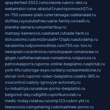
spayderhed-2022.ru
movieone.ru
evro-dez.ru
webamator.ru
ma-absolut1.ru
avtopomosch27.ru
nv-750.ru
news-plain.ru
nertansaga.ru
delanalad.ru
dizfiles.ru
youtubefree.ru
aria-family.ru
roadli.ru
planeta-samara.ru
mysmartbuy.ru
matrasy-kemerovo.ru
ashanet.ru
trade-farm.ru
dotcustoms.ru
domizbrusa9x12spb.ru
autodamp.ru
narasimha.ru
djcommodities.ru
nv750.ru
x-ton.ru
newsplain.ru
cardvoice.ru
modopaper.ru
manunae.ru
gbget.ru
alfeihavsalnassr.ru
madoma.ru
tajuncos.ru
petrovkasports.ru
porno-online-besplatno.ru
splclub.ru
york-life.ru
doroga-expo.ru
ribery.ru
cleanmedicine.ru
slovar-ivrit.ru
porno-video-besplatno.ru
seks-365.ru
ovucontrol.ru
sloty-igrovyye-avtomaty.ru
ru-industriya.ru
russkoe-porno-besplatno.ru
belgorod-day.ru
digilith.ru
pichkurovlab.ru
medic-today.ru
taksu.ru
comp123.ru
don-ykt.ru
teensvoice.ru
imgsharing.ru
domashnee-porno.ru