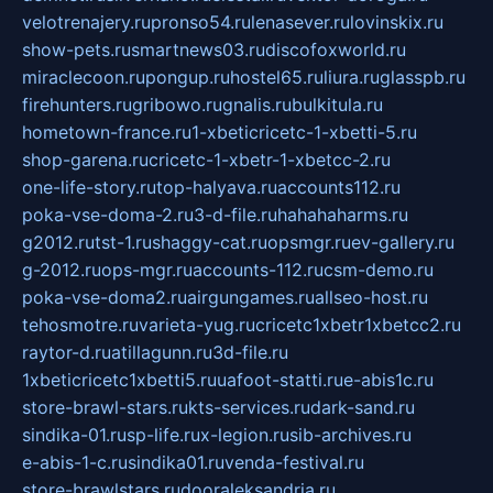
velotrenajery.ru
pronso54.ru
lenasever.ru
lovinskix.ru
show-pets.ru
smartnews03.ru
discofoxworld.ru
miraclecoon.ru
pongup.ru
hostel65.ru
liura.ru
glasspb.ru
firehunters.ru
gribowo.ru
gnalis.ru
bulkitula.ru
hometown-france.ru
1-xbeticricetc-1-xbetti-5.ru
shop-garena.ru
cricetc-1-xbetr-1-xbetcc-2.ru
one-life-story.ru
top-halyava.ru
accounts112.ru
poka-vse-doma-2.ru
3-d-file.ru
hahahaharms.ru
g2012.ru
tst-1.ru
shaggy-cat.ru
opsmgr.ru
ev-gallery.ru
g-2012.ru
ops-mgr.ru
accounts-112.ru
csm-demo.ru
poka-vse-doma2.ru
airgungames.ru
allseo-host.ru
tehosmotre.ru
varieta-yug.ru
cricetc1xbetr1xbetcc2.ru
raytor-d.ru
atillagunn.ru
3d-file.ru
1xbeticricetc1xbetti5.ru
uafoot-statti.ru
e-abis1c.ru
store-brawl-stars.ru
kts-services.ru
dark-sand.ru
sindika-01.ru
sp-life.ru
x-legion.ru
sib-archives.ru
e-abis-1-c.ru
sindika01.ru
venda-festival.ru
store-brawlstars.ru
dooraleksandria.ru