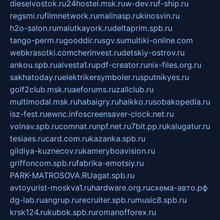
dieselvostok.ru
24hostel.msk.ru
w-dev.ru
f-ship.ru
regsmi.ru
filmnetwork.ru
malinasp.ru
kinosvin.ru
h2o-salon.ru
malutkayork.ru
deltaprim.spb.ru
tango-perm.ru
gooddir.ru
sgv.su
multiki-online.com
webkrasotki.com
cherinvest.ru
detskiy-ostrov.ru
ankou.spb.ru
alvesta1.ru
pdf-creator.ru
nix-files.org.ru
sakhatoday.ru
elektrikersymboler.ru
sputnikyes.ru
golf2club.msk.ru
aeforums.ru
zallclub.ru
multimodal.msk.ru
habaigry.ru
haikko.ru
sobakopedia.ru
isz-fest.ru
ewnc.info
screensaver-clock.net.ru
volnav.spb.ru
comnat.ru
npf.net.ru
7bit.pp.ru
kalugatur.ru
tesiaes.ru
card.com.ru
kazanka.spb.ru
gildiya-kuznecov.ru
kameryboavision.ru
griffoncom.spb.ru
fabrika-emotsiy.ru
PARK-MATROSOVA.RU
agat.spb.ru
avtoyurist-moskva1.ru
hardware.org.ru
схема-авто.рф
dg-lab.ru
angrup.ru
recruiter.spb.ru
music8.spb.ru
krsk124.ru
kubok.spb.ru
romanofforex.ru