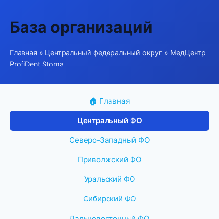
База организаций
Главная
»
Центральный федеральный округ
» МедЦентр
ProfiDent Stoma
🏠 Главная
Центральный ФО
Северо-Западный ФО
Приволжский ФО
Уральский ФО
Сибирский ФО
Дальневосточный ФО