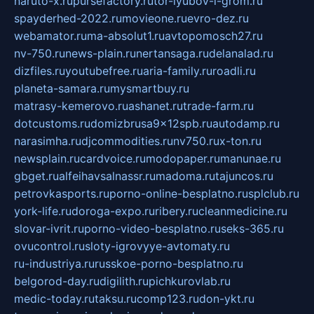
naruto-x.ru
pursefactory.ru
tor-lyubov-i-grom.ru
spayderhed-2022.ru
movieone.ru
evro-dez.ru
webamator.ru
ma-absolut1.ru
avtopomosch27.ru
nv-750.ru
news-plain.ru
nertansaga.ru
delanalad.ru
dizfiles.ru
youtubefree.ru
aria-family.ru
roadli.ru
planeta-samara.ru
mysmartbuy.ru
matrasy-kemerovo.ru
ashanet.ru
trade-farm.ru
dotcustoms.ru
domizbrusa9x12spb.ru
autodamp.ru
narasimha.ru
djcommodities.ru
nv750.ru
x-ton.ru
newsplain.ru
cardvoice.ru
modopaper.ru
manunae.ru
gbget.ru
alfeihavsalnassr.ru
madoma.ru
tajuncos.ru
petrovkasports.ru
porno-online-besplatno.ru
splclub.ru
york-life.ru
doroga-expo.ru
ribery.ru
cleanmedicine.ru
slovar-ivrit.ru
porno-video-besplatno.ru
seks-365.ru
ovucontrol.ru
sloty-igrovyye-avtomaty.ru
ru-industriya.ru
russkoe-porno-besplatno.ru
belgorod-day.ru
digilith.ru
pichkurovlab.ru
medic-today.ru
taksu.ru
comp123.ru
don-ykt.ru