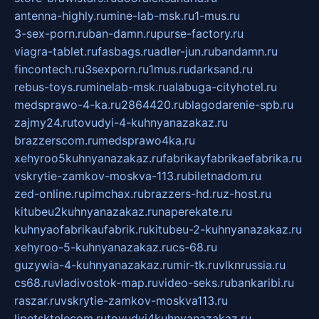
antenna-highly.ru
mine-lab-msk.ru
1-mus.ru
3-sex-porn.ru
ban-damn.ru
purse-factory.ru
viagra-tablet.ru
fasbags.ru
adler-jun.ru
bandamn.ru
fincontech.ru
3sexporn.ru
1mus.ru
darksand.ru
rebus-toys.ru
minelab-msk.ru
alabuga-cityhotel.ru
medsprawo-4-ka.ru
2864420.ru
blagodarenie-spb.ru
zajmy24.ru
tovudyi-4-kuhnyanazakaz.ru
brazzerscom.ru
medsprawo4ka.ru
xehyroo5kuhnyanazakaz.ru
fabrikayfabrikaefabrika.ru
vskrytie-zamkov-moskva-113.ru
biletnadom.ru
zed-online.ru
pimchax.ru
brazzers-hd.ru
z-host.ru
kitubeu2kuhnyanazakaz.ru
naperekate.ru
kuhnyaofabrikaufabrik.ru
kitubeu-2-kuhnyanazakaz.ru
xehyroo-5-kuhnyanazakaz.ru
cs-68.ru
guzywia-4-kuhnyanazakaz.ru
mir-tk.ru
vlknrussia.ru
cs68.ru
vladivostok-map.ru
video-seks.ru
bankaribi.ru
raszar.ru
vskrytie-zamkov-moskva113.ru
lipetsktelecom.ru
tovudyi4kuhnyanazakaz.ru