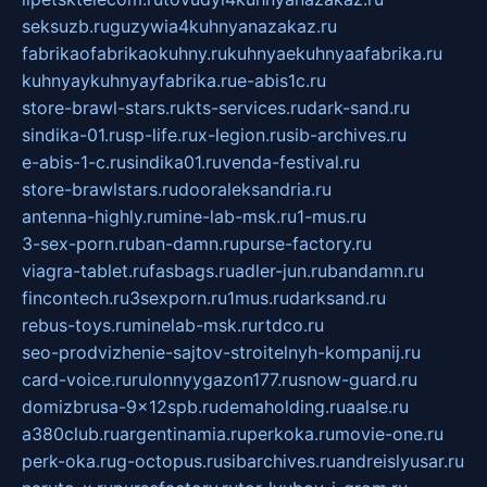
seksuzb.ru
guzywia4kuhnyanazakaz.ru
fabrikaofabrikaokuhny.ru
kuhnyaekuhnyaafabrika.ru
kuhnyaykuhnyayfabrika.ru
e-abis1c.ru
store-brawl-stars.ru
kts-services.ru
dark-sand.ru
sindika-01.ru
sp-life.ru
x-legion.ru
sib-archives.ru
e-abis-1-c.ru
sindika01.ru
venda-festival.ru
store-brawlstars.ru
dooraleksandria.ru
antenna-highly.ru
mine-lab-msk.ru
1-mus.ru
3-sex-porn.ru
ban-damn.ru
purse-factory.ru
viagra-tablet.ru
fasbags.ru
adler-jun.ru
bandamn.ru
fincontech.ru
3sexporn.ru
1mus.ru
darksand.ru
rebus-toys.ru
minelab-msk.ru
rtdco.ru
seo-prodvizhenie-sajtov-stroitelnyh-kompanij.ru
card-voice.ru
rulonnyygazon177.ru
snow-guard.ru
domizbrusa-9x12spb.ru
demaholding.ru
aalse.ru
a380club.ru
argentinamia.ru
perkoka.ru
movie-one.ru
perk-oka.ru
g-octopus.ru
sibarchives.ru
andreislyusar.ru