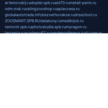
artemovskij.ru
dopler.spb.ru
aid70.ru
metall-perm.ru
ndm.msk.ru
ratingzooshop.ru
apiaccess.ru
globalautotrade.info
bezverhovskoe.ru
drsschool.ru
ZOOSMART.SPB.RU
dalakony.ru
medikijob.ru
remontt.spb.ru
photostudia.spb.ru
myragon.ru
terramia.ru
academy62.ru
gardengallereya.ru
rti.com.ru
artem-news.ru
biserinca.ru
krasnodarkurort.com
imshowtv.ru
mebel-v-tule.ru
mobtopik.ru
pcsecurity.net.ru
tool-sib.ru
multimetrunit.ru
sp-tour.ru
fan-cs.ru
santeh-russia.ru
symbian9.net.ru
DSHAIR.RU
tmmotors.spb.ru
xjocuricopii.com
musavtomat.msk.ru
obustrojdom.ru
sovetcik.ru
ybaranovskaya.ru
ppknews.ru
cult-alshei.ru
JAPANRUSSIA.RU
proekciyamebel.ru
imper-finans.ru
rim.org.ru
glamourai.ru
brassminus.ru
zabor-pro.ru
ftn.pp.ru
dorogoe58.ru
laimengpacker.ru
kuzova-zapchasti.ru
sageerp.ru
taxodrom.ru
dsrazvitie.ru
hardcity.net.ru
ratinghomegames.ru
topservice25.ru
gubernyan.ru