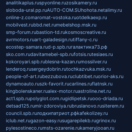
analitikaplus.ru
spyonline.ru
zosikamery.ru
sloboda-ural.pp.ru
AUTO-COM.SU
hohota.net
alimy.ru
online-z.com
aromat-vostoka.ru
otdelkaexp.ru
mobilvest.ru
bbd.net.ru
mebelshop.msk.ru
smp-forum.ru
bastion-td.ru
kosmoscreative.ru
avrmotors.ru
art-galadesign.ru
tiffany-c.ru
ecostep-samara.ru
d-p.spb.ru
галактика73.рф
sko.com.ru
davitamebel-spb.ru
fotsis.ru
tesiaes.ru
kokoroyari.spb.ru
blesna-kazan.ru
mossilver.ru
lenderoq.ru
sergeydobrin.ru
tochkazvuka.msk.ru
people-of-art.ru
bezzubova.ru
clubtibet.ru
orior-aks.ru
dynamoauto.ru
szk-favorit.ru
carlines.ru
flatnsk.ru
kingbolenskaner.ru
alex-motor.ru
astroline.net.ru
act1.spb.ru
polyglot.com.ru
gidlipetsk.ru
ooo-driada.ru
detsad125.ru
mir-zdoroviya.ru
bruslanovo.ru
siterem.ru
council.spb.ru
лодкипатриот.рф
kafekolizey.ru
iclub.net.ru
gazon-easy.ru
sugarepilekb.ru
grinox.ru
pylesostineco.ru
msts-ozarenie.ru
kameryjooan.ru