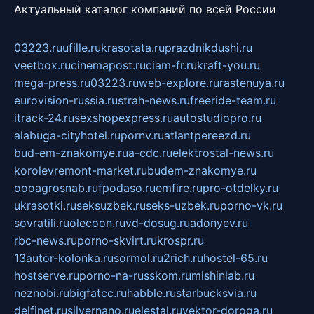
Актуальный каталог компаний по всей России
03223.ru
ufille.ru
krasotata.ru
prazdnikdushi.ru
veetbox.ru
cinemapost.ru
ciam-fr.ru
kraft-you.ru
mega-press.ru
03223.ru
web-explore.ru
rastenuya.ru
eurovision-russia.ru
strah-news.ru
freeride-team.ru
itrack-24.ru
sexshopexpress.ru
autostudiopro.ru
alabuga-cityhotel.ru
pornv.ru
atlantpereezd.ru
bud-em-znakomye.ru
a-cdc.ru
elektrostal-news.ru
korolevremont-market.ru
budem-znakomye.ru
oooagrosnab.ru
fpodaso.ru
emfire.ru
pro-otdelky.ru
ukrasotki.ru
seksuzbek.ru
seks-uzbek.ru
porno-vk.ru
sovratili.ru
olecoon.ru
vd-dosug.ru
adonyev.ru
rbc-news.ru
porno-skvirt.ru
krospr.ru
13autor-kolonka.ru
sormol.ru
2rich.ru
hostel-65.ru
hostserve.ru
porno-na-russkom.ru
mishinlab.ru
neznobi.ru
bigfatcc.ru
habble.ru
starbucksvia.ru
delfinet.ru
silvernano.ru
elestal.ru
vektor-doroga.ru