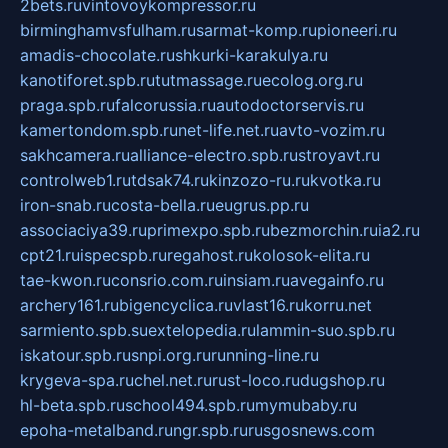
2bets.ru
vintovoykompressor.ru
birminghamvsfulham.ru
sarmat-komp.ru
pioneeri.ru
amadis-chocolate.ru
shkurki-karakulya.ru
kanotiforet.spb.ru
tutmassage.ru
ecolog.org.ru
praga.spb.ru
falcorussia.ru
autodoctorservis.ru
kamertondom.spb.ru
net-life.net.ru
avto-vozim.ru
sakhcamera.ru
alliance-electro.spb.ru
stroyavt.ru
controlweb1.ru
tdsak74.ru
kinzozo-ru.ru
kvotka.ru
iron-snab.ru
costa-bella.ru
eugrus.pp.ru
associaciya39.ru
primexpo.spb.ru
bezmorchin.ru
ia2.ru
cpt21.ru
ispecspb.ru
regahost.ru
kolosok-elita.ru
tae-kwon.ru
consrio.com.ru
insiam.ru
avegainfo.ru
archery161.ru
bigencyclica.ru
vlast16.ru
korru.net
sarmiento.spb.su
extelopedia.ru
lammin-suo.spb.ru
iskatour.spb.ru
snpi.org.ru
running-line.ru
krygeva-spa.ru
chel.net.ru
rust-loco.ru
dugshop.ru
hl-beta.spb.ru
school494.spb.ru
mymubaby.ru
epoha-metalband.ru
ngr.spb.ru
rusgosnews.com