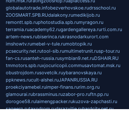
ndm.msk.ru
ratingzooshop.ru
apiaccess.ru
globalautotrade.info
bezverhovskoe.ru
drsschool.ru
ZOOSMART.SPB.RU
dalakony.ru
medikijob.ru
remontt.spb.ru
photostudia.spb.ru
myragon.ru
terramia.ru
academy62.ru
gardengallereya.ru
rti.com.ru
artem-news.ru
biserinca.ru
krasnodarkurort.com
imshowtv.ru
mebel-v-tule.ru
mobtopik.ru
pcsecurity.net.ru
tool-sib.ru
multimetrunit.ru
sp-tour.ru
fan-cs.ru
santeh-russia.ru
symbian9.net.ru
DSHAIR.RU
tmmotors.spb.ru
xjocuricopii.com
musavtomat.msk.ru
obustrojdom.ru
sovetcik.ru
ybaranovskaya.ru
ppknews.ru
cult-alshei.ru
JAPANRUSSIA.RU
proekciyamebel.ru
imper-finans.ru
rim.org.ru
glamourai.ru
brassminus.ru
zabor-pro.ru
ftn.pp.ru
dorogoe58.ru
laimengpacker.ru
kuzova-zapchasti.ru
sageerp.ru
taxodrom.ru
dsrazvitie.ru
hardcity.net.ru
ratinghomegames.ru
topservice25.ru
gubernyan.ru
gtglasslined.ru
ii4.ru
tssport.spb.ru
andorra24.com