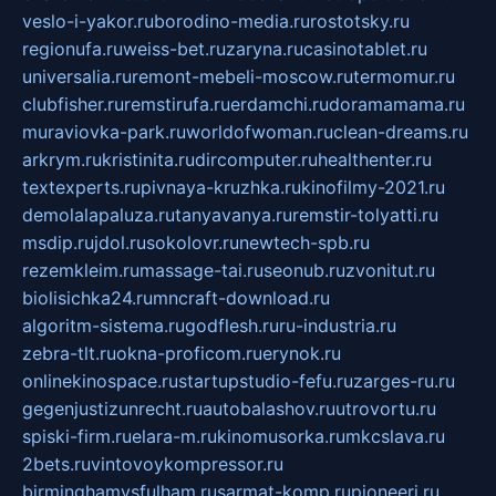
veslo-i-yakor.ru
borodino-media.ru
rostotsky.ru
regionufa.ru
weiss-bet.ru
zaryna.ru
casinotablet.ru
universalia.ru
remont-mebeli-moscow.ru
termomur.ru
clubfisher.ru
remstirufa.ru
erdamchi.ru
doramamama.ru
muraviovka-park.ru
worldofwoman.ru
clean-dreams.ru
arkrym.ru
kristinita.ru
dircomputer.ru
healthenter.ru
textexperts.ru
pivnaya-kruzhka.ru
kinofilmy-2021.ru
demolalapaluza.ru
tanyavanya.ru
remstir-tolyatti.ru
msdip.ru
jdol.ru
sokolovr.ru
newtech-spb.ru
rezemkleim.ru
massage-tai.ru
seonub.ru
zvonitut.ru
biolisichka24.ru
mncraft-download.ru
algoritm-sistema.ru
godflesh.ru
ru-industria.ru
zebra-tlt.ru
okna-proficom.ru
erynok.ru
onlinekinospace.ru
startupstudio-fefu.ru
zarges-ru.ru
gegenjustizunrecht.ru
autobalashov.ru
utrovortu.ru
spiski-firm.ru
elara-m.ru
kinomusorka.ru
mkcslava.ru
2bets.ru
vintovoykompressor.ru
birminghamvsfulham.ru
sarmat-komp.ru
pioneeri.ru