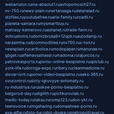
webamator.ru
ma-absolut1.ru
avtopomosch27.ru
nv-750.ru
news-plain.ru
nertansaga.ru
delanalad.ru
dizfiles.ru
youtubefree.ru
aria-family.ru
roadli.ru
planeta-samara.ru
mysmartbuy.ru
matrasy-kemerovo.ru
ashanet.ru
trade-farm.ru
dotcustoms.ru
domizbrusa9x12spb.ru
autodamp.ru
narasimha.ru
djcommodities.ru
nv750.ru
x-ton.ru
newsplain.ru
cardvoice.ru
modopaper.ru
manunae.ru
gbget.ru
alfeihavsalnassr.ru
madoma.ru
tajuncos.ru
petrovkasports.ru
porno-online-besplatno.ru
splclub.ru
york-life.ru
doroga-expo.ru
ribery.ru
cleanmedicine.ru
slovar-ivrit.ru
porno-video-besplatno.ru
seks-365.ru
ovucontrol.ru
sloty-igrovyye-avtomaty.ru
ru-industriya.ru
russkoe-porno-besplatno.ru
belgorod-day.ru
digilith.ru
pichkurovlab.ru
medic-today.ru
taksu.ru
comp123.ru
don-ykt.ru
teensvoice.ru
imgsharing.ru
domashnee-porno.ru
eva-elfie.ru
foto-tur.ru
biz-doska.ru
metropoltravel.ru