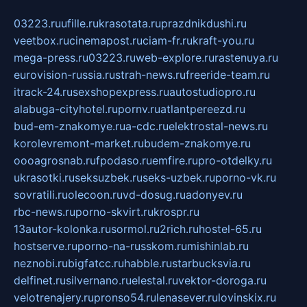
03223.ru
ufille.ru
krasotata.ru
prazdnikdushi.ru
veetbox.ru
cinemapost.ru
ciam-fr.ru
kraft-you.ru
mega-press.ru
03223.ru
web-explore.ru
rastenuya.ru
eurovision-russia.ru
strah-news.ru
freeride-team.ru
itrack-24.ru
sexshopexpress.ru
autostudiopro.ru
alabuga-cityhotel.ru
pornv.ru
atlantpereezd.ru
bud-em-znakomye.ru
a-cdc.ru
elektrostal-news.ru
korolevremont-market.ru
budem-znakomye.ru
oooagrosnab.ru
fpodaso.ru
emfire.ru
pro-otdelky.ru
ukrasotki.ru
seksuzbek.ru
seks-uzbek.ru
porno-vk.ru
sovratili.ru
olecoon.ru
vd-dosug.ru
adonyev.ru
rbc-news.ru
porno-skvirt.ru
krospr.ru
13autor-kolonka.ru
sormol.ru
2rich.ru
hostel-65.ru
hostserve.ru
porno-na-russkom.ru
mishinlab.ru
neznobi.ru
bigfatcc.ru
habble.ru
starbucksvia.ru
delfinet.ru
silvernano.ru
elestal.ru
vektor-doroga.ru
velotrenajery.ru
pronso54.ru
lenasever.ru
lovinskix.ru