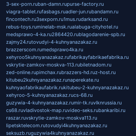
3-sex-porn.ru
ban-damn.ru
purse-factory.ru
viagra-tablet.ru
fasbags.ru
adler-jun.ru
bandamn.ru
fincontech.ru
3sexporn.ru
1mus.ru
darksand.ru
rebus-toys.ru
minelab-msk.ru
alabuga-cityhotel.ru
medsprawo-4-ka.ru
2864420.ru
blagodarenie-spb.ru
zajmy24.ru
tovudyi-4-kuhnyanazakaz.ru
brazzerscom.ru
medsprawo4ka.ru
xehyroo5kuhnyanazakaz.ru
fabrikayfabrikaefabrika.ru
vskrytie-zamkov-moskva-113.ru
biletnadom.ru
zed-online.ru
pimchax.ru
brazzers-hd.ru
z-host.ru
kitubeu2kuhnyanazakaz.ru
naperekate.ru
kuhnyaofabrikaufabrik.ru
kitubeu-2-kuhnyanazakaz.ru
xehyroo-5-kuhnyanazakaz.ru
cs-68.ru
guzywia-4-kuhnyanazakaz.ru
mir-tk.ru
vlknrussia.ru
cs68.ru
vladivostok-map.ru
video-seks.ru
bankaribi.ru
raszar.ru
vskrytie-zamkov-moskva113.ru
lipetsktelecom.ru
tovudyi4kuhnyanazakaz.ru
seksuzb.ru
guzywia4kuhnyanazakaz.ru