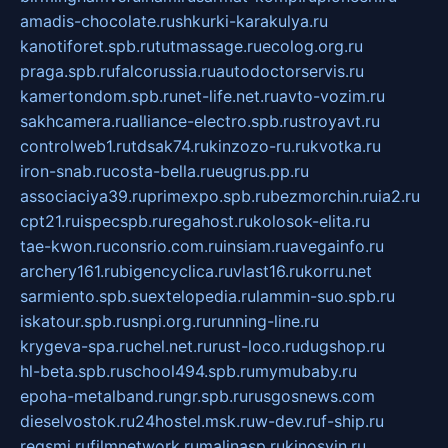
amadis-chocolate.ru
shkurki-karakulya.ru
kanotiforet.spb.ru
tutmassage.ru
ecolog.org.ru
praga.spb.ru
falcorussia.ru
autodoctorservis.ru
kamertondom.spb.ru
net-life.net.ru
avto-vozim.ru
sakhcamera.ru
alliance-electro.spb.ru
stroyavt.ru
controlweb1.ru
tdsak74.ru
kinzozo-ru.ru
kvotka.ru
iron-snab.ru
costa-bella.ru
eugrus.pp.ru
associaciya39.ru
primexpo.spb.ru
bezmorchin.ru
ia2.ru
cpt21.ru
ispecspb.ru
regahost.ru
kolosok-elita.ru
tae-kwon.ru
consrio.com.ru
insiam.ru
avegainfo.ru
archery161.ru
bigencyclica.ru
vlast16.ru
korru.net
sarmiento.spb.su
extelopedia.ru
lammin-suo.spb.ru
iskatour.spb.ru
snpi.org.ru
running-line.ru
krygeva-spa.ru
chel.net.ru
rust-loco.ru
dugshop.ru
hl-beta.spb.ru
school494.spb.ru
mymubaby.ru
epoha-metalband.ru
ngr.spb.ru
rusgosnews.com
dieselvostok.ru
24hostel.msk.ru
w-dev.ru
f-ship.ru
regsmi.ru
filmnetwork.ru
malinasp.ru
kinosvin.ru