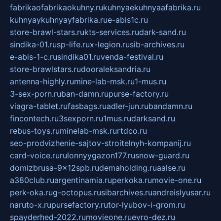
fabrikaofabrikaokuhny.ru
kuhnyaekuhnyaafabrika.ru
kuhnyaykuhnyayfabrika.ru
e-abis1c.ru
store-brawl-stars.ru
kts-services.ru
dark-sand.ru
sindika-01.ru
sp-life.ru
x-legion.ru
sib-archives.ru
e-abis-1-c.ru
sindika01.ru
venda-festival.ru
store-brawlstars.ru
dooraleksandria.ru
antenna-highly.ru
mine-lab-msk.ru
1-mus.ru
3-sex-porn.ru
ban-damn.ru
purse-factory.ru
viagra-tablet.ru
fasbags.ru
adler-jun.ru
bandamn.ru
fincontech.ru
3sexporn.ru
1mus.ru
darksand.ru
rebus-toys.ru
minelab-msk.ru
rtdco.ru
seo-prodvizhenie-sajtov-stroitelnyh-kompanij.ru
card-voice.ru
rulonnyygazon177.ru
snow-guard.ru
domizbrusa-9x12spb.ru
demaholding.ru
aalse.ru
a380club.ru
argentinamia.ru
perkoka.ru
movie-one.ru
perk-oka.ru
g-octopus.ru
sibarchives.ru
andreislyusar.ru
naruto-x.ru
pursefactory.ru
tor-lyubov-i-grom.ru
spayderhed-2022.ru
movieone.ru
evro-dez.ru