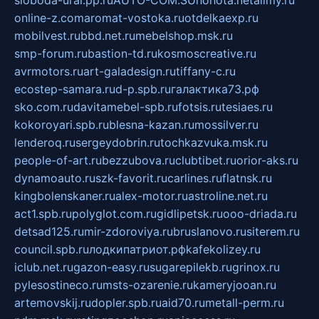
online-z.com
aromat-vostoka.ru
otdelkaexp.ru
mobilvest.ru
bbd.net.ru
mebelshop.msk.ru
smp-forum.ru
bastion-td.ru
kosmoscreative.ru
avrmotors.ru
art-galadesign.ru
tiffany-c.ru
ecostep-samara.ru
d-p.spb.ru
галактика73.рф
sko.com.ru
davitamebel-spb.ru
fotsis.ru
tesiaes.ru
kokoroyari.spb.ru
blesna-kazan.ru
mossilver.ru
lenderoq.ru
sergeydobrin.ru
tochkazvuka.msk.ru
people-of-art.ru
bezzubova.ru
clubtibet.ru
orior-aks.ru
dynamoauto.ru
szk-favorit.ru
carlines.ru
flatnsk.ru
kingbolenskaner.ru
alex-motor.ru
astroline.net.ru
act1.spb.ru
polyglot.com.ru
gidlipetsk.ru
ooo-driada.ru
detsad125.ru
mir-zdoroviya.ru
bruslanovo.ru
siterem.ru
council.spb.ru
лодкипатриот.рф
kafekolizey.ru
iclub.net.ru
gazon-easy.ru
sugarepilekb.ru
grinox.ru
pylesostineco.ru
msts-ozarenie.ru
kameryjooan.ru
artemovskij.ru
dopler.spb.ru
aid70.ru
metall-perm.ru