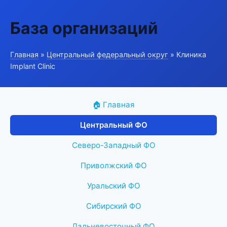
База организаций
Главная
»
Центральный федеральный округ
» Клиника
Implant Clinic
🏠 Главная
Центральный ФО
Северо-Западный ФО
Приволжский ФО
Уральский ФО
Сибирский ФО
Дальневосточный ФО