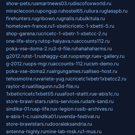
show-pets.ru
smartnews03.ru
discofoxworld.ru
miraclecoon.ru
pongup.ru
hostel65.ru
liura.ru
glasspb.ru
firehunters.ru
gribowo.ru
gnalis.ru
bulkitula.ru
hometown-france.ru
1-xbeticricetc-1-xbetti-5.ru
shop-garena.ru
cricetc-1-xbetr-1-xbetcc-2.ru
one-life-story.ru
top-halyava.ru
accounts112.ru
poka-vse-doma-2.ru
3-d-file.ru
hahahaharms.ru
g2012.ru
tst-1.ru
shaggy-cat.ru
opsmgr.ru
ev-gallery.ru
g-2012.ru
ops-mgr.ru
accounts-112.ru
csm-demo.ru
poka-vse-doma2.ru
airgungames.ru
allseo-host.ru
tehosmotre.ru
varieta-yug.ru
cricetc1xbetr1xbetcc2.ru
raytor-d.ru
atillagunn.ru
3d-file.ru
1xbeticricetc1xbetti5.ru
uafoot-statti.ru
e-abis1c.ru
store-brawl-stars.ru
kts-services.ru
dark-sand.ru
sindika-01.ru
sp-life.ru
x-legion.ru
sib-archives.ru
e-abis-1-c.ru
sindika01.ru
venda-festival.ru
store-brawlstars.ru
dooraleksandria.ru
antenna-highly.ru
mine-lab-msk.ru
1-mus.ru