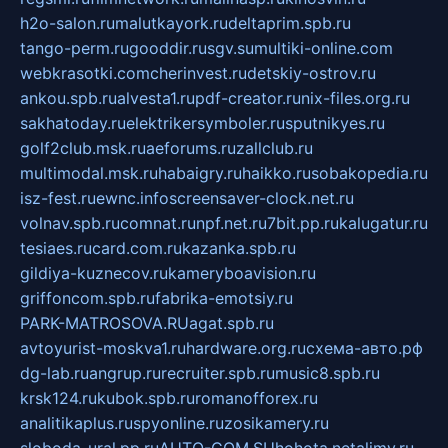
h2o-salon.ru
malutkayork.ru
deltaprim.spb.ru
tango-perm.ru
gooddir.ru
sgv.su
multiki-online.com
webkrasotki.com
cherinvest.ru
detskiy-ostrov.ru
ankou.spb.ru
alvesta1.ru
pdf-creator.ru
nix-files.org.ru
sakhatoday.ru
elektrikersymboler.ru
sputnikyes.ru
golf2club.msk.ru
aeforums.ru
zallclub.ru
multimodal.msk.ru
habaigry.ru
haikko.ru
sobakopedia.ru
isz-fest.ru
ewnc.info
screensaver-clock.net.ru
volnav.spb.ru
comnat.ru
npf.net.ru
7bit.pp.ru
kalugatur.ru
tesiaes.ru
card.com.ru
kazanka.spb.ru
gildiya-kuznecov.ru
kameryboavision.ru
griffoncom.spb.ru
fabrika-emotsiy.ru
PARK-MATROSOVA.RU
agat.spb.ru
avtoyurist-moskva1.ru
hardware.org.ru
схема-авто.рф
dg-lab.ru
angrup.ru
recruiter.spb.ru
music8.spb.ru
krsk124.ru
kubok.spb.ru
romanofforex.ru
analitikaplus.ru
spyonline.ru
zosikamery.ru
sloboda-ural.pp.ru
AUTO-COM.SU
hohota.net
alimy.ru