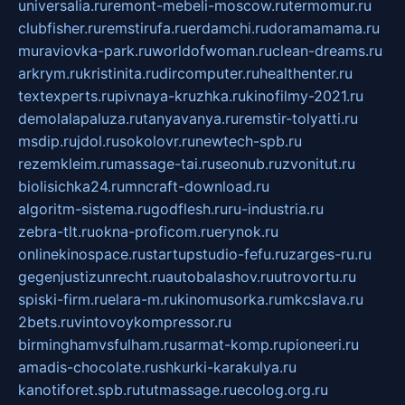
universalia.ru
remont-mebeli-moscow.ru
termomur.ru
clubfisher.ru
remstirufa.ru
erdamchi.ru
doramamama.ru
muraviovka-park.ru
worldofwoman.ru
clean-dreams.ru
arkrym.ru
kristinita.ru
dircomputer.ru
healthenter.ru
textexperts.ru
pivnaya-kruzhka.ru
kinofilmy-2021.ru
demolalapaluza.ru
tanyavanya.ru
remstir-tolyatti.ru
msdip.ru
jdol.ru
sokolovr.ru
newtech-spb.ru
rezemkleim.ru
massage-tai.ru
seonub.ru
zvonitut.ru
biolisichka24.ru
mncraft-download.ru
algoritm-sistema.ru
godflesh.ru
ru-industria.ru
zebra-tlt.ru
okna-proficom.ru
erynok.ru
onlinekinospace.ru
startupstudio-fefu.ru
zarges-ru.ru
gegenjustizunrecht.ru
autobalashov.ru
utrovortu.ru
spiski-firm.ru
elara-m.ru
kinomusorka.ru
mkcslava.ru
2bets.ru
vintovoykompressor.ru
birminghamvsfulham.ru
sarmat-komp.ru
pioneeri.ru
amadis-chocolate.ru
shkurki-karakulya.ru
kanotiforet.spb.ru
tutmassage.ru
ecolog.org.ru