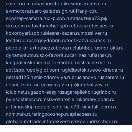
smp-forum.ru
bastion-td.ru
kosmoscreative.ru
avrmotors.ru
art-galadesign.ru
tiffany-c.ru
ecostep-samara.ru
d-p.spb.ru
галактика73.рф
sko.com.ru
davitamebel-spb.ru
fotsis.ru
tesiaes.ru
kokoroyari.spb.ru
blesna-kazan.ru
mossilver.ru
lenderoq.ru
sergeydobrin.ru
tochkazvuka.msk.ru
people-of-art.ru
bezzubova.ru
clubtibet.ru
orior-aks.ru
dynamoauto.ru
szk-favorit.ru
carlines.ru
flatnsk.ru
kingbolenskaner.ru
alex-motor.ru
astroline.net.ru
act1.spb.ru
polyglot.com.ru
gidlipetsk.ru
ooo-driada.ru
detsad125.ru
mir-zdoroviya.ru
bruslanovo.ru
siterem.ru
council.spb.ru
лодкипатриот.рф
kafekolizey.ru
iclub.net.ru
gazon-easy.ru
sugarepilekb.ru
grinox.ru
pylesostineco.ru
msts-ozarenie.ru
kameryjooan.ru
artemovskij.ru
dopler.spb.ru
aid70.ru
metall-perm.ru
ndm.msk.ru
ratingzooshop.ru
apiaccess.ru
globalautotrade.info
bezverhovskoe.ru
drsschool.ru
ZOOSMART.SPB.RU
dalakony.ru
medikijob.ru