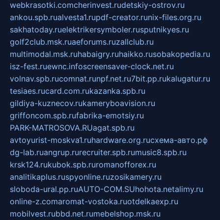
webkrasotki.com
cherinvest.ru
detskiy-ostrov.ru
ankou.spb.ru
alvesta1.ru
pdf-creator.ru
nix-files.org.ru
sakhatoday.ru
elektrikersymboler.ru
sputnikyes.ru
golf2club.msk.ru
aeforums.ru
zallclub.ru
multimodal.msk.ru
habaigry.ru
haikko.ru
sobakopedia.ru
isz-fest.ru
ewnc.info
screensaver-clock.net.ru
volnav.spb.ru
comnat.ru
npf.net.ru
7bit.pp.ru
kalugatur.ru
tesiaes.ru
card.com.ru
kazanka.spb.ru
gildiya-kuznecov.ru
kameryboavision.ru
griffoncom.spb.ru
fabrika-emotsiy.ru
PARK-MATROSOVA.RU
agat.spb.ru
avtoyurist-moskva1.ru
hardware.org.ru
схема-авто.рф
dg-lab.ru
angrup.ru
recruiter.spb.ru
music8.spb.ru
krsk124.ru
kubok.spb.ru
romanofforex.ru
analitikaplus.ru
spyonline.ru
zosikamery.ru
sloboda-ural.pp.ru
AUTO-COM.SU
hohota.net
alimy.ru
online-z.com
aromat-vostoka.ru
otdelkaexp.ru
mobilvest.ru
bbd.net.ru
mebelshop.msk.ru