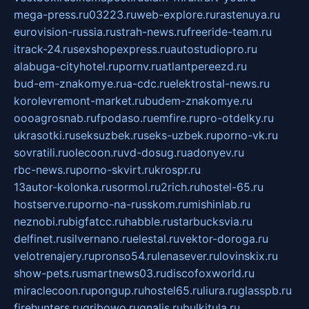
mega-press.ru
03223.ru
web-explore.ru
rastenuya.ru
eurovision-russia.ru
strah-news.ru
freeride-team.ru
itrack-24.ru
sexshopexpress.ru
autostudiopro.ru
alabuga-cityhotel.ru
pornv.ru
atlantpereezd.ru
bud-em-znakomye.ru
a-cdc.ru
elektrostal-news.ru
korolevremont-market.ru
budem-znakomye.ru
oooagrosnab.ru
fpodaso.ru
emfire.ru
pro-otdelky.ru
ukrasotki.ru
seksuzbek.ru
seks-uzbek.ru
porno-vk.ru
sovratili.ru
olecoon.ru
vd-dosug.ru
adonyev.ru
rbc-news.ru
porno-skvirt.ru
krospr.ru
13autor-kolonka.ru
sormol.ru
2rich.ru
hostel-65.ru
hostserve.ru
porno-na-russkom.ru
mishinlab.ru
neznobi.ru
bigfatcc.ru
habble.ru
starbucksvia.ru
delfinet.ru
silvernano.ru
elestal.ru
vektor-doroga.ru
velotrenajery.ru
pronso54.ru
lenasever.ru
lovinskix.ru
show-pets.ru
smartnews03.ru
discofoxworld.ru
miraclecoon.ru
pongup.ru
hostel65.ru
liura.ru
glasspb.ru
firehunters.ru
gribowo.ru
gnalis.ru
bulkitula.ru