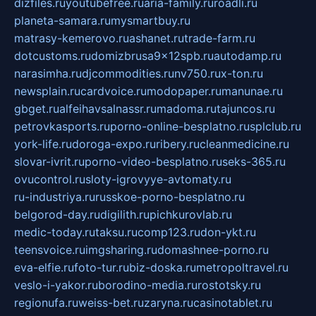
dizfiles.ru
youtubefree.ru
aria-family.ru
roadli.ru
planeta-samara.ru
mysmartbuy.ru
matrasy-kemerovo.ru
ashanet.ru
trade-farm.ru
dotcustoms.ru
domizbrusa9x12spb.ru
autodamp.ru
narasimha.ru
djcommodities.ru
nv750.ru
x-ton.ru
newsplain.ru
cardvoice.ru
modopaper.ru
manunae.ru
gbget.ru
alfeihavsalnassr.ru
madoma.ru
tajuncos.ru
petrovkasports.ru
porno-online-besplatno.ru
splclub.ru
york-life.ru
doroga-expo.ru
ribery.ru
cleanmedicine.ru
slovar-ivrit.ru
porno-video-besplatno.ru
seks-365.ru
ovucontrol.ru
sloty-igrovyye-avtomaty.ru
ru-industriya.ru
russkoe-porno-besplatno.ru
belgorod-day.ru
digilith.ru
pichkurovlab.ru
medic-today.ru
taksu.ru
comp123.ru
don-ykt.ru
teensvoice.ru
imgsharing.ru
domashnee-porno.ru
eva-elfie.ru
foto-tur.ru
biz-doska.ru
metropoltravel.ru
veslo-i-yakor.ru
borodino-media.ru
rostotsky.ru
regionufa.ru
weiss-bet.ru
zaryna.ru
casinotablet.ru