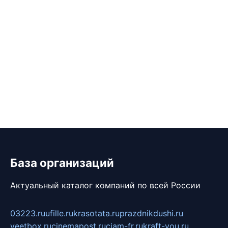
База организаций
Актуальный каталог компаний по всей России
03223.ru
ufille.ru
krasotata.ru
prazdnikdushi.ru
veetbox.ru
cinemapost.ru
ciam-fr.ru
kraft-you.ru