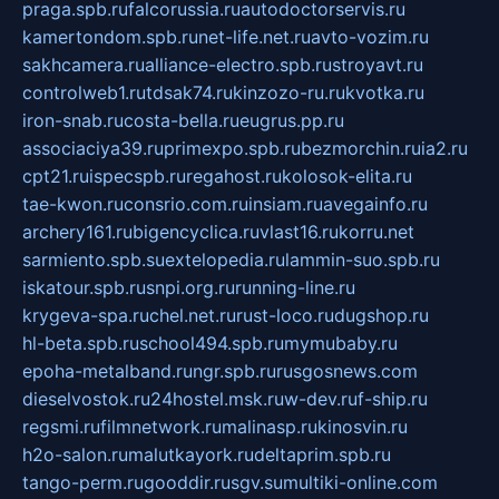
praga.spb.ru
falcorussia.ru
autodoctorservis.ru
kamertondom.spb.ru
net-life.net.ru
avto-vozim.ru
sakhcamera.ru
alliance-electro.spb.ru
stroyavt.ru
controlweb1.ru
tdsak74.ru
kinzozo-ru.ru
kvotka.ru
iron-snab.ru
costa-bella.ru
eugrus.pp.ru
associaciya39.ru
primexpo.spb.ru
bezmorchin.ru
ia2.ru
cpt21.ru
ispecspb.ru
regahost.ru
kolosok-elita.ru
tae-kwon.ru
consrio.com.ru
insiam.ru
avegainfo.ru
archery161.ru
bigencyclica.ru
vlast16.ru
korru.net
sarmiento.spb.su
extelopedia.ru
lammin-suo.spb.ru
iskatour.spb.ru
snpi.org.ru
running-line.ru
krygeva-spa.ru
chel.net.ru
rust-loco.ru
dugshop.ru
hl-beta.spb.ru
school494.spb.ru
mymubaby.ru
epoha-metalband.ru
ngr.spb.ru
rusgosnews.com
dieselvostok.ru
24hostel.msk.ru
w-dev.ru
f-ship.ru
regsmi.ru
filmnetwork.ru
malinasp.ru
kinosvin.ru
h2o-salon.ru
malutkayork.ru
deltaprim.spb.ru
tango-perm.ru
gooddir.ru
sgv.su
multiki-online.com