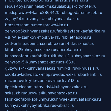
fincontech.ru
3sexporn.ru
1mus.ru
darksand.ru
rebus-toys.ru
minelab-msk.ru
alabuga-cityhotel.ru
medsprawo-4-ka.ru
2864420.ru
blagodarenie-spb.ru
zajmy24.ru
tovudyi-4-kuhnyanazakaz.ru
brazzerscom.ru
medsprawo4ka.ru
xehyroo5kuhnyanazakaz.ru
fabrikayfabrikaefabrika.ru
vskrytie-zamkov-moskva-113.ru
biletnadom.ru
zed-online.ru
pimchax.ru
brazzers-hd.ru
z-host.ru
kitubeu2kuhnyanazakaz.ru
naperekate.ru
kuhnyaofabrikaufabrik.ru
kitubeu-2-kuhnyanazakaz.ru
xehyroo-5-kuhnyanazakaz.ru
cs-68.ru
guzywia-4-kuhnyanazakaz.ru
mir-tk.ru
vlknrussia.ru
cs68.ru
vladivostok-map.ru
video-seks.ru
bankaribi.ru
raszar.ru
vskrytie-zamkov-moskva113.ru
lipetsktelecom.ru
tovudyi4kuhnyanazakaz.ru
seksuzb.ru
guzywia4kuhnyanazakaz.ru
fabrikaofabrikaokuhny.ru
kuhnyaekuhnyaafabrika.ru
kuhnyaykuhnyayfabrika.ru
e-abis1c.ru