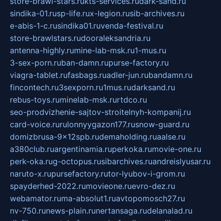
store-brawl-stars.ru
kts-services.ru
dark-sand.ru
sindika-01.ru
sp-life.ru
x-legion.ru
sib-archives.ru
e-abis-1-c.ru
sindika01.ru
venda-festival.ru
store-brawlstars.ru
dooraleksandria.ru
antenna-highly.ru
mine-lab-msk.ru
1-mus.ru
3-sex-porn.ru
ban-damn.ru
purse-factory.ru
viagra-tablet.ru
fasbags.ru
adler-jun.ru
bandamn.ru
fincontech.ru
3sexporn.ru
1mus.ru
darksand.ru
rebus-toys.ru
minelab-msk.ru
rtdco.ru
seo-prodvizhenie-sajtov-stroitelnyh-kompanij.ru
card-voice.ru
rulonnyygazon177.ru
snow-guard.ru
domizbrusa-9x12spb.ru
demaholding.ru
aalse.ru
a380club.ru
argentinamia.ru
perkoka.ru
movie-one.ru
perk-oka.ru
g-octopus.ru
sibarchives.ru
andreislyusar.ru
naruto-x.ru
pursefactory.ru
tor-lyubov-i-grom.ru
spayderhed-2022.ru
movieone.ru
evro-dez.ru
webamator.ru
ma-absolut1.ru
avtopomosch27.ru
nv-750.ru
news-plain.ru
nertansaga.ru
delanalad.ru