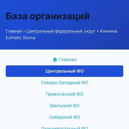
База организаций
Главная
»
Центральный федеральный округ
» Клиника
Esthetic Stoma
🏠 Главная
Центральный ФО
Северо-Западный ФО
Приволжский ФО
Уральский ФО
Сибирский ФО
Дальневосточный ФО