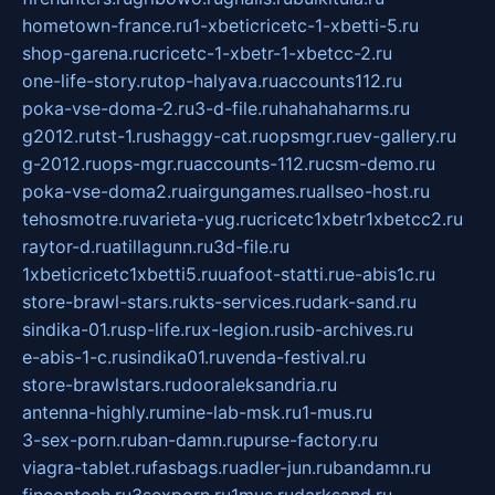
hometown-france.ru
1-xbeticricetc-1-xbetti-5.ru
shop-garena.ru
cricetc-1-xbetr-1-xbetcc-2.ru
one-life-story.ru
top-halyava.ru
accounts112.ru
poka-vse-doma-2.ru
3-d-file.ru
hahahaharms.ru
g2012.ru
tst-1.ru
shaggy-cat.ru
opsmgr.ru
ev-gallery.ru
g-2012.ru
ops-mgr.ru
accounts-112.ru
csm-demo.ru
poka-vse-doma2.ru
airgungames.ru
allseo-host.ru
tehosmotre.ru
varieta-yug.ru
cricetc1xbetr1xbetcc2.ru
raytor-d.ru
atillagunn.ru
3d-file.ru
1xbeticricetc1xbetti5.ru
uafoot-statti.ru
e-abis1c.ru
store-brawl-stars.ru
kts-services.ru
dark-sand.ru
sindika-01.ru
sp-life.ru
x-legion.ru
sib-archives.ru
e-abis-1-c.ru
sindika01.ru
venda-festival.ru
store-brawlstars.ru
dooraleksandria.ru
antenna-highly.ru
mine-lab-msk.ru
1-mus.ru
3-sex-porn.ru
ban-damn.ru
purse-factory.ru
viagra-tablet.ru
fasbags.ru
adler-jun.ru
bandamn.ru