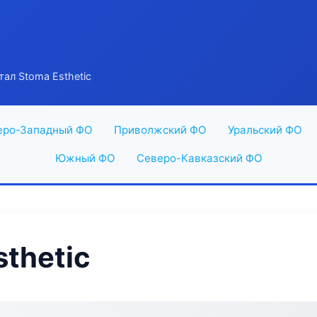
тал Stoma Esthetic
еро-Западный ФО
Приволжский ФО
Уральский ФО
Южный ФО
Северо-Кавказский ФО
thetic