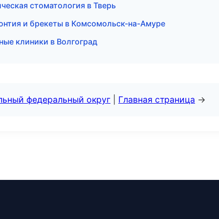
ческая стоматология в Тверь
онтия и брекеты в Комсомольск-на-Амуре
ые клиники в Волгоград
альный федеральный округ
|
Главная страница
→