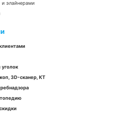
 и элайнерами
и
ми
 клиентами
 уголок
оп, 3D-сканер, КТ
требнадзора
ортопедию
скидки