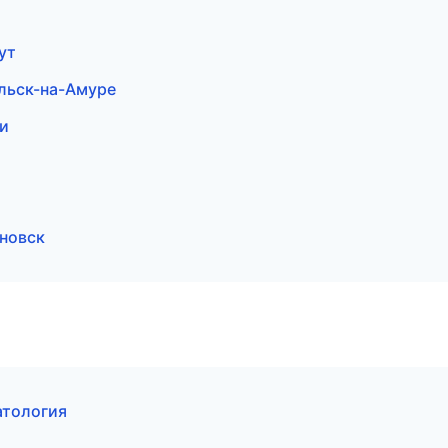
ут
льск-на-Амуре
ти
яновск
атология