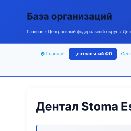
База организаций
Главная
»
Центральный федеральный округ
» Ден
🏠 Главная
Центральный ФО
Сев
Дентал Stoma Es